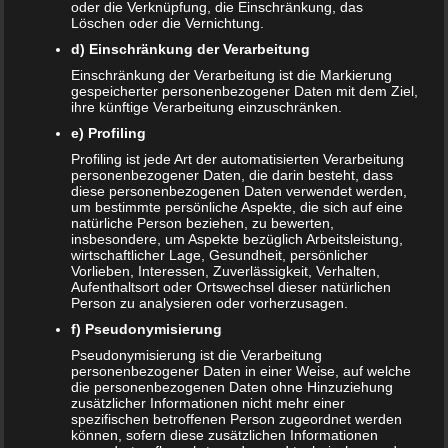
oder die Verknüpfung, die Einschränkung, das
Kleinkindern. Irgendwann sollte man jedoch Abschied
Löschen oder die Vernichtung.
vom geliebten Nuckel nehmen und die Kinder an ein
d) Einschränkung der Verarbeitung
Leben…
Einschränkung der Verarbeitung ist die Markierung
WEITERLESEN...
gespeicherter personenbezogener Daten mit dem Ziel,
ihre künftige Verarbeitung einzuschränken.
e) Profiling
Profiling ist jede Art der automatisierten Verarbeitung
personenbezogener Daten, die darin besteht, dass
diese personenbezogenen Daten verwendet werden,
um bestimmte persönliche Aspekte, die sich auf eine
natürliche Person beziehen, zu bewerten,
insbesondere, um Aspekte bezüglich Arbeitsleistung,
wirtschaftlicher Lage, Gesundheit, persönlicher
Vorlieben, Interessen, Zuverlässigkeit, Verhalten,
Aufenthaltsort oder Ortswechsel dieser natürlichen
Person zu analysieren oder vorherzusagen.
f) Pseudonymisierung
Pseudonymisierung ist die Verarbeitung
personenbezogener Daten in einer Weise, auf welche
die personenbezogenen Daten ohne Hinzuziehung
zusätzlicher Informationen nicht mehr einer
spezifischen betroffenen Person zugeordnet werden
können, sofern diese zusätzlichen Informationen
Fisher-Price Meine erste Toilette (P4326) für