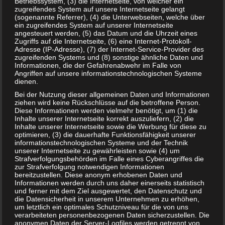
Betriebssystem, (3) die Internetseite, von welcher ein
zugreifendes System auf unsere Internetseite gelangt
16. JANUAR 2019
(sogenannte Referrer), (4) die Unterwebseiten, welche über
ein zugreifendes System auf unserer Internetseite
Endlich steht der erste Schultag vor der Tür. Um diesen
angesteuert werden, (5) das Datum und die Uhrzeit eines
ganz besonderen Tag zu würdigen, ist es seit jeher Brauch,
Zugriffs auf die Internetseite, (6) eine Internet-Protokoll-
dem Kind am ersten Schultag…
Adresse (IP-Adresse), (7) der Internet-Service-Provider des
zugreifenden Systems und (8) sonstige ähnliche Daten und
WEITERLESEN...
Informationen, die der Gefahrenabwehr im Falle von
Angriffen auf unsere informationstechnologischen Systeme
dienen.
Bei der Nutzung dieser allgemeinen Daten und Informationen
ziehen wird keine Rückschlüsse auf die betroffene Person.
Diese Informationen werden vielmehr benötigt, um (1) die
Inhalte unserer Internetseite korrekt auszuliefern, (2) die
Inhalte unserer Internetseite sowie die Werbung für diese zu
optimieren, (3) die dauerhafte Funktionsfähigkeit unserer
informationstechnologischen Systeme und der Technik
unserer Internetseite zu gewährleisten sowie (4) um
Strafverfolgungsbehörden im Falle eines Cyberangriffes die
zur Strafverfolgung notwendigen Informationen
bereitzustellen. Diese anonym erhobenen Daten und
Informationen werden durch uns daher einerseits statistisch
und ferner mit dem Ziel ausgewertet, den Datenschutz und
die Datensicherheit in unserem Unternehmen zu erhöhen,
um letztlich ein optimales Schutzniveau für die von uns
verarbeiteten personenbezogenen Daten sicherzustellen. Die
anonymen Daten der Server-Logfiles werden getrennt von