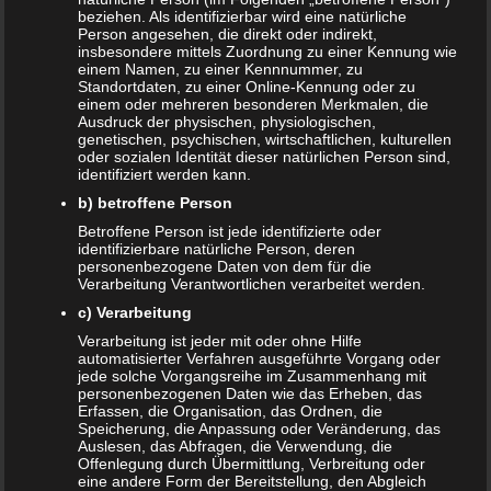
beziehen. Als identifizierbar wird eine natürliche
Person angesehen, die direkt oder indirekt,
insbesondere mittels Zuordnung zu einer Kennung wie
einem Namen, zu einer Kennnummer, zu
Standortdaten, zu einer Online-Kennung oder zu
einem oder mehreren besonderen Merkmalen, die
Ausdruck der physischen, physiologischen,
genetischen, psychischen, wirtschaftlichen, kulturellen
oder sozialen Identität dieser natürlichen Person sind,
identifiziert werden kann.
b) betroffene Person
Betroffene Person ist jede identifizierte oder
identifizierbare natürliche Person, deren
personenbezogene Daten von dem für die
Verarbeitung Verantwortlichen verarbeitet werden.
c) Verarbeitung
Verarbeitung ist jeder mit oder ohne Hilfe
automatisierter Verfahren ausgeführte Vorgang oder
jede solche Vorgangsreihe im Zusammenhang mit
Schnuller abgewöhnen – Wie man es am
personenbezogenen Daten wie das Erheben, das
besten macht
Erfassen, die Organisation, das Ordnen, die
Speicherung, die Anpassung oder Veränderung, das
29. JANUAR 2019
Auslesen, das Abfragen, die Verwendung, die
Offenlegung durch Übermittlung, Verbreitung oder
Der Schnuller ist ein ständiger Begleiter von Babys und
eine andere Form der Bereitstellung, den Abgleich