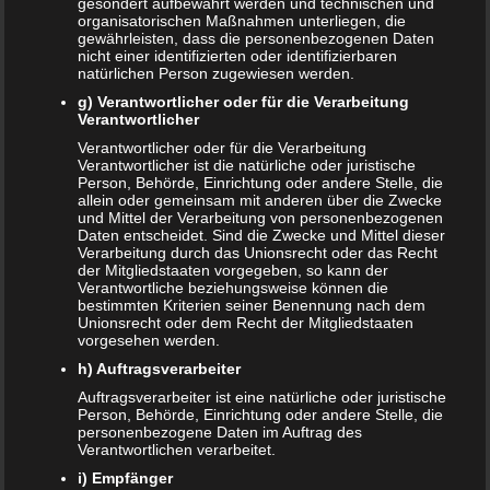
gesondert aufbewahrt werden und technischen und
nur 29,99 Euro kaufen
organisatorischen Maßnahmen unterliegen, die
gewährleisten, dass die personenbezogenen Daten
29. JANUAR 2019
nicht einer identifizierten oder identifizierbaren
natürlichen Person zugewiesen werden.
Das Trockenwerden ist bei den Kleinen bekanntermaßen
g) Verantwortlicher oder für die Verarbeitung
ein ganz großes Thema. Für einen einfachen und
Verantwortlicher
unkomplizierten Umstieg gibt es viele Helfer. Ein echte
Verantwortlicher oder für die Verarbeitung
Hilfe ist…
Verantwortlicher ist die natürliche oder juristische
Person, Behörde, Einrichtung oder andere Stelle, die
WEITERLESEN...
allein oder gemeinsam mit anderen über die Zwecke
und Mittel der Verarbeitung von personenbezogenen
Cannabis in der Muttermilch nachweisbar
Daten entscheidet. Sind die Zwecke und Mittel dieser
Verarbeitung durch das Unionsrecht oder das Recht
29. JANUAR 2019
der Mitgliedstaaten vorgegeben, so kann der
Cannabis wird nicht immer nur wegen der berauschenden
Verantwortliche beziehungsweise können die
bestimmten Kriterien seiner Benennung nach dem
Wirkung konsumiert. Es können auch medizinische
Unionsrecht oder dem Recht der Mitgliedstaaten
Gründe für den Cannabis-Konsum vorliegen. Dabei wird
vorgesehen werden.
Cannabis bisweilen auch von…
h) Auftragsverarbeiter
WEITERLESEN...
Auftragsverarbeiter ist eine natürliche oder juristische
Person, Behörde, Einrichtung oder andere Stelle, die
personenbezogene Daten im Auftrag des
Verantwortlichen verarbeitet.
i) Empfänger