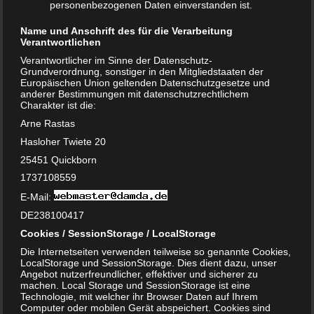
personenbezogenen Daten einverstanden ist.
Name und Anschrift des für die Verarbeitung
Verantwortlichen
Verantwortlicher im Sinne der Datenschutz-
Grundverordnung, sonstiger in den Mitgliedstaaten der
Europäischen Union geltenden Datenschutzgesetze und
anderer Bestimmungen mit datenschutzrechtlichem
Charakter ist die:
Arne Rastas
Hasloher Twiete 20
25451 Quickborn
1737108559
E-Mail:
DE238100417
Mutaflor fürs Baby – Ist die Einnahme
Cookies / SessionStorage / LocalStorage
sinnvoll?
Die Internetseiten verwenden teilweise so genannte Cookies,
LocalStorage und SessionStorage. Dies dient dazu, unser
16. JANUAR 2019
Angebot nutzerfreundlicher, effektiver und sicherer zu
machen. Local Storage und SessionStorage ist eine
Baby und Kleinkinder leider immer mal wieder unter
Technologie, mit welcher ihr Browser Daten auf Ihrem
Darmproblemen. Von vielen Hebammen und Kinderärzten
Computer oder mobilen Gerät abspeichert. Cookies sind