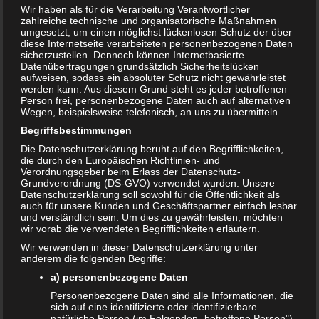
Wir haben als für die Verarbeitung Verantwortlicher
zahlreiche technische und organisatorische Maßnahmen
umgesetzt, um einen möglichst lückenlosen Schutz der über
diese Internetseite verarbeiteten personenbezogenen Daten
sicherzustellen. Dennoch können Internetbasierte
Datenübertragungen grundsätzlich Sicherheitslücken
aufweisen, sodass ein absoluter Schutz nicht gewährleistet
werden kann. Aus diesem Grund steht es jeder betroffenen
Person frei, personenbezogene Daten auch auf alternativen
Wegen, beispielsweise telefonisch, an uns zu übermitteln.
Begriffsbestimmungen
Die Datenschutzerklärung beruht auf den Begrifflichkeiten,
die durch den Europäischen Richtlinien- und
Verordnungsgeber beim Erlass der Datenschutz-
Grundverordnung (DS-GVO) verwendet wurden. Unsere
Datenschutzerklärung soll sowohl für die Öffentlichkeit als
Antragsformulare für Eltern
auch für unsere Kunden und Geschäftspartner einfach lesbar
und verständlich sein. Um dies zu gewährleisten, möchten
30. JANUAR 2019
wir vorab die verwendeten Begrifflichkeiten erläutern.
Deutschland ist ein Land der Bürokratie. Für jede Leistung
Wir verwenden in dieser Datenschutzerklärung unter
anderem die folgenden Begriffe:
des Staates wird der passende Antrag benötigt. Da kann
a) personenbezogene Daten
eine Auflistung der wichtigsten Antragsformulare hilfreich
sein….
Personenbezogene Daten sind alle Informationen, die
sich auf eine identifizierte oder identifizierbare
WEITERLESEN...
natürliche Person (im Folgenden „betroffene Person")