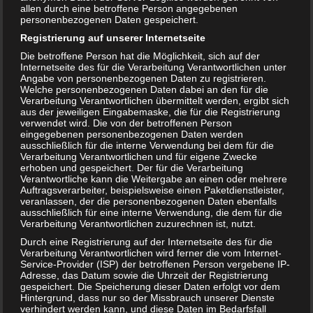
Rollmops in der Schwangerschaft essen?
allen durch eine betroffene Person angegebenen
personenbezogenen Daten gespeichert.
15. JANUAR 2019
Registrierung auf unserer Internetseite
„Mmmhh, jetzt einen leckeren Rollmops!“, denken sich
viele Schwangere, ehe sie sich besinnen und sich selbst
Die betroffene Person hat die Möglichkeit, sich auf der
Internetseite des für die Verarbeitung Verantwortlichen unter
fragen, ob man Rollmops in der Schwangerschaft
Angabe von personenbezogenen Daten zu registrieren.
überhaupt essen…
Welche personenbezogenen Daten dabei an den für die
Verarbeitung Verantwortlichen übermittelt werden, ergibt sich
WEITERLESEN...
aus der jeweiligen Eingabemaske, die für die Registrierung
verwendet wird. Die von der betroffenen Person
Elterngeld online beantragen
eingegebenen personenbezogenen Daten werden
ausschließlich für die interne Verwendung bei dem für die
15. JANUAR 2019
Verarbeitung Verantwortlichen und für eigene Zwecke
erhoben und gespeichert. Der für die Verarbeitung
Endlich ist es soweit: Nachdem unter der
Verantwortliche kann die Weitergabe an einen oder mehrere
Bundesfamilienminsterin das Bundesministerium für
Auftragsverarbeiter, beispielsweise einen Paketdienstleister,
Familie, Senioren, Frauen und Jugend den Start des
veranlassen, der die personenbezogenen Daten ebenfalls
ausschließlich für eine interne Verwendung, die dem für die
‚ElterngeldDigital‘ Mitte Oktober 2018 offiziell verkündete,…
Verarbeitung Verantwortlichen zuzurechnen ist, nutzt.
WEITERLESEN...
Durch eine Registrierung auf der Internetseite des für die
Verarbeitung Verantwortlichen wird ferner die vom Internet-
Service-Provider (ISP) der betroffenen Person vergebene IP-
Adresse, das Datum sowie die Uhrzeit der Registrierung
Datenschutzerklärung
|
Datenauszug
|
Datenschutzeinstellungen
|
gespeichert. Die Speicherung dieser Daten erfolgt vor dem
Löschanfrage
|
Fotonachweise
|
Impressum
Hintergrund, dass nur so der Missbrauch unserer Dienste
verhindert werden kann, und diese Daten im Bedarfsfall