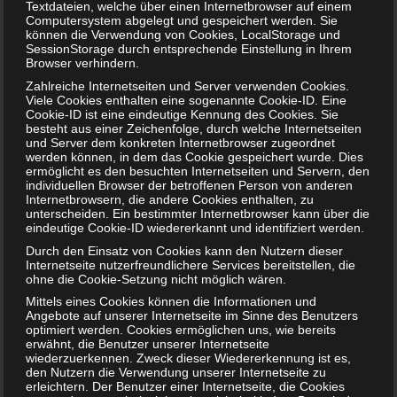
Textdateien, welche über einen Internetbrowser auf einem
wird in diesen Fällen Mutaflor Suspension empfohlen.
Computersystem abgelegt und gespeichert werden. Sie
Insbesondere bei Koliken wird…
können die Verwendung von Cookies, LocalStorage und
SessionStorage durch entsprechende Einstellung in Ihrem
WEITERLESEN...
Browser verhindern.
Zahlreiche Internetseiten und Server verwenden Cookies.
Viele Cookies enthalten eine sogenannte Cookie-ID. Eine
Cookie-ID ist eine eindeutige Kennung des Cookies. Sie
besteht aus einer Zeichenfolge, durch welche Internetseiten
und Server dem konkreten Internetbrowser zugeordnet
werden können, in dem das Cookie gespeichert wurde. Dies
ermöglicht es den besuchten Internetseiten und Servern, den
individuellen Browser der betroffenen Person von anderen
Internetbrowsern, die andere Cookies enthalten, zu
unterscheiden. Ein bestimmter Internetbrowser kann über die
eindeutige Cookie-ID wiedererkannt und identifiziert werden.
Durch den Einsatz von Cookies kann den Nutzern dieser
Internetseite nutzerfreundlichere Services bereitstellen, die
ohne die Cookie-Setzung nicht möglich wären.
Mittels eines Cookies können die Informationen und
Angebote auf unserer Internetseite im Sinne des Benutzers
optimiert werden. Cookies ermöglichen uns, wie bereits
Mortadella in der Schwangerschaft – Ist das
erwähnt, die Benutzer unserer Internetseite
wiederzuerkennen. Zweck dieser Wiedererkennung ist es,
erlaubt?
den Nutzern die Verwendung unserer Internetseite zu
erleichtern. Der Benutzer einer Internetseite, die Cookies
16. JANUAR 2019