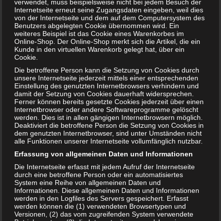
verwendet, muss beispielsweise nicht bei jedem Besuch der
Salami, Mett, Hackepeter, Teewurst und Konsorten sind in
Internetseite erneut seine Zugangsdaten eingeben, weil dies
von der Internetseite und dem auf dem Computersystem des
der Schwangerschaft nicht erlaubt. Aus gutem Grund: Sie
Benutzers abgelegten Cookie übernommen wird. Ein
können Erreger enthalten, die zu Infektionen bei Kind
weiteres Beispiel ist das Cookie eines Warenkorbes im
Online-Shop. Der Online-Shop merkt sich die Artikel, die ein
und…
Kunde in den virtuellen Warenkorb gelegt hat, über ein
WEITERLESEN...
Cookie.
Die betroffene Person kann die Setzung von Cookies durch
unsere Internetseite jederzeit mittels einer entsprechenden
Einstellung des genutzten Internetbrowsers verhindern und
damit der Setzung von Cookies dauerhaft widersprechen.
Ferner können bereits gesetzte Cookies jederzeit über einen
Internetbrowser oder andere Softwareprogramme gelöscht
werden. Dies ist in allen gängigen Internetbrowsern möglich.
Deaktiviert die betroffene Person die Setzung von Cookies in
dem genutzten Internetbrowser, sind unter Umständen nicht
alle Funktionen unserer Internetseite vollumfänglich nutzbar.
Erfassung von allgemeinen Daten und Informationen
Die Internetseite erfasst mit jedem Aufruf der Internetseite
durch eine betroffene Person oder ein automatisiertes
System eine Reihe von allgemeinen Daten und
Informationen. Diese allgemeinen Daten und Informationen
werden in den Logfiles des Servers gespeichert. Erfasst
werden können die (1) verwendeten Browsertypen und
Versionen, (2) das vom zugreifenden System verwendete
Schultütenfüllung – Was sollte hinein?