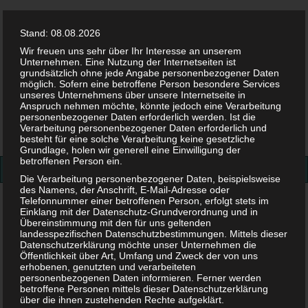
Stand: 08.08.2026
Wir freuen uns sehr über Ihr Interesse an unserem
Unternehmen. Eine Nutzung der Internetseiten ist
grundsätzlich ohne jede Angabe personenbezogener Daten
möglich. Sofern eine betroffene Person besondere Services
Facebook
Twitter
Instag
Pint
unseres Unternehmens über unsere Internetseite in
Anspruch nehmen möchte, könnte jedoch eine Verarbeitung
personenbezogener Daten erforderlich werden. Ist die
Suchen
Verarbeitung personenbezogener Daten erforderlich und
besteht für eine solche Verarbeitung keine gesetzliche
nach:
Grundlage, holen wir generell eine Einwilligung der
betroffenen Person ein.
Die Verarbeitung personenbezogener Daten, beispielsweise
des Namens, der Anschrift, E-Mail-Adresse oder
Telefonnummer einer betroffenen Person, erfolgt stets im
2019
>
Januar
Einklang mit der Datenschutz-Grundverordnung und in
Übereinstimmung mit den für uns geltenden
landesspezifischen Datenschutzbestimmungen. Mittels dieser
Monat:
Januar 2019
Datenschutzerklärung möchte unser Unternehmen die
Öffentlichkeit über Art, Umfang und Zweck der von uns
erhobenen, genutzten und verarbeiteten
personenbezogenen Daten informieren. Ferner werden
betroffene Personen mittels dieser Datenschutzerklärung
über die ihnen zustehenden Rechte aufgeklärt.