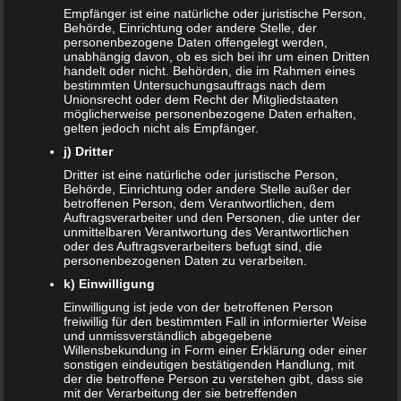
Empfänger ist eine natürliche oder juristische Person,
Behörde, Einrichtung oder andere Stelle, der
personenbezogene Daten offengelegt werden,
unabhängig davon, ob es sich bei ihr um einen Dritten
handelt oder nicht. Behörden, die im Rahmen eines
bestimmten Untersuchungsauftrags nach dem
Unionsrecht oder dem Recht der Mitgliedstaaten
möglicherweise personenbezogene Daten erhalten,
gelten jedoch nicht als Empfänger.
j) Dritter
Dritter ist eine natürliche oder juristische Person,
Behörde, Einrichtung oder andere Stelle außer der
betroffenen Person, dem Verantwortlichen, dem
Auftragsverarbeiter und den Personen, die unter der
unmittelbaren Verantwortung des Verantwortlichen
Feuerwehrmann Sam Helm von Simba bei
oder des Auftragsverarbeiters befugt sind, die
Amazon für nur 7,99 Euro
personenbezogenen Daten zu verarbeiten.
k) Einwilligung
27. JANUAR 2019
Einwilligung ist jede von der betroffenen Person
Tatütata! Es brennt! Feuerwehrmann Sam muss wieder
freiwillig für den bestimmten Fall in informierter Weise
ausrücken um ein Feuer zu löschen, oder aber um eine
und unmissverständlich abgegebene
Willensbekundung in Form einer Erklärung oder einer
Katze von einem Baum zu retten. Selbstverständlich wird…
sonstigen eindeutigen bestätigenden Handlung, mit
WEITERLESEN...
der die betroffene Person zu verstehen gibt, dass sie
mit der Verarbeitung der sie betreffenden