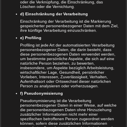
oder die Verknüpfung, die Einschränkung, das
Löschen oder die Vernichtung.
WEITERLESEN...
d) Einschränkung der Verarbeitung
Einschränkung der Verarbeitung ist die Markierung
gespeicherter personenbezogener Daten mit dem Ziel,
ihre künftige Verarbeitung einzuschränken.
e) Profiling
Profiling ist jede Art der automatisierten Verarbeitung
personenbezogener Daten, die darin besteht, dass
diese personenbezogenen Daten verwendet werden,
um bestimmte persönliche Aspekte, die sich auf eine
natürliche Person beziehen, zu bewerten,
insbesondere, um Aspekte bezüglich Arbeitsleistung,
wirtschaftlicher Lage, Gesundheit, persönlicher
Vorlieben, Interessen, Zuverlässigkeit, Verhalten,
Aufenthaltsort oder Ortswechsel dieser natürlichen
Person zu analysieren oder vorherzusagen.
f) Pseudonymisierung
Geschenkideen für 3-Jährige
Pseudonymisierung ist die Verarbeitung
personenbezogener Daten in einer Weise, auf welche
5. MÄRZ 2019
die personenbezogenen Daten ohne Hinzuziehung
zusätzlicher Informationen nicht mehr einer
Der 3. Geburtstag steht an! Viele Eltern, Omas und Opas,
spezifischen betroffenen Person zugeordnet werden
und auch viele andere Verwandte fragen sich, was Sie dem
können, sofern diese zusätzlichen Informationen