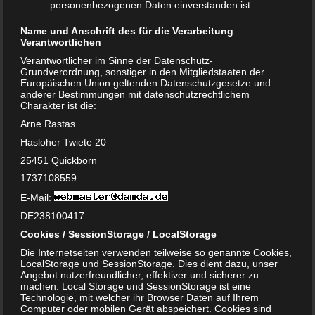
Schuhe für Kinder kaufen
personenbezogenen Daten einverstanden ist.
25. JULI 2018
Name und Anschrift des für die Verarbeitung
Die Fußentwicklung des Kindes ist überaus wichtig. Wird
Verantwortlichen
das Kind doch auf diesen Füßen den Rest seines Lebens
Verantwortlicher im Sinne der Datenschutz-
verbringen. Umso wichtiger ist es, dass diese…
Grundverordnung, sonstiger in den Mitgliedstaaten der
Europäischen Union geltenden Datenschutzgesetze und
WEITERLESEN...
anderer Bestimmungen mit datenschutzrechtlichem
Charakter ist die:
Arne Rastas
Hasloher Twiete 20
25451 Quickborn
1737108559
E-Mail:
DE238100417
Cookies / SessionStorage / LocalStorage
Die Internetseiten verwenden teilweise so genannte Cookies,
LocalStorage und SessionStorage. Dies dient dazu, unser
Angebot nutzerfreundlicher, effektiver und sicherer zu
machen. Local Storage und SessionStorage ist eine
Technologie, mit welcher ihr Browser Daten auf Ihrem
Computer oder mobilen Gerät abspeichert. Cookies sind