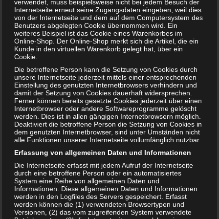
verwendet, muss beispielsweise nicht bei jedem Besuch der
Trotzphase – Belastung für Eltern und Kind
Internetseite erneut seine Zugangsdaten eingeben, weil dies
von der Internetseite und dem auf dem Computersystem des
22. JULI 2018
Benutzers abgelegten Cookie übernommen wird. Ein
weiteres Beispiel ist das Cookie eines Warenkorbes im
Wer kennt das nicht? Das Kind schreit und weint und will
Online-Shop. Der Online-Shop merkt sich die Artikel, die ein
unbedingt seinen Willen durchsetzen. Eben noch war alles
Kunde in den virtuellen Warenkorb gelegt hat, über ein
gut und plötzlich passt dem kleinen…
Cookie.
WEITERLESEN...
Die betroffene Person kann die Setzung von Cookies durch
unsere Internetseite jederzeit mittels einer entsprechenden
Einstellung des genutzten Internetbrowsers verhindern und
damit der Setzung von Cookies dauerhaft widersprechen.
Ferner können bereits gesetzte Cookies jederzeit über einen
Internetbrowser oder andere Softwareprogramme gelöscht
werden. Dies ist in allen gängigen Internetbrowsern möglich.
Deaktiviert die betroffene Person die Setzung von Cookies in
dem genutzten Internetbrowser, sind unter Umständen nicht
alle Funktionen unserer Internetseite vollumfänglich nutzbar.
Erfassung von allgemeinen Daten und Informationen
Die Internetseite erfasst mit jedem Aufruf der Internetseite
durch eine betroffene Person oder ein automatisiertes
System eine Reihe von allgemeinen Daten und
Informationen. Diese allgemeinen Daten und Informationen
werden in den Logfiles des Servers gespeichert. Erfasst
werden können die (1) verwendeten Browsertypen und
Versionen, (2) das vom zugreifenden System verwendete