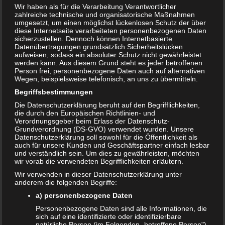
Wir haben als für die Verarbeitung Verantwortlicher
zahlreiche technische und organisatorische Maßnahmen
umgesetzt, um einen möglichst lückenlosen Schutz der über
diese Internetseite verarbeiteten personenbezogenen Daten
sicherzustellen. Dennoch können Internetbasierte
Datenübertragungen grundsätzlich Sicherheitslücken
aufweisen, sodass ein absoluter Schutz nicht gewährleistet
werden kann. Aus diesem Grund steht es jeder betroffenen
Person frei, personenbezogene Daten auch auf alternativen
Wegen, beispielsweise telefonisch, an uns zu übermitteln.
Begriffsbestimmungen
Die Datenschutzerklärung beruht auf den Begrifflichkeiten,
die durch den Europäischen Richtlinien- und
Verordnungsgeber beim Erlass der Datenschutz-
Trennungsbuch für Kinder – wie sagt man es
Grundverordnung (DS-GVO) verwendet wurden. Unsere
Datenschutzerklärung soll sowohl für die Öffentlichkeit als
am besten?
auch für unsere Kunden und Geschäftspartner einfach lesbar
und verständlich sein. Um dies zu gewährleisten, möchten
8. JULI 2019
wir vorab die verwendeten Begrifflichkeiten erläutern.
Die Eltern streiten sich nur noch, beiden macht die
Wir verwenden in dieser Datenschutzerklärung unter
Beziehung keinen Spaß mehr und irgendwann kommt der
anderem die folgenden Begriffe:
Tag, vor dem sich die ganze Familie gefürchtet…
a) personenbezogene Daten
WEITERLESEN...
Personenbezogene Daten sind alle Informationen, die
sich auf eine identifizierte oder identifizierbare
natürliche Person (im Folgenden „betroffene Person")