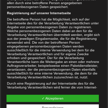
allen durch eine betroffene Person angegebenen
personenbezogenen Daten gespeichert.
Geschenkideen für 2-Jährige
Registrierung auf unserer Internetseite
23. MAI 2018
Die betroffene Person hat die Möglichkeit, sich auf der
Internetseite des für die Verarbeitung Verantwortlichen unter
Das eigene Kind hat bald Geburtstag und man fühlt sich
Angabe von personenbezogenen Daten zu registrieren.
Welche personenbezogenen Daten dabei an den für die
verpflichtet etwas zu schenken. Das gleiche gilt wenn ein
Verarbeitung Verantwortlichen übermittelt werden, ergibt sich
Verwandter oder ein anderes Familienmitglied im…
aus der jeweiligen Eingabemaske, die für die Registrierung
verwendet wird. Die von der betroffenen Person
WEITERLESEN...
eingegebenen personenbezogenen Daten werden
ausschließlich für die interne Verwendung bei dem für die
Verarbeitung Verantwortlichen und für eigene Zwecke
erhoben und gespeichert. Der für die Verarbeitung
Datenschutzerklärung
|
Datenauszug
|
Datenschutzeinstellungen
|
Verantwortliche kann die Weitergabe an einen oder mehrere
Löschanfrage
|
Fotonachweise
|
Impressum
Auftragsverarbeiter, beispielsweise einen Paketdienstleister,
veranlassen, der die personenbezogenen Daten ebenfalls
ausschließlich für eine interne Verwendung, die dem für die
Verarbeitung Verantwortlichen zuzurechnen ist, nutzt.
Durch eine Registrierung auf der Internetseite des für die
Verarbeitung Verantwortlichen wird ferner die vom Internet-
Service-Provider (ISP) der betroffenen Person vergebene IP-
Adresse, das Datum sowie die Uhrzeit der Registrierung
✓ Akzeptieren
gespeichert. Die Speicherung dieser Daten erfolgt vor dem
NEUE ARTIKEL
Hintergrund, dass nur so der Missbrauch unserer Dienste
verhindert werden kann, und diese Daten im Bedarfsfall
Personalisieren