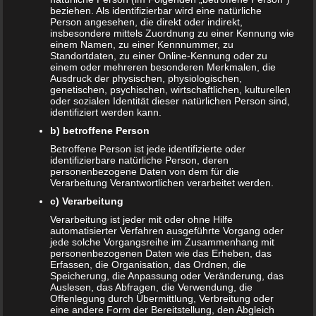
beziehen. Als identifizierbar wird eine natürliche
Person angesehen, die direkt oder indirekt,
insbesondere mittels Zuordnung zu einer Kennung wie
einem Namen, zu einer Kennnummer, zu
Standortdaten, zu einer Online-Kennung oder zu
einem oder mehreren besonderen Merkmalen, die
Ausdruck der physischen, physiologischen,
genetischen, psychischen, wirtschaftlichen, kulturellen
oder sozialen Identität dieser natürlichen Person sind,
identifiziert werden kann.
b) betroffene Person
Betroffene Person ist jede identifizierte oder
identifizierbare natürliche Person, deren
personenbezogene Daten von dem für die
Verarbeitung Verantwortlichen verarbeitet werden.
c) Verarbeitung
Verarbeitung ist jeder mit oder ohne Hilfe
Ab wann Kinderbesteck? Sinnvoll oder
automatisierter Verfahren ausgeführte Vorgang oder
nicht?
jede solche Vorgangsreihe im Zusammenhang mit
personenbezogenen Daten wie das Erheben, das
26. MÄRZ 2019
Erfassen, die Organisation, das Ordnen, die
Speicherung, die Anpassung oder Veränderung, das
Dein Nachwuchs fängt langsam an, Interesse an Löffel,
Auslesen, das Abfragen, die Verwendung, die
Offenlegung durch Übermittlung, Verbreitung oder
Messer und Gabel zu zeigen und will anscheinend auch
eine andere Form der Bereitstellung, den Abgleich
selbst mal „Hand anlegen“? Dann stellst du dir…