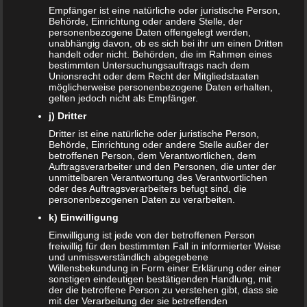
Empfänger ist eine natürliche oder juristische Person,
Der Schnuller ist ein ständiger Begleiter von Babys und
Behörde, Einrichtung oder andere Stelle, der
personenbezogene Daten offengelegt werden,
Kleinkindern. Irgendwann sollte man jedoch Abschied
unabhängig davon, ob es sich bei ihr um einen Dritten
vom geliebten Nuckel nehmen und die Kinder an ein
handelt oder nicht. Behörden, die im Rahmen eines
Leben…
bestimmten Untersuchungsauftrags nach dem
Unionsrecht oder dem Recht der Mitgliedstaaten
WEITERLESEN...
möglicherweise personenbezogene Daten erhalten,
gelten jedoch nicht als Empfänger.
j) Dritter
Dritter ist eine natürliche oder juristische Person,
Behörde, Einrichtung oder andere Stelle außer der
betroffenen Person, dem Verantwortlichen, dem
Auftragsverarbeiter und den Personen, die unter der
unmittelbaren Verantwortung des Verantwortlichen
oder des Auftragsverarbeiters befugt sind, die
personenbezogenen Daten zu verarbeiten.
k) Einwilligung
Einwilligung ist jede von der betroffenen Person
freiwillig für den bestimmten Fall in informierter Weise
und unmissverständlich abgegebene
Willensbekundung in Form einer Erklärung oder einer
sonstigen eindeutigen bestätigenden Handlung, mit
der die betroffene Person zu verstehen gibt, dass sie
mit der Verarbeitung der sie betreffenden