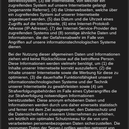
Betriebssystem, (3) die Internetseite, von welcher ein
Mittagsschlaf für Kinder – Wie lang sollte
zugreifendes System auf unsere Internetseite gelangt
(sogenannte Referrer), (4) die Unterwebseiten, welche über
mein Kind schlafen?
ein zugreifendes System auf unserer Internetseite
angesteuert werden, (5) das Datum und die Uhrzeit eines
20. JULI 2018
Zugriffs auf die Internetseite, (6) eine Internet-Protokoll-
Adresse (IP-Adresse), (7) der Internet-Service-Provider des
Die Frage nach dem Mittagsschlaf gehört auch zu den
zugreifenden Systems und (8) sonstige ähnliche Daten und
Fragen die Eltern bezüglich ihrer Kinder haben. Einige
Informationen, die der Gefahrenabwehr im Falle von
Kinder benötigen sehr viel Schlaf, andere Kinder nur…
Angriffen auf unsere informationstechnologischen Systeme
dienen.
WEITERLESEN...
Bei der Nutzung dieser allgemeinen Daten und Informationen
ziehen wird keine Rückschlüsse auf die betroffene Person.
Diese Informationen werden vielmehr benötigt, um (1) die
Inhalte unserer Internetseite korrekt auszuliefern, (2) die
Inhalte unserer Internetseite sowie die Werbung für diese zu
optimieren, (3) die dauerhafte Funktionsfähigkeit unserer
informationstechnologischen Systeme und der Technik
unserer Internetseite zu gewährleisten sowie (4) um
Strafverfolgungsbehörden im Falle eines Cyberangriffes die
zur Strafverfolgung notwendigen Informationen
bereitzustellen. Diese anonym erhobenen Daten und
Informationen werden durch uns daher einerseits statistisch
und ferner mit dem Ziel ausgewertet, den Datenschutz und
die Datensicherheit in unserem Unternehmen zu erhöhen,
um letztlich ein optimales Schutzniveau für die von uns
verarbeiteten personenbezogenen Daten sicherzustellen. Die
anonymen Daten der Server-Logfiles werden getrennt von