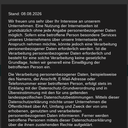
Stand: 08.08.2026
Wir freuen uns sehr über Ihr Interesse an unserem
Unternehmen. Eine Nutzung der Internetseiten ist
grundsätzlich ohne jede Angabe personenbezogener Daten
möglich. Sofern eine betroffene Person besondere Services
Facebook
Twitter
Instag
Pint
unseres Unternehmens über unsere Internetseite in
Anspruch nehmen möchte, könnte jedoch eine Verarbeitung
personenbezogener Daten erforderlich werden. Ist die
Suchen
Verarbeitung personenbezogener Daten erforderlich und
besteht für eine solche Verarbeitung keine gesetzliche
nach:
Grundlage, holen wir generell eine Einwilligung der
betroffenen Person ein.
Die Verarbeitung personenbezogener Daten, beispielsweise
des Namens, der Anschrift, E-Mail-Adresse oder
Telefonnummer einer betroffenen Person, erfolgt stets im
Baby&Kind
>
Kleinkind
Einklang mit der Datenschutz-Grundverordnung und in
Übereinstimmung mit den für uns geltenden
landesspezifischen Datenschutzbestimmungen. Mittels dieser
Datenschutzerklärung möchte unser Unternehmen die
Öffentlichkeit über Art, Umfang und Zweck der von uns
erhobenen, genutzten und verarbeiteten
personenbezogenen Daten informieren. Ferner werden
betroffene Personen mittels dieser Datenschutzerklärung
über die ihnen zustehenden Rechte aufgeklärt.