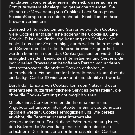
Warum beißt mein Kind?
Textdateien, welche über einen Internetbrowser auf einem
Computersystem abgelegt und gespeichert werden. Sie
24. JULI 2018
können die Verwendung von Cookies, LocalStorage und
SessionStorage durch entsprechende Einstellung in Ihrem
Aua! Schon wieder ziert ein weiterer Gebissabdruck den
Browser verhindern.
Arm der Mutter. So geht es vielen Eltern zwischen dem
Zahlreiche Internetseiten und Server verwenden Cookies.
ersten und dritten Lebensjahr ihrer Kinder. In…
Viele Cookies enthalten eine sogenannte Cookie-ID. Eine
Cookie-ID ist eine eindeutige Kennung des Cookies. Sie
WEITERLESEN...
besteht aus einer Zeichenfolge, durch welche Internetseiten
und Server dem konkreten Internetbrowser zugeordnet
werden können, in dem das Cookie gespeichert wurde. Dies
ermöglicht es den besuchten Internetseiten und Servern, den
individuellen Browser der betroffenen Person von anderen
Internetbrowsern, die andere Cookies enthalten, zu
unterscheiden. Ein bestimmter Internetbrowser kann über die
eindeutige Cookie-ID wiedererkannt und identifiziert werden.
Durch den Einsatz von Cookies kann den Nutzern dieser
Internetseite nutzerfreundlichere Services bereitstellen, die
ohne die Cookie-Setzung nicht möglich wären.
Mittels eines Cookies können die Informationen und
Angebote auf unserer Internetseite im Sinne des Benutzers
optimiert werden. Cookies ermöglichen uns, wie bereits
erwähnt, die Benutzer unserer Internetseite
wiederzuerkennen. Zweck dieser Wiedererkennung ist es,
den Nutzern die Verwendung unserer Internetseite zu
erleichtern. Der Benutzer einer Internetseite, die Cookies