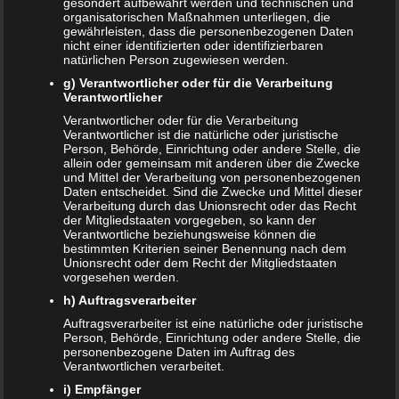
gesondert aufbewahrt werden und technischen und
Nachwuchs denn wohl schenken könnten?…
organisatorischen Maßnahmen unterliegen, die
WEITERLESEN...
gewährleisten, dass die personenbezogenen Daten
nicht einer identifizierten oder identifizierbaren
natürlichen Person zugewiesen werden.
g) Verantwortlicher oder für die Verarbeitung
Verantwortlicher
Verantwortlicher oder für die Verarbeitung
Verantwortlicher ist die natürliche oder juristische
Person, Behörde, Einrichtung oder andere Stelle, die
allein oder gemeinsam mit anderen über die Zwecke
und Mittel der Verarbeitung von personenbezogenen
Daten entscheidet. Sind die Zwecke und Mittel dieser
Verarbeitung durch das Unionsrecht oder das Recht
der Mitgliedstaaten vorgegeben, so kann der
Verantwortliche beziehungsweise können die
bestimmten Kriterien seiner Benennung nach dem
Unionsrecht oder dem Recht der Mitgliedstaaten
vorgesehen werden.
h) Auftragsverarbeiter
Auftragsverarbeiter ist eine natürliche oder juristische
Person, Behörde, Einrichtung oder andere Stelle, die
Schnuller abgewöhnen – Wie man es am
personenbezogene Daten im Auftrag des
Verantwortlichen verarbeitet.
besten macht
i) Empfänger
29. JANUAR 2019