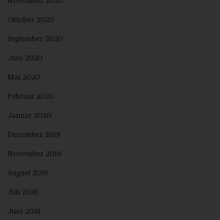
November 2020
a) Recht auf Bestätigung
Jede betroffene Person hat das vom Europäischen
Oktober 2020
Richtlinien- und Verordnungsgeber eingeräumte
Recht, von dem für die Verarbeitung Verantwortlichen
eine Bestätigung darüber zu verlangen, ob sie
September 2020
betreffende personenbezogene Daten verarbeitet
werden. Möchte eine betroffene Person dieses
Juni 2020
Bestätigungsrecht in Anspruch nehmen, kann sie sich
hierzu jederzeit an einen Mitarbeiter des für die
Mai 2020
Verarbeitung Verantwortlichen wenden.
b) Recht auf Auskunft
Februar 2020
Jede von der Verarbeitung personenbezogener Daten
betroffene Person hat das vom Europäischen
Januar 2020
Richtlinien- und Verordnungsgeber gewährte Recht,
jederzeit von dem für die Verarbeitung
Dezember 2019
Verantwortlichen unentgeltliche Auskunft über die zu
seiner Person gespeicherten personenbezogenen
Daten und eine Kopie dieser Auskunft zu erhalten.
November 2019
Ferner hat der Europäische Richtlinien- und
Verordnungsgeber der betroffenen Person Auskunft
August 2019
über folgende Informationen zugestanden:
die Verarbeitungszwecke
Juli 2019
die Kategorien personenbezogener Daten, die
verarbeitet werden
die Empfänger oder Kategorien von Empfängern,
Juni 2019
gegenüber denen die personenbezogenen Daten