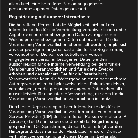
allen durch eine betroffene Person angegebenen
personenbezogenen Daten gespeichert.
Registrierung auf unserer Internetseite
Die betroffene Person hat die Möglichkeit, sich auf der
Internetseite des für die Verarbeitung Verantwortlichen unter
Angabe von personenbezogenen Daten zu registrieren.
Welche personenbezogenen Daten dabei an den für die
Mutaflor fürs Baby – Ist die Einnahme sinnvoll?
Verarbeitung Verantwortlichen übermittelt werden, ergibt sich
aus der jeweiligen Eingabemaske, die für die Registrierung
verwendet wird. Die von der betroffenen Person
eingegebenen personenbezogenen Daten werden
ausschließlich für die interne Verwendung bei dem für die
Verarbeitung Verantwortlichen und für eigene Zwecke
erhoben und gespeichert. Der für die Verarbeitung
Verantwortliche kann die Weitergabe an einen oder mehrere
Auftragsverarbeiter, beispielsweise einen Paketdienstleister,
veranlassen, der die personenbezogenen Daten ebenfalls
ausschließlich für eine interne Verwendung, die dem für die
Verarbeitung Verantwortlichen zuzurechnen ist, nutzt.
Durch eine Registrierung auf der Internetseite des für die
Verarbeitung Verantwortlichen wird ferner die vom Internet-
Service-Provider (ISP) der betroffenen Person vergebene IP-
Adresse, das Datum sowie die Uhrzeit der Registrierung
gespeichert. Die Speicherung dieser Daten erfolgt vor dem
Schwangerschaft und Haustier – bedenklich, oder nicht?
Hintergrund, dass nur so der Missbrauch unserer Dienste
verhindert werden kann, und diese Daten im Bedarfsfall