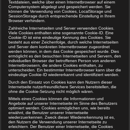
Textdateien, welche über einen Internetbrowser auf einem
Computersystem abgelegt und gespeichert werden. Sie
können die Verwendung von Cookies, LocalStorage und
SessionStorage durch entsprechende Einstellung in Ihrem
Malzbier trinken in der Stillzeit – Wird die Milchmenge
Browser verhindern.
erhöht?
Zahlreiche Internetseiten und Server verwenden Cookies.
Viele Cookies enthalten eine sogenannte Cookie-ID. Eine
Cookie-ID ist eine eindeutige Kennung des Cookies. Sie
besteht aus einer Zeichenfolge, durch welche Internetseiten
und Server dem konkreten Internetbrowser zugeordnet
werden können, in dem das Cookie gespeichert wurde. Dies
ermöglicht es den besuchten Internetseiten und Servern, den
individuellen Browser der betroffenen Person von anderen
Internetbrowsern, die andere Cookies enthalten, zu
unterscheiden. Ein bestimmter Internetbrowser kann über die
eindeutige Cookie-ID wiedererkannt und identifiziert werden.
Durch den Einsatz von Cookies kann den Nutzern dieser
Internetseite nutzerfreundlichere Services bereitstellen, die
ohne die Cookie-Setzung nicht möglich wären.
Mittels eines Cookies können die Informationen und
Angebote auf unserer Internetseite im Sinne des Benutzers
Möhrensuppe nach Moro – Karottensuppe gegen Durchfall
optimiert werden. Cookies ermöglichen uns, wie bereits
erwähnt, die Benutzer unserer Internetseite
wiederzuerkennen. Zweck dieser Wiedererkennung ist es,
den Nutzern die Verwendung unserer Internetseite zu
erleichtern. Der Benutzer einer Internetseite, die Cookies