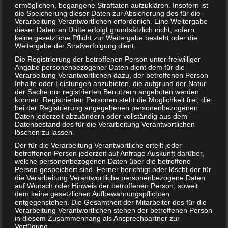
ermöglichen, begangene Straftaten aufzuklären. Insofern ist
die Speicherung dieser Daten zur Absicherung des für die
Beitragsnavigation
← Schultütenfüllung – Was sollte hinein?
Verarbeitung Verantwortlichen erforderlich. Eine Weitergabe
Mutaflor fürs Baby – Ist die Einnahme sinnvoll? →
dieser Daten an Dritte erfolgt grundsätzlich nicht, sofern
keine gesetzliche Pflicht zur Weitergabe besteht oder die
Weitergabe der Strafverfolgung dient.
Die Registrierung der betroffenen Person unter freiwilliger
Schreibe einen Kommentar
Angabe personenbezogener Daten dient dem für die
Verarbeitung Verantwortlichen dazu, der betroffenen Person
Inhalte oder Leistungen anzubieten, die aufgrund der Natur
Deine E-Mail-Adresse wird nicht veröffentlicht.
der Sache nur registrierten Benutzern angeboten werden
Erforderliche Felder sind mit
*
markiert
können. Registrierten Personen steht die Möglichkeit frei, die
bei der Registrierung angegebenen personenbezogenen
Kommentar
*
Daten jederzeit abzuändern oder vollständig aus dem
Datenbestand des für die Verarbeitung Verantwortlichen
löschen zu lassen.
Der für die Verarbeitung Verantwortliche erteilt jeder
betroffenen Person jederzeit auf Anfrage Auskunft darüber,
welche personenbezogenen Daten über die betroffene
Person gespeichert sind. Ferner berichtigt oder löscht der für
die Verarbeitung Verantwortliche personenbezogene Daten
auf Wunsch oder Hinweis der betroffenen Person, soweit
dem keine gesetzlichen Aufbewahrungspflichten
entgegenstehen. Die Gesamtheit der Mitarbeiter des für die
Verarbeitung Verantwortlichen stehen der betroffenen Person
in diesem Zusammenhang als Ansprechpartner zur
Verfügung.