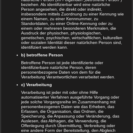
beziehen. Als identifizierbar wird eine natürliche
Person angesehen, die direkt oder indirekt,
insbesondere mittels Zuordnung zu einer Kennung wie
Wie wird Mortadella hergestellt?
einem Namen, zu einer Kennnummer, zu
Standortdaten, zu einer Online-Kennung oder zu
einem oder mehreren besonderen Merkmalen, die
Ausdruck der physischen, physiologischen,
Mortadella gehört zu den sogenannten Brühwurstsorten,
genetischen, psychischen, wirtschaftlichen, kulturellen
die ihren Ursprung in Italien hat. Deswegen nennt man
oder sozialen Identität dieser natürlichen Person sind,
die original Mortadella auch ‚
Mortadella di Bologna‘
. Diese
identifiziert werden kann.
Wurstsorte wird aus fein zerkleinertem Schweinefleisch
b) betroffene Person
hergestellt, das mit schwarzem Pfeffer, Salz, Myrtenbeeren
Betroffene Person ist jede identifizierte oder
und einigen weiteren Gewürzen verfeinert wird.
identifizierbare natürliche Person, deren
personenbezogene Daten von dem für die
Gelgentlich werden auch Abwandlungen mit Pistazien,
Verarbeitung Verantwortlichen verarbeitet werden.
Oliven oder Knoblauch angeboten. Die vermischte Masse
c) Verarbeitung
wird in einen Kunst- oder Naturdarm abgefüllt und auf bis
Verarbeitung ist jeder mit oder ohne Hilfe
zu 90 Grad Celsius erhitzt. Das Innere wird vollständig
automatisierter Verfahren ausgeführte Vorgang oder
durchgegart.
jede solche Vorgangsreihe im Zusammenhang mit
personenbezogenen Daten wie das Erheben, das
Ist Mortadella gesund?
Erfassen, die Organisation, das Ordnen, die
Speicherung, die Anpassung oder Veränderung, das
Auslesen, das Abfragen, die Verwendung, die
Offenlegung durch Übermittlung, Verbreitung oder
Ob Wurst gesund ist oder nicht, ist in der Regel
eine andere Form der Bereitstellung, den Abgleich