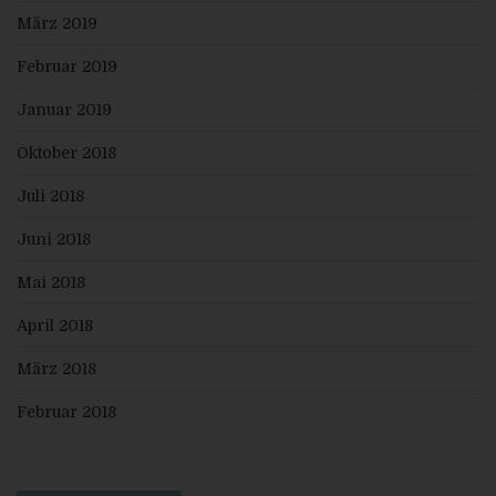
offengelegt worden sind oder noch offengelegt
März 2019
werden, insbesondere bei Empfängern in
Drittländern oder bei internationalen
Februar 2019
Organisationen
falls möglich die geplante Dauer, für die die
personenbezogenen Daten gespeichert werden,
Januar 2019
oder, falls dies nicht möglich ist, die Kriterien für die
Festlegung dieser Dauer
Oktober 2018
das Bestehen eines Rechts auf Berichtigung oder
Löschung der sie betreffenden
personenbezogenen Daten oder auf
Juli 2018
Einschränkung der Verarbeitung durch den
Verantwortlichen oder eines Widerspruchsrechts
Juni 2018
gegen diese Verarbeitung
das Bestehen eines Beschwerderechts bei einer
Aufsichtsbehörde
Mai 2018
wenn die personenbezogenen Daten nicht bei der
betroffenen Person erhoben werden: Alle
April 2018
verfügbaren Informationen über die Herkunft der
Daten
das Bestehen einer automatisierten
März 2018
Entscheidungsfindung einschließlich Profiling
gemäß Artikel 22 Abs.1 und 4 DS-GVO und —
Februar 2018
zumindest in diesen Fällen — aussagekräftige
Informationen über die involvierte Logik sowie die
Tragweite und die angestrebten Auswirkungen
einer derartigen Verarbeitung für die betroffene
Person