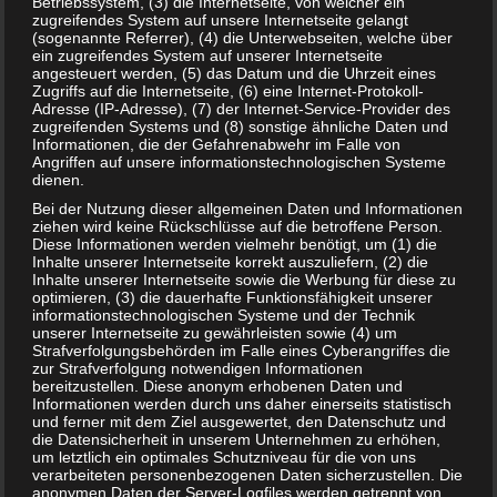
Betriebssystem, (3) die Internetseite, von welcher ein
Sushi in der Schwangerschaft – lieber die Finger weg?
zugreifendes System auf unsere Internetseite gelangt
(sogenannte Referrer), (4) die Unterwebseiten, welche über
ein zugreifendes System auf unserer Internetseite
angesteuert werden, (5) das Datum und die Uhrzeit eines
Zugriffs auf die Internetseite, (6) eine Internet-Protokoll-
Adresse (IP-Adresse), (7) der Internet-Service-Provider des
zugreifenden Systems und (8) sonstige ähnliche Daten und
Informationen, die der Gefahrenabwehr im Falle von
Angriffen auf unsere informationstechnologischen Systeme
dienen.
Bei der Nutzung dieser allgemeinen Daten und Informationen
ziehen wird keine Rückschlüsse auf die betroffene Person.
Diese Informationen werden vielmehr benötigt, um (1) die
Inhalte unserer Internetseite korrekt auszuliefern, (2) die
Inhalte unserer Internetseite sowie die Werbung für diese zu
optimieren, (3) die dauerhafte Funktionsfähigkeit unserer
informationstechnologischen Systeme und der Technik
Salbei in der Stillzeit und Schwangerschaft – was ist zu
unserer Internetseite zu gewährleisten sowie (4) um
beachten?
Strafverfolgungsbehörden im Falle eines Cyberangriffes die
zur Strafverfolgung notwendigen Informationen
bereitzustellen. Diese anonym erhobenen Daten und
Informationen werden durch uns daher einerseits statistisch
und ferner mit dem Ziel ausgewertet, den Datenschutz und
die Datensicherheit in unserem Unternehmen zu erhöhen,
um letztlich ein optimales Schutzniveau für die von uns
verarbeiteten personenbezogenen Daten sicherzustellen. Die
anonymen Daten der Server-Logfiles werden getrennt von