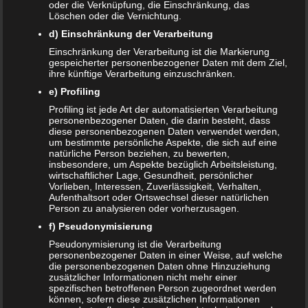
Ansichtssache. Speziell bei Mortadella sollte man es aber
oder die Verknüpfung, die Einschränkung, das
Löschen oder die Vernichtung.
nicht übertreiben. Denn der Fettgehalt kann bis zu 20
Gramm Fett pro 100 Gramm Wurst betragen. Gesund sieht
d) Einschränkung der Verarbeitung
anders aus. Daher sollte der Mortadella nicht nur von
Einschränkung der Verarbeitung ist die Markierung
gespeicherter personenbezogener Daten mit dem Ziel,
Schwangeren, sondern auch von Nicht-Schwangeren nur
ihre künftige Verarbeitung einzuschränken.
in Maßen verzehrt werden.
Tipp:
Wenn es schon
e) Profiling
Mortadella sein soll, dann sollte man eine Variante mit
Profiling ist jede Art der automatisierten Verarbeitung
hohen Fleischanteil kaufen. Diese enthält mehr Fleisch und
personenbezogener Daten, die darin besteht, dass
weniger Fett.
diese personenbezogenen Daten verwendet werden,
um bestimmte persönliche Aspekte, die sich auf eine
Fleischlos durch die
natürliche Person beziehen, zu bewerten,
insbesondere, um Aspekte bezüglich Arbeitsleistung,
Schwangerschaft?
wirtschaftlicher Lage, Gesundheit, persönlicher
Vorlieben, Interessen, Zuverlässigkeit, Verhalten,
Aufenthaltsort oder Ortswechsel dieser natürlichen
Die fleischlose Ernährung in der Schwangerschaft kann
Person zu analysieren oder vorherzusagen.
übrigens eine tolle Alternative sein. Man kann sich auch
f) Pseudonymisierung
vegan beziehungsweise vegetarisch gesund und
Pseudonymisierung ist die Verarbeitung
ausgewogen ernähren, ohne dass Mutter und Kind
personenbezogener Daten in einer Weise, auf welche
die personenbezogenen Daten ohne Hinzuziehung
Schaden nehmen. Wichtig ist allerdings, dass der
zusätzlicher Informationen nicht mehr einer
Nährstoffbedarf gedeckt wird: Sofern werdende Mütter
spezifischen betroffenen Person zugeordnet werden
können, sofern diese zusätzlichen Informationen
genau darauf achten, alle notwendigen Nährstoffe zu