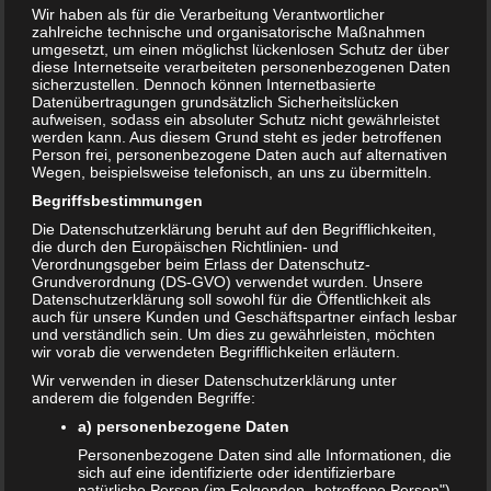
erlaubt?
Wir haben als für die Verarbeitung Verantwortlicher
zahlreiche technische und organisatorische Maßnahmen
umgesetzt, um einen möglichst lückenlosen Schutz der über
diese Internetseite verarbeiteten personenbezogenen Daten
16. JANUAR 2019
sicherzustellen. Dennoch können Internetbasierte
Salami, Mett, Hackepeter, Teewurst und Konsorten sind in
Datenübertragungen grundsätzlich Sicherheitslücken
aufweisen, sodass ein absoluter Schutz nicht gewährleistet
der Schwangerschaft nicht erlaubt. Aus gutem Grund: Sie
werden kann. Aus diesem Grund steht es jeder betroffenen
können Erreger enthalten, die zu Infektionen bei Kind
Person frei, personenbezogene Daten auch auf alternativen
Wegen, beispielsweise telefonisch, an uns zu übermitteln.
und Mutter führen und so zu einer großen Gefahr für die
Begriffsbestimmungen
Schwangerschaft werden können. Aber wie sieht es
eigentlich mit Mortadella aus?
Die Datenschutzerklärung beruht auf den Begrifflichkeiten,
die durch den Europäischen Richtlinien- und
Verordnungsgeber beim Erlass der Datenschutz-
Grundverordnung (DS-GVO) verwendet wurden. Unsere
Datenschutzerklärung soll sowohl für die Öffentlichkeit als
auch für unsere Kunden und Geschäftspartner einfach lesbar
und verständlich sein. Um dies zu gewährleisten, möchten
wir vorab die verwendeten Begrifflichkeiten erläutern.
Wir verwenden in dieser Datenschutzerklärung unter
anderem die folgenden Begriffe:
a) personenbezogene Daten
Personenbezogene Daten sind alle Informationen, die
sich auf eine identifizierte oder identifizierbare
natürliche Person (im Folgenden „betroffene Person")