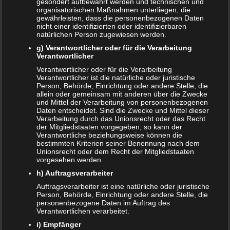
gesondert aufbewahrt werden und technischen und
erhalten. Eiweiß, Eisen, Vitamin B12, Omega-3-Fettsäuren
organisatorischen Maßnahmen unterliegen, die
und weitere wichtige Vitamine und Mineralien sollten
gewährleisten, dass die personenbezogenen Daten
nicht einer identifizierten oder identifizierbaren
ausreichend zugeführt werden. Zudem sollten auch
natürlichen Person zugewiesen werden.
Proteine nicht zu kurz kommen. Um dieses Ziel zu
g) Verantwortlicher oder für die Verarbeitung
erreichen, ist eine gute Planung erforderlich. Am besten
Verantwortlicher
sucht man sich zu diesem Thema Hilfe mit
Verantwortlicher oder für die Verarbeitung
entsprechenden Ratgeber-Büchern. Auch die Hebamme
Verantwortlicher ist die natürliche oder juristische
Person, Behörde, Einrichtung oder andere Stelle, die
kann sicherlich hilfreich sein.
allein oder gemeinsam mit anderen über die Zwecke
und Mittel der Verarbeitung von personenbezogenen
Mortadella in der
Daten entscheidet. Sind die Zwecke und Mittel dieser
Verarbeitung durch das Unionsrecht oder das Recht
Schwangerschaft
der Mitgliedstaaten vorgegeben, so kann der
Verantwortliche beziehungsweise können die
bestimmten Kriterien seiner Benennung nach dem
Wie bereits erwähnt, zählt Mortadella zu den sogenannten
Unionsrecht oder dem Recht der Mitgliedstaaten
Brühwurstsorten. Das Fleisch wird gut durchgegart und
vorgesehen werden.
jedwede Erreger und Keime werden abgetötet. Daher ist
h) Auftragsverarbeiter
Mortadella in der Schwangerschaft absolut unbedenklich.
Auftragsverarbeiter ist eine natürliche oder juristische
Dies gilt auch für alle weiteren Brühwurstsorten, wie zum
Person, Behörde, Einrichtung oder andere Stelle, die
personenbezogene Daten im Auftrag des
Beispiel Lyoner, Leberkäse, und Bierschinken. Du
Verantwortlichen verarbeitet.
interessierst dich für weitere Themen dieser Art? Wenn du
i) Empfänger
wissen möchtest, ob
Rollmops
oder
Sushi in der