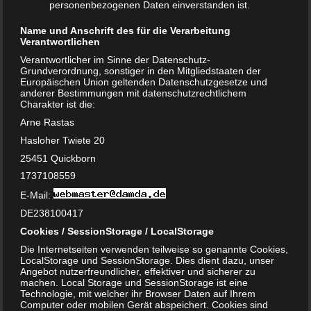
personenbezogenen Daten einverstanden ist.
Name und Anschrift des für die Verarbeitung
Verantwortlichen
Verantwortlicher im Sinne der Datenschutz-
Grundverordnung, sonstiger in den Mitgliedstaaten der
Europäischen Union geltenden Datenschutzgesetze und
anderer Bestimmungen mit datenschutzrechtlichem
Charakter ist die:
Arne Rastas
Hasloher Twiete 20
25451 Quickborn
Knoblauch in der Schwangerschaft – gesund oder tabu?
1737108559
E-Mail:
DE238100417
Cookies / SessionStorage / LocalStorage
Die Internetseiten verwenden teilweise so genannte Cookies,
LocalStorage und SessionStorage. Dies dient dazu, unser
Angebot nutzerfreundlicher, effektiver und sicherer zu
machen. Local Storage und SessionStorage ist eine
Technologie, mit welcher ihr Browser Daten auf Ihrem
Computer oder mobilen Gerät abspeichert. Cookies sind