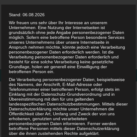
Stand: 06.08.2026
Wir freuen uns sehr über Ihr Interesse an unserem
Unternehmen. Eine Nutzung der Internetseiten ist
grundsätzlich ohne jede Angabe personenbezogener Daten
möglich. Sofern eine betroffene Person besondere Services
Facebook
Twitter
Instag
Pint
unseres Unternehmens über unsere Internetseite in
Anspruch nehmen möchte, könnte jedoch eine Verarbeitung
personenbezogener Daten erforderlich werden. Ist die
Suchen
Verarbeitung personenbezogener Daten erforderlich und
besteht für eine solche Verarbeitung keine gesetzliche
nach:
Grundlage, holen wir generell eine Einwilligung der
betroffenen Person ein.
Die Verarbeitung personenbezogener Daten, beispielsweise
des Namens, der Anschrift, E-Mail-Adresse oder
Telefonnummer einer betroffenen Person, erfolgt stets im
Gesundheit
>
Ernährung
>
Mortadella in der
Einklang mit der Datenschutz-Grundverordnung und in
Schwangerschaft – Ist das erlaubt?
Übereinstimmung mit den für uns geltenden
landesspezifischen Datenschutzbestimmungen. Mittels dieser
Datenschutzerklärung möchte unser Unternehmen die
Mortadella in der
Öffentlichkeit über Art, Umfang und Zweck der von uns
erhobenen, genutzten und verarbeiteten
personenbezogenen Daten informieren. Ferner werden
Schwangerschaft – Ist das
betroffene Personen mittels dieser Datenschutzerklärung
über die ihnen zustehenden Rechte aufgeklärt.