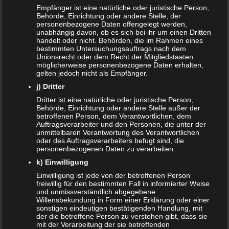
Empfänger ist eine natürliche oder juristische Person,
Schwangerschaft
gesund ist, dann wirst du bei uns
Behörde, Einrichtung oder andere Stelle, der
ebenfalls fündig.
personenbezogene Daten offengelegt werden,
unabhängig davon, ob es sich bei ihr um einen Dritten
Bewertung:
handelt oder nicht. Behörden, die im Rahmen eines
bestimmten Untersuchungsauftrags nach dem
Unionsrecht oder dem Recht der Mitgliedstaaten
möglicherweise personenbezogene Daten erhalten,
gelten jedoch nicht als Empfänger.
T
Share
Post
Save
e
j) Dritter
i
Dritter ist eine natürliche oder juristische Person,
l
Behörde, Einrichtung oder andere Stelle außer der
Redakteur:
Arne
e
betroffenen Person, dem Verantwortlichen, dem
n
Hallo, ich bin Arne und seit Anfang an dabei. Mir
Auftragsverarbeiter und den Personen, die unter der
unmittelbaren Verantwortung des Verantwortlichen
macht es unglaublichen Spaß Artikel zu
oder des Auftragsverarbeiters befugt sind, die
verfassen. Jeden Tag mache ich mich auf die
personenbezogenen Daten zu verarbeiten.
Suche nach neuen und interessanten Themen.
k) Einwilligung
Falls ihr Themen-Wünsche habt, meldet euch
Einwilligung ist jede von der betroffenen Person
gerne bei mir.
freiwillig für den bestimmten Fall in informierter Weise
und unmissverständlich abgegebene
Willensbekundung in Form einer Erklärung oder einer
Auch interessant:
sonstigen eindeutigen bestätigenden Handlung, mit
der die betroffene Person zu verstehen gibt, dass sie
mit der Verarbeitung der sie betreffenden