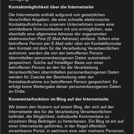
Kontaktmöglichkeit über die Internetseite
Die Internetseite enthält aufgrund von gesetzlichen
Vorschriften Angaben, die eine schnelle elektronische
Kontaktaufnahme zu unserem Unternehmen sowie eine
unmittelbare Kommunikation mit uns ermöglichen, was
ebenfalls eine allgemeine Adresse der sogenannten
elektronischen Post (E-Mail-Adresse) umfasst. Sofern eine
Donkey Products – Mug Monster – Becher mit Keksfach
betroffene Person per E-Mail oder über ein Kontaktformular
den Kontakt mit dem für die Verarbeitung Verantwortlichen
aufnimmt, werden die von der betroffenen Person
übermittelten personenbezogenen Daten automatisch
gespeichert. Solche auf freiwilliger Basis von einer
betroffenen Person an den für die Verarbeitung
Verantwortlichen übermittelten personenbezogenen Daten
werden für Zwecke der Bearbeitung oder der
Kontaktaufnahme zur betroffenen Person gespeichert. Es
erfolgt keine Weitergabe dieser personenbezogenen Daten
an Dritte.
Kommentarfunktion im Blog auf der Internetseite
Wir bieten den Nutzern auf einem Blog, der sich auf der
Internetseite des für die Verarbeitung Verantwortlichen
befindet, die Möglichkeit, individuelle Kommentare zu
einzelnen Blog-Beiträgen zu hinterlassen. Ein Blog ist ein auf
LEGO Speed Champions 1985 Audi Sport Quattro S1 (76897)
einer Internetseite geführtes, in der Regel öffentlich
einsehbares Portal, in welchem eine oder mehrere Personen,
für nur 14,99 Euro