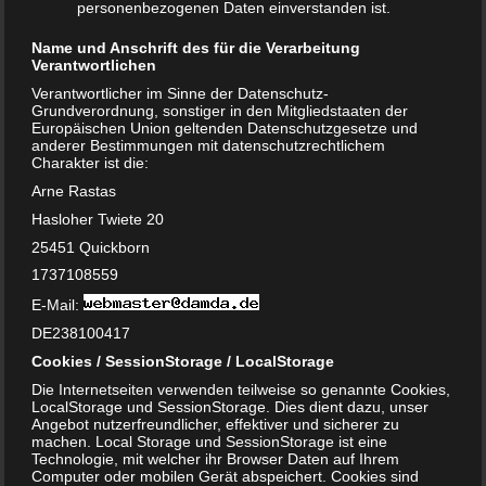
Spaß daran haben, die Toilette zu nutzen. Aber auch die
personenbezogenen Daten einverstanden ist.
„Großen“ werden ihren Spaß daran haben. Schließlich
Name und Anschrift des für die Verarbeitung
sieht es unendlich niedlich aus, wenn ein kleiner Mann
Verantwortlichen
oder eine kleine Frau auf so einer Toilette sitzt. Amazon
Verantwortlicher im Sinne der Datenschutz-
bietet diese Toilette nun für nur noch 29,99 Euro inklusive
Grundverordnung, sonstiger in den Mitgliedstaaten der
Europäischen Union geltenden Datenschutzgesetze und
Versand an. Ein echtes Schnäppchen!
anderer Bestimmungen mit datenschutzrechtlichem
Charakter ist die:
Arne Rastas
Produktdetails:
Hasloher Twiete 20
Hersteller: Fisher Price
25451 Quickborn
Artikelnummer: P4326
1737108559
Durch die kleine Toilette mit realistischen Elementen
E-Mail:
fühlen sich die Kleinen schon ganz groß
DE238100417
Mit lustigen Sätzen, Musik und Soundeffekten wird
Cookies / SessionStorage / LocalStorage
selbst der Toilettengang zum Vergnügen
Die Internetseiten verwenden teilweise so genannte Cookies,
Sitzhöhe ca 18 cm Auch auf einem normalen
LocalStorage und SessionStorage. Dies dient dazu, unser
Toilettensitz benutzbar Einfach zu reinigen
Angebot nutzerfreundlicher, effektiver und sicherer zu
machen. Local Storage und SessionStorage ist eine
Technologie, mit welcher ihr Browser Daten auf Ihrem
Computer oder mobilen Gerät abspeichert. Cookies sind