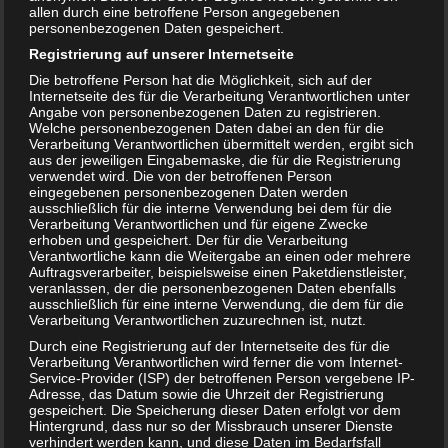
allen durch eine betroffene Person angegebenen
personenbezogenen Daten gespeichert.
Registrierung auf unserer Internetseite
Die betroffene Person hat die Möglichkeit, sich auf der
Internetseite des für die Verarbeitung Verantwortlichen unter
Angabe von personenbezogenen Daten zu registrieren.
Welche personenbezogenen Daten dabei an den für die
Verarbeitung Verantwortlichen übermittelt werden, ergibt sich
aus der jeweiligen Eingabemaske, die für die Registrierung
Feuerwehrmann Sam Helm von Simba bei Amazon für nur
verwendet wird. Die von der betroffenen Person
7,99 Euro
eingegebenen personenbezogenen Daten werden
ausschließlich für die interne Verwendung bei dem für die
Verarbeitung Verantwortlichen und für eigene Zwecke
erhoben und gespeichert. Der für die Verarbeitung
Verantwortliche kann die Weitergabe an einen oder mehrere
Auftragsverarbeiter, beispielsweise einen Paketdienstleister,
veranlassen, der die personenbezogenen Daten ebenfalls
ausschließlich für eine interne Verwendung, die dem für die
Verarbeitung Verantwortlichen zuzurechnen ist, nutzt.
Durch eine Registrierung auf der Internetseite des für die
Verarbeitung Verantwortlichen wird ferner die vom Internet-
Service-Provider (ISP) der betroffenen Person vergebene IP-
Adresse, das Datum sowie die Uhrzeit der Registrierung
gespeichert. Die Speicherung dieser Daten erfolgt vor dem
Hintergrund, dass nur so der Missbrauch unserer Dienste
verhindert werden kann, und diese Daten im Bedarfsfall