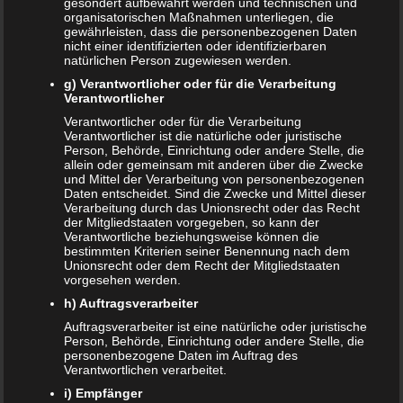
gesondert aufbewahrt werden und technischen und
organisatorischen Maßnahmen unterliegen, die
gewährleisten, dass die personenbezogenen Daten
Die Sitzfläche kann nicht nur auf der Fisher Price Toilette
nicht einer identifizierten oder identifizierbaren
genutzt werden. Der Aufsatz ist universal einsetzbar und
natürlichen Person zugewiesen werden.
ist mit den meisten Toilettensitzen kompatibel. Es ist
g) Verantwortlicher oder für die Verarbeitung
dadurch ein nahtloser Übergang zwischen der Fisher
Verantwortlicher
Price Toilette und einer echten Toilette möglich. Wirklich
Verantwortlicher oder für die Verarbeitung
Verantwortlicher ist die natürliche oder juristische
sehr praktisch und durchdacht.
Person, Behörde, Einrichtung oder andere Stelle, die
allein oder gemeinsam mit anderen über die Zwecke
Ab welchem Alter ist die Toilette
und Mittel der Verarbeitung von personenbezogenen
Daten entscheidet. Sind die Zwecke und Mittel dieser
zu empfehlen
Verarbeitung durch das Unionsrecht oder das Recht
der Mitgliedstaaten vorgegeben, so kann der
Verantwortliche beziehungsweise können die
Diese Toilette ist ab einem Alter von etwa 2 Jahren nutzbar.
bestimmten Kriterien seiner Benennung nach dem
Nach oben hin sind eigentlich nur von der Größe Grenzen
Unionsrecht oder dem Recht der Mitgliedstaaten
vorgesehen werden.
gesetzt. Es gibt durchaus Kinder, die noch mit 4 Jahren
diese Toilette nutzen. Es handelt sich also nicht um einen
h) Auftragsverarbeiter
Artikel, den man nur wenige Monate nutzt und dann
Auftragsverarbeiter ist eine natürliche oder juristische
Person, Behörde, Einrichtung oder andere Stelle, die
wieder verkaufen muss.
personenbezogene Daten im Auftrag des
Verantwortlichen verarbeitet.
Bewertungen und Erfahrungen
i) Empfänger