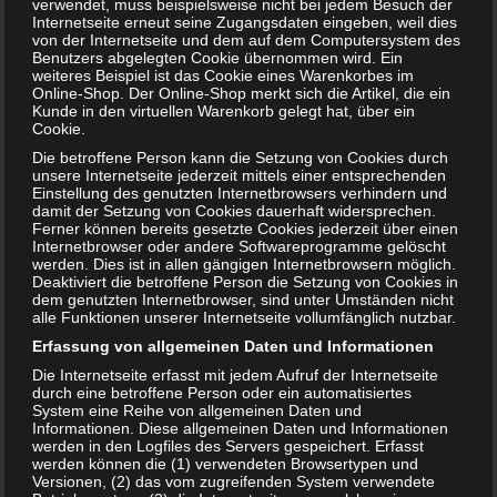
verwendet, muss beispielsweise nicht bei jedem Besuch der
l
Redakteur:
Arne
Internetseite erneut seine Zugangsdaten eingeben, weil dies
e
von der Internetseite und dem auf dem Computersystem des
n
Hallo, ich bin Arne und seit Anfang an dabei. Mir
Benutzers abgelegten Cookie übernommen wird. Ein
weiteres Beispiel ist das Cookie eines Warenkorbes im
macht es unglaublichen Spaß Artikel zu
Online-Shop. Der Online-Shop merkt sich die Artikel, die ein
verfassen. Jeden Tag mache ich mich auf die
Kunde in den virtuellen Warenkorb gelegt hat, über ein
Suche nach neuen und interessanten Themen.
Cookie.
Falls ihr Themen-Wünsche habt, meldet euch
Die betroffene Person kann die Setzung von Cookies durch
gerne bei mir.
unsere Internetseite jederzeit mittels einer entsprechenden
Einstellung des genutzten Internetbrowsers verhindern und
damit der Setzung von Cookies dauerhaft widersprechen.
Ferner können bereits gesetzte Cookies jederzeit über einen
Auch interessant:
Internetbrowser oder andere Softwareprogramme gelöscht
werden. Dies ist in allen gängigen Internetbrowsern möglich.
Deaktiviert die betroffene Person die Setzung von Cookies in
dem genutzten Internetbrowser, sind unter Umständen nicht
alle Funktionen unserer Internetseite vollumfänglich nutzbar.
Erfassung von allgemeinen Daten und Informationen
Die Internetseite erfasst mit jedem Aufruf der Internetseite
durch eine betroffene Person oder ein automatisiertes
System eine Reihe von allgemeinen Daten und
Informationen. Diese allgemeinen Daten und Informationen
werden in den Logfiles des Servers gespeichert. Erfasst
werden können die (1) verwendeten Browsertypen und
Versionen, (2) das vom zugreifenden System verwendete