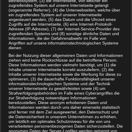
Betriebssystem, (3) die Internetseite, von welcher ein
zugreifendes System auf unsere Internetseite gelangt
(sogenannte Referrer), (4) die Unterwebseiten, welche über
Hasbro Kroko Doc Geschicklichkeitsspiel für 11,90 Euro
ein zugreifendes System auf unserer Internetseite
angesteuert werden, (5) das Datum und die Uhrzeit eines
Zugriffs auf die Internetseite, (6) eine Internet-Protokoll-
Adresse (IP-Adresse), (7) der Internet-Service-Provider des
zugreifenden Systems und (8) sonstige ähnliche Daten und
Informationen, die der Gefahrenabwehr im Falle von
Angriffen auf unsere informationstechnologischen Systeme
dienen.
Bei der Nutzung dieser allgemeinen Daten und Informationen
ziehen wird keine Rückschlüsse auf die betroffene Person.
Diese Informationen werden vielmehr benötigt, um (1) die
Inhalte unserer Internetseite korrekt auszuliefern, (2) die
Inhalte unserer Internetseite sowie die Werbung für diese zu
optimieren, (3) die dauerhafte Funktionsfähigkeit unserer
informationstechnologischen Systeme und der Technik
unserer Internetseite zu gewährleisten sowie (4) um
3 für 2 Aktion für Schleich-Dinos und weitere Figuren! Nur
Strafverfolgungsbehörden im Falle eines Cyberangriffes die
zur Strafverfolgung notwendigen Informationen
heute!
bereitzustellen. Diese anonym erhobenen Daten und
Informationen werden durch uns daher einerseits statistisch
und ferner mit dem Ziel ausgewertet, den Datenschutz und
die Datensicherheit in unserem Unternehmen zu erhöhen,
um letztlich ein optimales Schutzniveau für die von uns
verarbeiteten personenbezogenen Daten sicherzustellen. Die
anonymen Daten der Server-Logfiles werden getrennt von