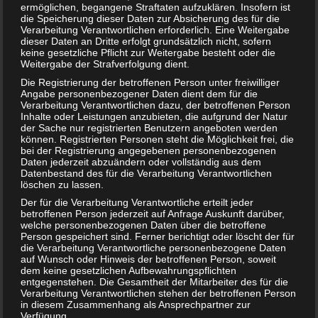
ermöglichen, begangene Straftaten aufzuklären. Insofern ist
NUK Magic Cup Trinkbecher 230 ml für nur 7,63 Euro
die Speicherung dieser Daten zur Absicherung des für die
Verarbeitung Verantwortlichen erforderlich. Eine Weitergabe
dieser Daten an Dritte erfolgt grundsätzlich nicht, sofern
keine gesetzliche Pflicht zur Weitergabe besteht oder die
Weitergabe der Strafverfolgung dient.
Die Registrierung der betroffenen Person unter freiwilliger
Angabe personenbezogener Daten dient dem für die
Verarbeitung Verantwortlichen dazu, der betroffenen Person
Inhalte oder Leistungen anzubieten, die aufgrund der Natur
der Sache nur registrierten Benutzern angeboten werden
können. Registrierten Personen steht die Möglichkeit frei, die
bei der Registrierung angegebenen personenbezogenen
Daten jederzeit abzuändern oder vollständig aus dem
Datenbestand des für die Verarbeitung Verantwortlichen
löschen zu lassen.
Der für die Verarbeitung Verantwortliche erteilt jeder
BRIO Angebote – Holzeisenbahnen besonders günstig
betroffenen Person jederzeit auf Anfrage Auskunft darüber,
kaufen
welche personenbezogenen Daten über die betroffene
Person gespeichert sind. Ferner berichtigt oder löscht der für
die Verarbeitung Verantwortliche personenbezogene Daten
auf Wunsch oder Hinweis der betroffenen Person, soweit
dem keine gesetzlichen Aufbewahrungspflichten
entgegenstehen. Die Gesamtheit der Mitarbeiter des für die
Verarbeitung Verantwortlichen stehen der betroffenen Person
in diesem Zusammenhang als Ansprechpartner zur
Verfügung.