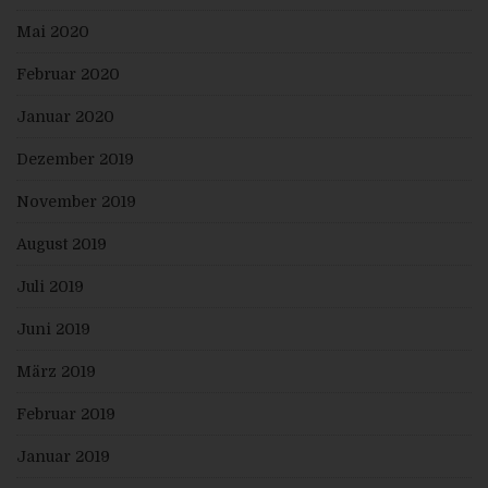
Verarbeitung Verantwortlichen wenden.
Mai 2020
d) Recht auf Löschung (Recht auf Vergessen
werden)
Februar 2020
Jede von der Verarbeitung personenbezogener Daten
betroffene Person hat das vom Europäischen
Richtlinien- und Verordnungsgeber gewährte Recht,
Januar 2020
von dem Verantwortlichen zu verlangen, dass die sie
betreffenden personenbezogenen Daten unverzüglich
Dezember 2019
gelöscht werden, sofern einer der folgenden Gründe
zutrifft und soweit die Verarbeitung nicht erforderlich
ist:
November 2019
Die personenbezogenen Daten wurden für solche
August 2019
Zwecke erhoben oder auf sonstige Weise
verarbeitet, für welche sie nicht mehr notwendig
sind.
Juli 2019
Die betroffene Person widerruft ihre Einwilligung,
auf die sich die Verarbeitung gemäß Art. 6 Abs. 1
Juni 2019
Buchstabe a DS-GVO oder Art. 9 Abs. 2 Buchstabe
a DS-GVO stützte, und es fehlt an einer
anderweitigen Rechtsgrundlage für die
März 2019
Verarbeitung.
Die betroffene Person legt gemäß Art. 21 Abs. 1
Februar 2019
DS-GVO Widerspruch gegen die Verarbeitung ein,
und esliegen keine vorrangigen berechtigten
Gründe für die Verarbeitung vor, oder die
Januar 2019
betroffene Person legt gemäß Art. 21 Abs. 2 DS-