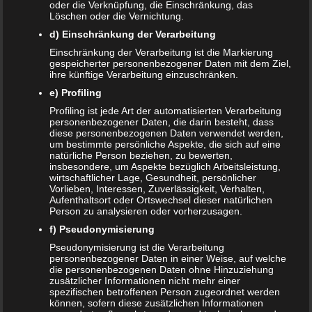
oder die Verknüpfung, die Einschränkung, das
männlichen Nachwuchses. Nachdem das große oder
Löschen oder die Vernichtung.
kleine Geschäft verrichtet wurde, lösen zwei kleine
d) Einschränkung der Verarbeitung
Kontakte am Boden der Schüssel aus. Es ertönen lustige
Einschränkung der Verarbeitung ist die Markierung
Soundeffekte und spannende Melodien.
gespeicherter personenbezogener Daten mit dem Ziel,
ihre künftige Verarbeitung einzuschränken.
Einfache Reinigung
e) Profiling
Profiling ist jede Art der automatisierten Verarbeitung
Ein großer Vorteil bei diesem Produkt ist die einfache
personenbezogener Daten, die darin besteht, dass
diese personenbezogenen Daten verwendet werden,
Reinigung. Man muss im Gegensatz zu billigen Töpfchen
um bestimmte persönliche Aspekte, die sich auf eine
nicht den ganzen Topf reinigen oder auskippen. Fisher
natürliche Person beziehen, zu bewerten,
insbesondere, um Aspekte bezüglich Arbeitsleistung,
Price hat sich in dieser Hinsicht wirklich etwas einfallen
wirtschaftlicher Lage, Gesundheit, persönlicher
lassen. Ist das große oder kleine Geschäft verrichtet, dann
Vorlieben, Interessen, Zuverlässigkeit, Verhalten,
Aufenthaltsort oder Ortswechsel dieser natürlichen
kann man die Sitzfläche abnehmen, und die darunter
Person zu analysieren oder vorherzusagen.
befindliche Schüssel herausnehmen. Der Inhalt kann
f) Pseudonymisierung
einfach entsorgt werden, die Schüssel wird ausgespült und
Pseudonymisierung ist die Verarbeitung
gereinigt und wird wieder in die Toilette eingesetzt. Ist das
personenbezogener Daten in einer Weise, auf welche
Kind schon alt genug, dann kann es die Entsorgung und
die personenbezogenen Daten ohne Hinzuziehung
Reinigung auch selbst durchführen.
zusätzlicher Informationen nicht mehr einer
spezifischen betroffenen Person zugeordnet werden
können, sofern diese zusätzlichen Informationen
Praktisches Design