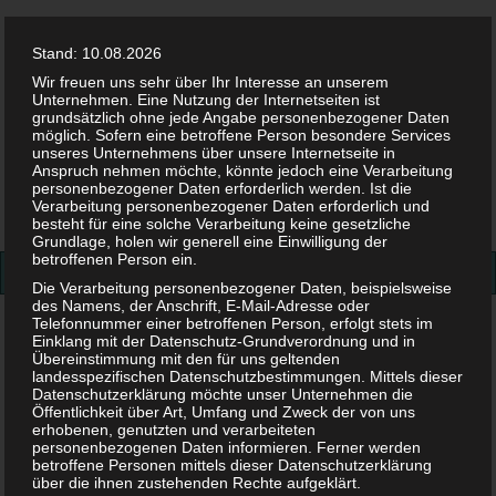
Stand: 10.08.2026
Wir freuen uns sehr über Ihr Interesse an unserem
Unternehmen. Eine Nutzung der Internetseiten ist
grundsätzlich ohne jede Angabe personenbezogener Daten
möglich. Sofern eine betroffene Person besondere Services
Facebook
Twitter
Instag
Pint
unseres Unternehmens über unsere Internetseite in
Anspruch nehmen möchte, könnte jedoch eine Verarbeitung
personenbezogener Daten erforderlich werden. Ist die
Suchen
Verarbeitung personenbezogener Daten erforderlich und
besteht für eine solche Verarbeitung keine gesetzliche
nach:
Grundlage, holen wir generell eine Einwilligung der
betroffenen Person ein.
Die Verarbeitung personenbezogener Daten, beispielsweise
des Namens, der Anschrift, E-Mail-Adresse oder
Telefonnummer einer betroffenen Person, erfolgt stets im
Shopping
>
Fisher-Price Meine erste Toilette (P4326) für
Einklang mit der Datenschutz-Grundverordnung und in
nur 29,99 Euro kaufen
Übereinstimmung mit den für uns geltenden
landesspezifischen Datenschutzbestimmungen. Mittels dieser
Datenschutzerklärung möchte unser Unternehmen die
Fisher-Price Meine erste
Öffentlichkeit über Art, Umfang und Zweck der von uns
erhobenen, genutzten und verarbeiteten
personenbezogenen Daten informieren. Ferner werden
Toilette (P4326) für nur 29,99
betroffene Personen mittels dieser Datenschutzerklärung
über die ihnen zustehenden Rechte aufgeklärt.