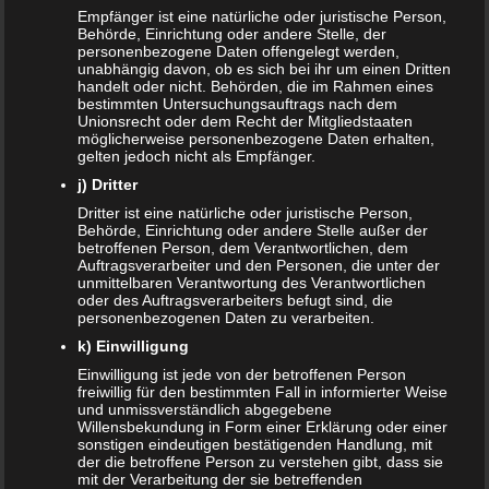
anderer Nutzer
Empfänger ist eine natürliche oder juristische Person,
Behörde, Einrichtung oder andere Stelle, der
Auf Amazon finden sich aktuell über 500 Bewertungen zur
personenbezogene Daten offengelegt werden,
unabhängig davon, ob es sich bei ihr um einen Dritten
Fisher Price Toilette. Dabei sind die Erfahrungen
handelt oder nicht. Behörden, die im Rahmen eines
überwiegend mehr als positiv. Die Kunden dort vergeben
bestimmten Untersuchungsauftrags nach dem
Unionsrecht oder dem Recht der Mitgliedstaaten
im Schnitt
4,4 von 5 Sterne
. Die Mehrzahl der Eltern sind
möglicherweise personenbezogene Daten erhalten,
begeistert und loben den pädagogischen Effekt inklusive
gelten jedoch nicht als Empfänger.
der lustigen Melodien. Das Töpfchen wird klar
j) Dritter
weiterempfohlen. Bemängelt wird nur hier und da, dass
Dritter ist eine natürliche oder juristische Person,
die Melodien und die Soundeffekte nicht immer abgespielt
Behörde, Einrichtung oder andere Stelle außer der
betroffenen Person, dem Verantwortlichen, dem
werden. Auch die Qualität wird hier und da bemängelt.
Auftragsverarbeiter und den Personen, die unter der
Jedoch handelt es sich bei den meisten
unmittelbaren Verantwortung des Verantwortlichen
oder des Auftragsverarbeiters befugt sind, die
Negativbewertungen anscheinend um defekte Artikel. In
personenbezogenen Daten zu verarbeiten.
dieser Hinsicht ist Amazon zum Glück sehr kulant.
k) Einwilligung
Fazit
Einwilligung ist jede von der betroffenen Person
freiwillig für den bestimmten Fall in informierter Weise
und unmissverständlich abgegebene
Mit der Fisher-Price Meine erste Toilette (P4326) kann man
Willensbekundung in Form einer Erklärung oder einer
sonstigen eindeutigen bestätigenden Handlung, mit
den Kleinen auf einem spielerischen Weg das
der die betroffene Person zu verstehen gibt, dass sie
Trockenwerden beibringen. Der Nachwuchs wird mächtig
mit der Verarbeitung der sie betreffenden