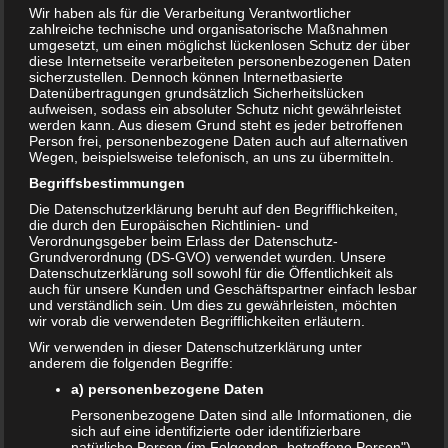
Euro kaufen
Wir haben als für die Verarbeitung Verantwortlicher
zahlreiche technische und organisatorische Maßnahmen
umgesetzt, um einen möglichst lückenlosen Schutz der über
diese Internetseite verarbeiteten personenbezogenen Daten
29. JANUAR 2019
sicherzustellen. Dennoch können Internetbasierte
Das Trockenwerden ist bei den Kleinen bekanntermaßen
Datenübertragungen grundsätzlich Sicherheitslücken
aufweisen, sodass ein absoluter Schutz nicht gewährleistet
ein ganz großes Thema. Für einen einfachen und
werden kann. Aus diesem Grund steht es jeder betroffenen
unkomplizierten Umstieg gibt es viele Helfer. Ein echte
Person frei, personenbezogene Daten auch auf alternativen
Wegen, beispielsweise telefonisch, an uns zu übermitteln.
Hilfe ist die Fisher-Price Toilette. Diese bringt den
Begriffsbestimmungen
Kleinen das Trockenwerden nicht nur durch das lustige
Design des Töpfchens, sondern auch durch Musik und
Die Datenschutzerklärung beruht auf den Begrifflichkeiten,
die durch den Europäischen Richtlinien- und
Soundeffekte näher. Aktuell hat Amazon nun das Töpfchen
Verordnungsgeber beim Erlass der Datenschutz-
Fisher-Price Meine erste Toilette (P4326)
für nur 29,99
Grundverordnung (DS-GVO) verwendet wurden. Unsere
Datenschutzerklärung soll sowohl für die Öffentlichkeit als
Euro inklusive Versand im Angebot. Das Angebot gilt am
auch für unsere Kunden und Geschäftspartner einfach lesbar
29.01.2019.
und verständlich sein. Um dies zu gewährleisten, möchten
wir vorab die verwendeten Begrifflichkeiten erläutern.
Wir verwenden in dieser Datenschutzerklärung unter
anderem die folgenden Begriffe:
a) personenbezogene Daten
Personenbezogene Daten sind alle Informationen, die
sich auf eine identifizierte oder identifizierbare
natürliche Person (im Folgenden „betroffene Person")