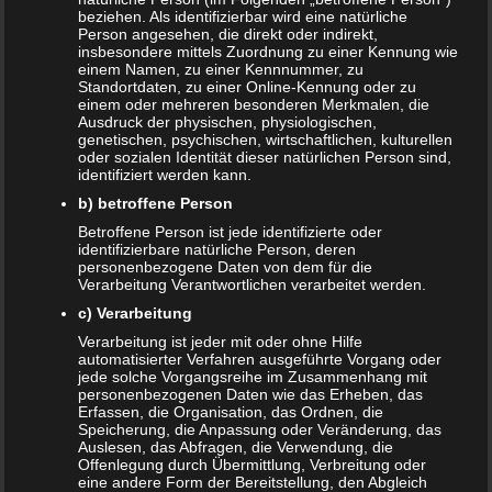
beziehen. Als identifizierbar wird eine natürliche
Person angesehen, die direkt oder indirekt,
insbesondere mittels Zuordnung zu einer Kennung wie
einem Namen, zu einer Kennnummer, zu
Standortdaten, zu einer Online-Kennung oder zu
einem oder mehreren besonderen Merkmalen, die
Ausdruck der physischen, physiologischen,
genetischen, psychischen, wirtschaftlichen, kulturellen
oder sozialen Identität dieser natürlichen Person sind,
identifiziert werden kann.
b) betroffene Person
Betroffene Person ist jede identifizierte oder
identifizierbare natürliche Person, deren
Was kann das Produkt?
personenbezogene Daten von dem für die
Verarbeitung Verantwortlichen verarbeitet werden.
Bei der Fisher Price-Toilette handelt es sich um den
c) Verarbeitung
größengerechten Nachbau einer echten Toilette. Man kann
Verarbeitung ist jeder mit oder ohne Hilfe
automatisierter Verfahren ausgeführte Vorgang oder
den Deckel hochklappen, und einen Spülknopf betätigen. An
jede solche Vorgangsreihe im Zusammenhang mit
der linken Seite befindet sich ein Toilettenpapier-Halter. Auf
personenbezogenen Daten wie das Erheben, das
Erfassen, die Organisation, das Ordnen, die
diesen können gängige Klopapierrollen aufgesteckt
Speicherung, die Anpassung oder Veränderung, das
werden. Die Rolle ist für das Kind leicht zu erreichen. Ein
Auslesen, das Abfragen, die Verwendung, die
Spritzschutz an der Vorderseite schützt die Umgebung,
Offenlegung durch Übermittlung, Verbreitung oder
eine andere Form der Bereitstellung, den Abgleich
insbesondere vor kleineren Missgeschicken des