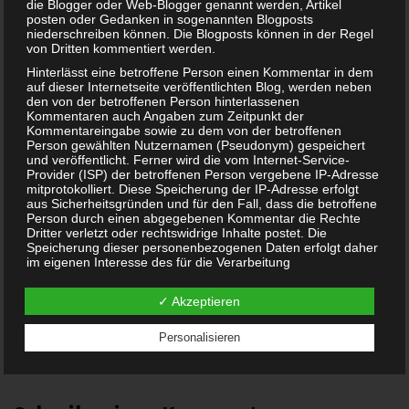
die Blogger oder Web-Blogger genannt werden, Artikel
posten oder Gedanken in sogenannten Blogposts
niederschreiben können. Die Blogposts können in der Regel
von Dritten kommentiert werden.
Hinterlässt eine betroffene Person einen Kommentar in dem
auf dieser Internetseite veröffentlichten Blog, werden neben
den von der betroffenen Person hinterlassenen
Kommentaren auch Angaben zum Zeitpunkt der
Kommentareingabe sowie zu dem von der betroffenen
Person gewählten Nutzernamen (Pseudonym) gespeichert
und veröffentlicht. Ferner wird die vom Internet-Service-
Provider (ISP) der betroffenen Person vergebene IP-Adresse
mitprotokolliert. Diese Speicherung der IP-Adresse erfolgt
aus Sicherheitsgründen und für den Fall, dass die betroffene
Person durch einen abgegebenen Kommentar die Rechte
Dritter verletzt oder rechtswidrige Inhalte postet. Die
Simba Polizei Einsatzkommando-Set (8102665) ab 9,99
Speicherung dieser personenbezogenen Daten erfolgt daher
im eigenen Interesse des für die Verarbeitung
Euro
Verantwortlichen, damit sich dieser im Falle einer
Rechtsverletzung gegebenenfalls exkulpieren könnte. Es
✓ Akzeptieren
erfolgt keine Weitergabe dieser erhobenen
Beitragsnavigation
personenbezogenen Daten an Dritte, sofern eine solche
← Cannabis in der Muttermilch nachweisbar
Weitergabe nicht gesetzlich vorgeschrieben ist oder der
Personalisieren
Schnuller abgewöhnen – Wie man es am besten macht →
Rechtsverteidigung des für die Verarbeitung Verantwortlichen
dient.
Gravatar