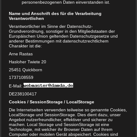
personenbezogenen Daten einverstanden ist.
und Co
Name und Anschrift des für die Verarbeitung
Bei der Beantwortung der Frage, ab wann man
Verantwortlichen
Babysachen kaufen sollte, sollten Sie auch weiteres
Verantwortlicher im Sinne der Datenschutz-
Grundverordnung, sonstiger in den Mitgliedstaaten der
Zubehör, wie beispielsweise Schnuller und Fläschchen,
Europäischen Union geltenden Datenschutzgesetze und
nicht vergessen werden. Denn auch dabei handelt es sich
anderer Bestimmungen mit datenschutzrechtlichem
Charakter ist die:
um wichtiges Zubehör, ohne das eine gute Versorgung des
Babys nicht möglich ist. Am besten Sie kaufen
Arne Rastas
beziehungsweise bestellen diese Dinge bereits
ab der 30.
Hasloher Twiete 20
Schwangerschaftswoche
. Beim Kauf von Trinkflasche,
25451 Quickborn
Schnuller und allen weiteren Babysachen, die so nahe mit
1737108559
dem Baby in Kontakt kommen, sollte man auf Qualität
E-Mail:
achten und nur hochwertige Markenware kaufen. Nur
DE238100417
dann kann man davon ausgehen, dass diese Dinge frei
Cookies / SessionStorage / LocalStorage
von Schadstoffen sind. Bekannte Marken sind
beispielsweise MAM, NUK und Philips Avent. Am
Die Internetseiten verwenden teilweise so genannte Cookies,
LocalStorage und SessionStorage. Dies dient dazu, unser
einfachsten ist es, wenn Sie gleich ein
Erstausstattungsset
Angebot nutzerfreundlicher, effektiver und sicherer zu
kaufen. Damit sollten Sie für die erste Zeit abgedeckt sein.
machen. Local Storage und SessionStorage ist eine
Technologie, mit welcher ihr Browser Daten auf Ihrem
Kinderwagen und Babyschale
Computer oder mobilen Gerät abspeichert. Cookies sind