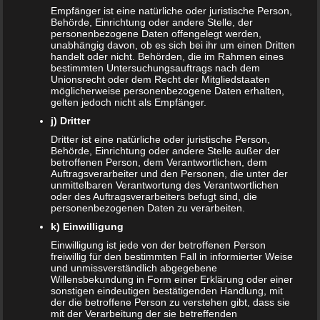
Kinderzimmer einrichten
Empfänger ist eine natürliche oder juristische Person,
Behörde, Einrichtung oder andere Stelle, der
personenbezogene Daten offengelegt werden,
Selbstverständlich braucht das Kind nicht nur etwas zum
unabhängig davon, ob es sich bei ihr um einen Dritten
Anziehen, sondern auch ein Kinderzimmer. Die
handelt oder nicht. Behörden, die im Rahmen eines
bestimmten Untersuchungsauftrags nach dem
Einrichtung eines Kinderzimmers ist nicht von heute auf
Unionsrecht oder dem Recht der Mitgliedstaaten
morgen vollbracht. Die Tapete muss stimmen, vielleicht
möglicherweise personenbezogene Daten erhalten,
soll ein passender Kinderteppich im Zimmer liegen, und
gelten jedoch nicht als Empfänger.
die kindgerechten Möbelstücke müssen auch besorgt
j) Dritter
werden. Wenn Sie keine Lust haben, die gängigen
Dritter ist eine natürliche oder juristische Person,
Möbelhäuser abzuklappern, dann empfiehlt sich der
Behörde, Einrichtung oder andere Stelle außer der
betroffenen Person, dem Verantwortlichen, dem
Onlinekauf. Selbst
Wickelkommoden
kann man ganz
Auftragsverarbeiter und den Personen, die unter der
bequem online kaufen. Diese werden zerlegt geliefert und
unmittelbaren Verantwortung des Verantwortlichen
oder des Auftragsverarbeiters befugt sind, die
lassen sich in kurzer Zeit aufbauen. Es empfiehlt sich, die
personenbezogenen Daten zu verarbeiten.
Einrichtung des Kinderzimmers
bis zu 25.
k) Einwilligung
Schwangerschaftswoche
abgeschlossen zu haben.
Einwilligung ist jede von der betroffenen Person
Schließlich kommt irgendwann der Punkt, an dem Sie nicht
freiwillig für den bestimmten Fall in informierter Weise
mehr so beweglich und voller Kraft sind, wie sie es bis
und unmissverständlich abgegebene
Willensbekundung in Form einer Erklärung oder einer
dahin gewohnt waren.
sonstigen eindeutigen bestätigenden Handlung, mit
der die betroffene Person zu verstehen gibt, dass sie
Schnuller, Fläschchen, Lätzchen
mit der Verarbeitung der sie betreffenden