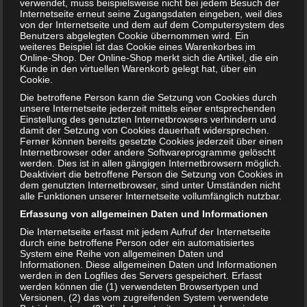
verwendet, muss beispielsweise nicht bei jedem Besuch der
Ab wann man Babysachen kaufen sollte, ist eine Frage, die
Internetseite erneut seine Zugangsdaten eingeben, weil dies
von der Internetseite und dem auf dem Computersystem des
sich werdende Eltern immer wieder stellen. Wie
Benutzers abgelegten Cookie übernommen wird. Ein
ausgeführt, empfiehlt sich der Einkauf peu à peu, also Stück
weiteres Beispiel ist das Cookie eines Warenkorbes im
für Stück. Fängt man frühzeitig an, und plant was man
Online-Shop. Der Online-Shop merkt sich die Artikel, die ein
Kunde in den virtuellen Warenkorb gelegt hat, über ein
benötigt, dann wird kein Stress aufkommen. Ganz im
Cookie.
Gegenteil: Das Kaufen wird sehr viel Spaß machen und die
Die betroffene Person kann die Setzung von Cookies durch
Freude auf das Baby noch verstärken.
unsere Internetseite jederzeit mittels einer entsprechenden
Einstellung des genutzten Internetbrowsers verhindern und
Bewertung:
damit der Setzung von Cookies dauerhaft widersprechen.
Ferner können bereits gesetzte Cookies jederzeit über einen
Internetbrowser oder andere Softwareprogramme gelöscht
werden. Dies ist in allen gängigen Internetbrowsern möglich.
Deaktiviert die betroffene Person die Setzung von Cookies in
T
Share
Post
Save
dem genutzten Internetbrowser, sind unter Umständen nicht
e
alle Funktionen unserer Internetseite vollumfänglich nutzbar.
i
l
Erfassung von allgemeinen Daten und Informationen
Redakteur:
Arne
e
Die Internetseite erfasst mit jedem Aufruf der Internetseite
n
Hallo, ich bin Arne und seit Anfang an dabei. Mir
durch eine betroffene Person oder ein automatisiertes
System eine Reihe von allgemeinen Daten und
macht es unglaublichen Spaß Artikel zu
Informationen. Diese allgemeinen Daten und Informationen
verfassen. Jeden Tag mache ich mich auf die
werden in den Logfiles des Servers gespeichert. Erfasst
Suche nach neuen und interessanten Themen.
werden können die (1) verwendeten Browsertypen und
Versionen, (2) das vom zugreifenden System verwendete
Falls ihr Themen-Wünsche habt, meldet euch