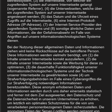
Betriebssystem, (3) die Internetseite, von welcher ein
gerne bei mir.
zugreifendes System auf unsere Internetseite gelangt
(sogenannte Referrer), (4) die Unterwebseiten, welche über
ein zugreifendes System auf unserer Internetseite
Auch interessant:
angesteuert werden, (5) das Datum und die Uhrzeit eines
Zugriffs auf die Internetseite, (6) eine Internet-Protokoll-
Adresse (IP-Adresse), (7) der Internet-Service-Provider des
zugreifenden Systems und (8) sonstige ähnliche Daten und
Informationen, die der Gefahrenabwehr im Falle von
Angriffen auf unsere informationstechnologischen Systeme
dienen.
Bei der Nutzung dieser allgemeinen Daten und Informationen
ziehen wird keine Rückschlüsse auf die betroffene Person.
Diese Informationen werden vielmehr benötigt, um (1) die
Inhalte unserer Internetseite korrekt auszuliefern, (2) die
Inhalte unserer Internetseite sowie die Werbung für diese zu
optimieren, (3) die dauerhafte Funktionsfähigkeit unserer
informationstechnologischen Systeme und der Technik
unserer Internetseite zu gewährleisten sowie (4) um
Strafverfolgungsbehörden im Falle eines Cyberangriffes die
zur Strafverfolgung notwendigen Informationen
Welche Augenfarbe bekommt mein Baby?
bereitzustellen. Diese anonym erhobenen Daten und
Informationen werden durch uns daher einerseits statistisch
und ferner mit dem Ziel ausgewertet, den Datenschutz und
die Datensicherheit in unserem Unternehmen zu erhöhen,
um letztlich ein optimales Schutzniveau für die von uns
verarbeiteten personenbezogenen Daten sicherzustellen. Die
anonymen Daten der Server-Logfiles werden getrennt von