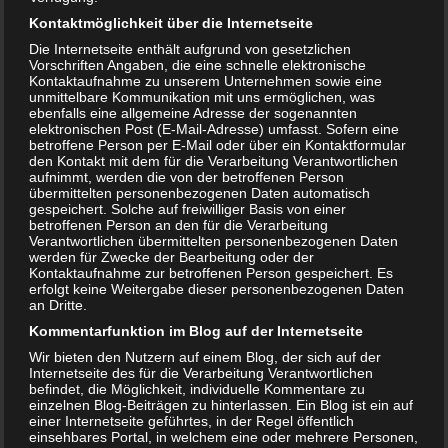
Kontaktmöglichkeit über die Internetseite
Die Internetseite enthält aufgrund von gesetzlichen
Vorschriften Angaben, die eine schnelle elektronische
Kontaktaufnahme zu unserem Unternehmen sowie eine
unmittelbare Kommunikation mit uns ermöglichen, was
Wie lange bekommen Eltern Kindergeld?
ebenfalls eine allgemeine Adresse der sogenannten
elektronischen Post (E-Mail-Adresse) umfasst. Sofern eine
betroffene Person per E-Mail oder über ein Kontaktformular
den Kontakt mit dem für die Verarbeitung Verantwortlichen
aufnimmt, werden die von der betroffenen Person
übermittelten personenbezogenen Daten automatisch
gespeichert. Solche auf freiwilliger Basis von einer
betroffenen Person an den für die Verarbeitung
Verantwortlichen übermittelten personenbezogenen Daten
werden für Zwecke der Bearbeitung oder der
Kontaktaufnahme zur betroffenen Person gespeichert. Es
erfolgt keine Weitergabe dieser personenbezogenen Daten
an Dritte.
Kommentarfunktion im Blog auf der Internetseite
Wir bieten den Nutzern auf einem Blog, der sich auf der
Internetseite des für die Verarbeitung Verantwortlichen
Der erste Zahn
befindet, die Möglichkeit, individuelle Kommentare zu
einzelnen Blog-Beiträgen zu hinterlassen. Ein Blog ist ein auf
einer Internetseite geführtes, in der Regel öffentlich
einsehbares Portal, in welchem eine oder mehrere Personen,