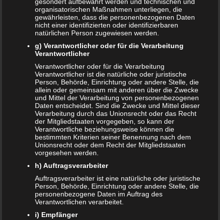
gesondert aufbewahrt werden und technischen und
Junge mit einem rosa Strampler auf den ersten Blick für
organisatorischen Maßnahmen unterliegen, die
ein Mädchen gehalten. Das möchten Sie sicherlich
gewährleisten, dass die personenbezogenen Daten
nicht einer identifizierten oder identifizierbaren
vermeiden. Deshalb können Sie bis zum ersten Kauf von
natürlichen Person zugewiesen werden.
Kleidung bis nach der Bestimmung des Geschlechtes ruhig
g) Verantwortlicher oder für die Verarbeitung
warten. Können Sie es ganz und gar nicht abwarten, dann
Verantwortlicher
empfiehlt sich der Kauf von Unisex-Kleidung in neutralen
Verantwortlicher oder für die Verarbeitung
Farben beziehungsweise in klassischem Weiß.
Verantwortlicher ist die natürliche oder juristische
Person, Behörde, Einrichtung oder andere Stelle, die
Welche Größe sollte man kaufen?
allein oder gemeinsam mit anderen über die Zwecke
und Mittel der Verarbeitung von personenbezogenen
Daten entscheidet. Sind die Zwecke und Mittel dieser
Bereits während das Kind noch in der Mutter ist, kann
Verarbeitung durch das Unionsrecht oder das Recht
der Mitgliedstaaten vorgegeben, so kann der
man die ungefähre Größe und das Gewicht des Kindes
Verantwortliche beziehungsweise können die
feststellen beziehungsweise errechnen. Daraus lässt sich
bestimmten Kriterien seiner Benennung nach dem
Unionsrecht oder dem Recht der Mitgliedstaaten
die spätere Größe in etwa ableiten. Diese Tatsache können
vorgesehen werden.
Sie für sich nutzen und beim Kauf der Babysachen
h) Auftragsverarbeiter
während der Schwangerschaft die entsprechenden
Auftragsverarbeiter ist eine natürliche oder juristische
Größen kaufen. Generell kann man aber sagen, dass
Person, Behörde, Einrichtung oder andere Stelle, die
Neugeborenen die
Kleidungsgrößen 50 bis 56
fast immer
personenbezogene Daten im Auftrag des
Verantwortlichen verarbeitet.
passen.
i) Empfänger