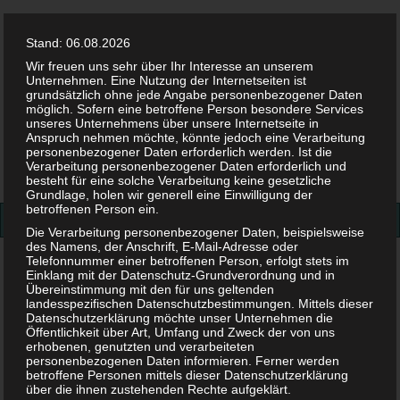
Stand: 06.08.2026
Wir freuen uns sehr über Ihr Interesse an unserem
Unternehmen. Eine Nutzung der Internetseiten ist
grundsätzlich ohne jede Angabe personenbezogener Daten
möglich. Sofern eine betroffene Person besondere Services
Facebook
Twitter
Instag
Pint
unseres Unternehmens über unsere Internetseite in
Anspruch nehmen möchte, könnte jedoch eine Verarbeitung
personenbezogener Daten erforderlich werden. Ist die
Suchen
Verarbeitung personenbezogener Daten erforderlich und
besteht für eine solche Verarbeitung keine gesetzliche
nach:
Grundlage, holen wir generell eine Einwilligung der
betroffenen Person ein.
Die Verarbeitung personenbezogener Daten, beispielsweise
des Namens, der Anschrift, E-Mail-Adresse oder
Telefonnummer einer betroffenen Person, erfolgt stets im
Baby&Kind
>
Baby
>
Ab wann Babysachen kaufen?
Einklang mit der Datenschutz-Grundverordnung und in
Übereinstimmung mit den für uns geltenden
Ab wann Babysachen kaufen?
landesspezifischen Datenschutzbestimmungen. Mittels dieser
Datenschutzerklärung möchte unser Unternehmen die
Öffentlichkeit über Art, Umfang und Zweck der von uns
erhobenen, genutzten und verarbeiteten
4. FEBRUAR 2019
personenbezogenen Daten informieren. Ferner werden
betroffene Personen mittels dieser Datenschutzerklärung
über die ihnen zustehenden Rechte aufgeklärt.