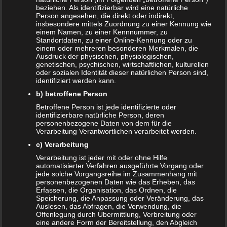
beziehen. Als identifizierbar wird eine natürliche
Person angesehen, die direkt oder indirekt,
Gelassenheit ist Trumpf
insbesondere mittels Zuordnung zu einer Kennung wie
einem Namen, zu einer Kennnummer, zu
Standortdaten, zu einer Online-Kennung oder zu
Wie bei allen Dingen im Leben, sollten Sie sich nicht zu
einem oder mehreren besonderen Merkmalen, die
viel Stress machen. Beim Kauf der Babysachen sollten Sie
Ausdruck der physischen, physiologischen,
genetischen, psychischen, wirtschaftlichen, kulturellen
Gelassenheit walten lassen und sich keinen engen
oder sozialen Identität dieser natürlichen Person sind,
Terminplan auflegen. Stress wird die Freude an der
identifiziert werden kann.
Schwangerschaft und an dem kleinen Geschenk im Bauch
b) betroffene Person
der Mutter nur dämpfen. Schließlich haben Sie viele
Betroffene Person ist jede identifizierte oder
Monate in der Schwangerschaft Zeit. Außerdem werden
identifizierbare natürliche Person, deren
personenbezogene Daten von dem für die
ganz sicher Verwandte, Bekannte und Freunde immer mal
Verarbeitung Verantwortlichen verarbeitet werden.
wieder ein Kleidungsstück oder anderes Babyzubehör als
c) Verarbeitung
Geschenk reinreichen.
Verarbeitung ist jeder mit oder ohne Hilfe
Ab wann Babysachen kaufen?
automatisierter Verfahren ausgeführte Vorgang oder
jede solche Vorgangsreihe im Zusammenhang mit
personenbezogenen Daten wie das Erheben, das
Erfassen, die Organisation, das Ordnen, die
Wie bereits erwähnt, sollten Sie den Kauf der Babysachen
Speicherung, die Anpassung oder Veränderung, das
langsam angehen. Viele Mütter empfehlen, mit dem Kauf
Auslesen, das Abfragen, die Verwendung, die
der Babysachen anzufangen, wenn man dazu Lust hat. Das
Offenlegung durch Übermittlung, Verbreitung oder
eine andere Form der Bereitstellung, den Abgleich
Bestellen oder Kaufen von Babyzubehör über die gesamte