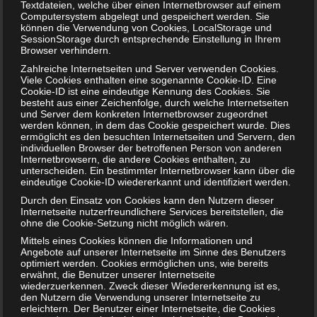
Textdateien, welche über einen Internetbrowser auf einem
Computersystem abgelegt und gespeichert werden. Sie
können die Verwendung von Cookies, LocalStorage und
Vergessen Sie nicht, dass Sie mit dem Baby später auch
SessionStorage durch entsprechende Einstellung in Ihrem
mobil sein möchten. Spätestens wenn Sie vom
Browser verhindern.
Krankenhaus mit dem Baby abgeholt werden, brauchen Sie
Zahlreiche Internetseiten und Server verwenden Cookies.
eine Babyschale. Auch ein Kinderwagen für Spaziergänge
Viele Cookies enthalten eine sogenannte Cookie-ID. Eine
Cookie-ID ist eine eindeutige Kennung des Cookies. Sie
und Ausflüge sollte noch vor der Geburt bereitstehen. Am
besteht aus einer Zeichenfolge, durch welche Internetseiten
besten ist es, wenn auch diese Babysachen
ab der 30.
und Server dem konkreten Internetbrowser zugeordnet
werden können, in dem das Cookie gespeichert wurde. Dies
Schwangerschaftswoche
bereitstehen.
ermöglicht es den besuchten Internetseiten und Servern, den
individuellen Browser der betroffenen Person von anderen
Bis wann sollte alles fertig sein?
Internetbrowsern, die andere Cookies enthalten, zu
unterscheiden. Ein bestimmter Internetbrowser kann über die
eindeutige Cookie-ID wiedererkannt und identifiziert werden.
Wie Eingangs erwähnt, gibt es keinen vorgeschriebenen
Durch den Einsatz von Cookies kann den Nutzern dieser
Fahrplan. Aber es empfiehlt sich, dass man
bis zur 33.
Internetseite nutzerfreundlichere Services bereitstellen, die
Schwangerschaftswoche
alle Einkäufe und die
ohne die Cookie-Setzung nicht möglich wären.
Einrichtung erledigt haben sollte. Dann haben Sie ab
Mittels eines Cookies können die Informationen und
diesem Zeitpunkt keinen Stress mehr und können sich voll
Angebote auf unserer Internetseite im Sinne des Benutzers
optimiert werden. Cookies ermöglichen uns, wie bereits
und ganz auf die bevorstehende Geburt konzentrieren.
erwähnt, die Benutzer unserer Internetseite
wiederzuerkennen. Zweck dieser Wiedererkennung ist es,
Fazit
den Nutzern die Verwendung unserer Internetseite zu
erleichtern. Der Benutzer einer Internetseite, die Cookies