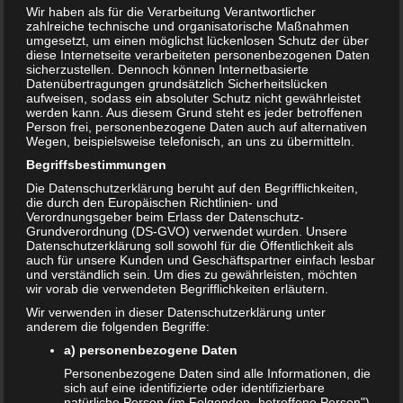
Wir haben als für die Verarbeitung Verantwortlicher
zahlreiche technische und organisatorische Maßnahmen
umgesetzt, um einen möglichst lückenlosen Schutz der über
diese Internetseite verarbeiteten personenbezogenen Daten
sicherzustellen. Dennoch können Internetbasierte
Datenübertragungen grundsätzlich Sicherheitslücken
aufweisen, sodass ein absoluter Schutz nicht gewährleistet
werden kann. Aus diesem Grund steht es jeder betroffenen
Person frei, personenbezogene Daten auch auf alternativen
Wegen, beispielsweise telefonisch, an uns zu übermitteln.
Begriffsbestimmungen
Die Datenschutzerklärung beruht auf den Begrifflichkeiten,
die durch den Europäischen Richtlinien- und
Verordnungsgeber beim Erlass der Datenschutz-
Grundverordnung (DS-GVO) verwendet wurden. Unsere
Datenschutzerklärung soll sowohl für die Öffentlichkeit als
auch für unsere Kunden und Geschäftspartner einfach lesbar
und verständlich sein. Um dies zu gewährleisten, möchten
wir vorab die verwendeten Begrifflichkeiten erläutern.
Wir verwenden in dieser Datenschutzerklärung unter
Endlich schwanger! Die Schwangerschaft verläuft gut, und
anderem die folgenden Begriffe:
das kleine Wesen entwickelt sich prächtig. Der Tag der
a) personenbezogene Daten
Geburt rückt aber immer näher, und viele Eltern fragen
Personenbezogene Daten sind alle Informationen, die
sich, ab wann man Babysachen kaufen sollte. Eine Antwort
sich auf eine identifizierte oder identifizierbare
natürliche Person (im Folgenden „betroffene Person")
auf diese Frage gibt in den folgenden Absätzen.