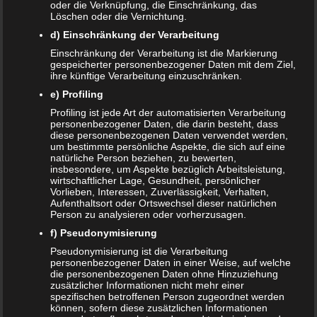
oder die Verknüpfung, die Einschränkung, das
Schwangerschaft verteilt kann empfehlenswert sein. Das
Löschen oder die Vernichtung.
hat den Vorteil, dass Sie Rabattaktionen und Schnäppchen-
d) Einschränkung der Verarbeitung
Angebote von den einschlägigen Online-Shops gezielt
Einschränkung der Verarbeitung ist die Markierung
ausnutzen können. Werdende Eltern können dann ganz
gespeicherter personenbezogener Daten mit dem Ziel,
ihre künftige Verarbeitung einzuschränken.
entspannt von Zuhause aus shoppen, und sparen dabei
e) Profiling
auch noch den einen oder anderen Euro. Es gibt also
keinen ‚Tag X‘, an dem Sie wie von der Tarantel gestochen
Profiling ist jede Art der automatisierten Verarbeitung
personenbezogener Daten, die darin besteht, dass
losrennen müssen, und alle Babysachen in einem Rutsch
diese personenbezogenen Daten verwendet werden,
einkaufen.
um bestimmte persönliche Aspekte, die sich auf eine
natürliche Person beziehen, zu bewerten,
Geschlecht des Babys steht ab
insbesondere, um Aspekte bezüglich Arbeitsleistung,
wirtschaftlicher Lage, Gesundheit, persönlicher
der 15. SSW fest
Vorlieben, Interessen, Zuverlässigkeit, Verhalten,
Aufenthaltsort oder Ortswechsel dieser natürlichen
Person zu analysieren oder vorherzusagen.
Das Geschlecht eines Babys steht
ab der 15.
f) Pseudonymisierung
Schwangerschaftswoche
fest. Gehören Sie zu den Eltern,
Pseudonymisierung ist die Verarbeitung
die das Geschlecht bereits vor der Geburt wissen möchten,
personenbezogener Daten in einer Weise, auf welche
dann kann dies den Kauf der Babysachen vereinfachen.
die personenbezogenen Daten ohne Hinzuziehung
zusätzlicher Informationen nicht mehr einer
Immerhin sind viele Babysachen, zumindest was die Farbe
spezifischen betroffenen Person zugeordnet werden
angeht, geschlechtsspezifisch. Schließlich wird ein kleiner
können, sofern diese zusätzlichen Informationen