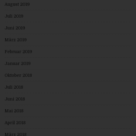
GVO Widerspruch gegen die Verarbeitung ein.
August 2019
Die personenbezogenen Daten wurden
unrechtmäßig verarbeitet.
Die Löschung der personenbezogenen Daten ist
Juli 2019
zur Erfüllung einer rechtlichen Verpflichtung nach
dem Unionsrecht oder dem Recht der
Juni 2019
Mitgliedstaaten erforderlich, dem der
Verantwortliche unterliegt.
Die personenbezogenen Daten wurden in Bezug
März 2019
auf angebotene Dienste der
Informationsgesellschaft gemäß Art. 8 Abs. 1 DS-
Februar 2019
GVO erhoben.
Sofern einer der oben genannten Gründe zutrifft und
Januar 2019
eine betroffene Person die Löschung von
personenbezogenen Daten, die gespeichert sind,
veranlassen möchte, kann sie sich hierzu jederzeit an
Oktober 2018
einen Mitarbeiter des für die Verarbeitung
Verantwortlichen wenden. Der Mitarbeiter wird
Juli 2018
veranlassen, dass dem Löschverlangen unverzüglich
nachgekommen wird.
Juni 2018
Wurden die personenbezogenen Daten öffentlich
gemacht und ist unser Unternehmen als
Verantwortlicher gemäß Art. 17 Abs. 1 DS-GVO zur
Mai 2018
Löschung der personenbezogenen Daten verpflichtet,
so trifft uns unter Berücksichtigung der verfügbaren
April 2018
Technologie und der Implementierungskosten
angemessene Maßnahmen, auch technischer Art, um
März 2018
andere für die Datenverarbeitung Verantwortliche,