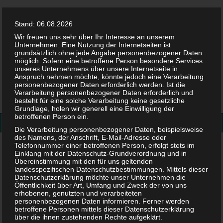
Stand: 06.08.2026
Wir freuen uns sehr über Ihr Interesse an unserem
Unternehmen. Eine Nutzung der Internetseiten ist
grundsätzlich ohne jede Angabe personenbezogener Daten
möglich. Sofern eine betroffene Person besondere Services
Facebook
Twitter
Instag
Pint
unseres Unternehmens über unsere Internetseite in
Anspruch nehmen möchte, könnte jedoch eine Verarbeitung
personenbezogener Daten erforderlich werden. Ist die
Suchen
Verarbeitung personenbezogener Daten erforderlich und
besteht für eine solche Verarbeitung keine gesetzliche
nach:
Grundlage, holen wir generell eine Einwilligung der
betroffenen Person ein.
Die Verarbeitung personenbezogener Daten, beispielsweise
des Namens, der Anschrift, E-Mail-Adresse oder
Telefonnummer einer betroffenen Person, erfolgt stets im
Eltern
>
Familienplanung
>
Trennungsbuch für Kinder –
Einklang mit der Datenschutz-Grundverordnung und in
wie sagt man es am besten?
Übereinstimmung mit den für uns geltenden
landesspezifischen Datenschutzbestimmungen. Mittels dieser
Datenschutzerklärung möchte unser Unternehmen die
Trennungsbuch für Kinder –
Öffentlichkeit über Art, Umfang und Zweck der von uns
erhobenen, genutzten und verarbeiteten
personenbezogenen Daten informieren. Ferner werden
wie sagt man es am besten?
betroffene Personen mittels dieser Datenschutzerklärung
über die ihnen zustehenden Rechte aufgeklärt.