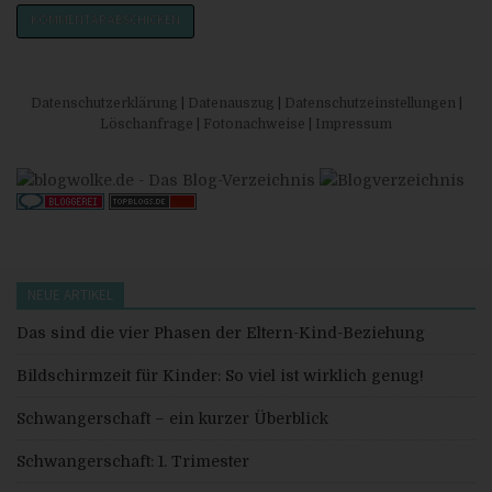
Allgemeine Cookies
Die nachfolgenden Cookies zählen zu den technisch
notwendigen Cookies.
Datenschutzerklärung
|
Datenauszug
|
Datenschutzeinstellungen
|
Cookies von WordPress
Löschanfrage
|
Fotonachweise
|
Impressum
NEUE ARTIKEL
Das sind die vier Phasen der Eltern-Kind-Beziehung
Bildschirmzeit für Kinder: So viel ist wirklich genug!
Schwangerschaft – ein kurzer Überblick
Schwangerschaft: 1. Trimester