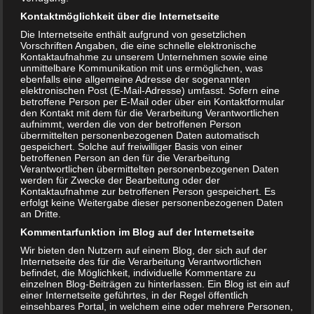
werden wie sein Vater, sorgen etwas für Verwunderung.
Kontaktmöglichkeit über die Internetseite
Auch das der Hunde-Papa die Mama und Kind anknurrt
Die Internetseite enthält aufgrund von gesetzlichen
und nach ihnen schnappt, scheint auf den ersten Blick
Vorschriften Angaben, die eine schnelle elektronische
nicht kindgerecht und ist eher verwirrend. Ist man mit
Kontaktaufnahme zu unserem Unternehmen sowie eine
unmittelbare Kommunikation mit uns ermöglichen, was
diesen Mankos einverstanden, dann kann man diesem
ebenfalls eine allgemeine Adresse der sogenannten
Buch eine Chance geben. Vielleicht sollten Eltern das Buch
elektronischen Post (E-Mail-Adresse) umfasst. Sofern eine
betroffene Person per E-Mail oder über ein Kontaktformular
vorab lesen und dann entscheiden, ob das eigene Kind mit
den Kontakt mit dem für die Verarbeitung Verantwortlichen
dem Inhalt zurechtkommt. Grundsätzlich sollte dieses
aufnimmt, werden die von der betroffenen Person
Trennungsbuch für Kinder ab 3 oder 4 Jahre genutzt
übermittelten personenbezogenen Daten automatisch
gespeichert. Solche auf freiwilliger Basis von einer
werden. Für ältere Kinder ab 8 bis 10 Jahre, ist dieses Buch
betroffenen Person an den für die Verarbeitung
nicht mehr altersgerecht.
Verantwortlichen übermittelten personenbezogenen Daten
werden für Zwecke der Bearbeitung oder der
Kontaktaufnahme zur betroffenen Person gespeichert. Es
Jetzt kaufen
erfolgt keine Weitergabe dieser personenbezogenen Daten
an Dritte.
Kommentarfunktion im Blog auf der Internetseite
Wir bieten den Nutzern auf einem Blog, der sich auf der
Internetseite des für die Verarbeitung Verantwortlichen
Wir bleiben eure Eltern! von Julia
befindet, die Möglichkeit, individuelle Kommentare zu
einzelnen Blog-Beiträgen zu hinterlassen. Ein Blog ist ein auf
Volmert
einer Internetseite geführtes, in der Regel öffentlich
einsehbares Portal, in welchem eine oder mehrere Personen,