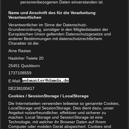
personenbezogenen Daten einverstanden ist.
Name und Anschrift des für die Verarbeitung
Verantwortlichen
Die Geschichte handelt vom kleinen Orange. Das kleine
Orange lebt mit seinen Eltern, Mama Rot und Papa Gelb,
Verantwortlicher im Sinne der Datenschutz-
Grundverordnung, sonstiger in den Mitgliedstaaten der
ganz zufrieden zusammen. Bis ihm eines Tages mitgeteilt
Europäischen Union geltenden Datenschutzgesetze und
wird, dass Papa bald ausziehen und in einer eigenen
anderer Bestimmungen mit datenschutzrechtlichem
Charakter ist die:
Wohnung leben wird. Nach dem Auszug wird Orange sehr
traurig und er vermisst Papa so sehr, dass er sich rot
Arne Rastas
verfärbt. Mama Rot nimmt sich der Sache an und redet mit
Hasloher Twiete 20
Orange. Am ersten Besuchswochende ist Orange bei Papa
25451 Quickborn
Gelb, doch auch dort wird er traurig. Er vermisst Mama
1737108559
Rot. Was tun?
E-Mail:
Dieses Buch ist für Kinder von 3 bis 9 Jahren geeignet
DE238100417
und kostet 14,90 Euro als gebundenes Buch und 10,90 Euro
Cookies / SessionStorage / LocalStorage
als Taschenbuch.
Die Internetseiten verwenden teilweise so genannte Cookies,
LocalStorage und SessionStorage. Dies dient dazu, unser
Ist dieses Buch als Trennungsbuch für Kinder
Angebot nutzerfreundlicher, effektiver und sicherer zu
geeignet?
machen. Local Storage und SessionStorage ist eine
Technologie, mit welcher ihr Browser Daten auf Ihrem
Die Aufmachung ist sehr niedlich. Die Thematik der
Computer oder mobilen Gerät abspeichert. Cookies sind