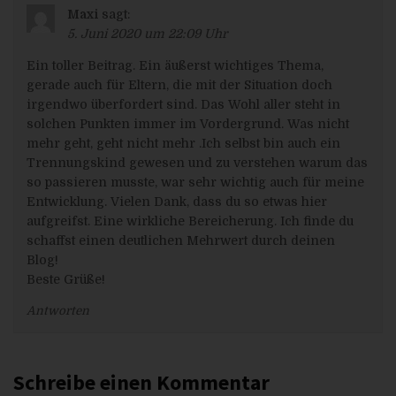
Interesse anzunehmen sein könnte, wenn die betroffene
Maxi
sagt:
Person ein Kunde des Verantwortlichen ist (Erwägungsgrund
47 Satz 2 DS-GVO).
5. Juni 2020 um 22:09 Uhr
Berechtigte Interessen an der Verarbeitung, die von dem
Ein toller Beitrag. Ein äußerst wichtiges Thema,
Verantwortlichen oder einem Dritten verfolgt werden
gerade auch für Eltern, die mit der Situation doch
Basiert die Verarbeitung personenbezogener Daten auf
Artikel 6 Ilit. f DS-GVO ist unser berechtigtes Interesse die
irgendwo überfordert sind. Das Wohl aller steht in
Durchführung unserer Geschäftstätigkeit zugunsten des
solchen Punkten immer im Vordergrund. Was nicht
Wohlergehens all unserer Mitarbeiter und unserer
mehr geht, geht nicht mehr .Ich selbst bin auch ein
Anteilseigner.
Trennungskind gewesen und zu verstehen warum das
Dauer, für die die personenbezogenen Daten
so passieren musste, war sehr wichtig auch für meine
gespeichert werden
Entwicklung. Vielen Dank, dass du so etwas hier
Das Kriterium für die Dauer der Speicherung von
personenbezogenen Daten ist die jeweilige gesetzliche
aufgreifst. Eine wirkliche Bereicherung. Ich finde du
Aufbewahrungsfrist. Nach Ablauf der Frist werden die
schaffst einen deutlichen Mehrwert durch deinen
entsprechenden Daten routinemäßig gelöscht, sofern sie
Blog!
nicht mehr zur Vertragserfüllung oder Vertragsanbahnung
erforderlich sind.
Beste Grüße!
Gesetzliche oder vertragliche Vorschriften zur
Antworten
Bereitstellung der personenbezogenen Daten;
Erforderlichkeit für den Vertragsabschluss;
Verpflichtung der betroffenen Person, die
personenbezogenen Daten bereitzustellen; mögliche
Folgen der Nichtbereitstellung
Schreibe einen Kommentar
Wir klären Sie darüber auf, dass die Bereitstellung