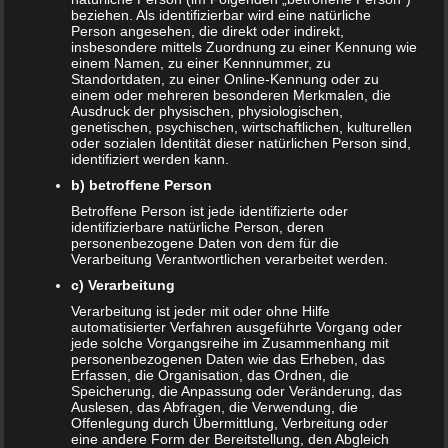
beziehen. Als identifizierbar wird eine natürliche
Die Eltern streiten sich nur noch, beiden macht die
Person angesehen, die direkt oder indirekt,
Beziehung keinen Spaß mehr und irgendwann kommt der
insbesondere mittels Zuordnung zu einer Kennung wie
einem Namen, zu einer Kennnummer, zu
Tag, vor dem sich die ganze Familie gefürchtet hat: der
Standortdaten, zu einer Online-Kennung oder zu
Tag der Trennung. Zunächst gibt es nur ein Gespräch
einem oder mehreren besonderen Merkmalen, die
Ausdruck der physischen, physiologischen,
zwischen den Eltern. Nur wann ist es an der Zeit, es den
genetischen, psychischen, wirtschaftlichen, kulturellen
Kindern zu sagen? Und vor allem, wie sollte man es ihnen
oder sozialen Identität dieser natürlichen Person sind,
identifiziert werden kann.
sagen? Eine echte Hilfe kann ein sogenanntes
Trennungsbuch für Kinder sein.
b) betroffene Person
Betroffene Person ist jede identifizierte oder
Wann sollten die Eltern den
identifizierbare natürliche Person, deren
personenbezogene Daten von dem für die
Kindern von der Trennung
Verarbeitung Verantwortlichen verarbeitet werden.
erzählen?
c) Verarbeitung
Verarbeitung ist jeder mit oder ohne Hilfe
Einseitige Entscheidungen vorzeitig mitzuteilen, ist ganz
automatisierter Verfahren ausgeführte Vorgang oder
jede solche Vorgangsreihe im Zusammenhang mit
sicher der falsche Weg. Die Eltern sollten sich einig sein,
personenbezogenen Daten wie das Erheben, das
dass nun ein Schlussstrich unter die Beziehung gezogen
Erfassen, die Organisation, das Ordnen, die
Speicherung, die Anpassung oder Veränderung, das
wird. Wenn sich dann beide Eltern einig sind, dann sollten
Auslesen, das Abfragen, die Verwendung, die
auch die Kinder über die Trennung informiert werden. Es
Offenlegung durch Übermittlung, Verbreitung oder
sollte allerdings darauf geachtet werden, dass die Kinder
eine andere Form der Bereitstellung, den Abgleich