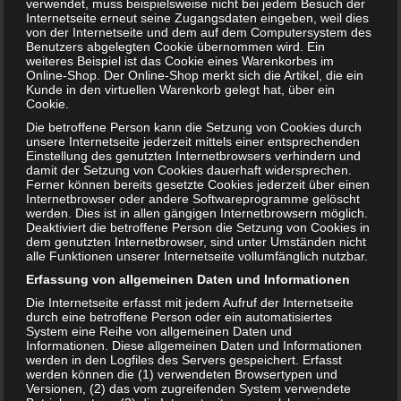
verwendet, muss beispielsweise nicht bei jedem Besuch der
Internetseite erneut seine Zugangsdaten eingeben, weil dies
Wir sind immer für Dich da! von
von der Internetseite und dem auf dem Computersystem des
Harriet Grundmann
Benutzers abgelegten Cookie übernommen wird. Ein
weiteres Beispiel ist das Cookie eines Warenkorbes im
Online-Shop. Der Online-Shop merkt sich die Artikel, die ein
Kunde in den virtuellen Warenkorb gelegt hat, über ein
Cookie.
Die betroffene Person kann die Setzung von Cookies durch
unsere Internetseite jederzeit mittels einer entsprechenden
Einstellung des genutzten Internetbrowsers verhindern und
damit der Setzung von Cookies dauerhaft widersprechen.
Ferner können bereits gesetzte Cookies jederzeit über einen
Internetbrowser oder andere Softwareprogramme gelöscht
werden. Dies ist in allen gängigen Internetbrowsern möglich.
Deaktiviert die betroffene Person die Setzung von Cookies in
dem genutzten Internetbrowser, sind unter Umständen nicht
alle Funktionen unserer Internetseite vollumfänglich nutzbar.
Erfassung von allgemeinen Daten und Informationen
Diese Geschichte handelt von Ole. Zunächst streiten sich
Die Internetseite erfasst mit jedem Aufruf der Internetseite
seine Eltern nur sehr viel. Und irgendwann, nachdem das
durch eine betroffene Person oder ein automatisiertes
System eine Reihe von allgemeinen Daten und
Streiten nicht mehr aufhört, trennen sie sich. Dies löst
Informationen. Diese allgemeinen Daten und Informationen
große Sorgen und Ängste in ihm aus. Für Ole beginnt nun
werden in den Logfiles des Servers gespeichert. Erfasst
eine besonders schwierige Lebensphase. Er lebt bei seiner
werden können die (1) verwendeten Browsertypen und
Versionen, (2) das vom zugreifenden System verwendete
Mutter und er darf seinen Vater jedes zweite Wochenende