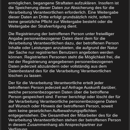
ermöglichen, begangene Straftaten aufzuklären. Insofern ist
durcheinander und seine Gefühle spielen Achterbahn. Mal
die Speicherung dieser Daten zur Absicherung des für die
ist er böse auf seine Mama, dann vermisst er seinen Papa.
Verarbeitung Verantwortlichen erforderlich. Eine Weitergabe
dieser Daten an Dritte erfolgt grundsätzlich nicht, sofern
Denn seine Eltern haben sich getrennt. Trotzdem er hat er
keine gesetzliche Pflicht zur Weitergabe besteht oder die
Mama und Papa lieb. Aber zum Glück gibt es noch Bruno.
Weitergabe der Strafverfolgung dient.
Bruno ist selbst ein Scheidungskind und versteht, was Fips
Die Registrierung der betroffenen Person unter freiwilliger
gerade durchmacht.
Angabe personenbezogener Daten dient dem für die
Verarbeitung Verantwortlichen dazu, der betroffenen Person
Dieses Bilderbuch ist für Kinder ab 4 Jahre geeignet. Das
Inhalte oder Leistungen anzubieten, die aufgrund der Natur
der Sache nur registrierten Benutzern angeboten werden
gebundene Buch kostet 12,99 Euro.
können. Registrierten Personen steht die Möglichkeit frei, die
bei der Registrierung angegebenen personenbezogenen
Hunde für die Trennungsbewältigung?
Daten jederzeit abzuändern oder vollständig aus dem
Datenbestand des für die Verarbeitung Verantwortlichen
Die Idee mit den Hunden ist originell. Insbesondere, da
löschen zu lassen.
Kinder immer Hunde mögen und sich teilweise mit ihnen
Der für die Verarbeitung Verantwortliche erteilt jeder
identifizieren, ist die Geschichte mit dem kleinen
betroffenen Person jederzeit auf Anfrage Auskunft darüber,
welche personenbezogenen Daten über die betroffene
Dackelterrier einfach wunderschön. Leider fällt auf, dass
Person gespeichert sind. Ferner berichtigt oder löscht der für
die Sätze hier und da etwas zu lang geraten sind. Es finden
die Verarbeitung Verantwortliche personenbezogene Daten
sich auch Passagen voll mit Text. Dies kann, insbesondere
auf Wunsch oder Hinweis der betroffenen Person, soweit
dem keine gesetzlichen Aufbewahrungspflichten
für kleinere Kinder, schnell zur Anstrengung werden.
entgegenstehen. Die Gesamtheit der Mitarbeiter des für die
Auch einige Szenen sorgen für Unverständnis. Der
Verarbeitung Verantwortlichen stehen der betroffenen Person
in diesem Zusammenhang als Ansprechpartner zur
Hinweis der Hunde-Mama an Fips, er sollte nicht so
Verfügung.