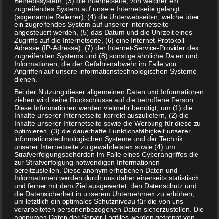
Betriebssystem, (3) die Internetseite, von welcher ein
besuchen. Aber er fängt an, auch die positiven Dinge an
zugreifendes System auf unsere Internetseite gelangt
(sogenannte Referrer), (4) die Unterwebseiten, welche über
der Situation zu sehen und wird sich einer ganz wichtigen
ein zugreifendes System auf unserer Internetseite
Sache bewusst: Seine Eltern werden ihn immer lieben –
angesteuert werden, (5) das Datum und die Uhrzeit eines
Zugriffs auf die Internetseite, (6) eine Internet-Protokoll-
und das wird sich niemals ändern.
Adresse (IP-Adresse), (7) der Internet-Service-Provider des
zugreifenden Systems und (8) sonstige ähnliche Daten und
Dieses Trennungsbuch für Kinder ist für Kinder ab 3 bis 6
Informationen, die der Gefahrenabwehr im Falle von
Jahre geeignet. Das gebundene Buch kostet 15,00 Euro.
Angriffen auf unsere informationstechnologischen Systeme
dienen.
Erfüllt dieses Buch seinen Zweck?
Bei der Nutzung dieser allgemeinen Daten und Informationen
ziehen wird keine Rückschlüsse auf die betroffene Person.
In dieser Geschichte sind abermals die Rollen ganz klar
Diese Informationen werden vielmehr benötigt, um (1) die
verteilt. Der Vater zieht aus und sieht sein Kind nur jedes
Inhalte unserer Internetseite korrekt auszuliefern, (2) die
Inhalte unserer Internetseite sowie die Werbung für diese zu
zweite Wochenende. Die Geschichte muss natürlich auf die
optimieren, (3) die dauerhafte Funktionsfähigkeit unserer
jeweilige Trennungssituation des Kindes passen.
informationstechnologischen Systeme und der Technik
Ansonsten wird eine Identifikation schwierig. Die
unserer Internetseite zu gewährleisten sowie (4) um
Strafverfolgungsbehörden im Falle eines Cyberangriffes die
Geschichte selbst ist sehr anschaulich und kindgerecht
zur Strafverfolgung notwendigen Informationen
geschrieben. Bereits 3-Jährigen dürften die Handlung
bereitzustellen. Diese anonym erhobenen Daten und
Informationen werden durch uns daher einerseits statistisch
verstehen und dieses Trennungsbuch für Kinder zur
und ferner mit dem Ziel ausgewertet, den Datenschutz und
Verarbeitung gut nutzen können. Sofern die
die Datensicherheit in unserem Unternehmen zu erhöhen,
um letztlich ein optimales Schutzniveau für die von uns
Lebenssituation passt, kann dieses Buch ohne Bedenken
verarbeiteten personenbezogenen Daten sicherzustellen. Die
empfohlen werden.
anonymen Daten der Server-Logfiles werden getrennt von