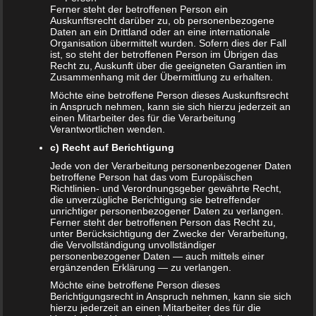
alleine sind. Ein wirklich sehr schönes Buch, dass sich
Ferner steht der betroffenen Person ein
nicht nur für Kinder eignet, bei deren Eltern die Trennung
Auskunftsrecht darüber zu, ob personenbezogene
Daten an ein Drittland oder an eine internationale
schon erfolgt ist, sondern auch für die Vorbereitung auf
Organisation übermittelt wurden. Sofern dies der Fall
eine Trennung genutzt werden kann. Dieses
ist, so steht der betroffenen Person im Übrigen das
Recht zu, Auskunft über die geeigneten Garantien im
Trennungsbuch für Kinder ist ebenfalls sehr
Zusammenhang mit der Übermittlung zu erhalten.
empfehlenswert.
Möchte eine betroffene Person dieses Auskunftsrecht
in Anspruch nehmen, kann sie sich hierzu jederzeit an
Jetzt kaufen
einen Mitarbeiter des für die Verarbeitung
Verantwortlichen wenden.
c) Recht auf Berichtigung
Jede von der Verarbeitung personenbezogener Daten
betroffene Person hat das vom Europäischen
Fazit
Richtlinien- und Verordnungsgeber gewährte Recht,
die unverzügliche Berichtigung sie betreffender
unrichtiger personenbezogener Daten zu verlangen.
Den Kindern eine Trennung beizubringen, und dabei
Ferner steht der betroffenen Person das Recht zu,
unter Berücksichtigung der Zwecke der Verarbeitung,
keine Ängste und Sorgen zu schüren, ist nicht leicht. Wie
die Vervollständigung unvollständiger
man allerdings sieht, können Hilfsmittel, wie ein
personenbezogener Daten — auch mittels einer
ergänzenden Erklärung — zu verlangen.
Trennungsbuch für Kinder, einen großen Anteil daran
haben, die neue Situation leichter zu bewältigen und es den
Möchte eine betroffene Person dieses
Berichtigungsrecht in Anspruch nehmen, kann sie sich
Kindern so leicht wie möglich zu machen. Nichtsdestotrotz
hierzu jederzeit an einen Mitarbeiter des für die