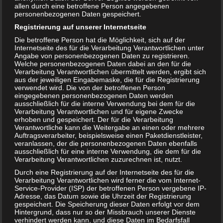
allen durch eine betroffene Person angegebenen
personenbezogenen Daten gespeichert.
Jetzt kaufen
Registrierung auf unserer Internetseite
Die betroffene Person hat die Möglichkeit, sich auf der
Internetseite des für die Verarbeitung Verantwortlichen unter
Angabe von personenbezogenen Daten zu registrieren.
Welche personenbezogenen Daten dabei an den für die
Fips versteht die Welt nicht mehr von
Verarbeitung Verantwortlichen übermittelt werden, ergibt sich
Jeanette Randerath
aus der jeweiligen Eingabemaske, die für die Registrierung
verwendet wird. Die von der betroffenen Person
eingegebenen personenbezogenen Daten werden
ausschließlich für die interne Verwendung bei dem für die
Verarbeitung Verantwortlichen und für eigene Zwecke
erhoben und gespeichert. Der für die Verarbeitung
Verantwortliche kann die Weitergabe an einen oder mehrere
Auftragsverarbeiter, beispielsweise einen Paketdienstleister,
veranlassen, der die personenbezogenen Daten ebenfalls
ausschließlich für eine interne Verwendung, die dem für die
Verarbeitung Verantwortlichen zuzurechnen ist, nutzt.
Durch eine Registrierung auf der Internetseite des für die
Verarbeitung Verantwortlichen wird ferner die vom Internet-
Service-Provider (ISP) der betroffenen Person vergebene IP-
Adresse, das Datum sowie die Uhrzeit der Registrierung
gespeichert. Die Speicherung dieser Daten erfolgt vor dem
Fips ist ein kleiner Dackelterrier und lebt mit seiner Mama
Hintergrund, dass nur so der Missbrauch unserer Dienste
und seinem Papa zusammen. Im Augenblick ist Fips sehr
verhindert werden kann, und diese Daten im Bedarfsfall