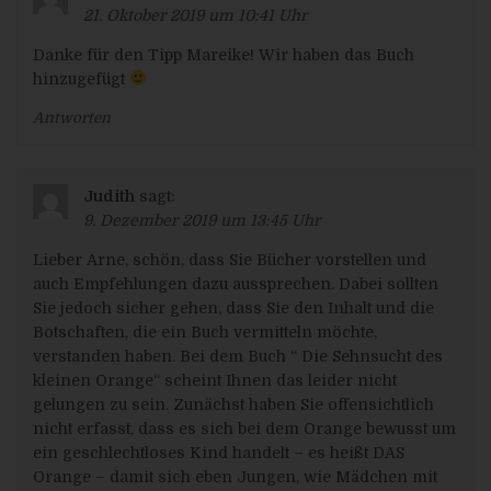
gegenüber rechtliche Wirkung entfaltet oder sie in
21. Oktober 2019 um 10:41 Uhr
ähnlicher Weise erheblich beeinträchtigt, sofern die
Entscheidung (1) nicht für den Abschluss oder die
Erfüllung eines Vertrags zwischen der betroffenen
Danke für den Tipp Mareike! Wir haben das Buch
Person und dem Verantwortlichen erforderlich ist, oder
hinzugefügt
(2) aufgrund von Rechtsvorschriften der Union oder
der Mitgliedstaaten, denen der Verantwortliche
Antworten
unterliegt, zulässig ist und diese Rechtsvorschriften
angemessene Maßnahmen zur Wahrung der Rechte
und Freiheiten sowie der berechtigten Interessen der
betroffenen Person enthalten oder (3) mit
ausdrücklicher Einwilligung der betroffenen Person
Judith
sagt:
erfolgt.
9. Dezember 2019 um 13:45 Uhr
Ist die Entscheidung (1) für den Abschluss oder die
Erfüllung eines Vertrags zwischen der betroffenen
Lieber Arne, schön, dass Sie Bücher vorstellen und
Person und dem Verantwortlichen erforderlich oder (2)
auch Empfehlungen dazu aussprechen. Dabei sollten
erfolgt sie mit ausdrücklicher Einwilligung der
Sie jedoch sicher gehen, dass Sie den Inhalt und die
betroffenen Person, triffen wir die angemessene
Maßnahmen, um die Rechte und Freiheiten sowie die
Botschaften, die ein Buch vermitteln möchte,
berechtigten Interessen der betroffenen Person zu
verstanden haben. Bei dem Buch “ Die Sehnsucht des
wahren, wozu mindestens das Recht auf Erwirkung
des Eingreifens einer Person seitens des
kleinen Orange“ scheint Ihnen das leider nicht
Verantwortlichen, auf Darlegung des eigenen
gelungen zu sein. Zunächst haben Sie offensichtlich
Standpunkts und auf Anfechtung der Entscheidung
nicht erfasst, dass es sich bei dem Orange bewusst um
gehört.
ein geschlechtloses Kind handelt – es heißt DAS
Möchte die betroffene Person Rechte mit Bezug auf
Orange – damit sich eben Jungen, wie Mädchen mit
automatisierte Entscheidungen geltend machen, kann