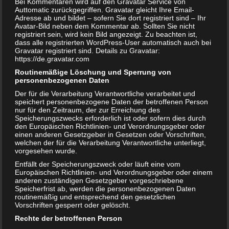
Bei Kommentaren wird auf den Gravatar Service von
Auttomatic zurückgegriffen. Gravatar gleicht Ihre Email-
kostet als gebundene Ausgabe 11,90 Euro.
Adresse ab und bildet – sofern Sie dort registriert sind – Ihr
Wir bleiben eure Eltern! – e
in gutes
Avatar-Bild neben dem Kommentar ab. Sollten Sie nicht
registriert sein, wird kein Bild angezeigt. Zu beachten ist,
Trennungsbuch?
dass alle registrierten WordPress-User automatisch auch bei
Gravatar registriert sind. Details zu Gravatar:
Die Bilder sind ansprechend und kleinkindgerecht
https://de.gravatar.com
illustriert. Das Buch zeigt, dass wenn beide Eltern
Routinemäßige Löschung und Sperrung von
zusammenarbeiten die ganze Familie von dieser positiven
personenbezogenen Daten
Ausgangslage profitieren kann. Dieses Buch kann effektiv
Der für die Verarbeitung Verantwortliche verarbeitet und
helfen, Ängste und Unsicherheiten bei den Kinder zu
speichert personenbezogene Daten der betroffenen Person
nur für den Zeitraum, der zur Erreichung des
bekämpfen und diese anspruchsvolle Lebensphase gut zu
Speicherungszwecks erforderlich ist oder sofern dies durch
meistern. Das Trennungsbuch für Kinder vermittelt, dass
den Europäischen Richtlinien- und Verordnungsgeber oder
einen anderen Gesetzgeber in Gesetzen oder Vorschriften,
die Bindung zwischen Eltern und Kind nicht zerbrechen
welchen der für die Verarbeitung Verantwortliche unterliegt,
kann und immer bestehen bleiben wird. Negativ stößt hier,
vorgesehen wurde.
wie bei anscheinend allen Trennungsbüchern für Kinder,
Entfällt der Speicherungszweck oder läuft eine vom
auf, dass der Vater auszieht und das Kind bei der Mutter
Europäischen Richtlinien- und Verordnungsgeber oder einem
anderen zuständigen Gesetzgeber vorgeschriebene
bleibt. Der Vater hat lediglich ein regelmäßiges
Speicherfrist ab, werden die personenbezogenen Daten
Besuchsrecht. Auch an dieser Stelle erfolgt der Hinweis,
routinemäßig und entsprechend den gesetzlichen
Vorschriften gesperrt oder gelöscht.
dass dies zur jeweiligen Lebenssituation des Kindes
passen sollte. Ansonsten ist dieses Trennungsbuch für
Rechte der betroffenen Person