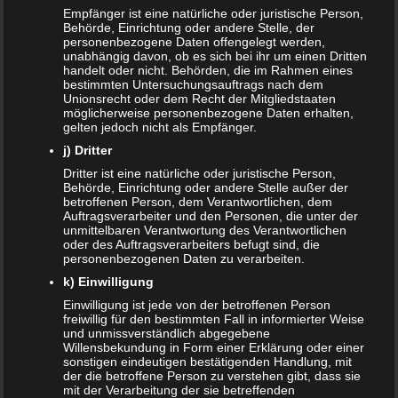
Eine echte Hilfe bei der Verarbeitung und dem Verstehen
Empfänger ist eine natürliche oder juristische Person,
Behörde, Einrichtung oder andere Stelle, der
der Trennung aus Sicht des Kindes kann ein
personenbezogene Daten offengelegt werden,
Trennungsbuch für Kinder sein. Dies gilt insbesondere
unabhängig davon, ob es sich bei ihr um einen Dritten
handelt oder nicht. Behörden, die im Rahmen eines
für Kinder im Kleinkindalter. Aber auch Kinder im
bestimmten Untersuchungsauftrags nach dem
Grundschulalter werden von einem Trennungsbuch für
Unionsrecht oder dem Recht der Mitgliedstaaten
möglicherweise personenbezogene Daten erhalten,
Kinder profitieren. Im Folgenden werden interessante
gelten jedoch nicht als Empfänger.
Trennungsbücher für Kinder vorgestellt und bewertet.
j) Dritter
Dritter ist eine natürliche oder juristische Person,
Behörde, Einrichtung oder andere Stelle außer der
Die Sehnsucht des kleinen Orange von
betroffenen Person, dem Verantwortlichen, dem
Judith Zacharias-Hellwig
Auftragsverarbeiter und den Personen, die unter der
unmittelbaren Verantwortung des Verantwortlichen
oder des Auftragsverarbeiters befugt sind, die
personenbezogenen Daten zu verarbeiten.
k) Einwilligung
Einwilligung ist jede von der betroffenen Person
freiwillig für den bestimmten Fall in informierter Weise
und unmissverständlich abgegebene
Willensbekundung in Form einer Erklärung oder einer
sonstigen eindeutigen bestätigenden Handlung, mit
der die betroffene Person zu verstehen gibt, dass sie
mit der Verarbeitung der sie betreffenden