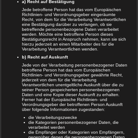
Kinder uneingeschränkt zu empfehlen.
a) Recht auf Bestätigung
Jede betroffene Person hat das vom Europäischen
Jetzt kaufen
Richtlinien- und Verordnungsgeber eingeräumte
Recht, von dem für die Verarbeitung Verantwortlichen
eine Bestätigung darüber zu verlangen, ob sie
betreffende personenbezogene Daten verarbeitet
werden. Möchte eine betroffene Person dieses
Bestätigungsrecht in Anspruch nehmen, kann sie sich
hierzu jederzeit an einen Mitarbeiter des für die
Finnigo und seine Farben
von Linda
Verarbeitung Verantwortlichen wenden.
Sötsch
b) Recht auf Auskunft
Jede von der Verarbeitung personenbezogener Daten
betroffene Person hat das vom Europäischen
Richtlinien- und Verordnungsgeber gewährte Recht,
jederzeit von dem für die Verarbeitung
Verantwortlichen unentgeltliche Auskunft über die zu
seiner Person gespeicherten personenbezogenen
Daten und eine Kopie dieser Auskunft zu erhalten.
Ferner hat der Europäische Richtlinien- und
Verordnungsgeber der betroffenen Person Auskunft
über folgende Informationen zugestanden:
die Verarbeitungszwecke
die Kategorien personenbezogener Daten, die
verarbeitet werden
die Empfänger oder Kategorien von Empfängern,
Dieses Trennungsbuch für Kinder handelt vom kleinen
gegenüber denen die personenbezogenen Daten