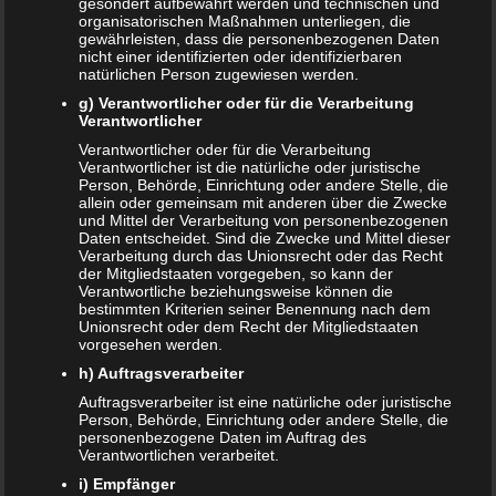
gesondert aufbewahrt werden und technischen und
Zukunft aussieht, und das es keine Angst zu haben braucht.
organisatorischen Maßnahmen unterliegen, die
Denn genau dies löst eine Trennung bei Kindern immer
gewährleisten, dass die personenbezogenen Daten
nicht einer identifizierten oder identifizierbaren
aus: Ängste. Gleichzeitig können sich Schuldgefühle
natürlichen Person zugewiesen werden.
einschleichen. Gerade jüngere Kinder, beispielsweise bei
g) Verantwortlicher oder für die Verarbeitung
Kleinkindern in der ‚magischen Phase‘, werden dann
Verantwortlicher
schnell Bezüge zu Situationen hergestellt, die für
Verantwortlicher oder für die Verarbeitung
Erwachsene keinen Sinn geben. Beispielsweise denkt das
Verantwortlicher ist die natürliche oder juristische
Kind: ‚Weil ich letzte Woche ungezogen war, trennen sich
Person, Behörde, Einrichtung oder andere Stelle, die
allein oder gemeinsam mit anderen über die Zwecke
nun meine Eltern‘. In keinem Fall sollten während des
und Mittel der Verarbeitung von personenbezogenen
Gesprächs Schuldzuweisungen erfolgen. Es sollte ruhig
Daten entscheidet. Sind die Zwecke und Mittel dieser
Verarbeitung durch das Unionsrecht oder das Recht
und liebevoll mit dem Kind geredet werden. Das Kind
der Mitgliedstaaten vorgegeben, so kann der
muss wissen, dass es keine Schuld an der Trennung hat,
Verantwortliche beziehungsweise können die
bestimmten Kriterien seiner Benennung nach dem
und dass es von beiden Elternteilen geliebt wird, egal was
Unionsrecht oder dem Recht der Mitgliedstaaten
passiert. Abhängig vom Alter kann das Kind auch in die
vorgesehen werden.
Überlegungen bezüglich der Zukunft mit einbezogen
h) Auftragsverarbeiter
werden.
Auftragsverarbeiter ist eine natürliche oder juristische
Person, Behörde, Einrichtung oder andere Stelle, die
Trennungsbuch für Kinder kann
personenbezogene Daten im Auftrag des
Verantwortlichen verarbeitet.
eine Hilfe sein
i) Empfänger