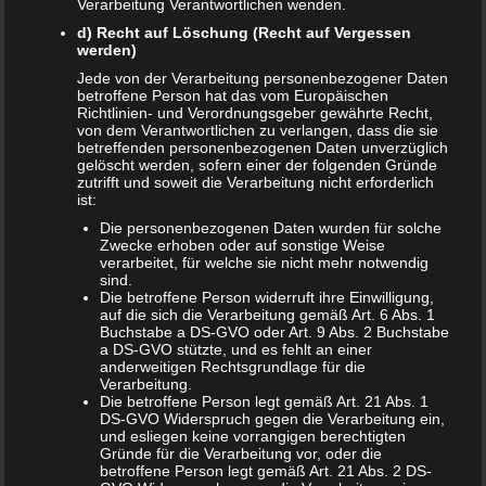
ist es aber immer noch am besten, wenn Eltern ohne Streit
Verarbeitung Verantwortlichen wenden.
auseinander gehen, die Kinder aus allen
d) Recht auf Löschung (Recht auf Vergessen
werden)
Trennungskonflikten heraushalten und stets liebe- und
verständnisvoll mit ihnen umgehen. Dann besteht auch die
Jede von der Verarbeitung personenbezogener Daten
betroffene Person hat das vom Europäischen
Chance, dass aus Scheidungskindern glückliche Kinder
Richtlinien- und Verordnungsgeber gewährte Recht,
werden.
von dem Verantwortlichen zu verlangen, dass die sie
betreffenden personenbezogenen Daten unverzüglich
Bewertung:
gelöscht werden, sofern einer der folgenden Gründe
zutrifft und soweit die Verarbeitung nicht erforderlich
ist:
Die personenbezogenen Daten wurden für solche
T
Zwecke erhoben oder auf sonstige Weise
Share
Post
Save
e
verarbeitet, für welche sie nicht mehr notwendig
i
sind.
l
Die betroffene Person widerruft ihre Einwilligung,
Redakteur:
Arne
e
auf die sich die Verarbeitung gemäß Art. 6 Abs. 1
n
Buchstabe a DS-GVO oder Art. 9 Abs. 2 Buchstabe
Hallo, ich bin Arne und seit Anfang an dabei. Mir
a DS-GVO stützte, und es fehlt an einer
macht es unglaublichen Spaß Artikel zu
anderweitigen Rechtsgrundlage für die
Verarbeitung.
verfassen. Jeden Tag mache ich mich auf die
Die betroffene Person legt gemäß Art. 21 Abs. 1
Suche nach neuen und interessanten Themen.
DS-GVO Widerspruch gegen die Verarbeitung ein,
und esliegen keine vorrangigen berechtigten
Falls ihr Themen-Wünsche habt, meldet euch
Gründe für die Verarbeitung vor, oder die
gerne bei mir.
betroffene Person legt gemäß Art. 21 Abs. 2 DS-