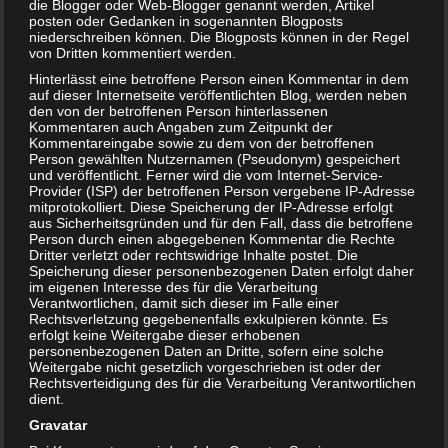
die Blogger oder Web-Blogger genannt werden, Artikel
posten oder Gedanken in sogenannten Blogposts
niederschreiben können. Die Blogposts können in der Regel
von Dritten kommentiert werden.
Hinterlässt eine betroffene Person einen Kommentar in dem
auf dieser Internetseite veröffentlichten Blog, werden neben
den von der betroffenen Person hinterlassenen
Kommentaren auch Angaben zum Zeitpunkt der
Kommentareingabe sowie zu dem von der betroffenen
Person gewählten Nutzernamen (Pseudonym) gespeichert
und veröffentlicht. Ferner wird die vom Internet-Service-
Provider (ISP) der betroffenen Person vergebene IP-Adresse
mitprotokolliert. Diese Speicherung der IP-Adresse erfolgt
aus Sicherheitsgründen und für den Fall, dass die betroffene
Lena und Jonas leben mit Mama und Papa zusammen.
Person durch einen abgegebenen Kommentar die Rechte
Aber plötzlich ändert sich alles. Das ganze Leben wird auf
Dritter verletzt oder rechtswidrige Inhalte postet. Die
Speicherung dieser personenbezogenen Daten erfolgt daher
den Kopf gestellt. Mama und Papa trennen sich! Aber da
im eigenen Interesse des für die Verarbeitung
Mama und Papa an einem Strang ziehen und versuchen,
Verantwortlichen, damit sich dieser im Falle einer
Rechtsverletzung gegebenenfalls exkulpieren könnte. Es
das Leben der Kinder so normal wie möglich zu gestalten,
erfolgt keine Weitergabe dieser erhobenen
scheint die Trennung leichter zu sein, als Lena und Jonas
personenbezogenen Daten an Dritte, sofern eine solche
zu Anfang dachten. Und das, obwohl Papa auszieht und die
Weitergabe nicht gesetzlich vorgeschrieben ist oder der
Rechtsverteidigung des für die Verarbeitung Verantwortlichen
Kinder ihren Vater nur noch jedes zweite Wochenende
dient.
sehen.
Gravatar
Dieses Buch ist für Kinder ab 3 bis 6 Jahre geeignet. Es