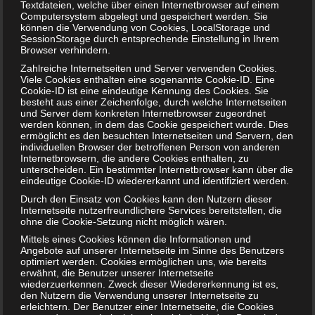
Trennung ist in diesem Trennungsbuch für Kinder sehr
Textdateien, welche über einen Internetbrowser auf einem
Computersystem abgelegt und gespeichert werden. Sie
kindgerecht aufbereitet und eignet sich insbesondere für
können die Verwendung von Cookies, LocalStorage und
Kinder im Kleinkindalter ab 3 Jahre. Da das kleine Orange
SessionStorage durch entsprechende Einstellung in Ihrem
Browser verhindern.
geschlechtslos ist, dürften sich beide Geschlechter mit dem
Zahlreiche Internetseiten und Server verwenden Cookies.
Orange identifizieren. Die Geschichte spendet Trost und
Viele Cookies enthalten eine sogenannte Cookie-ID. Eine
hilft definitiv bei der Verarbeitung einer Trennung.
Cookie-ID ist eine eindeutige Kennung des Cookies. Sie
Allerdings gibt es hier eine störende Sache: Ganz dem
besteht aus einer Zeichenfolge, durch welche Internetseiten
und Server dem konkreten Internetbrowser zugeordnet
Klischee entsprechend zieht der Papa aus, und das Kind
werden können, in dem das Cookie gespeichert wurde. Dies
bleibt mit der Mama im ursprünglichen Zuhause wohnen.
ermöglicht es den besuchten Internetseiten und Servern, den
individuellen Browser der betroffenen Person von anderen
Dies entspricht heutzutage nicht mehr der Realität, gibt es
Internetbrowsern, die andere Cookies enthalten, zu
doch vermehrt alleinerziehende Väter und Eltern, die ein
unterscheiden. Ein bestimmter Internetbrowser kann über die
eindeutige Cookie-ID wiedererkannt und identifiziert werden.
Wechselmodell praktizieren. Da der Fokus aber auf den
Gefühlen des Kindes bezüglich der Trennung liegt, kann
Durch den Einsatz von Cookies kann den Nutzern dieser
Internetseite nutzerfreundlichere Services bereitstellen, die
dieses Trennungsbuch auch bei Familienkonstellationen
ohne die Cookie-Setzung nicht möglich wären.
genutzt werden, die vom Klischee abweichen.
Mittels eines Cookies können die Informationen und
Angebote auf unserer Internetseite im Sinne des Benutzers
Jetzt kaufen
optimiert werden. Cookies ermöglichen uns, wie bereits
erwähnt, die Benutzer unserer Internetseite
wiederzuerkennen. Zweck dieser Wiedererkennung ist es,
den Nutzern die Verwendung unserer Internetseite zu
erleichtern. Der Benutzer einer Internetseite, die Cookies