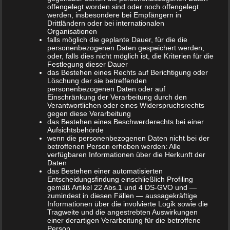
Papagei Finnigo. Mit Hilfe dieser Figur soll den Kindern
offengelegt worden sind oder noch offengelegt
werden, insbesondere bei Empfängern in
das Thema Trennung verständlich näher gebracht werden.
Drittländern oder bei internationalen
Dabei wird sich dem Thema „Farben“ bedient. In dem
Organisationen
falls möglich die geplante Dauer, für die die
kunderbunten Buch steht jede Farbe für ein Gefühl, wie
personenbezogenen Daten gespeichert werden,
zum Beispiel die Farbe Rot für die Liebe und die Farbe Blau
oder, falls dies nicht möglich ist, die Kriterien für die
für Vertrauen. Das Motto: Kinder sind von Grund auf bunt
Festlegung dieser Dauer
das Bestehen eines Rechts auf Berichtigung oder
und sollten es auch bleiben. Dieses Buch wurde sehr
Löschung der sie betreffenden
professionell geschrieben und nähert sich dem Thema
personenbezogenen Daten oder auf
Einschränkung der Verarbeitung durch den
sehr verständlich. Es wird von Psychologen und
Verantwortlichen oder eines Widerspruchsrechts
Beratungsstellen und getrennten Eltern gleichermaßen
gegen diese Verarbeitung
das Bestehen eines Beschwerderechts bei einer
gerne verwendet.
Aufsichtsbehörde
wenn die personenbezogenen Daten nicht bei der
Dieses Buch ist für Kinder ab 3 geeignet. Es kostet als
betroffenen Person erhoben werden: Alle
gebundene Ausgabe 13,90 Euro.
verfügbaren Informationen über die Herkunft der
Daten
Sehr gelungen, auch für Alleinerziehende
das Bestehen einer automatisierten
Entscheidungsfindung einschließlich Profiling
Bunte Farben finden Kinder immer faszinierend und
gemäß Artikel 22 Abs.1 und 4 DS-GVO und —
zumindest in diesen Fällen — aussagekräftige
schön. Dadurch gelingt mit diesem Buch der Einstieg sehr
Informationen über die involvierte Logik sowie die
leicht. Kinder werden sich sehr schnell in der Figur des
Tragweite und die angestrebten Auswirkungen
einer derartigen Verarbeitung für die betroffene
Finnigo wiedererkennen und feststellen, dass sie nicht
Person