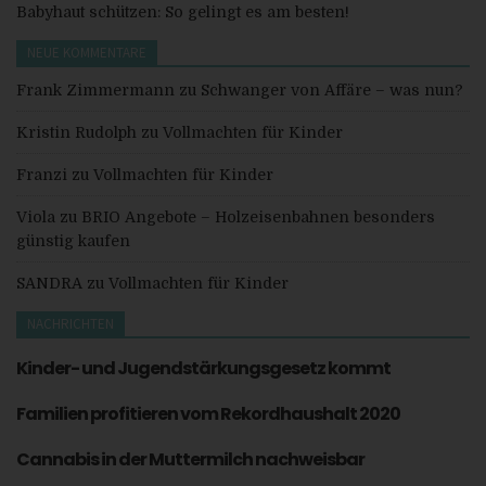
Babyhaut schützen: So gelingt es am besten!
NEUE KOMMENTARE
Frank Zimmermann
zu
Schwanger von Affäre – was nun?
Kristin Rudolph
zu
Vollmachten für Kinder
Franzi
zu
Vollmachten für Kinder
Viola
zu
BRIO Angebote – Holzeisenbahnen besonders
günstig kaufen
SANDRA
zu
Vollmachten für Kinder
NACHRICHTEN
Kinder- und Jugendstärkungsgesetz kommt
Familien profitieren vom Rekordhaushalt 2020
Cannabis in der Muttermilch nachweisbar