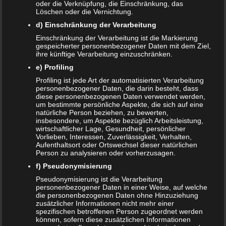
oder die Verknüpfung, die Einschränkung, das
nicht erst zum letztmöglichen Zeitpunkt informiert werden.
Löschen oder die Vernichtung.
Denn das Kind muss die Trennung ebenfalls verarbeiten
d) Einschränkung der Verarbeitung
und sich gedanklich auf die neue Situation einstellen.
Einschränkung der Verarbeitung ist die Markierung
gespeicherter personenbezogener Daten mit dem Ziel,
Wie sollten die Eltern den
ihre künftige Verarbeitung einzuschränken.
Kindern von der Trennung
e) Profiling
erzählen?
Profiling ist jede Art der automatisierten Verarbeitung
personenbezogener Daten, die darin besteht, dass
diese personenbezogenen Daten verwendet werden,
Selbstverständlich ist die Art und Weise, wie dem Kind
um bestimmte persönliche Aspekte, die sich auf eine
natürliche Person beziehen, zu bewerten,
über die Trennung berichtet wird, von dessen Alter
insbesondere, um Aspekte bezüglich Arbeitsleistung,
abhängig. Einem 3-jährigen Kind wird die Trennung
wirtschaftlicher Lage, Gesundheit, persönlicher
anders beigebracht, als einem Kind mit einem Lebensalter
Vorlieben, Interessen, Zuverlässigkeit, Verhalten,
Aufenthaltsort oder Ortswechsel dieser natürlichen
von 12 Jahren. In jedem Fall sollte dem Kind die Trennung
Person zu analysieren oder vorherzusagen.
altersgerecht beigebracht werden. Einem Kleinkind sollte
f) Pseudonymisierung
der Umstand möglichst in einfachen Worten erklärt
Pseudonymisierung ist die Verarbeitung
werden. Im Idealfall sprechen Eltern und Kind zusammen
personenbezogener Daten in einer Weise, auf welche
über die Trennung. Es sollte unbedingt darauf geachtet
die personenbezogenen Daten ohne Hinzuziehung
zusätzlicher Informationen nicht mehr einer
werden, in dem Kind keine Ängste geschürt werden. Das
spezifischen betroffenen Person zugeordnet werden
Kind muss wissen, dass ein fester Plan steht, wie die
können, sofern diese zusätzlichen Informationen