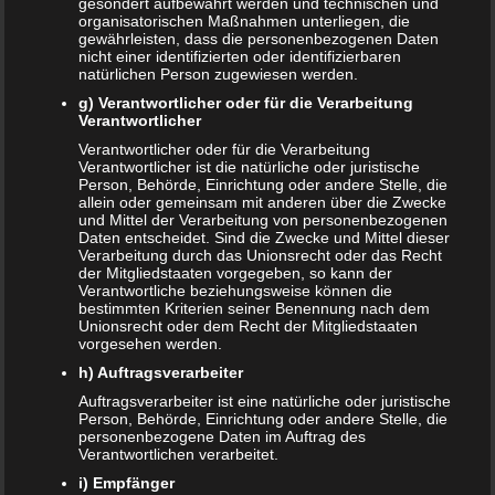
gesondert aufbewahrt werden und technischen und
organisatorischen Maßnahmen unterliegen, die
gewährleisten, dass die personenbezogenen Daten
T
Share
Post
Save
nicht einer identifizierten oder identifizierbaren
e
natürlichen Person zugewiesen werden.
i
l
g) Verantwortlicher oder für die Verarbeitung
Redakteur:
Arne
e
Verantwortlicher
n
Hallo, ich bin Arne und seit Anfang an dabei. Mir
Verantwortlicher oder für die Verarbeitung
Verantwortlicher ist die natürliche oder juristische
macht es unglaublichen Spaß Artikel zu
Person, Behörde, Einrichtung oder andere Stelle, die
verfassen. Jeden Tag mache ich mich auf die
allein oder gemeinsam mit anderen über die Zwecke
und Mittel der Verarbeitung von personenbezogenen
Suche nach neuen und interessanten Themen.
Daten entscheidet. Sind die Zwecke und Mittel dieser
Falls ihr Themen-Wünsche habt, meldet euch
Verarbeitung durch das Unionsrecht oder das Recht
gerne bei mir.
der Mitgliedstaaten vorgegeben, so kann der
Verantwortliche beziehungsweise können die
bestimmten Kriterien seiner Benennung nach dem
Unionsrecht oder dem Recht der Mitgliedstaaten
Auch interessant:
vorgesehen werden.
h) Auftragsverarbeiter
Beitragsnavigation
Auftragsverarbeiter ist eine natürliche oder juristische
← Sushi in der Schwangerschaft – lieber die Finger weg?
Person, Behörde, Einrichtung oder andere Stelle, die
Babyhaut schützen: So gelingt es am besten! →
personenbezogene Daten im Auftrag des
Verantwortlichen verarbeitet.
i) Empfänger