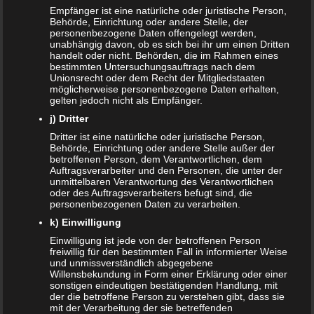
Schreibe einen Kommentar
Empfänger ist eine natürliche oder juristische Person,
Behörde, Einrichtung oder andere Stelle, der
personenbezogene Daten offengelegt werden,
Deine E-Mail-Adresse wird nicht veröffentlicht.
unabhängig davon, ob es sich bei ihr um einen Dritten
handelt oder nicht. Behörden, die im Rahmen eines
Erforderliche Felder sind mit
*
markiert
bestimmten Untersuchungsauftrags nach dem
Unionsrecht oder dem Recht der Mitgliedstaaten
Kommentar
*
möglicherweise personenbezogene Daten erhalten,
gelten jedoch nicht als Empfänger.
j) Dritter
Dritter ist eine natürliche oder juristische Person,
Behörde, Einrichtung oder andere Stelle außer der
betroffenen Person, dem Verantwortlichen, dem
Auftragsverarbeiter und den Personen, die unter der
unmittelbaren Verantwortung des Verantwortlichen
oder des Auftragsverarbeiters befugt sind, die
personenbezogenen Daten zu verarbeiten.
k) Einwilligung
Name
*
Einwilligung ist jede von der betroffenen Person
freiwillig für den bestimmten Fall in informierter Weise
und unmissverständlich abgegebene
E-Mail-Adresse
*
Willensbekundung in Form einer Erklärung oder einer
sonstigen eindeutigen bestätigenden Handlung, mit
Website
der die betroffene Person zu verstehen gibt, dass sie
mit der Verarbeitung der sie betreffenden
*
Ich habe die
Datenschutzerklärung
zur Kenntnis