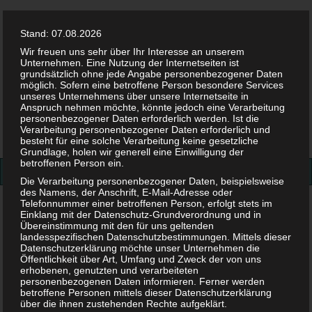
Stand: 07.08.2026
Wir freuen uns sehr über Ihr Interesse an unserem
Unternehmen. Eine Nutzung der Internetseiten ist
grundsätzlich ohne jede Angabe personenbezogener Daten
möglich. Sofern eine betroffene Person besondere Services
Facebook
Twitter
Instag
Pint
unseres Unternehmens über unsere Internetseite in
Anspruch nehmen möchte, könnte jedoch eine Verarbeitung
personenbezogener Daten erforderlich werden. Ist die
Suchen
Verarbeitung personenbezogener Daten erforderlich und
besteht für eine solche Verarbeitung keine gesetzliche
nach:
Grundlage, holen wir generell eine Einwilligung der
betroffenen Person ein.
Die Verarbeitung personenbezogener Daten, beispielsweise
des Namens, der Anschrift, E-Mail-Adresse oder
Telefonnummer einer betroffenen Person, erfolgt stets im
Gesundheit
>
Ernährung
>
Rezepte
>
Pfannkuchen –
Einklang mit der Datenschutz-Grundverordnung und in
einfach und lecker
Übereinstimmung mit den für uns geltenden
landesspezifischen Datenschutzbestimmungen. Mittels dieser
Datenschutzerklärung möchte unser Unternehmen die
Pfannkuchen – einfach und
Öffentlichkeit über Art, Umfang und Zweck der von uns
erhobenen, genutzten und verarbeiteten
personenbezogenen Daten informieren. Ferner werden
lecker
betroffene Personen mittels dieser Datenschutzerklärung
über die ihnen zustehenden Rechte aufgeklärt.