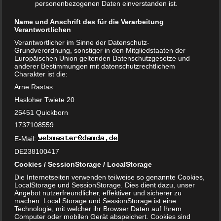
personenbezogenen Daten einverstanden ist.
genommen.
Name und Anschrift des für die Verarbeitung
Verantwortlichen
Verantwortlicher im Sinne der Datenschutz-
Grundverordnung, sonstiger in den Mitgliedstaaten der
Europäischen Union geltenden Datenschutzgesetze und
Datenschutzerklärung
|
Datenauszug
|
Datenschutzeinstellungen
|
anderer Bestimmungen mit datenschutzrechtlichem
Löschanfrage
|
Fotonachweise
|
Impressum
Charakter ist die:
Arne Rastas
Hasloher Twiete 20
25451 Quickborn
1737108559
E-Mail:
NEUE ARTIKEL
DE238100417
Cookies / SessionStorage / LocalStorage
Das sind die vier Phasen der Eltern-Kind-Beziehung
Die Internetseiten verwenden teilweise so genannte Cookies,
LocalStorage und SessionStorage. Dies dient dazu, unser
Bildschirmzeit für Kinder: So viel ist wirklich genug!
Angebot nutzerfreundlicher, effektiver und sicherer zu
machen. Local Storage und SessionStorage ist eine
Schwangerschaft – ein kurzer Überblick
Technologie, mit welcher ihr Browser Daten auf Ihrem
Computer oder mobilen Gerät abspeichert. Cookies sind