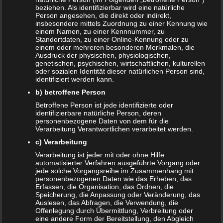
beziehen. Als identifizierbar wird eine natürliche
Einfach –
Person angesehen, die direkt oder indirekt,
insbesondere mittels Zuordnung zu einer Kennung wie
Zutaten
einem Namen, zu einer Kennnummer, zu
Standortdaten, zu einer Online-Kennung oder zu
einem oder mehreren besonderen Merkmalen, die
200 g Mehl
Ausdruck der physischen, physiologischen,
200 ml Milch
genetischen, psychischen, wirtschaftlichen, kulturellen
oder sozialen Identität dieser natürlichen Person sind,
2 Eier
identifiziert werden kann.
1 Prise Zucker
b) betroffene Person
1 Prise Salz
Betroffene Person ist jede identifizierte oder
60 ml Mineralwasser (bei Bedarf)
identifizierbare natürliche Person, deren
Speiseöl oder Kokosfett für die Pfanne
personenbezogene Daten von dem für die
Verarbeitung Verantwortlichen verarbeitet werden.
Tipp:
Mit einer beschichteten Pfanne brauchst du weniger
c) Verarbeitung
Öl und die Pfannkuchen gelingen deutlich besser!
Verarbeitung ist jeder mit oder ohne Hilfe
automatisierter Verfahren ausgeführte Vorgang oder
So wird’s gemacht:
jede solche Vorgangsreihe im Zusammenhang mit
personenbezogenen Daten wie das Erheben, das
Erfassen, die Organisation, das Ordnen, die
Alle Zutaten bis auf das Mineralwasser in eine große
Speicherung, die Anpassung oder Veränderung, das
Schüssel geben.
Auslesen, das Abfragen, die Verwendung, die
Offenlegung durch Übermittlung, Verbreitung oder
Zutaten vermengen bis ein glatter Teig entsteht. Sollte
eine andere Form der Bereitstellung, den Abgleich