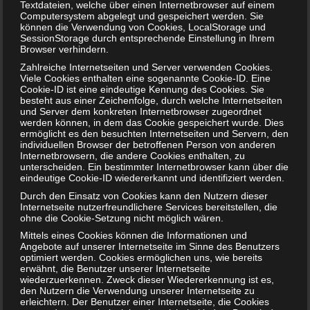
Textdateien, welche über einen Internetbrowser auf einem
Schwangerschaft: 1. Trimester
Computersystem abgelegt und gespeichert werden. Sie
können die Verwendung von Cookies, LocalStorage und
Babyhaut schützen: So gelingt es am besten!
SessionStorage durch entsprechende Einstellung in Ihrem
Browser verhindern.
NEUE KOMMENTARE
Zahlreiche Internetseiten und Server verwenden Cookies.
Viele Cookies enthalten eine sogenannte Cookie-ID. Eine
Frank Zimmermann
zu
Schwanger von Affäre – was nun?
Cookie-ID ist eine eindeutige Kennung des Cookies. Sie
besteht aus einer Zeichenfolge, durch welche Internetseiten
Kristin Rudolph
zu
Vollmachten für Kinder
und Server dem konkreten Internetbrowser zugeordnet
werden können, in dem das Cookie gespeichert wurde. Dies
ermöglicht es den besuchten Internetseiten und Servern, den
Franzi
zu
Vollmachten für Kinder
individuellen Browser der betroffenen Person von anderen
Internetbrowsern, die andere Cookies enthalten, zu
Viola
zu
BRIO Angebote – Holzeisenbahnen besonders
unterscheiden. Ein bestimmter Internetbrowser kann über die
eindeutige Cookie-ID wiedererkannt und identifiziert werden.
günstig kaufen
Durch den Einsatz von Cookies kann den Nutzern dieser
SANDRA
zu
Vollmachten für Kinder
Internetseite nutzerfreundlichere Services bereitstellen, die
ohne die Cookie-Setzung nicht möglich wären.
NACHRICHTEN
Mittels eines Cookies können die Informationen und
Angebote auf unserer Internetseite im Sinne des Benutzers
Kinder- und Jugendstärkungsgesetz kommt
optimiert werden. Cookies ermöglichen uns, wie bereits
erwähnt, die Benutzer unserer Internetseite
wiederzuerkennen. Zweck dieser Wiedererkennung ist es,
Familien profitieren vom Rekordhaushalt 2020
den Nutzern die Verwendung unserer Internetseite zu
erleichtern. Der Benutzer einer Internetseite, die Cookies