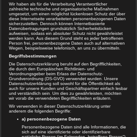
Wir haben als für die Verarbeitung Verantwortlicher
7. MÄRZ 2023
zahlreiche technische und organisatorische Maßnahmen
umgesetzt, um einen möglichst lückenlosen Schutz der über
diese Internetseite verarbeiteten personenbezogenen Daten
sicherzustellen. Dennoch können Internetbasierte
Datenübertragungen grundsätzlich Sicherheitslücken
aufweisen, sodass ein absoluter Schutz nicht gewährleistet
werden kann. Aus diesem Grund steht es jeder betroffenen
Person frei, personenbezogene Daten auch auf alternativen
Wegen, beispielsweise telefonisch, an uns zu übermitteln.
Begriffsbestimmungen
Die Datenschutzerklärung beruht auf den Begrifflichkeiten,
die durch den Europäischen Richtlinien- und
Verordnungsgeber beim Erlass der Datenschutz-
Grundverordnung (DS-GVO) verwendet wurden. Unsere
Datenschutzerklärung soll sowohl für die Öffentlichkeit als
auch für unsere Kunden und Geschäftspartner einfach lesbar
Pfannkuchen mag einfach jeder. Ob groß, ob klein,
und verständlich sein. Um dies zu gewährleisten, möchten
Pfannkuchen in allen Varianten werden immer gerne
wir vorab die verwendeten Begrifflichkeiten erläutern.
genommen. Heute möchten wir euch ein sehr einfaches,
Wir verwenden in dieser Datenschutzerklärung unter
aber richtig leckeres Pfannkuchenrezept vorstellen.
anderem die folgenden Begriffe:
Natürlich könnt ihr die Pfannkuchen wunderbar als Basis
a) personenbezogene Daten
für viele weitere Gerichte verwenden.
Personenbezogene Daten sind alle Informationen, die
sich auf eine identifizierte oder identifizierbare
–
Zubereitungszeit:
10 – 15 Minuten –
Schwierigkeitsgrad:
natürliche Person (im Folgenden „betroffene Person")