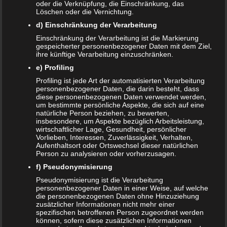
der Teig zu dick- oder dünnflüssig sein, noch etwas
oder die Verknüpfung, die Einschränkung, das
Löschen oder die Vernichtung.
Mehl oder Milch hinzugeben.
d) Einschränkung der Verarbeitung
Für einen möglichst lockeren Teig zusätzlich 60 ml
Mineralwasser (mit viel Kohlensäure) hinzugeben.
Einschränkung der Verarbeitung ist die Markierung
gespeicherter personenbezogener Daten mit dem Ziel,
Nicht zu schnell vermischen, da sich ansonsten die
ihre künftige Verarbeitung einzuschränken.
Kohlensäure verflüchtigt.
e) Profiling
Etwas Speiseöl oder Kokosfett in die Pfanne geben.
Profiling ist jede Art der automatisierten Verarbeitung
Jetzt eine Kelle Teig vorsichtig in die Mitte der
personenbezogener Daten, die darin besteht, dass
vorgewärmten Pfanne geben.
diese personenbezogenen Daten verwendet werden,
um bestimmte persönliche Aspekte, die sich auf eine
Von beiden Seiten wenige Minuten auf mittlerer
natürliche Person beziehen, zu bewerten,
Flamme braun werden lassen. Bei Bedarf einen
insbesondere, um Aspekte bezüglich Arbeitsleistung,
wirtschaftlicher Lage, Gesundheit, persönlicher
Pfannendeckel nutzen, damit die obere Seite nicht zu
Vorlieben, Interessen, Zuverlässigkeit, Verhalten,
flüssig bleibt.
Aufenthaltsort oder Ortswechsel dieser natürlichen
Person zu analysieren oder vorherzusagen.
Danach kannst du deine Kreativität mit dem Pfannkuchen
f) Pseudonymisierung
ausleben. Puderzucker, Nutella und Banane, Marmelade,
Pseudonymisierung ist die Verarbeitung
Honig, Zimt und Zucker oder einfach nur so – erlaubt ist,
personenbezogener Daten in einer Weise, auf welche
was gefällt. Einfach lecker!
die personenbezogenen Daten ohne Hinzuziehung
zusätzlicher Informationen nicht mehr einer
Bewertung:
spezifischen betroffenen Person zugeordnet werden
können, sofern diese zusätzlichen Informationen