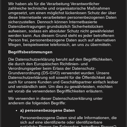
Wir haben als für die Verarbeitung Verantwortlicher
zahlreiche technische und organisatorische Maßnahmen
umgesetzt, um einen möglichst lückenlosen Schutz der über
diese Internetseite verarbeiteten personenbezogenen Daten
sicherzustellen. Dennoch können Internetbasierte
Datenübertragungen grundsätzlich Sicherheitslücken
aufweisen, sodass ein absoluter Schutz nicht gewährleistet
werden kann. Aus diesem Grund steht es jeder betroffenen
Person frei, personenbezogene Daten auch auf alternativen
Wegen, beispielsweise telefonisch, an uns zu übermitteln.
Begriffsbestimmungen
Die Datenschutzerklärung beruht auf den Begrifflichkeiten,
die durch den Europäischen Richtlinien- und
Verordnungsgeber beim Erlass der Datenschutz-
Grundverordnung (DS-GVO) verwendet wurden. Unsere
Datenschutzerklärung soll sowohl für die Öffentlichkeit als
auch für unsere Kunden und Geschäftspartner einfach lesbar
Bewertung:
und verständlich sein. Um dies zu gewährleisten, möchten
wir vorab die verwendeten Begrifflichkeiten erläutern.
Wir verwenden in dieser Datenschutzerklärung unter
anderem die folgenden Begriffe:
T
Share
Post
Save
e
a) personenbezogene Daten
i
Personenbezogene Daten sind alle Informationen, die
l
sich auf eine identifizierte oder identifizierbare
Redakteur:
admin1
e
natürliche Person (im Folgenden „betroffene Person")