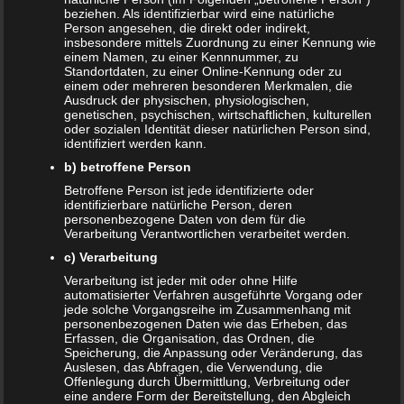
n
beziehen. Als identifizierbar wird eine natürliche
Person angesehen, die direkt oder indirekt,
insbesondere mittels Zuordnung zu einer Kennung wie
einem Namen, zu einer Kennnummer, zu
Auch interessant:
Standortdaten, zu einer Online-Kennung oder zu
einem oder mehreren besonderen Merkmalen, die
Ausdruck der physischen, physiologischen,
genetischen, psychischen, wirtschaftlichen, kulturellen
Beitragsnavigation
← Schiffchen aus Papier bauen
oder sozialen Identität dieser natürlichen Person sind,
identifiziert werden kann.
b) betroffene Person
Schreibe einen Kommentar
Betroffene Person ist jede identifizierte oder
identifizierbare natürliche Person, deren
personenbezogene Daten von dem für die
Deine E-Mail-Adresse wird nicht veröffentlicht.
Verarbeitung Verantwortlichen verarbeitet werden.
Erforderliche Felder sind mit
*
markiert
c) Verarbeitung
Kommentar
*
Verarbeitung ist jeder mit oder ohne Hilfe
automatisierter Verfahren ausgeführte Vorgang oder
jede solche Vorgangsreihe im Zusammenhang mit
personenbezogenen Daten wie das Erheben, das
Erfassen, die Organisation, das Ordnen, die
Speicherung, die Anpassung oder Veränderung, das
Auslesen, das Abfragen, die Verwendung, die
Offenlegung durch Übermittlung, Verbreitung oder
eine andere Form der Bereitstellung, den Abgleich