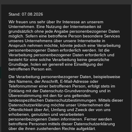
Stand: 07.08.2026
Wir freuen uns sehr über Ihr Interesse an unserem
Unternehmen. Eine Nutzung der Internetseiten ist
grundsätzlich ohne jede Angabe personenbezogener Daten
möglich. Sofern eine betroffene Person besondere Services
Facebook
Twitter
Instag
Pint
unseres Unternehmens über unsere Internetseite in
Anspruch nehmen möchte, könnte jedoch eine Verarbeitung
personenbezogener Daten erforderlich werden. Ist die
Suchen
Verarbeitung personenbezogener Daten erforderlich und
besteht für eine solche Verarbeitung keine gesetzliche
nach:
Grundlage, holen wir generell eine Einwilligung der
betroffenen Person ein.
Die Verarbeitung personenbezogener Daten, beispielsweise
des Namens, der Anschrift, E-Mail-Adresse oder
Telefonnummer einer betroffenen Person, erfolgt stets im
Schiffchen-Anleitung-1
Einklang mit der Datenschutz-Grundverordnung und in
Übereinstimmung mit den für uns geltenden
Schiffchen-Anleitung-1
landesspezifischen Datenschutzbestimmungen. Mittels dieser
Datenschutzerklärung möchte unser Unternehmen die
Öffentlichkeit über Art, Umfang und Zweck der von uns
erhobenen, genutzten und verarbeiteten
24. JULI 2018
personenbezogenen Daten informieren. Ferner werden
betroffene Personen mittels dieser Datenschutzerklärung
über die ihnen zustehenden Rechte aufgeklärt.