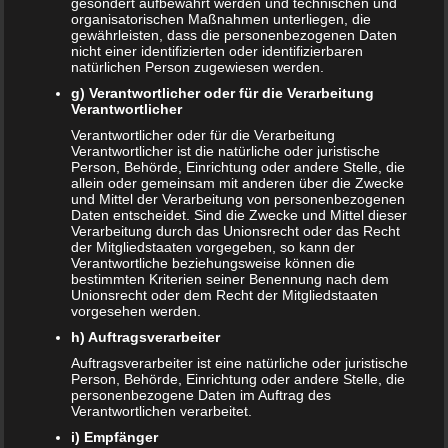
gesondert aufbewahrt werden und technischen und
organisatorischen Maßnahmen unterliegen, die
gewährleisten, dass die personenbezogenen Daten
nicht einer identifizierten oder identifizierbaren
NEUE ARTIKEL
natürlichen Person zugewiesen werden.
Das sind die vier Phasen der Eltern-Kind-Beziehung
g) Verantwortlicher oder für die Verarbeitung
Verantwortlicher
Bildschirmzeit für Kinder: So viel ist wirklich genug!
Verantwortlicher oder für die Verarbeitung
Verantwortlicher ist die natürliche oder juristische
Schwangerschaft – ein kurzer Überblick
Person, Behörde, Einrichtung oder andere Stelle, die
allein oder gemeinsam mit anderen über die Zwecke
und Mittel der Verarbeitung von personenbezogenen
Schwangerschaft: 1. Trimester
Daten entscheidet. Sind die Zwecke und Mittel dieser
Verarbeitung durch das Unionsrecht oder das Recht
Babyhaut schützen: So gelingt es am besten!
der Mitgliedstaaten vorgegeben, so kann der
Verantwortliche beziehungsweise können die
bestimmten Kriterien seiner Benennung nach dem
NEUE KOMMENTARE
Unionsrecht oder dem Recht der Mitgliedstaaten
vorgesehen werden.
Frank Zimmermann
zu
Schwanger von Affäre – was nun?
h) Auftragsverarbeiter
Kristin Rudolph
zu
Vollmachten für Kinder
Auftragsverarbeiter ist eine natürliche oder juristische
Person, Behörde, Einrichtung oder andere Stelle, die
Franzi
zu
Vollmachten für Kinder
personenbezogene Daten im Auftrag des
Verantwortlichen verarbeitet.
Viola
zu
BRIO Angebote – Holzeisenbahnen besonders
i) Empfänger