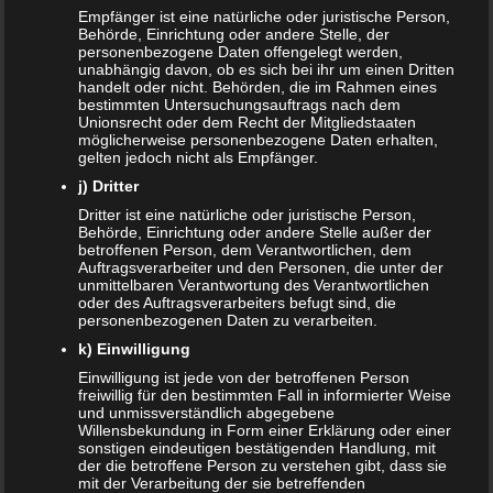
günstig kaufen
Empfänger ist eine natürliche oder juristische Person,
Behörde, Einrichtung oder andere Stelle, der
SANDRA
zu
Vollmachten für Kinder
personenbezogene Daten offengelegt werden,
unabhängig davon, ob es sich bei ihr um einen Dritten
handelt oder nicht. Behörden, die im Rahmen eines
NACHRICHTEN
bestimmten Untersuchungsauftrags nach dem
Unionsrecht oder dem Recht der Mitgliedstaaten
Kinder- und Jugendstärkungsgesetz kommt
möglicherweise personenbezogene Daten erhalten,
gelten jedoch nicht als Empfänger.
Familien profitieren vom Rekordhaushalt 2020
j) Dritter
Dritter ist eine natürliche oder juristische Person,
Cannabis in der Muttermilch nachweisbar
Behörde, Einrichtung oder andere Stelle außer der
betroffenen Person, dem Verantwortlichen, dem
Auftragsverarbeiter und den Personen, die unter der
Elterngeld online beantragen
unmittelbaren Verantwortung des Verantwortlichen
oder des Auftragsverarbeiters befugt sind, die
Zahnspange für viele Kinder nicht notwendig
personenbezogenen Daten zu verarbeiten.
k) Einwilligung
ÄLTERE ARTIKEL
Einwilligung ist jede von der betroffenen Person
freiwillig für den bestimmten Fall in informierter Weise
und unmissverständlich abgegebene
Juni 2024
Willensbekundung in Form einer Erklärung oder einer
sonstigen eindeutigen bestätigenden Handlung, mit
Mai 2024
der die betroffene Person zu verstehen gibt, dass sie
mit der Verarbeitung der sie betreffenden