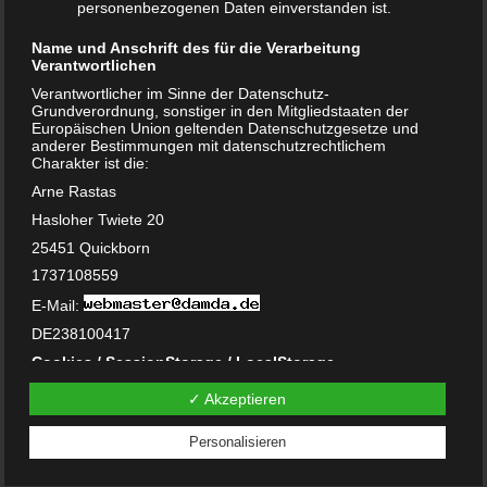
personenbezogenen Daten einverstanden ist.
März 2023
Name und Anschrift des für die Verarbeitung
Oktober 2021
Verantwortlichen
November 2020
Verantwortlicher im Sinne der Datenschutz-
Grundverordnung, sonstiger in den Mitgliedstaaten der
Europäischen Union geltenden Datenschutzgesetze und
Oktober 2020
anderer Bestimmungen mit datenschutzrechtlichem
Charakter ist die:
September 2020
Arne Rastas
Hasloher Twiete 20
Juni 2020
25451 Quickborn
Mai 2020
1737108559
Februar 2020
E-Mail:
DE238100417
Januar 2020
Cookies / SessionStorage / LocalStorage
Dezember 2019
Die Internetseiten verwenden teilweise so genannte Cookies,
✓ Akzeptieren
LocalStorage und SessionStorage. Dies dient dazu, unser
Angebot nutzerfreundlicher, effektiver und sicherer zu
November 2019
machen. Local Storage und SessionStorage ist eine
Personalisieren
Technologie, mit welcher ihr Browser Daten auf Ihrem
August 2019
Computer oder mobilen Gerät abspeichert. Cookies sind