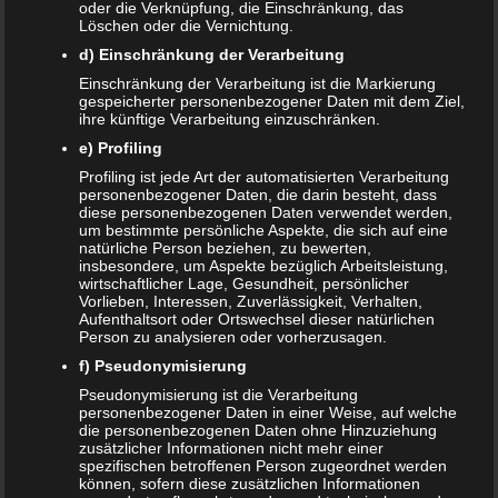
oder die Verknüpfung, die Einschränkung, das
Löschen oder die Vernichtung.
d) Einschränkung der Verarbeitung
Einschränkung der Verarbeitung ist die Markierung
Name
*
gespeicherter personenbezogener Daten mit dem Ziel,
ihre künftige Verarbeitung einzuschränken.
E-Mail-Adresse
*
e) Profiling
Profiling ist jede Art der automatisierten Verarbeitung
Website
personenbezogener Daten, die darin besteht, dass
diese personenbezogenen Daten verwendet werden,
*
Ich habe die
Datenschutzerklärung
zur Kenntnis
um bestimmte persönliche Aspekte, die sich auf eine
genommen.
natürliche Person beziehen, zu bewerten,
insbesondere, um Aspekte bezüglich Arbeitsleistung,
wirtschaftlicher Lage, Gesundheit, persönlicher
Vorlieben, Interessen, Zuverlässigkeit, Verhalten,
Aufenthaltsort oder Ortswechsel dieser natürlichen
Person zu analysieren oder vorherzusagen.
Datenschutzerklärung
|
Datenauszug
|
Datenschutzeinstellungen
|
f) Pseudonymisierung
Löschanfrage
|
Fotonachweise
|
Impressum
Pseudonymisierung ist die Verarbeitung
personenbezogener Daten in einer Weise, auf welche
die personenbezogenen Daten ohne Hinzuziehung
zusätzlicher Informationen nicht mehr einer
spezifischen betroffenen Person zugeordnet werden
können, sofern diese zusätzlichen Informationen