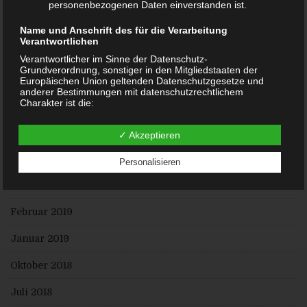
personenbezogenen Daten einverstanden ist.
Januar 2020
Name und Anschrift des für die Verarbeitung
Verantwortlichen
Dezember 2019
Verantwortlicher im Sinne der Datenschutz-
Grundverordnung, sonstiger in den Mitgliedstaaten der
November 2019
Europäischen Union geltenden Datenschutzgesetze und
anderer Bestimmungen mit datenschutzrechtlichem
Charakter ist die:
August 2019
Arne Rastas
Juli 2019
✓ Akzeptieren
Hasloher Twiete 20
25451 Quickborn
Juni 2019
Personalisieren
1737108559
März 2019
E-Mail:
DE238100417
Februar 2019
Cookies / SessionStorage / LocalStorage
Januar 2019
Die Internetseiten verwenden teilweise so genannte Cookies,
LocalStorage und SessionStorage. Dies dient dazu, unser
Oktober 2018
Angebot nutzerfreundlicher, effektiver und sicherer zu
machen. Local Storage und SessionStorage ist eine
Technologie, mit welcher ihr Browser Daten auf Ihrem
Juli 2018
Computer oder mobilen Gerät abspeichert. Cookies sind