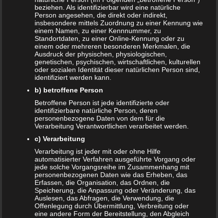
beziehen. Als identifizierbar wird eine natürliche
Kommentar
*
Person angesehen, die direkt oder indirekt,
insbesondere mittels Zuordnung zu einer Kennung wie
einem Namen, zu einer Kennnummer, zu
Standortdaten, zu einer Online-Kennung oder zu
einem oder mehreren besonderen Merkmalen, die
Ausdruck der physischen, physiologischen,
genetischen, psychischen, wirtschaftlichen, kulturellen
oder sozialen Identität dieser natürlichen Person sind,
identifiziert werden kann.
b) betroffene Person
Betroffene Person ist jede identifizierte oder
identifizierbare natürliche Person, deren
personenbezogene Daten von dem für die
Name
*
Verarbeitung Verantwortlichen verarbeitet werden.
c) Verarbeitung
E-Mail-Adresse
*
Verarbeitung ist jeder mit oder ohne Hilfe
Website
automatisierter Verfahren ausgeführte Vorgang oder
jede solche Vorgangsreihe im Zusammenhang mit
*
Ich habe die
Datenschutzerklärung
zur Kenntnis
personenbezogenen Daten wie das Erheben, das
Erfassen, die Organisation, das Ordnen, die
genommen.
Speicherung, die Anpassung oder Veränderung, das
Auslesen, das Abfragen, die Verwendung, die
Offenlegung durch Übermittlung, Verbreitung oder
eine andere Form der Bereitstellung, den Abgleich