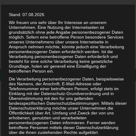
Stand: 07.08.2026
Wir freuen uns sehr über Ihr Interesse an unserem
Unternehmen. Eine Nutzung der Internetseiten ist
grundsätzlich ohne jede Angabe personenbezogener Daten
möglich. Sofern eine betroffene Person besondere Services
Facebook
Twitter
Instag
Pint
unseres Unternehmens über unsere Internetseite in
Anspruch nehmen möchte, könnte jedoch eine Verarbeitung
personenbezogener Daten erforderlich werden. Ist die
Suchen
Verarbeitung personenbezogener Daten erforderlich und
besteht für eine solche Verarbeitung keine gesetzliche
nach:
Grundlage, holen wir generell eine Einwilligung der
betroffenen Person ein.
Die Verarbeitung personenbezogener Daten, beispielsweise
des Namens, der Anschrift, E-Mail-Adresse oder
Telefonnummer einer betroffenen Person, erfolgt stets im
Vollmacht Sorgerecht
Einklang mit der Datenschutz-Grundverordnung und in
Übereinstimmung mit den für uns geltenden
Vollmacht Sorgerecht
landesspezifischen Datenschutzbestimmungen. Mittels dieser
Datenschutzerklärung möchte unser Unternehmen die
Öffentlichkeit über Art, Umfang und Zweck der von uns
erhobenen, genutzten und verarbeiteten
24. JULI 2018
personenbezogenen Daten informieren. Ferner werden
betroffene Personen mittels dieser Datenschutzerklärung
Vollmacht Sorgerecht
über die ihnen zustehenden Rechte aufgeklärt.