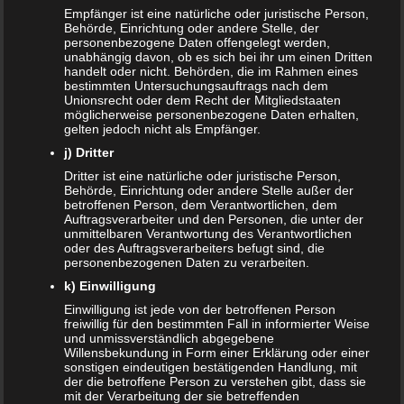
Zahnspange für viele Kinder nicht notwendig
Empfänger ist eine natürliche oder juristische Person,
Behörde, Einrichtung oder andere Stelle, der
personenbezogene Daten offengelegt werden,
ÄLTERE ARTIKEL
unabhängig davon, ob es sich bei ihr um einen Dritten
handelt oder nicht. Behörden, die im Rahmen eines
Juni 2024
bestimmten Untersuchungsauftrags nach dem
Unionsrecht oder dem Recht der Mitgliedstaaten
möglicherweise personenbezogene Daten erhalten,
Mai 2024
gelten jedoch nicht als Empfänger.
j) Dritter
März 2023
Dritter ist eine natürliche oder juristische Person,
Oktober 2021
Behörde, Einrichtung oder andere Stelle außer der
betroffenen Person, dem Verantwortlichen, dem
Auftragsverarbeiter und den Personen, die unter der
November 2020
unmittelbaren Verantwortung des Verantwortlichen
oder des Auftragsverarbeiters befugt sind, die
Oktober 2020
personenbezogenen Daten zu verarbeiten.
k) Einwilligung
September 2020
Einwilligung ist jede von der betroffenen Person
freiwillig für den bestimmten Fall in informierter Weise
Juni 2020
und unmissverständlich abgegebene
Willensbekundung in Form einer Erklärung oder einer
Mai 2020
sonstigen eindeutigen bestätigenden Handlung, mit
der die betroffene Person zu verstehen gibt, dass sie
mit der Verarbeitung der sie betreffenden
Februar 2020