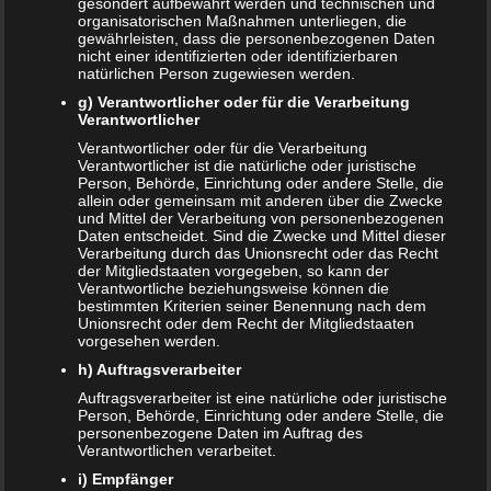
gesondert aufbewahrt werden und technischen und
organisatorischen Maßnahmen unterliegen, die
Frank Zimmermann
zu
Schwanger von Affäre – was nun?
gewährleisten, dass die personenbezogenen Daten
nicht einer identifizierten oder identifizierbaren
natürlichen Person zugewiesen werden.
Kristin Rudolph
zu
Vollmachten für Kinder
g) Verantwortlicher oder für die Verarbeitung
Verantwortlicher
Franzi
zu
Vollmachten für Kinder
Verantwortlicher oder für die Verarbeitung
Viola
zu
BRIO Angebote – Holzeisenbahnen besonders
Verantwortlicher ist die natürliche oder juristische
Person, Behörde, Einrichtung oder andere Stelle, die
günstig kaufen
allein oder gemeinsam mit anderen über die Zwecke
und Mittel der Verarbeitung von personenbezogenen
SANDRA
zu
Vollmachten für Kinder
Daten entscheidet. Sind die Zwecke und Mittel dieser
Verarbeitung durch das Unionsrecht oder das Recht
NACHRICHTEN
der Mitgliedstaaten vorgegeben, so kann der
Verantwortliche beziehungsweise können die
bestimmten Kriterien seiner Benennung nach dem
Kinder- und Jugendstärkungsgesetz kommt
Unionsrecht oder dem Recht der Mitgliedstaaten
vorgesehen werden.
Familien profitieren vom Rekordhaushalt 2020
h) Auftragsverarbeiter
Auftragsverarbeiter ist eine natürliche oder juristische
Cannabis in der Muttermilch nachweisbar
Person, Behörde, Einrichtung oder andere Stelle, die
personenbezogene Daten im Auftrag des
Elterngeld online beantragen
Verantwortlichen verarbeitet.
i) Empfänger