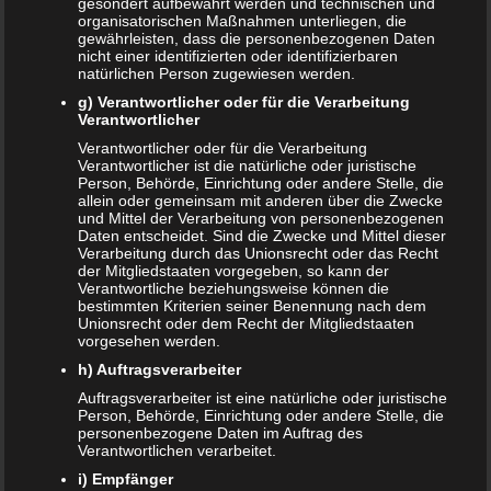
gesondert aufbewahrt werden und technischen und
organisatorischen Maßnahmen unterliegen, die
gewährleisten, dass die personenbezogenen Daten
Schwangerschaft – ein kurzer Überblick
nicht einer identifizierten oder identifizierbaren
natürlichen Person zugewiesen werden.
Schwangerschaft: 1. Trimester
g) Verantwortlicher oder für die Verarbeitung
Verantwortlicher
Babyhaut schützen: So gelingt es am besten!
Verantwortlicher oder für die Verarbeitung
Verantwortlicher ist die natürliche oder juristische
NEUE KOMMENTARE
Person, Behörde, Einrichtung oder andere Stelle, die
allein oder gemeinsam mit anderen über die Zwecke
Frank Zimmermann
zu
Schwanger von Affäre – was nun?
und Mittel der Verarbeitung von personenbezogenen
Daten entscheidet. Sind die Zwecke und Mittel dieser
Kristin Rudolph
zu
Vollmachten für Kinder
Verarbeitung durch das Unionsrecht oder das Recht
der Mitgliedstaaten vorgegeben, so kann der
Verantwortliche beziehungsweise können die
Franzi
zu
Vollmachten für Kinder
bestimmten Kriterien seiner Benennung nach dem
Unionsrecht oder dem Recht der Mitgliedstaaten
Viola
zu
BRIO Angebote – Holzeisenbahnen besonders
vorgesehen werden.
günstig kaufen
h) Auftragsverarbeiter
Auftragsverarbeiter ist eine natürliche oder juristische
SANDRA
zu
Vollmachten für Kinder
Person, Behörde, Einrichtung oder andere Stelle, die
personenbezogene Daten im Auftrag des
NACHRICHTEN
Verantwortlichen verarbeitet.
i) Empfänger
Kinder- und Jugendstärkungsgesetz kommt