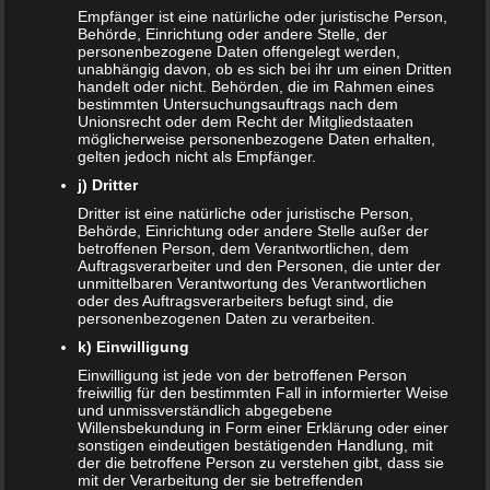
Empfänger ist eine natürliche oder juristische Person,
Behörde, Einrichtung oder andere Stelle, der
Familien profitieren vom Rekordhaushalt 2020
personenbezogene Daten offengelegt werden,
unabhängig davon, ob es sich bei ihr um einen Dritten
Cannabis in der Muttermilch nachweisbar
handelt oder nicht. Behörden, die im Rahmen eines
bestimmten Untersuchungsauftrags nach dem
Unionsrecht oder dem Recht der Mitgliedstaaten
Elterngeld online beantragen
möglicherweise personenbezogene Daten erhalten,
gelten jedoch nicht als Empfänger.
Zahnspange für viele Kinder nicht notwendig
j) Dritter
Dritter ist eine natürliche oder juristische Person,
Behörde, Einrichtung oder andere Stelle außer der
ÄLTERE ARTIKEL
betroffenen Person, dem Verantwortlichen, dem
Auftragsverarbeiter und den Personen, die unter der
Juni 2024
unmittelbaren Verantwortung des Verantwortlichen
oder des Auftragsverarbeiters befugt sind, die
Mai 2024
personenbezogenen Daten zu verarbeiten.
k) Einwilligung
März 2023
Einwilligung ist jede von der betroffenen Person
freiwillig für den bestimmten Fall in informierter Weise
Oktober 2021
und unmissverständlich abgegebene
Willensbekundung in Form einer Erklärung oder einer
November 2020
sonstigen eindeutigen bestätigenden Handlung, mit
der die betroffene Person zu verstehen gibt, dass sie
mit der Verarbeitung der sie betreffenden
Oktober 2020