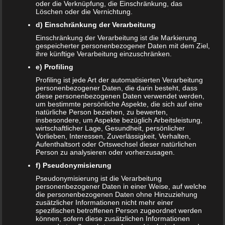
oder die Verknüpfung, die Einschränkung, das
Löschen oder die Vernichtung.
Website
d) Einschränkung der Verarbeitung
*
Ich habe die
Datenschutzerklärung
zur Kenntnis
Einschränkung der Verarbeitung ist die Markierung
genommen.
gespeicherter personenbezogener Daten mit dem Ziel,
ihre künftige Verarbeitung einzuschränken.
e) Profiling
Profiling ist jede Art der automatisierten Verarbeitung
personenbezogener Daten, die darin besteht, dass
diese personenbezogenen Daten verwendet werden,
Datenschutzerklärung
|
Datenauszug
|
Datenschutzeinstellungen
|
um bestimmte persönliche Aspekte, die sich auf eine
Löschanfrage
|
Fotonachweise
|
Impressum
natürliche Person beziehen, zu bewerten,
insbesondere, um Aspekte bezüglich Arbeitsleistung,
wirtschaftlicher Lage, Gesundheit, persönlicher
Vorlieben, Interessen, Zuverlässigkeit, Verhalten,
Aufenthaltsort oder Ortswechsel dieser natürlichen
Person zu analysieren oder vorherzusagen.
f) Pseudonymisierung
Pseudonymisierung ist die Verarbeitung
personenbezogener Daten in einer Weise, auf welche
NEUE ARTIKEL
die personenbezogenen Daten ohne Hinzuziehung
zusätzlicher Informationen nicht mehr einer
Das sind die vier Phasen der Eltern-Kind-Beziehung
spezifischen betroffenen Person zugeordnet werden
können, sofern diese zusätzlichen Informationen
Bildschirmzeit für Kinder: So viel ist wirklich genug!