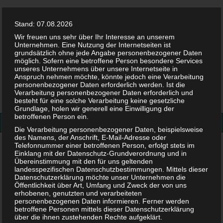
Stand: 07.08.2026
Wir freuen uns sehr über Ihr Interesse an unserem
Unternehmen. Eine Nutzung der Internetseiten ist
grundsätzlich ohne jede Angabe personenbezogener Daten
möglich. Sofern eine betroffene Person besondere Services
Facebook
Twitter
Instag
Pint
unseres Unternehmens über unsere Internetseite in
Anspruch nehmen möchte, könnte jedoch eine Verarbeitung
personenbezogener Daten erforderlich werden. Ist die
Suchen
Verarbeitung personenbezogener Daten erforderlich und
besteht für eine solche Verarbeitung keine gesetzliche
nach:
Grundlage, holen wir generell eine Einwilligung der
betroffenen Person ein.
Die Verarbeitung personenbezogener Daten, beispielsweise
des Namens, der Anschrift, E-Mail-Adresse oder
Telefonnummer einer betroffenen Person, erfolgt stets im
Schwangerschaft: 1. Trimester
Einklang mit der Datenschutz-Grundverordnung und in
Übereinstimmung mit den für uns geltenden
Schwangerschaft: 1. Trimester
landesspezifischen Datenschutzbestimmungen. Mittels dieser
Datenschutzerklärung möchte unser Unternehmen die
Öffentlichkeit über Art, Umfang und Zweck der von uns
erhobenen, genutzten und verarbeiteten
8. MAI 2024
personenbezogenen Daten informieren. Ferner werden
betroffene Personen mittels dieser Datenschutzerklärung
über die ihnen zustehenden Rechte aufgeklärt.