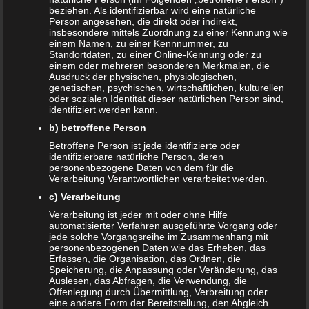
Beitragsnavigation
← Schwangerschaft: 1. Trimester
beziehen. Als identifizierbar wird eine natürliche
Person angesehen, die direkt oder indirekt,
insbesondere mittels Zuordnung zu einer Kennung wie
einem Namen, zu einer Kennnummer, zu
Standortdaten, zu einer Online-Kennung oder zu
Schreibe einen Kommentar
einem oder mehreren besonderen Merkmalen, die
Ausdruck der physischen, physiologischen,
Deine E-Mail-Adresse wird nicht veröffentlicht.
genetischen, psychischen, wirtschaftlichen, kulturellen
oder sozialen Identität dieser natürlichen Person sind,
Erforderliche Felder sind mit
*
markiert
identifiziert werden kann.
Kommentar
*
b) betroffene Person
Betroffene Person ist jede identifizierte oder
identifizierbare natürliche Person, deren
personenbezogene Daten von dem für die
Verarbeitung Verantwortlichen verarbeitet werden.
c) Verarbeitung
Verarbeitung ist jeder mit oder ohne Hilfe
automatisierter Verfahren ausgeführte Vorgang oder
jede solche Vorgangsreihe im Zusammenhang mit
personenbezogenen Daten wie das Erheben, das
Erfassen, die Organisation, das Ordnen, die
Speicherung, die Anpassung oder Veränderung, das
Auslesen, das Abfragen, die Verwendung, die
Name
*
Offenlegung durch Übermittlung, Verbreitung oder
eine andere Form der Bereitstellung, den Abgleich
E-Mail-Adresse
*