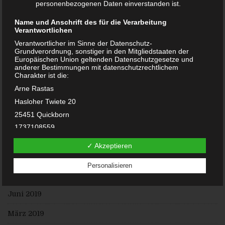
personenbezogenen Daten einverstanden ist.
September 2020
Name und Anschrift des für die Verarbeitung
Verantwortlichen
Juni 2020
Verantwortlicher im Sinne der Datenschutz-
Grundverordnung, sonstiger in den Mitgliedstaaten der
Mai 2020
Europäischen Union geltenden Datenschutzgesetze und
anderer Bestimmungen mit datenschutzrechtlichem
Charakter ist die:
Februar 2020
Arne Rastas
Januar 2020
Hasloher Twiete 20
25451 Quickborn
Dezember 2019
1737108559
November 2019
E-Mail:
✓ Akzeptieren
DE238100417
August 2019
Personalisieren
Cookies / SessionStorage / LocalStorage
Juli 2019
Die Internetseiten verwenden teilweise so genannte Cookies,
LocalStorage und SessionStorage. Dies dient dazu, unser
Juni 2019
Angebot nutzerfreundlicher, effektiver und sicherer zu
machen. Local Storage und SessionStorage ist eine
Technologie, mit welcher ihr Browser Daten auf Ihrem
März 2019
Computer oder mobilen Gerät abspeichert. Cookies sind