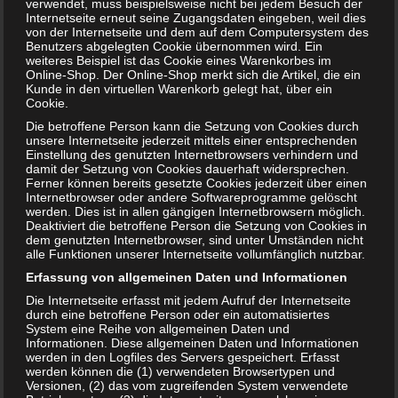
Nummer sicher zu gehen, sollten Sie einen
verwendet, muss beispielsweise nicht bei jedem Besuch der
Internetseite erneut seine Zugangsdaten eingeben, weil dies
Schwangerschaftstest machen. Gleichzeitig sollte man
von der Internetseite und dem auf dem Computersystem des
allerdings bedenken, dass in einigen Fällen zu der Zeit, in
Benutzers abgelegten Cookie übernommen wird. Ein
weiteres Beispiel ist das Cookie eines Warenkorbes im
der eigentlich die Regelblutung einsetzt, trotzdem eine
Online-Shop. Der Online-Shop merkt sich die Artikel, die ein
Schmierblutung oder leichte Blutung auftreten kann.
Kunde in den virtuellen Warenkorb gelegt hat, über ein
Cookie.
Gewissheit bringt erst der
Die betroffene Person kann die Setzung von Cookies durch
Arztbesuch
unsere Internetseite jederzeit mittels einer entsprechenden
Einstellung des genutzten Internetbrowsers verhindern und
damit der Setzung von Cookies dauerhaft widersprechen.
Wie man sieht, gibt es viele Symptome, die auf eine
Ferner können bereits gesetzte Cookies jederzeit über einen
Internetbrowser oder andere Softwareprogramme gelöscht
Schwangerschaft hindeuten können. Allerdings sind diese
werden. Dies ist in allen gängigen Internetbrowsern möglich.
Schwangerschaftssymptome nur erste Indizien.
Deaktiviert die betroffene Person die Setzung von Cookies in
dem genutzten Internetbrowser, sind unter Umständen nicht
Hundertprozentige Gewissheit bringt erst der Besuch beim
alle Funktionen unserer Internetseite vollumfänglich nutzbar.
Frauenarzt. Eine weitere Möglichkeit, um fast auf Nummer
Erfassung von allgemeinen Daten und Informationen
sicher zu gehen, ist ein Schwangerschaftstest. Dieser kann
Die Internetseite erfasst mit jedem Aufruf der Internetseite
in der Apotheke oder im Online-Handel erworben werden.
durch eine betroffene Person oder ein automatisiertes
System eine Reihe von allgemeinen Daten und
Informationen. Diese allgemeinen Daten und Informationen
werden in den Logfiles des Servers gespeichert. Erfasst
werden können die (1) verwendeten Browsertypen und
Versionen, (2) das vom zugreifenden System verwendete