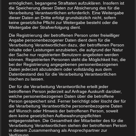
ermöglichen, begangene Straftaten aufzuklären. Insofern ist
die Speicherung dieser Daten zur Absicherung des für die
Verarbeitung Verantwortlichen erforderlich. Eine Weitergabe
dieser Daten an Dritte erfolgt grundsätzlich nicht, sofern
keine gesetzliche Pflicht zur Weitergabe besteht oder die
Sushi in der Schwangerschaft – lieber die Finger weg?
Weitergabe der Strafverfolgung dient.
Die Registrierung der betroffenen Person unter freiwilliger
Angabe personenbezogener Daten dient dem für die
Verarbeitung Verantwortlichen dazu, der betroffenen Person
Inhalte oder Leistungen anzubieten, die aufgrund der Natur
der Sache nur registrierten Benutzern angeboten werden
können. Registrierten Personen steht die Möglichkeit frei, die
bei der Registrierung angegebenen personenbezogenen
Daten jederzeit abzuändern oder vollständig aus dem
Datenbestand des für die Verarbeitung Verantwortlichen
löschen zu lassen.
Der für die Verarbeitung Verantwortliche erteilt jeder
betroffenen Person jederzeit auf Anfrage Auskunft darüber,
welche personenbezogenen Daten über die betroffene
Person gespeichert sind. Ferner berichtigt oder löscht der für
die Verarbeitung Verantwortliche personenbezogene Daten
Vorwehen
auf Wunsch oder Hinweis der betroffenen Person, soweit
dem keine gesetzlichen Aufbewahrungspflichten
entgegenstehen. Die Gesamtheit der Mitarbeiter des für die
Verarbeitung Verantwortlichen stehen der betroffenen Person
in diesem Zusammenhang als Ansprechpartner zur
Verfügung.