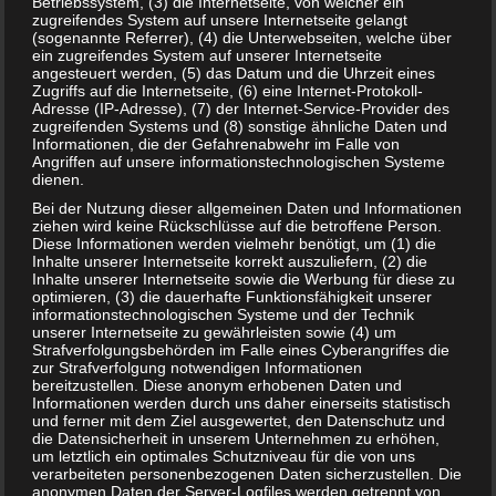
Betriebssystem, (3) die Internetseite, von welcher ein
zugreifendes System auf unsere Internetseite gelangt
(sogenannte Referrer), (4) die Unterwebseiten, welche über
ein zugreifendes System auf unserer Internetseite
angesteuert werden, (5) das Datum und die Uhrzeit eines
Zugriffs auf die Internetseite, (6) eine Internet-Protokoll-
Adresse (IP-Adresse), (7) der Internet-Service-Provider des
Bewertung:
zugreifenden Systems und (8) sonstige ähnliche Daten und
Informationen, die der Gefahrenabwehr im Falle von
Angriffen auf unsere informationstechnologischen Systeme
dienen.
T
Share
Post
Save
Bei der Nutzung dieser allgemeinen Daten und Informationen
e
ziehen wird keine Rückschlüsse auf die betroffene Person.
i
Diese Informationen werden vielmehr benötigt, um (1) die
l
Inhalte unserer Internetseite korrekt auszuliefern, (2) die
Redakteur:
Arne
e
Inhalte unserer Internetseite sowie die Werbung für diese zu
n
optimieren, (3) die dauerhafte Funktionsfähigkeit unserer
Hallo, ich bin Arne und seit Anfang an dabei. Mir
informationstechnologischen Systeme und der Technik
macht es unglaublichen Spaß Artikel zu
unserer Internetseite zu gewährleisten sowie (4) um
verfassen. Jeden Tag mache ich mich auf die
Strafverfolgungsbehörden im Falle eines Cyberangriffes die
zur Strafverfolgung notwendigen Informationen
Suche nach neuen und interessanten Themen.
bereitzustellen. Diese anonym erhobenen Daten und
Falls ihr Themen-Wünsche habt, meldet euch
Informationen werden durch uns daher einerseits statistisch
gerne bei mir.
und ferner mit dem Ziel ausgewertet, den Datenschutz und
die Datensicherheit in unserem Unternehmen zu erhöhen,
um letztlich ein optimales Schutzniveau für die von uns
verarbeiteten personenbezogenen Daten sicherzustellen. Die
Auch interessant:
anonymen Daten der Server-Logfiles werden getrennt von