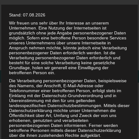
Stand: 07.08.2026
Wir freuen uns sehr über Ihr Interesse an unserem
Unternehmen. Eine Nutzung der Internetseiten ist
grundsätzlich ohne jede Angabe personenbezogener Daten
möglich. Sofern eine betroffene Person besondere Services
Facebook
Twitter
Instag
Pint
unseres Unternehmens über unsere Internetseite in
Anspruch nehmen möchte, könnte jedoch eine Verarbeitung
personenbezogener Daten erforderlich werden. Ist die
Suchen
Verarbeitung personenbezogener Daten erforderlich und
besteht für eine solche Verarbeitung keine gesetzliche
nach:
Grundlage, holen wir generell eine Einwilligung der
betroffenen Person ein.
Die Verarbeitung personenbezogener Daten, beispielsweise
des Namens, der Anschrift, E-Mail-Adresse oder
Telefonnummer einer betroffenen Person, erfolgt stets im
Schwangerschaft
>
Schwangerschaftsbeschwerden
>
Einklang mit der Datenschutz-Grundverordnung und in
Schwangerschaftssymptome – erste Anzeichen für eine
Übereinstimmung mit den für uns geltenden
Schwangerschaft
landesspezifischen Datenschutzbestimmungen. Mittels dieser
Datenschutzerklärung möchte unser Unternehmen die
Öffentlichkeit über Art, Umfang und Zweck der von uns
Schwangerschaftssymptome –
erhobenen, genutzten und verarbeiteten
personenbezogenen Daten informieren. Ferner werden
betroffene Personen mittels dieser Datenschutzerklärung
erste Anzeichen für eine
über die ihnen zustehenden Rechte aufgeklärt.