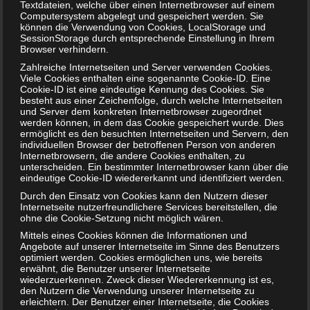
Textdateien, welche über einen Internetbrowser auf einem
Schwindelgefühl
Computersystem abgelegt und gespeichert werden. Sie
können die Verwendung von Cookies, LocalStorage und
SessionStorage durch entsprechende Einstellung in Ihrem
In den ersten Monaten muss der Körper einer
Browser verhindern.
schwangeren Frau enormes leisten. Unter anderem ändert
Zahlreiche Internetseiten und Server verwenden Cookies.
sich auch das Blutvolumen, schließlich wächst ein neuer
Viele Cookies enthalten eine sogenannte Cookie-ID. Eine
Cookie-ID ist eine eindeutige Kennung des Cookies. Sie
Mensch im Körper der Frau heran. Aus diesem Grund
besteht aus einer Zeichenfolge, durch welche Internetseiten
sinkt nicht selten der Blutdruck, wodurch zeitweise
und Server dem konkreten Internetbrowser zugeordnet
werden können, in dem das Cookie gespeichert wurde. Dies
Schwindelgefühle und Kreislaufattacken auftreten können.
ermöglicht es den besuchten Internetseiten und Servern, den
Diesen Schwindel kann man fast nicht verhindern. Jedoch
individuellen Browser der betroffenen Person von anderen
Internetbrowsern, die andere Cookies enthalten, zu
helfen Sport, viel Bewegung und Wechselduschen den
unterscheiden. Ein bestimmter Internetbrowser kann über die
Kreislauf in Schwung zu halten. Wichtig: Diese
eindeutige Cookie-ID wiedererkannt und identifiziert werden.
Kreislaufprobleme sind für das Kind vollkommen
Durch den Einsatz von Cookies kann den Nutzern dieser
unbedenklich.
Internetseite nutzerfreundlichere Services bereitstellen, die
ohne die Cookie-Setzung nicht möglich wären.
Ausbleibende Regelblutung
Mittels eines Cookies können die Informationen und
Angebote auf unserer Internetseite im Sinne des Benutzers
optimiert werden. Cookies ermöglichen uns, wie bereits
Das Ausbleiben der Periode ist wohl eines der deutlichsten
erwähnt, die Benutzer unserer Internetseite
Schwangerschaftssymptome. Der erste Gedanke einer
wiederzuerkennen. Zweck dieser Wiedererkennung ist es,
den Nutzern die Verwendung unserer Internetseite zu
jeden Frau ist dann: „Ich bin schwanger.“. Um wirklich auf
erleichtern. Der Benutzer einer Internetseite, die Cookies