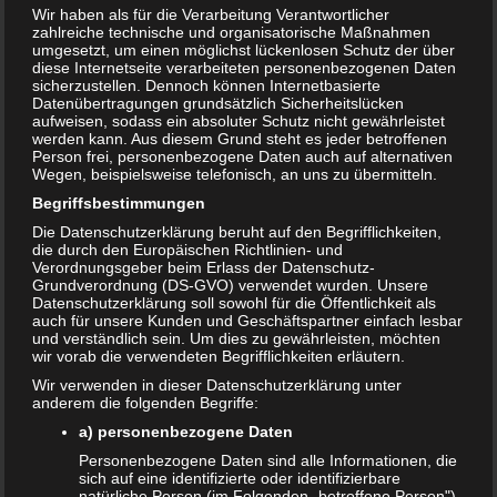
Wir haben als für die Verarbeitung Verantwortlicher
Schwangerschaft
zahlreiche technische und organisatorische Maßnahmen
umgesetzt, um einen möglichst lückenlosen Schutz der über
diese Internetseite verarbeiteten personenbezogenen Daten
sicherzustellen. Dennoch können Internetbasierte
31. MAI 2020
Datenübertragungen grundsätzlich Sicherheitslücken
aufweisen, sodass ein absoluter Schutz nicht gewährleistet
werden kann. Aus diesem Grund steht es jeder betroffenen
Person frei, personenbezogene Daten auch auf alternativen
Wegen, beispielsweise telefonisch, an uns zu übermitteln.
Begriffsbestimmungen
Die Datenschutzerklärung beruht auf den Begrifflichkeiten,
die durch den Europäischen Richtlinien- und
Verordnungsgeber beim Erlass der Datenschutz-
Grundverordnung (DS-GVO) verwendet wurden. Unsere
Datenschutzerklärung soll sowohl für die Öffentlichkeit als
auch für unsere Kunden und Geschäftspartner einfach lesbar
und verständlich sein. Um dies zu gewährleisten, möchten
wir vorab die verwendeten Begrifflichkeiten erläutern.
Wir verwenden in dieser Datenschutzerklärung unter
anderem die folgenden Begriffe:
a) personenbezogene Daten
Schwanger, oder nicht? Woran erkennt Frau, ob sie
Personenbezogene Daten sind alle Informationen, die
schwanger ist? Welche Schwangerschaftssymptome gibt
sich auf eine identifizierte oder identifizierbare
natürliche Person (im Folgenden „betroffene Person")