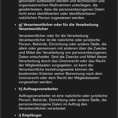
gesondert aufbewahrt werden und technischen und
Ursächlich für dieses sehr unangenehme
organisatorischen Maßnahmen unterliegen, die
Schwangerschaftssymptom sind diverse Stoffwechsel- und
gewährleisten, dass die personenbezogenen Daten
nicht einer identifizierten oder identifizierbaren
Hormonveränderungen.
natürlichen Person zugewiesen werden.
Unstillbares
g) Verantwortlicher oder für die Verarbeitung
Verantwortlicher
Schwangerschaftserbrechen
Verantwortlicher oder für die Verarbeitung
Verantwortlicher ist die natürliche oder juristische
Person, Behörde, Einrichtung oder andere Stelle, die
Neben der gängigen Übelkeit in der Schwangerschaft gibt
allein oder gemeinsam mit anderen über die Zwecke
es auch noch das sogenannte unstillbare
und Mittel der Verarbeitung von personenbezogenen
Schwangerschaftserbrechen (Hyperemesis gravidarum).
Daten entscheidet. Sind die Zwecke und Mittel dieser
Verarbeitung durch das Unionsrecht oder das Recht
Diese besondere Form von Schwangerschaftssymptom ist
der Mitgliedstaaten vorgegeben, so kann der
alles andere als angenehm und trifft im Schnitt nur 1 von
Verantwortliche beziehungsweise können die
bestimmten Kriterien seiner Benennung nach dem
100 schwangeren Frauen. Das Erbrechen ist so stark, dass
Unionsrecht oder dem Recht der Mitgliedstaaten
keine oder nur sehr wenig Nahrung im Magen bleibt und
vorgesehen werden.
erbrochen wird. Das Gleiche gilt für Flüssigkeiten. Nicht
h) Auftragsverarbeiter
selten hält dieser Zustand auch über den 3.
Auftragsverarbeiter ist eine natürliche oder juristische
Schwangerschaftsmonat hinaus an. Allerdings hört sich
Person, Behörde, Einrichtung oder andere Stelle, die
personenbezogene Daten im Auftrag des
dieses Symptom schlimmer an, als es ist. Denn wird diese
Verantwortlichen verarbeitet.
Erkrankung richtig behandelt, dann führt Sie nur sehr
i) Empfänger
selten zu Komplikationen. In jedem Fall sollten Frauen, die