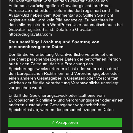
Bei Kommentaren wird auf den Gravatar Service von
Auttomatic zurückgegriffen. Gravatar gleicht Ihre Email-
Adresse ab und bildet – sofern Sie dort registriert sind – Ihr
Avatar-Bild neben dem Kommentar ab. Sollten Sie nicht
registriert sein, wird kein Bild angezeigt. Zu beachten ist,
dass alle registrierten WordPress-User automatisch auch bei
Gravatar registriert sind. Details zu Gravatar:
https://de.gravatar.com
Schwangerschaft und Haustier – bedenklich, oder nicht?
Routinemäßige Löschung und Sperrung von
personenbezogenen Daten
Der für die Verarbeitung Verantwortliche verarbeitet und
speichert personenbezogene Daten der betroffenen Person
nur für den Zeitraum, der zur Erreichung des
Speicherungszwecks erforderlich ist oder sofern dies durch
den Europäischen Richtlinien- und Verordnungsgeber oder
einen anderen Gesetzgeber in Gesetzen oder Vorschriften,
welchen der für die Verarbeitung Verantwortliche unterliegt,
vorgesehen wurde.
Entfällt der Speicherungszweck oder läuft eine vom
Europäischen Richtlinien- und Verordnungsgeber oder einem
anderen zuständigen Gesetzgeber vorgeschriebene
Speicherfrist ab, werden die personenbezogenen Daten
routinemäßig und entsprechend den gesetzlichen
Vorschriften gesperrt oder gelöscht.
Risikoschwangerschaft – was ist das?
✓ Akzeptieren
Rechte der betroffenen Person