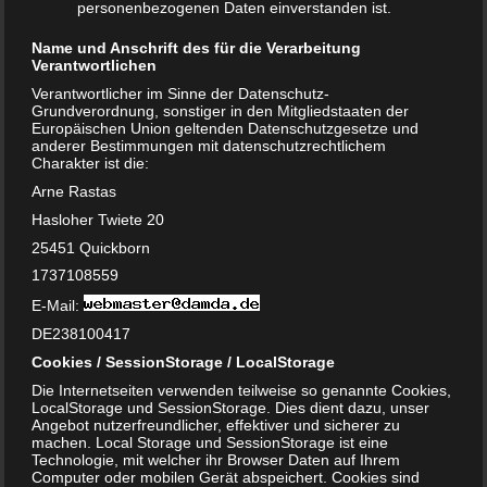
personenbezogenen Daten einverstanden ist.
Einige Frauen berichten sogar davon, dass sie manchmal
spontan in Tränen ausgebrochen sind.
Name und Anschrift des für die Verarbeitung
Verantwortlichen
Heißhungerattacken oder Ekel
Verantwortlicher im Sinne der Datenschutz-
vor Essen
Grundverordnung, sonstiger in den Mitgliedstaaten der
Europäischen Union geltenden Datenschutzgesetze und
anderer Bestimmungen mit datenschutzrechtlichem
Charakter ist die:
Jeder kennt den Spruch mit den sauren Gurken – und der
hat durchaus seine Bewandtnis. Denn viele Frauen
Arne Rastas
berichten in der Schwangerschaft von dem Drang viele
Hasloher Twiete 20
Lebensmittel geradezu in sich hineinzustopfen. Dazu
25451 Quickborn
zählen auch Lebensmittel, die sie sonst gar nicht essen.
1737108559
Woher dieses Schwangerschaftssymptom kommt, ist noch
E-Mail:
nicht vollständig erforscht. Man geht allerdings davon aus,
DE238100417
dass der Körper auf diese Weise den erhöhten
Cookies / SessionStorage / LocalStorage
Mineralbedarf deckt. Gleichzeitig berichten einige Frauen
Die Internetseiten verwenden teilweise so genannte Cookies,
davon, dass sie sich regelhaft vor Essen ekeln. Für das
LocalStorage und SessionStorage. Dies dient dazu, unser
Ekelgefühl genügt bei einigen Frauen bereits der Geruch
Angebot nutzerfreundlicher, effektiver und sicherer zu
der Lebensmittel. Besonders Alkohol und Fleisch werden
machen. Local Storage und SessionStorage ist eine
Technologie, mit welcher ihr Browser Daten auf Ihrem
als unangenehm empfunden.
Computer oder mobilen Gerät abspeichert. Cookies sind