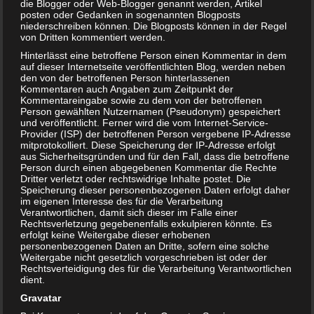
die Blogger oder Web-Blogger genannt werden, Artikel
Curry in der Schwangerschaft – schädlich?
posten oder Gedanken in sogenannten Blogposts
niederschreiben können. Die Blogposts können in der Regel
von Dritten kommentiert werden.
Hinterlässt eine betroffene Person einen Kommentar in dem
auf dieser Internetseite veröffentlichten Blog, werden neben
den von der betroffenen Person hinterlassenen
Kommentaren auch Angaben zum Zeitpunkt der
Kommentareingabe sowie zu dem von der betroffenen
Person gewählten Nutzernamen (Pseudonym) gespeichert
und veröffentlicht. Ferner wird die vom Internet-Service-
Provider (ISP) der betroffenen Person vergebene IP-Adresse
mitprotokolliert. Diese Speicherung der IP-Adresse erfolgt
aus Sicherheitsgründen und für den Fall, dass die betroffene
Person durch einen abgegebenen Kommentar die Rechte
Dritter verletzt oder rechtswidrige Inhalte postet. Die
Speicherung dieser personenbezogenen Daten erfolgt daher
im eigenen Interesse des für die Verarbeitung
Schwangerschaft: 1. Trimester
Verantwortlichen, damit sich dieser im Falle einer
Rechtsverletzung gegebenenfalls exkulpieren könnte. Es
erfolgt keine Weitergabe dieser erhobenen
personenbezogenen Daten an Dritte, sofern eine solche
Weitergabe nicht gesetzlich vorgeschrieben ist oder der
Rechtsverteidigung des für die Verarbeitung Verantwortlichen
dient.
Gravatar