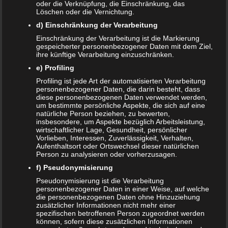
Schwangerschaftssymptome
oder die Verknüpfung, die Einschränkung, das
Löschen oder die Vernichtung.
d) Einschränkung der Verarbeitung
In den
ersten Wochen der Schwangerschaft
wird das
Hormon Progesteron ausgestoßen. Es sorgt dafür, dass
Einschränkung der Verarbeitung ist die Markierung
gespeicherter personenbezogener Daten mit dem Ziel,
die Schwangerschaft bestehen bleibt und beruhigt den
ihre künftige Verarbeitung einzuschränken.
Körper. Dadurch erklärt sich dann auch die oft auftretende
e) Profiling
Müdigkeit von Frauen in den ersten
Profiling ist jede Art der automatisierten Verarbeitung
Schwangerschaftswochen. Das Hormon wird bis zur 11.
personenbezogener Daten, die darin besteht, dass
oder 12. Schwangerschaftswoche gebildet. Bis dahin wird
diese personenbezogenen Daten verwendet werden,
um bestimmte persönliche Aspekte, die sich auf eine
die Müdigkeit die Schwangere begleiten.
natürliche Person beziehen, zu bewerten,
insbesondere, um Aspekte bezüglich Arbeitsleistung,
Übelkeit
wirtschaftlicher Lage, Gesundheit, persönlicher
Vorlieben, Interessen, Zuverlässigkeit, Verhalten,
Aufenthaltsort oder Ortswechsel dieser natürlichen
Übelkeit ist keine schöne Sache, tritt allerdings oftmals in
Person zu analysieren oder vorherzusagen.
den ersten Schwangerschaftswochen vermehrt auf. Auch
f) Pseudonymisierung
die sogenannte Morgenübelkeit ist keine Seltenheit.
Pseudonymisierung ist die Verarbeitung
Manchmal geht die Übelkeit auch mit einem Erbrechen
personenbezogener Daten in einer Weise, auf welche
die personenbezogenen Daten ohne Hinzuziehung
einher. Das Gute ist, dass die Übelkeit ungefähr ab der 16.
zusätzlicher Informationen nicht mehr einer
Woche anfängt zu legen. In seltenen Fällen kann die
spezifischen betroffenen Person zugeordnet werden
können, sofern diese zusätzlichen Informationen
Übelkeit aber die ganze Schwangerschaft anhalten.