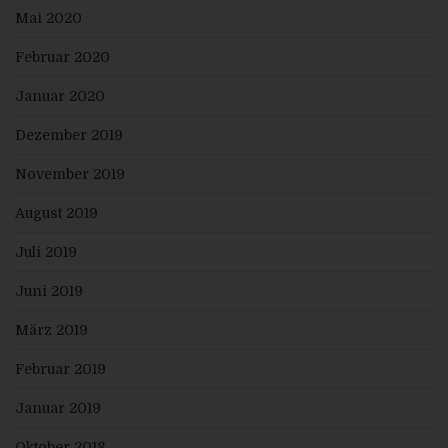
welche die veröffentlichten personenbezogenen Daten
Mai 2020
verarbeiten, darüber in Kenntnis zu setzen, dass die
betroffene Person von diesen anderen für die
Februar 2020
Datenverarbeitung Verantwortlichen die Löschung
sämtlicherlinks zu diesen personenbezogenen Daten
oder von Kopien oder Replikationen dieser
Januar 2020
personenbezogenen Daten verlangt hat, soweit die
Verarbeitung nicht erforderlich ist. Der Mitarbeiter wird
Dezember 2019
im Einzelfall das Notwendige veranlassen.
e) Recht auf Einschränkung der Verarbeitung
November 2019
Jede von der Verarbeitung personenbezogener Daten
betroffene Person hat das vom Europäischen
August 2019
Richtlinien- und Verordnungsgeber gewährte Recht,
von dem Verantwortlichen die Einschränkung der
Juli 2019
Verarbeitung zu verlangen, wenn eine der folgenden
Voraussetzungen gegeben ist:
Juni 2019
Die Richtigkeit der personenbezogenen Daten wird
von der betroffenen Person bestritten, und zwar für
eine Dauer, die es dem Verantwortlichen
März 2019
ermöglicht, die Richtigkeit der personenbezogenen
Daten zu überprüfen.
Februar 2019
Die Verarbeitung ist unrechtmäßig, die betroffene
Person lehnt die Löschung der
Januar 2019
personenbezogenen Daten ab und verlangt
stattdessen die Einschränkung der Nutzung der
personenbezogenen Daten.
Oktober 2018