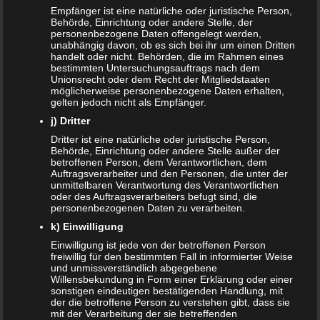
Empfänger ist eine natürliche oder juristische Person,
unter diesem Symptome leiden, unbedingt einen Arzt
Behörde, Einrichtung oder andere Stelle, der
aufsuchen.
personenbezogene Daten offengelegt werden,
unabhängig davon, ob es sich bei ihr um einen Dritten
Vermehrtes Wasserlassen
handelt oder nicht. Behörden, die im Rahmen eines
bestimmten Untersuchungsauftrags nach dem
Unionsrecht oder dem Recht der Mitgliedstaaten
möglicherweise personenbezogene Daten erhalten,
Nicht selten hat die Schwangere das Gefühl, sie müsse
gelten jedoch nicht als Empfänger.
öfter zur Toilette beziehungsweise Wasserlassen. Der
j) Dritter
Grund dafür ist recht simpel: Die
Gebärmutter
drückt auf
Dritter ist eine natürliche oder juristische Person,
die Harnblase. Dadurch entsteht das Gefühl, man müsse
Behörde, Einrichtung oder andere Stelle außer der
öfter auf die Toilette. Dieses Symptom tritt in der Regel
betroffenen Person, dem Verantwortlichen, dem
zwischen der 6. und 8. Schwangerschaftswoche auf.
Auftragsverarbeiter und den Personen, die unter der
unmittelbaren Verantwortung des Verantwortlichen
oder des Auftragsverarbeiters befugt sind, die
Stimmungsschwankungen
personenbezogenen Daten zu verarbeiten.
k) Einwilligung
Das waren aber noch nicht alle
Einwilligung ist jede von der betroffenen Person
Schwangerschaftssymptome. Nicht wenige Frauen
freiwillig für den bestimmten Fall in informierter Weise
berichten von extremen Stimmungsschwankungen in der
und unmissverständlich abgegebene
Willensbekundung in Form einer Erklärung oder einer
Schwangerschaft. Das gilt insbesondere für die ersten
sonstigen eindeutigen bestätigenden Handlung, mit
Schwangerschaftswochen. Ursächlich für das
der die betroffene Person zu verstehen gibt, dass sie
mit der Verarbeitung der sie betreffenden
Schwangerschaftssymptom sind Hormonumstellungen.