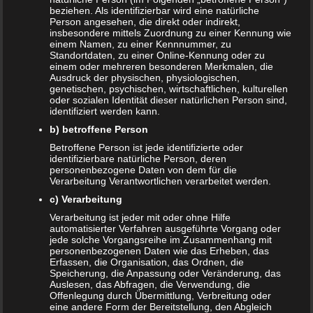
es und wie sicher sind die jeweiligen Symptome? Frauen
beziehen. Als identifizierbar wird eine natürliche
kennen ihren Körper ganz genau und haben es meistens
Person angesehen, die direkt oder indirekt,
insbesondere mittels Zuordnung zu einer Kennung wie
im Gefühl, wenn sich etwas verändert. Und dieses Gefühl
einem Namen, zu einer Kennnummer, zu
kommt nicht von ungefähr: Ist eine Frau schwanger, dann
Standortdaten, zu einer Online-Kennung oder zu
einem oder mehreren besonderen Merkmalen, die
beginnt im Körper bereits in den ersten Wochen der
Ausdruck der physischen, physiologischen,
Schwangerschaft eine große Umstellung. Die Umstellung
genetischen, psychischen, wirtschaftlichen, kulturellen
kann durch die Frau bereits vor dem Ausbleiben der Regel
oder sozialen Identität dieser natürlichen Person sind,
identifiziert werden kann.
auftreten.
b) betroffene Person
Veränderung der Brüste
Betroffene Person ist jede identifizierte oder
identifizierbare natürliche Person, deren
personenbezogene Daten von dem für die
In den ersten Wochen der Schwangerschaft fangen die
Verarbeitung Verantwortlichen verarbeitet werden.
Brüste an zu wachsen. Dadurch kann wiederum ein
c) Verarbeitung
Spannungsgefühl in den Brüsten auftreten, sie werden
Verarbeitung ist jeder mit oder ohne Hilfe
empfindlicher gegenüber Berührungen. Manche Frauen
automatisierter Verfahren ausgeführte Vorgang oder
stellen fest, dass sich die Venen unter der Haut der Brüste
jede solche Vorgangsreihe im Zusammenhang mit
personenbezogenen Daten wie das Erheben, das
stärker abzeichnen und die Brustwarzen etwas dunkler als
Erfassen, die Organisation, das Ordnen, die
sonst aussehen.
Speicherung, die Anpassung oder Veränderung, das
Auslesen, das Abfragen, die Verwendung, die
Vermehrte Müdigkeit als
Offenlegung durch Übermittlung, Verbreitung oder
eine andere Form der Bereitstellung, den Abgleich