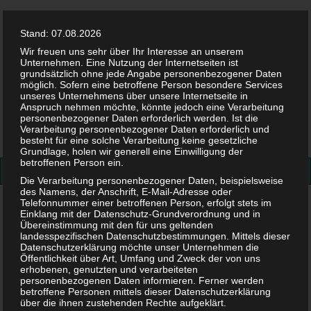
Stand: 07.08.2026
Wir freuen uns sehr über Ihr Interesse an unserem
Unternehmen. Eine Nutzung der Internetseiten ist
grundsätzlich ohne jede Angabe personenbezogener Daten
möglich. Sofern eine betroffene Person besondere Services
Facebook
Twitter
Instag
Pint
unseres Unternehmens über unsere Internetseite in
Anspruch nehmen möchte, könnte jedoch eine Verarbeitung
personenbezogener Daten erforderlich werden. Ist die
Suchen
Verarbeitung personenbezogener Daten erforderlich und
besteht für eine solche Verarbeitung keine gesetzliche
nach:
Grundlage, holen wir generell eine Einwilligung der
betroffenen Person ein.
Die Verarbeitung personenbezogener Daten, beispielsweise
des Namens, der Anschrift, E-Mail-Adresse oder
Telefonnummer einer betroffenen Person, erfolgt stets im
Sport
Einklang mit der Datenschutz-Grundverordnung und in
Übereinstimmung mit den für uns geltenden
landesspezifischen Datenschutzbestimmungen. Mittels dieser
Schlagwort:
Sport
Datenschutzerklärung möchte unser Unternehmen die
Öffentlichkeit über Art, Umfang und Zweck der von uns
erhobenen, genutzten und verarbeiteten
personenbezogenen Daten informieren. Ferner werden
betroffene Personen mittels dieser Datenschutzerklärung
über die ihnen zustehenden Rechte aufgeklärt.