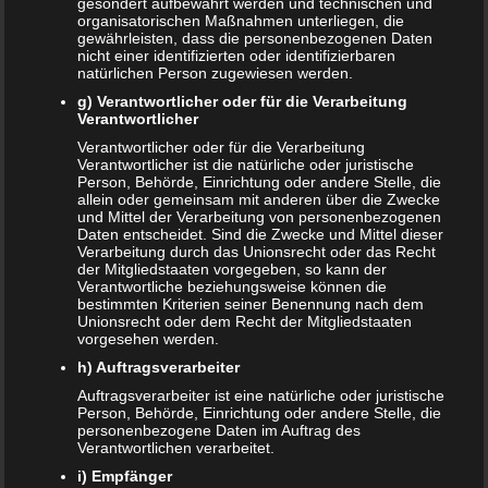
gesondert aufbewahrt werden und technischen und
organisatorischen Maßnahmen unterliegen, die
gewährleisten, dass die personenbezogenen Daten
ÄLTERE ARTIKEL
nicht einer identifizierten oder identifizierbaren
natürlichen Person zugewiesen werden.
Juni 2024
g) Verantwortlicher oder für die Verarbeitung
Verantwortlicher
Mai 2024
Verantwortlicher oder für die Verarbeitung
Verantwortlicher ist die natürliche oder juristische
März 2023
Person, Behörde, Einrichtung oder andere Stelle, die
allein oder gemeinsam mit anderen über die Zwecke
Oktober 2021
und Mittel der Verarbeitung von personenbezogenen
Daten entscheidet. Sind die Zwecke und Mittel dieser
Verarbeitung durch das Unionsrecht oder das Recht
November 2020
der Mitgliedstaaten vorgegeben, so kann der
Verantwortliche beziehungsweise können die
Oktober 2020
bestimmten Kriterien seiner Benennung nach dem
Unionsrecht oder dem Recht der Mitgliedstaaten
vorgesehen werden.
September 2020
h) Auftragsverarbeiter
Juni 2020
Auftragsverarbeiter ist eine natürliche oder juristische
Person, Behörde, Einrichtung oder andere Stelle, die
Mai 2020
personenbezogene Daten im Auftrag des
Verantwortlichen verarbeitet.
Februar 2020
i) Empfänger