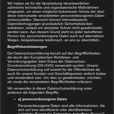
Wir haben als für die Verarbeitung Verantwortlicher
zahlreiche technische und organisatorische Maßnahmen
umgesetzt, um einen möglichst lückenlosen Schutz der über
diese Internetseite verarbeiteten personenbezogenen Daten
sicherzustellen. Dennoch können Internetbasierte
Datenübertragungen grundsätzlich Sicherheitslücken
aufweisen, sodass ein absoluter Schutz nicht gewährleistet
werden kann. Aus diesem Grund steht es jeder betroffenen
Person frei, personenbezogene Daten auch auf alternativen
Wegen, beispielsweise telefonisch, an uns zu übermitteln.
Begriffsbestimmungen
Die Datenschutzerklärung beruht auf den Begrifflichkeiten,
die durch den Europäischen Richtlinien- und
Verordnungsgeber beim Erlass der Datenschutz-
Sport in der Schwangerschaft – was ist gut
Grundverordnung (DS-GVO) verwendet wurden. Unsere
Datenschutzerklärung soll sowohl für die Öffentlichkeit als
für mich?
auch für unsere Kunden und Geschäftspartner einfach lesbar
und verständlich sein. Um dies zu gewährleisten, möchten
15. JULI 2018
wir vorab die verwendeten Begrifflichkeiten erläutern.
Das Körpergewicht nimmt zu. Jede Bewegung wird
Wir verwenden in dieser Datenschutzerklärung unter
schwerer und man fühlt sich nicht mehr ganz wohl in
anderem die folgenden Begriffe:
seinem Körper. Der Sport fehlt einfach. Vor Beginn…
a) personenbezogene Daten
WEITERLESEN...
Personenbezogene Daten sind alle Informationen, die
sich auf eine identifizierte oder identifizierbare
natürliche Person (im Folgenden „betroffene Person")