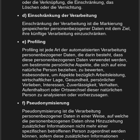
oder die Verknüpfung, die Einschränkung, das
Frank Zimmermann
zu
Schwanger von Affäre – was nun?
Löschen oder die Vernichtung.
d) Einschränkung der Verarbeitung
Kristin Rudolph
zu
Vollmachten für Kinder
Einschränkung der Verarbeitung ist die Markierung
gespeicherter personenbezogener Daten mit dem Ziel,
Franzi
zu
Vollmachten für Kinder
ihre künftige Verarbeitung einzuschränken.
Viola
zu
BRIO Angebote – Holzeisenbahnen besonders
e) Profiling
günstig kaufen
Profiling ist jede Art der automatisierten Verarbeitung
personenbezogener Daten, die darin besteht, dass
diese personenbezogenen Daten verwendet werden,
SANDRA
zu
Vollmachten für Kinder
um bestimmte persönliche Aspekte, die sich auf eine
natürliche Person beziehen, zu bewerten,
NACHRICHTEN
insbesondere, um Aspekte bezüglich Arbeitsleistung,
wirtschaftlicher Lage, Gesundheit, persönlicher
Kinder- und Jugendstärkungsgesetz kommt
Vorlieben, Interessen, Zuverlässigkeit, Verhalten,
Aufenthaltsort oder Ortswechsel dieser natürlichen
Person zu analysieren oder vorherzusagen.
Familien profitieren vom Rekordhaushalt 2020
f) Pseudonymisierung
Cannabis in der Muttermilch nachweisbar
Pseudonymisierung ist die Verarbeitung
personenbezogener Daten in einer Weise, auf welche
die personenbezogenen Daten ohne Hinzuziehung
Elterngeld online beantragen
zusätzlicher Informationen nicht mehr einer
spezifischen betroffenen Person zugeordnet werden
können, sofern diese zusätzlichen Informationen
Zahnspange für viele Kinder nicht notwendig