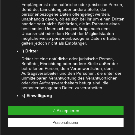
Empfänger ist eine natürliche oder juristische Person,
Januar 2020
Behörde, Einrichtung oder andere Stelle, der
personenbezogene Daten offengelegt werden,
Dezember 2019
unabhängig davon, ob es sich bei ihr um einen Dritten
handelt oder nicht. Behörden, die im Rahmen eines
bestimmten Untersuchungsauftrags nach dem
November 2019
Unionsrecht oder dem Recht der Mitgliedstaaten
möglicherweise personenbezogene Daten erhalten,
August 2019
gelten jedoch nicht als Empfänger.
j) Dritter
Juli 2019
Dritter ist eine natürliche oder juristische Person,
Behörde, Einrichtung oder andere Stelle außer der
Juni 2019
betroffenen Person, dem Verantwortlichen, dem
Auftragsverarbeiter und den Personen, die unter der
März 2019
unmittelbaren Verantwortung des Verantwortlichen
oder des Auftragsverarbeiters befugt sind, die
personenbezogenen Daten zu verarbeiten.
Februar 2019
k) Einwilligung
Januar 2019
Einwilligung ist jede von der betroffenen Person
freiwillig für den bestimmten Fall in informierter Weise
✓ Akzeptieren
Oktober 2018
und unmissverständlich abgegebene
Willensbekundung in Form einer Erklärung oder einer
Personalisieren
sonstigen eindeutigen bestätigenden Handlung, mit
Juli 2018
der die betroffene Person zu verstehen gibt, dass sie
mit der Verarbeitung der sie betreffenden