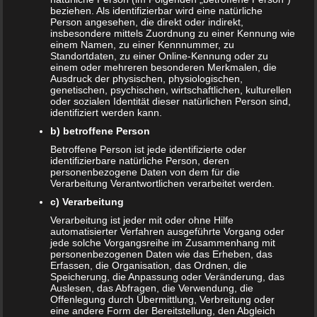
beziehen. Als identifizierbar wird eine natürliche
Datenschutzerklärung
|
Datenauszug
|
Datenschutzeinstellungen
|
Person angesehen, die direkt oder indirekt,
Löschanfrage
|
Fotonachweise
|
Impressum
insbesondere mittels Zuordnung zu einer Kennung wie
einem Namen, zu einer Kennnummer, zu
Standortdaten, zu einer Online-Kennung oder zu
einem oder mehreren besonderen Merkmalen, die
Ausdruck der physischen, physiologischen,
genetischen, psychischen, wirtschaftlichen, kulturellen
oder sozialen Identität dieser natürlichen Person sind,
identifiziert werden kann.
b) betroffene Person
NEUE ARTIKEL
Betroffene Person ist jede identifizierte oder
identifizierbare natürliche Person, deren
Das sind die vier Phasen der Eltern-Kind-Beziehung
personenbezogene Daten von dem für die
Verarbeitung Verantwortlichen verarbeitet werden.
Bildschirmzeit für Kinder: So viel ist wirklich genug!
c) Verarbeitung
Verarbeitung ist jeder mit oder ohne Hilfe
Schwangerschaft – ein kurzer Überblick
automatisierter Verfahren ausgeführte Vorgang oder
jede solche Vorgangsreihe im Zusammenhang mit
Schwangerschaft: 1. Trimester
personenbezogenen Daten wie das Erheben, das
Erfassen, die Organisation, das Ordnen, die
Speicherung, die Anpassung oder Veränderung, das
Babyhaut schützen: So gelingt es am besten!
Auslesen, das Abfragen, die Verwendung, die
Offenlegung durch Übermittlung, Verbreitung oder
NEUE KOMMENTARE
eine andere Form der Bereitstellung, den Abgleich