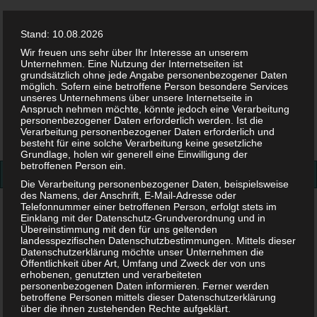
Stand: 10.08.2026
Wir freuen uns sehr über Ihr Interesse an unserem
Unternehmen. Eine Nutzung der Internetseiten ist
grundsätzlich ohne jede Angabe personenbezogener Daten
möglich. Sofern eine betroffene Person besondere Services
Facebook
Twitter
Instag
Pint
unseres Unternehmens über unsere Internetseite in
Anspruch nehmen möchte, könnte jedoch eine Verarbeitung
personenbezogener Daten erforderlich werden. Ist die
Suchen
Verarbeitung personenbezogener Daten erforderlich und
besteht für eine solche Verarbeitung keine gesetzliche
nach:
Grundlage, holen wir generell eine Einwilligung der
betroffenen Person ein.
Die Verarbeitung personenbezogener Daten, beispielsweise
des Namens, der Anschrift, E-Mail-Adresse oder
Telefonnummer einer betroffenen Person, erfolgt stets im
Juckreiz
Einklang mit der Datenschutz-Grundverordnung und in
Übereinstimmung mit den für uns geltenden
landesspezifischen Datenschutzbestimmungen. Mittels dieser
Schlagwort:
Juckreiz
Datenschutzerklärung möchte unser Unternehmen die
Öffentlichkeit über Art, Umfang und Zweck der von uns
erhobenen, genutzten und verarbeiteten
personenbezogenen Daten informieren. Ferner werden
betroffene Personen mittels dieser Datenschutzerklärung
über die ihnen zustehenden Rechte aufgeklärt.