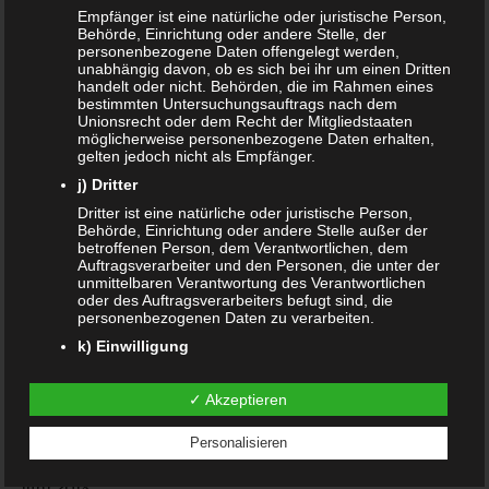
Empfänger ist eine natürliche oder juristische Person,
Januar 2020
Behörde, Einrichtung oder andere Stelle, der
personenbezogene Daten offengelegt werden,
Dezember 2019
unabhängig davon, ob es sich bei ihr um einen Dritten
handelt oder nicht. Behörden, die im Rahmen eines
bestimmten Untersuchungsauftrags nach dem
November 2019
Unionsrecht oder dem Recht der Mitgliedstaaten
möglicherweise personenbezogene Daten erhalten,
August 2019
gelten jedoch nicht als Empfänger.
j) Dritter
Juli 2019
Dritter ist eine natürliche oder juristische Person,
Behörde, Einrichtung oder andere Stelle außer der
Juni 2019
betroffenen Person, dem Verantwortlichen, dem
Auftragsverarbeiter und den Personen, die unter der
März 2019
unmittelbaren Verantwortung des Verantwortlichen
oder des Auftragsverarbeiters befugt sind, die
Februar 2019
personenbezogenen Daten zu verarbeiten.
k) Einwilligung
Januar 2019
Einwilligung ist jede von der betroffenen Person
freiwillig für den bestimmten Fall in informierter Weise
✓ Akzeptieren
Oktober 2018
und unmissverständlich abgegebene
Willensbekundung in Form einer Erklärung oder einer
Personalisieren
sonstigen eindeutigen bestätigenden Handlung, mit
Juli 2018
der die betroffene Person zu verstehen gibt, dass sie
mit der Verarbeitung der sie betreffenden
Juni 2018