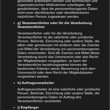
gesondert aufbewahrt werden und technischen und
organisatorischen Maßnahmen unterliegen, die
gewährleisten, dass die personenbezogenen Daten
ÄLTERE ARTIKEL
nicht einer identifizierten oder identifizierbaren
natürlichen Person zugewiesen werden.
Juni 2024
g) Verantwortlicher oder für die Verarbeitung
Verantwortlicher
Mai 2024
Verantwortlicher oder für die Verarbeitung
Verantwortlicher ist die natürliche oder juristische
März 2023
Person, Behörde, Einrichtung oder andere Stelle, die
allein oder gemeinsam mit anderen über die Zwecke
Oktober 2021
und Mittel der Verarbeitung von personenbezogenen
Daten entscheidet. Sind die Zwecke und Mittel dieser
Verarbeitung durch das Unionsrecht oder das Recht
November 2020
der Mitgliedstaaten vorgegeben, so kann der
Verantwortliche beziehungsweise können die
Oktober 2020
bestimmten Kriterien seiner Benennung nach dem
Unionsrecht oder dem Recht der Mitgliedstaaten
September 2020
vorgesehen werden.
h) Auftragsverarbeiter
Juni 2020
Auftragsverarbeiter ist eine natürliche oder juristische
Person, Behörde, Einrichtung oder andere Stelle, die
Mai 2020
personenbezogene Daten im Auftrag des
Verantwortlichen verarbeitet.
Februar 2020
i) Empfänger