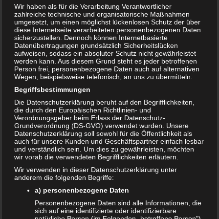
Wir haben als für die Verarbeitung Verantwortlicher
zahlreiche technische und organisatorische Maßnahmen
umgesetzt, um einen möglichst lückenlosen Schutz der über
diese Internetseite verarbeiteten personenbezogenen Daten
sicherzustellen. Dennoch können Internetbasierte
Datenübertragungen grundsätzlich Sicherheitslücken
aufweisen, sodass ein absoluter Schutz nicht gewährleistet
werden kann. Aus diesem Grund steht es jeder betroffenen
Person frei, personenbezogene Daten auch auf alternativen
Wegen, beispielsweise telefonisch, an uns zu übermitteln.
Begriffsbestimmungen
Die Datenschutzerklärung beruht auf den Begrifflichkeiten,
die durch den Europäischen Richtlinien- und
Verordnungsgeber beim Erlass der Datenschutz-
Juckreiz in der Schwangerschaft
Grundverordnung (DS-GVO) verwendet wurden. Unsere
Datenschutzerklärung soll sowohl für die Öffentlichkeit als
11. JULI 2018
auch für unsere Kunden und Geschäftspartner einfach lesbar
und verständlich sein. Um dies zu gewährleisten, möchten
Eine häufige Schwangerschaftbeschwerde ist der Juckreiz
wir vorab die verwendeten Begrifflichkeiten erläutern.
der Haut in der Schwangerschaft. Es handelt sich um die
Wir verwenden in dieser Datenschutzerklärung unter
sogenannte Schwangerschaftsdermatose. Dabei fängt die
anderem die folgenden Begriffe:
Haut unangenehm an zu…
a) personenbezogene Daten
WEITERLESEN...
Personenbezogene Daten sind alle Informationen, die
sich auf eine identifizierte oder identifizierbare
natürliche Person (im Folgenden „betroffene Person")