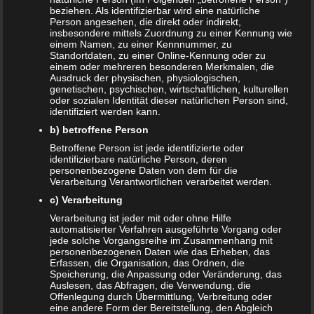
beziehen. Als identifizierbar wird eine natürliche
Datenschutzerklärung
|
Datenauszug
|
Datenschutzeinstellungen
|
Person angesehen, die direkt oder indirekt,
Löschanfrage
|
Fotonachweise
|
Impressum
insbesondere mittels Zuordnung zu einer Kennung wie
einem Namen, zu einer Kennnummer, zu
Standortdaten, zu einer Online-Kennung oder zu
einem oder mehreren besonderen Merkmalen, die
Ausdruck der physischen, physiologischen,
genetischen, psychischen, wirtschaftlichen, kulturellen
oder sozialen Identität dieser natürlichen Person sind,
identifiziert werden kann.
b) betroffene Person
NEUE ARTIKEL
Betroffene Person ist jede identifizierte oder
identifizierbare natürliche Person, deren
Das sind die vier Phasen der Eltern-Kind-Beziehung
personenbezogene Daten von dem für die
Verarbeitung Verantwortlichen verarbeitet werden.
Bildschirmzeit für Kinder: So viel ist wirklich genug!
c) Verarbeitung
Verarbeitung ist jeder mit oder ohne Hilfe
Schwangerschaft – ein kurzer Überblick
automatisierter Verfahren ausgeführte Vorgang oder
jede solche Vorgangsreihe im Zusammenhang mit
Schwangerschaft: 1. Trimester
personenbezogenen Daten wie das Erheben, das
Erfassen, die Organisation, das Ordnen, die
Babyhaut schützen: So gelingt es am besten!
Speicherung, die Anpassung oder Veränderung, das
Auslesen, das Abfragen, die Verwendung, die
Offenlegung durch Übermittlung, Verbreitung oder
NEUE KOMMENTARE
eine andere Form der Bereitstellung, den Abgleich