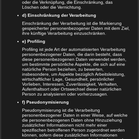
oder die Verknüpfung, die Einschränkung, das
Frank Zimmermann
zu
Schwanger von Affäre – was nun?
Löschen oder die Vernichtung.
d) Einschränkung der Verarbeitung
Kristin Rudolph
zu
Vollmachten für Kinder
Einschränkung der Verarbeitung ist die Markierung
gespeicherter personenbezogener Daten mit dem Ziel,
Franzi
zu
Vollmachten für Kinder
ihre künftige Verarbeitung einzuschränken.
Viola
zu
BRIO Angebote – Holzeisenbahnen besonders
e) Profiling
günstig kaufen
Profiling ist jede Art der automatisierten Verarbeitung
personenbezogener Daten, die darin besteht, dass
diese personenbezogenen Daten verwendet werden,
SANDRA
zu
Vollmachten für Kinder
um bestimmte persönliche Aspekte, die sich auf eine
natürliche Person beziehen, zu bewerten,
NACHRICHTEN
insbesondere, um Aspekte bezüglich Arbeitsleistung,
wirtschaftlicher Lage, Gesundheit, persönlicher
Kinder- und Jugendstärkungsgesetz kommt
Vorlieben, Interessen, Zuverlässigkeit, Verhalten,
Aufenthaltsort oder Ortswechsel dieser natürlichen
Person zu analysieren oder vorherzusagen.
Familien profitieren vom Rekordhaushalt 2020
f) Pseudonymisierung
Cannabis in der Muttermilch nachweisbar
Pseudonymisierung ist die Verarbeitung
personenbezogener Daten in einer Weise, auf welche
die personenbezogenen Daten ohne Hinzuziehung
Elterngeld online beantragen
zusätzlicher Informationen nicht mehr einer
spezifischen betroffenen Person zugeordnet werden
Zahnspange für viele Kinder nicht notwendig
können, sofern diese zusätzlichen Informationen