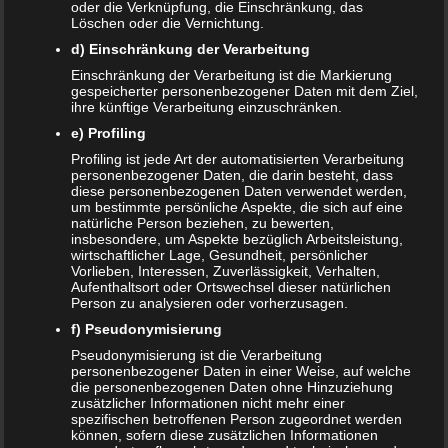
oder die Verknüpfung, die Einschränkung, das
Frank Zimmermann
zu
Schwanger von Affäre – was nun?
Löschen oder die Vernichtung.
d) Einschränkung der Verarbeitung
Kristin Rudolph
zu
Vollmachten für Kinder
Einschränkung der Verarbeitung ist die Markierung
gespeicherter personenbezogener Daten mit dem Ziel,
Franzi
zu
Vollmachten für Kinder
ihre künftige Verarbeitung einzuschränken.
Viola
zu
BRIO Angebote – Holzeisenbahnen besonders
e) Profiling
günstig kaufen
Profiling ist jede Art der automatisierten Verarbeitung
personenbezogener Daten, die darin besteht, dass
diese personenbezogenen Daten verwendet werden,
SANDRA
zu
Vollmachten für Kinder
um bestimmte persönliche Aspekte, die sich auf eine
natürliche Person beziehen, zu bewerten,
NACHRICHTEN
insbesondere, um Aspekte bezüglich Arbeitsleistung,
wirtschaftlicher Lage, Gesundheit, persönlicher
Kinder- und Jugendstärkungsgesetz kommt
Vorlieben, Interessen, Zuverlässigkeit, Verhalten,
Aufenthaltsort oder Ortswechsel dieser natürlichen
Person zu analysieren oder vorherzusagen.
Familien profitieren vom Rekordhaushalt 2020
f) Pseudonymisierung
Cannabis in der Muttermilch nachweisbar
Pseudonymisierung ist die Verarbeitung
personenbezogener Daten in einer Weise, auf welche
die personenbezogenen Daten ohne Hinzuziehung
Elterngeld online beantragen
zusätzlicher Informationen nicht mehr einer
spezifischen betroffenen Person zugeordnet werden
können, sofern diese zusätzlichen Informationen
Zahnspange für viele Kinder nicht notwendig