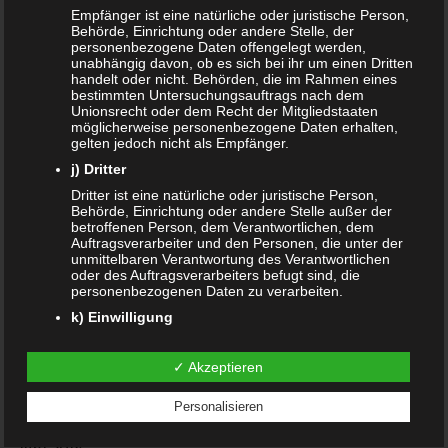
Empfänger ist eine natürliche oder juristische Person,
Januar 2020
Behörde, Einrichtung oder andere Stelle, der
personenbezogene Daten offengelegt werden,
Dezember 2019
unabhängig davon, ob es sich bei ihr um einen Dritten
handelt oder nicht. Behörden, die im Rahmen eines
bestimmten Untersuchungsauftrags nach dem
November 2019
Unionsrecht oder dem Recht der Mitgliedstaaten
möglicherweise personenbezogene Daten erhalten,
August 2019
gelten jedoch nicht als Empfänger.
j) Dritter
Juli 2019
Dritter ist eine natürliche oder juristische Person,
Behörde, Einrichtung oder andere Stelle außer der
Juni 2019
betroffenen Person, dem Verantwortlichen, dem
Auftragsverarbeiter und den Personen, die unter der
März 2019
unmittelbaren Verantwortung des Verantwortlichen
oder des Auftragsverarbeiters befugt sind, die
personenbezogenen Daten zu verarbeiten.
Februar 2019
k) Einwilligung
Januar 2019
Einwilligung ist jede von der betroffenen Person
freiwillig für den bestimmten Fall in informierter Weise
✓ Akzeptieren
Oktober 2018
und unmissverständlich abgegebene
Willensbekundung in Form einer Erklärung oder einer
Personalisieren
sonstigen eindeutigen bestätigenden Handlung, mit
Juli 2018
der die betroffene Person zu verstehen gibt, dass sie
mit der Verarbeitung der sie betreffenden