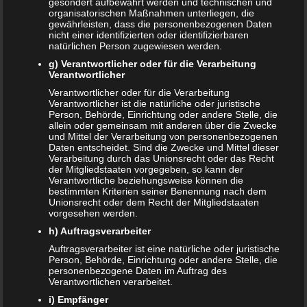
gesondert aufbewahrt werden und technischen und
organisatorischen Maßnahmen unterliegen, die
gewährleisten, dass die personenbezogenen Daten
ÄLTERE ARTIKEL
nicht einer identifizierten oder identifizierbaren
natürlichen Person zugewiesen werden.
Juni 2024
g) Verantwortlicher oder für die Verarbeitung
Verantwortlicher
Mai 2024
Verantwortlicher oder für die Verarbeitung
Verantwortlicher ist die natürliche oder juristische
März 2023
Person, Behörde, Einrichtung oder andere Stelle, die
allein oder gemeinsam mit anderen über die Zwecke
Oktober 2021
und Mittel der Verarbeitung von personenbezogenen
Daten entscheidet. Sind die Zwecke und Mittel dieser
Verarbeitung durch das Unionsrecht oder das Recht
November 2020
der Mitgliedstaaten vorgegeben, so kann der
Verantwortliche beziehungsweise können die
Oktober 2020
bestimmten Kriterien seiner Benennung nach dem
Unionsrecht oder dem Recht der Mitgliedstaaten
vorgesehen werden.
September 2020
h) Auftragsverarbeiter
Juni 2020
Auftragsverarbeiter ist eine natürliche oder juristische
Person, Behörde, Einrichtung oder andere Stelle, die
Mai 2020
personenbezogene Daten im Auftrag des
Verantwortlichen verarbeitet.
Februar 2020
i) Empfänger