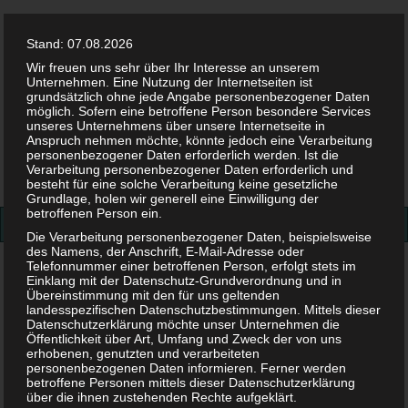
Stand: 07.08.2026
Wir freuen uns sehr über Ihr Interesse an unserem
Unternehmen. Eine Nutzung der Internetseiten ist
grundsätzlich ohne jede Angabe personenbezogener Daten
möglich. Sofern eine betroffene Person besondere Services
Facebook
Twitter
Instag
Pint
unseres Unternehmens über unsere Internetseite in
Anspruch nehmen möchte, könnte jedoch eine Verarbeitung
personenbezogener Daten erforderlich werden. Ist die
Suchen
Verarbeitung personenbezogener Daten erforderlich und
besteht für eine solche Verarbeitung keine gesetzliche
nach:
Grundlage, holen wir generell eine Einwilligung der
betroffenen Person ein.
Die Verarbeitung personenbezogener Daten, beispielsweise
des Namens, der Anschrift, E-Mail-Adresse oder
Telefonnummer einer betroffenen Person, erfolgt stets im
Mutter
Einklang mit der Datenschutz-Grundverordnung und in
Übereinstimmung mit den für uns geltenden
landesspezifischen Datenschutzbestimmungen. Mittels dieser
Schlagwort:
Mutter
Datenschutzerklärung möchte unser Unternehmen die
Öffentlichkeit über Art, Umfang und Zweck der von uns
erhobenen, genutzten und verarbeiteten
personenbezogenen Daten informieren. Ferner werden
betroffene Personen mittels dieser Datenschutzerklärung
über die ihnen zustehenden Rechte aufgeklärt.