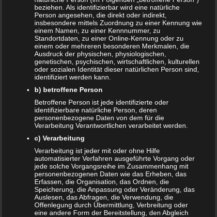
beziehen. Als identifizierbar wird eine natürliche
Datenschutzerklärung
|
Datenauszug
|
Datenschutzeinstellungen
|
Person angesehen, die direkt oder indirekt,
Löschanfrage
|
Fotonachweise
|
Impressum
insbesondere mittels Zuordnung zu einer Kennung wie
einem Namen, zu einer Kennnummer, zu
Standortdaten, zu einer Online-Kennung oder zu
einem oder mehreren besonderen Merkmalen, die
Ausdruck der physischen, physiologischen,
genetischen, psychischen, wirtschaftlichen, kulturellen
oder sozialen Identität dieser natürlichen Person sind,
identifiziert werden kann.
b) betroffene Person
NEUE ARTIKEL
Betroffene Person ist jede identifizierte oder
identifizierbare natürliche Person, deren
Das sind die vier Phasen der Eltern-Kind-Beziehung
personenbezogene Daten von dem für die
Verarbeitung Verantwortlichen verarbeitet werden.
Bildschirmzeit für Kinder: So viel ist wirklich genug!
c) Verarbeitung
Verarbeitung ist jeder mit oder ohne Hilfe
Schwangerschaft – ein kurzer Überblick
automatisierter Verfahren ausgeführte Vorgang oder
jede solche Vorgangsreihe im Zusammenhang mit
Schwangerschaft: 1. Trimester
personenbezogenen Daten wie das Erheben, das
Erfassen, die Organisation, das Ordnen, die
Speicherung, die Anpassung oder Veränderung, das
Babyhaut schützen: So gelingt es am besten!
Auslesen, das Abfragen, die Verwendung, die
Offenlegung durch Übermittlung, Verbreitung oder
NEUE KOMMENTARE
eine andere Form der Bereitstellung, den Abgleich