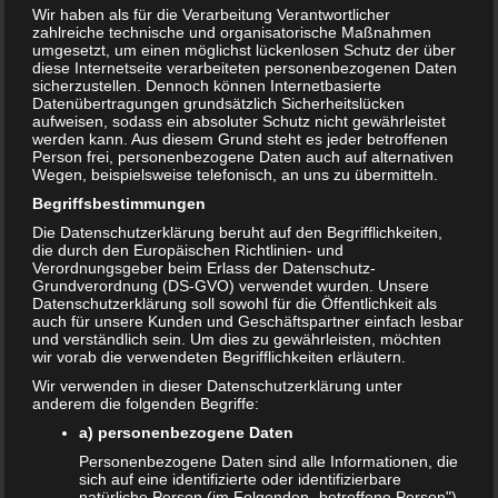
Wir haben als für die Verarbeitung Verantwortlicher
zahlreiche technische und organisatorische Maßnahmen
umgesetzt, um einen möglichst lückenlosen Schutz der über
diese Internetseite verarbeiteten personenbezogenen Daten
sicherzustellen. Dennoch können Internetbasierte
Datenübertragungen grundsätzlich Sicherheitslücken
aufweisen, sodass ein absoluter Schutz nicht gewährleistet
werden kann. Aus diesem Grund steht es jeder betroffenen
Person frei, personenbezogene Daten auch auf alternativen
Wegen, beispielsweise telefonisch, an uns zu übermitteln.
Begriffsbestimmungen
Die Datenschutzerklärung beruht auf den Begrifflichkeiten,
die durch den Europäischen Richtlinien- und
Verordnungsgeber beim Erlass der Datenschutz-
Sport in der Schwangerschaft – was ist gut
Grundverordnung (DS-GVO) verwendet wurden. Unsere
Datenschutzerklärung soll sowohl für die Öffentlichkeit als
für mich?
auch für unsere Kunden und Geschäftspartner einfach lesbar
und verständlich sein. Um dies zu gewährleisten, möchten
15. JULI 2018
wir vorab die verwendeten Begrifflichkeiten erläutern.
Das Körpergewicht nimmt zu. Jede Bewegung wird
Wir verwenden in dieser Datenschutzerklärung unter
schwerer und man fühlt sich nicht mehr ganz wohl in
anderem die folgenden Begriffe:
seinem Körper. Der Sport fehlt einfach. Vor Beginn…
a) personenbezogene Daten
WEITERLESEN...
Personenbezogene Daten sind alle Informationen, die
sich auf eine identifizierte oder identifizierbare
natürliche Person (im Folgenden „betroffene Person")