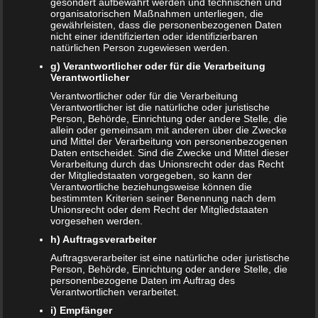
gesondert aufbewahrt werden und technischen und
ÄLTERE ARTIKEL
organisatorischen Maßnahmen unterliegen, die
gewährleisten, dass die personenbezogenen Daten
nicht einer identifizierten oder identifizierbaren
Juni 2024
natürlichen Person zugewiesen werden.
Mai 2024
g) Verantwortlicher oder für die Verarbeitung
Verantwortlicher
März 2023
Verantwortlicher oder für die Verarbeitung
Verantwortlicher ist die natürliche oder juristische
Person, Behörde, Einrichtung oder andere Stelle, die
Oktober 2021
allein oder gemeinsam mit anderen über die Zwecke
und Mittel der Verarbeitung von personenbezogenen
November 2020
Daten entscheidet. Sind die Zwecke und Mittel dieser
Verarbeitung durch das Unionsrecht oder das Recht
der Mitgliedstaaten vorgegeben, so kann der
Oktober 2020
Verantwortliche beziehungsweise können die
bestimmten Kriterien seiner Benennung nach dem
September 2020
Unionsrecht oder dem Recht der Mitgliedstaaten
vorgesehen werden.
Juni 2020
h) Auftragsverarbeiter
Auftragsverarbeiter ist eine natürliche oder juristische
Mai 2020
Person, Behörde, Einrichtung oder andere Stelle, die
personenbezogene Daten im Auftrag des
Februar 2020
Verantwortlichen verarbeitet.
i) Empfänger
Januar 2020