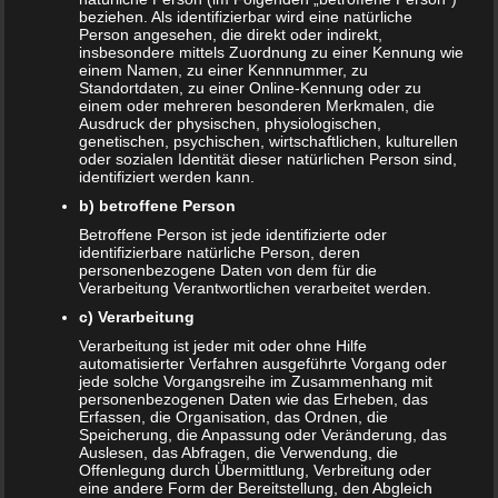
Datenschutzerklärung
|
Datenauszug
|
Datenschutzeinstellungen
|
beziehen. Als identifizierbar wird eine natürliche
Löschanfrage
|
Fotonachweise
|
Impressum
Person angesehen, die direkt oder indirekt,
insbesondere mittels Zuordnung zu einer Kennung wie
einem Namen, zu einer Kennnummer, zu
Standortdaten, zu einer Online-Kennung oder zu
einem oder mehreren besonderen Merkmalen, die
Ausdruck der physischen, physiologischen,
genetischen, psychischen, wirtschaftlichen, kulturellen
oder sozialen Identität dieser natürlichen Person sind,
identifiziert werden kann.
NEUE ARTIKEL
b) betroffene Person
Betroffene Person ist jede identifizierte oder
Das sind die vier Phasen der Eltern-Kind-Beziehung
identifizierbare natürliche Person, deren
personenbezogene Daten von dem für die
Bildschirmzeit für Kinder: So viel ist wirklich genug!
Verarbeitung Verantwortlichen verarbeitet werden.
c) Verarbeitung
Schwangerschaft – ein kurzer Überblick
Verarbeitung ist jeder mit oder ohne Hilfe
automatisierter Verfahren ausgeführte Vorgang oder
Schwangerschaft: 1. Trimester
jede solche Vorgangsreihe im Zusammenhang mit
personenbezogenen Daten wie das Erheben, das
Babyhaut schützen: So gelingt es am besten!
Erfassen, die Organisation, das Ordnen, die
Speicherung, die Anpassung oder Veränderung, das
NEUE KOMMENTARE
Auslesen, das Abfragen, die Verwendung, die
Offenlegung durch Übermittlung, Verbreitung oder
eine andere Form der Bereitstellung, den Abgleich
Frank Zimmermann
zu
Schwanger von Affäre – was nun?