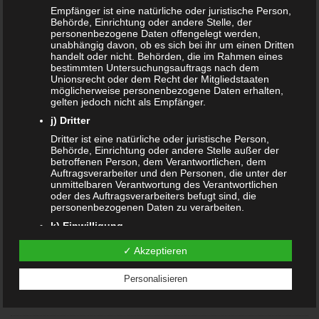
Empfänger ist eine natürliche oder juristische Person,
Behörde, Einrichtung oder andere Stelle, der
Dezember 2019
personenbezogene Daten offengelegt werden,
unabhängig davon, ob es sich bei ihr um einen Dritten
November 2019
handelt oder nicht. Behörden, die im Rahmen eines
bestimmten Untersuchungsauftrags nach dem
Unionsrecht oder dem Recht der Mitgliedstaaten
August 2019
möglicherweise personenbezogene Daten erhalten,
gelten jedoch nicht als Empfänger.
Juli 2019
j) Dritter
Juni 2019
Dritter ist eine natürliche oder juristische Person,
Behörde, Einrichtung oder andere Stelle außer der
betroffenen Person, dem Verantwortlichen, dem
März 2019
Auftragsverarbeiter und den Personen, die unter der
unmittelbaren Verantwortung des Verantwortlichen
Februar 2019
oder des Auftragsverarbeiters befugt sind, die
personenbezogenen Daten zu verarbeiten.
Januar 2019
k) Einwilligung
Einwilligung ist jede von der betroffenen Person
Oktober 2018
✓ Akzeptieren
freiwillig für den bestimmten Fall in informierter Weise
und unmissverständlich abgegebene
Juli 2018
Willensbekundung in Form einer Erklärung oder einer
Personalisieren
sonstigen eindeutigen bestätigenden Handlung, mit
der die betroffene Person zu verstehen gibt, dass sie
Juni 2018
mit der Verarbeitung der sie betreffenden