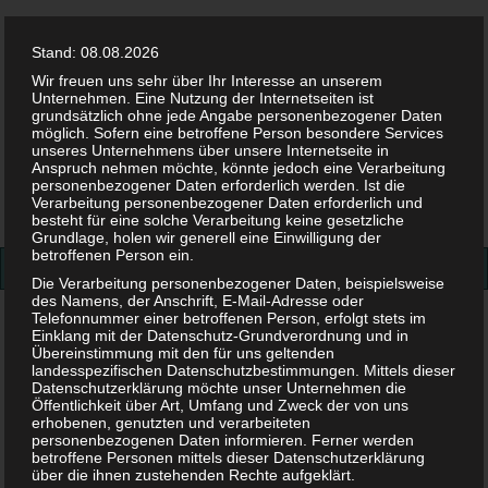
Stand: 08.08.2026
Wir freuen uns sehr über Ihr Interesse an unserem
Unternehmen. Eine Nutzung der Internetseiten ist
grundsätzlich ohne jede Angabe personenbezogener Daten
möglich. Sofern eine betroffene Person besondere Services
Facebook
Twitter
Instag
Pint
unseres Unternehmens über unsere Internetseite in
Anspruch nehmen möchte, könnte jedoch eine Verarbeitung
personenbezogener Daten erforderlich werden. Ist die
Suchen
Verarbeitung personenbezogener Daten erforderlich und
besteht für eine solche Verarbeitung keine gesetzliche
nach:
Grundlage, holen wir generell eine Einwilligung der
betroffenen Person ein.
Die Verarbeitung personenbezogener Daten, beispielsweise
des Namens, der Anschrift, E-Mail-Adresse oder
Telefonnummer einer betroffenen Person, erfolgt stets im
Streit
Einklang mit der Datenschutz-Grundverordnung und in
Übereinstimmung mit den für uns geltenden
landesspezifischen Datenschutzbestimmungen. Mittels dieser
Schlagwort:
Streit
Datenschutzerklärung möchte unser Unternehmen die
Öffentlichkeit über Art, Umfang und Zweck der von uns
erhobenen, genutzten und verarbeiteten
personenbezogenen Daten informieren. Ferner werden
betroffene Personen mittels dieser Datenschutzerklärung
über die ihnen zustehenden Rechte aufgeklärt.