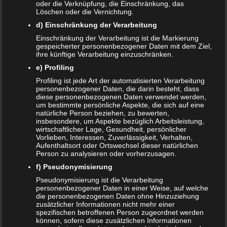
oder die Verknüpfung, die Einschränkung, das
Löschen oder die Vernichtung.
Kristin Rudolph
zu
Vollmachten für Kinder
d) Einschränkung der Verarbeitung
Franzi
zu
Vollmachten für Kinder
Einschränkung der Verarbeitung ist die Markierung
gespeicherter personenbezogener Daten mit dem Ziel,
ihre künftige Verarbeitung einzuschränken.
Viola
zu
BRIO Angebote – Holzeisenbahnen besonders
günstig kaufen
e) Profiling
Profiling ist jede Art der automatisierten Verarbeitung
SANDRA
zu
Vollmachten für Kinder
personenbezogener Daten, die darin besteht, dass
diese personenbezogenen Daten verwendet werden,
NACHRICHTEN
um bestimmte persönliche Aspekte, die sich auf eine
natürliche Person beziehen, zu bewerten,
insbesondere, um Aspekte bezüglich Arbeitsleistung,
Kinder- und Jugendstärkungsgesetz kommt
wirtschaftlicher Lage, Gesundheit, persönlicher
Vorlieben, Interessen, Zuverlässigkeit, Verhalten,
Familien profitieren vom Rekordhaushalt 2020
Aufenthaltsort oder Ortswechsel dieser natürlichen
Person zu analysieren oder vorherzusagen.
Cannabis in der Muttermilch nachweisbar
f) Pseudonymisierung
Pseudonymisierung ist die Verarbeitung
Elterngeld online beantragen
personenbezogener Daten in einer Weise, auf welche
die personenbezogenen Daten ohne Hinzuziehung
zusätzlicher Informationen nicht mehr einer
Zahnspange für viele Kinder nicht notwendig
spezifischen betroffenen Person zugeordnet werden
können, sofern diese zusätzlichen Informationen