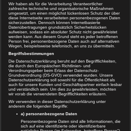
Wir haben als für die Verarbeitung Verantwortlicher
zahlreiche technische und organisatorische Maßnahmen
umgesetzt, um einen möglichst lückenlosen Schutz der über
diese Internetseite verarbeiteten personenbezogenen Daten
sicherzustellen. Dennoch können Internetbasierte
Datenübertragungen grundsätzlich Sicherheitslücken
aufweisen, sodass ein absoluter Schutz nicht gewährleistet
werden kann. Aus diesem Grund steht es jeder betroffenen
Person frei, personenbezogene Daten auch auf alternativen
Wegen, beispielsweise telefonisch, an uns zu übermitteln.
Begriffsbestimmungen
Die Datenschutzerklärung beruht auf den Begrifflichkeiten,
die durch den Europäischen Richtlinien- und
Verordnungsgeber beim Erlass der Datenschutz-
Trotzphase – Belastung für Eltern und Kind
Grundverordnung (DS-GVO) verwendet wurden. Unsere
Datenschutzerklärung soll sowohl für die Öffentlichkeit als
22. JULI 2018
auch für unsere Kunden und Geschäftspartner einfach lesbar
und verständlich sein. Um dies zu gewährleisten, möchten
Wer kennt das nicht? Das Kind schreit und weint und will
wir vorab die verwendeten Begrifflichkeiten erläutern.
unbedingt seinen Willen durchsetzen. Eben noch war alles
Wir verwenden in dieser Datenschutzerklärung unter
gut und plötzlich passt dem kleinen…
anderem die folgenden Begriffe:
WEITERLESEN...
a) personenbezogene Daten
Personenbezogene Daten sind alle Informationen, die
sich auf eine identifizierte oder identifizierbare
natürliche Person (im Folgenden „betroffene Person")