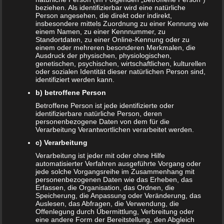
beziehen. Als identifizierbar wird eine natürliche
Datenschutzerklärung
|
Datenauszug
|
Datenschutzeinstellungen
|
Person angesehen, die direkt oder indirekt,
Löschanfrage
|
Fotonachweise
|
Impressum
insbesondere mittels Zuordnung zu einer Kennung wie
einem Namen, zu einer Kennnummer, zu
Standortdaten, zu einer Online-Kennung oder zu
einem oder mehreren besonderen Merkmalen, die
Ausdruck der physischen, physiologischen,
genetischen, psychischen, wirtschaftlichen, kulturellen
oder sozialen Identität dieser natürlichen Person sind,
identifiziert werden kann.
b) betroffene Person
NEUE ARTIKEL
Betroffene Person ist jede identifizierte oder
identifizierbare natürliche Person, deren
Das sind die vier Phasen der Eltern-Kind-Beziehung
personenbezogene Daten von dem für die
Verarbeitung Verantwortlichen verarbeitet werden.
Bildschirmzeit für Kinder: So viel ist wirklich genug!
c) Verarbeitung
Verarbeitung ist jeder mit oder ohne Hilfe
Schwangerschaft – ein kurzer Überblick
automatisierter Verfahren ausgeführte Vorgang oder
jede solche Vorgangsreihe im Zusammenhang mit
Schwangerschaft: 1. Trimester
personenbezogenen Daten wie das Erheben, das
Erfassen, die Organisation, das Ordnen, die
Babyhaut schützen: So gelingt es am besten!
Speicherung, die Anpassung oder Veränderung, das
Auslesen, das Abfragen, die Verwendung, die
Offenlegung durch Übermittlung, Verbreitung oder
NEUE KOMMENTARE
eine andere Form der Bereitstellung, den Abgleich