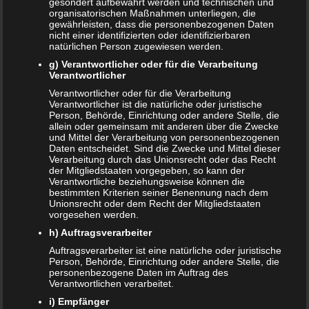
gesondert aufbewahrt werden und technischen und
organisatorischen Maßnahmen unterliegen, die
gewährleisten, dass die personenbezogenen Daten
ÄLTERE ARTIKEL
nicht einer identifizierten oder identifizierbaren
natürlichen Person zugewiesen werden.
Juni 2024
g) Verantwortlicher oder für die Verarbeitung
Verantwortlicher
Mai 2024
Verantwortlicher oder für die Verarbeitung
Verantwortlicher ist die natürliche oder juristische
März 2023
Person, Behörde, Einrichtung oder andere Stelle, die
allein oder gemeinsam mit anderen über die Zwecke
Oktober 2021
und Mittel der Verarbeitung von personenbezogenen
Daten entscheidet. Sind die Zwecke und Mittel dieser
Verarbeitung durch das Unionsrecht oder das Recht
November 2020
der Mitgliedstaaten vorgegeben, so kann der
Verantwortliche beziehungsweise können die
Oktober 2020
bestimmten Kriterien seiner Benennung nach dem
Unionsrecht oder dem Recht der Mitgliedstaaten
September 2020
vorgesehen werden.
h) Auftragsverarbeiter
Juni 2020
Auftragsverarbeiter ist eine natürliche oder juristische
Person, Behörde, Einrichtung oder andere Stelle, die
Mai 2020
personenbezogene Daten im Auftrag des
Verantwortlichen verarbeitet.
Februar 2020
i) Empfänger