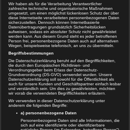
Wir haben als für die Verarbeitung Verantwortlicher
zahlreiche technische und organisatorische Maßnahmen
umgesetzt, um einen möglichst lückenlosen Schutz der über
diese Internetseite verarbeiteten personenbezogenen Daten
sicherzustellen. Dennoch können Internetbasierte
Datenübertragungen grundsätzlich Sicherheitslücken
aufweisen, sodass ein absoluter Schutz nicht gewährleistet
werden kann. Aus diesem Grund steht es jeder betroffenen
Person frei, personenbezogene Daten auch auf alternativen
Wegen, beispielsweise telefonisch, an uns zu übermitteln.
Begriffsbestimmungen
Die Datenschutzerklärung beruht auf den Begrifflichkeiten,
die durch den Europäischen Richtlinien- und
Verordnungsgeber beim Erlass der Datenschutz-
Wadenkrampf in der Schwangerschaft
Grundverordnung (DS-GVO) verwendet wurden. Unsere
Datenschutzerklärung soll sowohl für die Öffentlichkeit als
10. JULI 2018
auch für unsere Kunden und Geschäftspartner einfach lesbar
und verständlich sein. Um dies zu gewährleisten, möchten
Einen Wadenkrampf hat jeder schon einmal gehabt. Und
wir vorab die verwendeten Begrifflichkeiten erläutern.
die Meinung dürfte einhellig sein: Wadenkrämpfe sind
Wir verwenden in dieser Datenschutzerklärung unter
äußerst unangenehm und verursachen starke Schmerzen.
anderem die folgenden Begriffe:
In der Schwangerschaft können…
a) personenbezogene Daten
WEITERLESEN...
Personenbezogene Daten sind alle Informationen, die
sich auf eine identifizierte oder identifizierbare
natürliche Person (im Folgenden „betroffene Person")