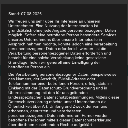
Stand: 07.08.2026
Wir freuen uns sehr über Ihr Interesse an unserem
Unternehmen. Eine Nutzung der Internetseiten ist
grundsätzlich ohne jede Angabe personenbezogener Daten
möglich. Sofern eine betroffene Person besondere Services
Facebook
Twitter
Instag
Pint
unseres Unternehmens über unsere Internetseite in
Anspruch nehmen möchte, könnte jedoch eine Verarbeitung
personenbezogener Daten erforderlich werden. Ist die
Suchen
Verarbeitung personenbezogener Daten erforderlich und
besteht für eine solche Verarbeitung keine gesetzliche
nach:
Grundlage, holen wir generell eine Einwilligung der
betroffenen Person ein.
Die Verarbeitung personenbezogener Daten, beispielsweise
des Namens, der Anschrift, E-Mail-Adresse oder
Telefonnummer einer betroffenen Person, erfolgt stets im
Wadenkrampf
Einklang mit der Datenschutz-Grundverordnung und in
Übereinstimmung mit den für uns geltenden
landesspezifischen Datenschutzbestimmungen. Mittels dieser
Schlagwort:
Wadenkrampf
Datenschutzerklärung möchte unser Unternehmen die
Öffentlichkeit über Art, Umfang und Zweck der von uns
erhobenen, genutzten und verarbeiteten
personenbezogenen Daten informieren. Ferner werden
betroffene Personen mittels dieser Datenschutzerklärung
über die ihnen zustehenden Rechte aufgeklärt.