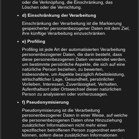
oder die Verknüpfung, die Einschränkung, das
Frank Zimmermann
zu
Schwanger von Affäre – was nun?
Löschen oder die Vernichtung.
d) Einschränkung der Verarbeitung
Kristin Rudolph
zu
Vollmachten für Kinder
Einschränkung der Verarbeitung ist die Markierung
gespeicherter personenbezogener Daten mit dem Ziel,
Franzi
zu
Vollmachten für Kinder
ihre künftige Verarbeitung einzuschränken.
Viola
zu
BRIO Angebote – Holzeisenbahnen besonders
e) Profiling
günstig kaufen
Profiling ist jede Art der automatisierten Verarbeitung
personenbezogener Daten, die darin besteht, dass
diese personenbezogenen Daten verwendet werden,
SANDRA
zu
Vollmachten für Kinder
um bestimmte persönliche Aspekte, die sich auf eine
natürliche Person beziehen, zu bewerten,
NACHRICHTEN
insbesondere, um Aspekte bezüglich Arbeitsleistung,
wirtschaftlicher Lage, Gesundheit, persönlicher
Kinder- und Jugendstärkungsgesetz kommt
Vorlieben, Interessen, Zuverlässigkeit, Verhalten,
Aufenthaltsort oder Ortswechsel dieser natürlichen
Person zu analysieren oder vorherzusagen.
Familien profitieren vom Rekordhaushalt 2020
f) Pseudonymisierung
Cannabis in der Muttermilch nachweisbar
Pseudonymisierung ist die Verarbeitung
personenbezogener Daten in einer Weise, auf welche
die personenbezogenen Daten ohne Hinzuziehung
Elterngeld online beantragen
zusätzlicher Informationen nicht mehr einer
spezifischen betroffenen Person zugeordnet werden
Zahnspange für viele Kinder nicht notwendig
können, sofern diese zusätzlichen Informationen