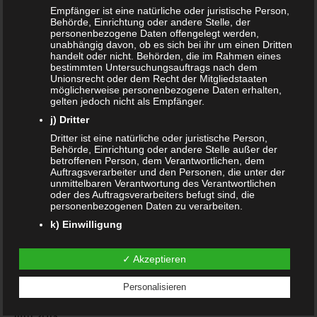
Empfänger ist eine natürliche oder juristische Person,
Januar 2020
Behörde, Einrichtung oder andere Stelle, der
personenbezogene Daten offengelegt werden,
Dezember 2019
unabhängig davon, ob es sich bei ihr um einen Dritten
handelt oder nicht. Behörden, die im Rahmen eines
bestimmten Untersuchungsauftrags nach dem
November 2019
Unionsrecht oder dem Recht der Mitgliedstaaten
möglicherweise personenbezogene Daten erhalten,
August 2019
gelten jedoch nicht als Empfänger.
j) Dritter
Juli 2019
Dritter ist eine natürliche oder juristische Person,
Behörde, Einrichtung oder andere Stelle außer der
Juni 2019
betroffenen Person, dem Verantwortlichen, dem
Auftragsverarbeiter und den Personen, die unter der
März 2019
unmittelbaren Verantwortung des Verantwortlichen
oder des Auftragsverarbeiters befugt sind, die
Februar 2019
personenbezogenen Daten zu verarbeiten.
k) Einwilligung
Januar 2019
Einwilligung ist jede von der betroffenen Person
freiwillig für den bestimmten Fall in informierter Weise
✓ Akzeptieren
Oktober 2018
und unmissverständlich abgegebene
Willensbekundung in Form einer Erklärung oder einer
Personalisieren
sonstigen eindeutigen bestätigenden Handlung, mit
Juli 2018
der die betroffene Person zu verstehen gibt, dass sie
mit der Verarbeitung der sie betreffenden
Juni 2018