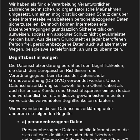
Wir haben als für die Verarbeitung Verantwortlicher
zahlreiche technische und organisatorische Maßnahmen
umgesetzt, um einen möglichst lückenlosen Schutz der über
diese Internetseite verarbeiteten personenbezogenen Daten
sicherzustellen. Dennoch können Internetbasierte
Datenübertragungen grundsätzlich Sicherheitslücken
aufweisen, sodass ein absoluter Schutz nicht gewährleistet
werden kann. Aus diesem Grund steht es jeder betroffenen
Person frei, personenbezogene Daten auch auf alternativen
Wegen, beispielsweise telefonisch, an uns zu übermitteln.
Begriffsbestimmungen
Die Datenschutzerklärung beruht auf den Begrifflichkeiten,
die durch den Europäischen Richtlinien- und
Verordnungsgeber beim Erlass der Datenschutz-
Der erste Zahn
Grundverordnung (DS-GVO) verwendet wurden. Unsere
Datenschutzerklärung soll sowohl für die Öffentlichkeit als
26. JUNI 2018
auch für unsere Kunden und Geschäftspartner einfach lesbar
und verständlich sein. Um dies zu gewährleisten, möchten
Der Kind ist unruhig? Es ist ungewöhnlich schlecht
wir vorab die verwendeten Begrifflichkeiten erläutern.
gelaunt und schreit wegen jeder Kleinigkeit? Das könnte
Wir verwenden in dieser Datenschutzerklärung unter
ein Anzeichen sein, dass der erste Zahn kommt. Die…
anderem die folgenden Begriffe:
WEITERLESEN...
a) personenbezogene Daten
Personenbezogene Daten sind alle Informationen, die
sich auf eine identifizierte oder identifizierbare
natürliche Person (im Folgenden „betroffene Person")