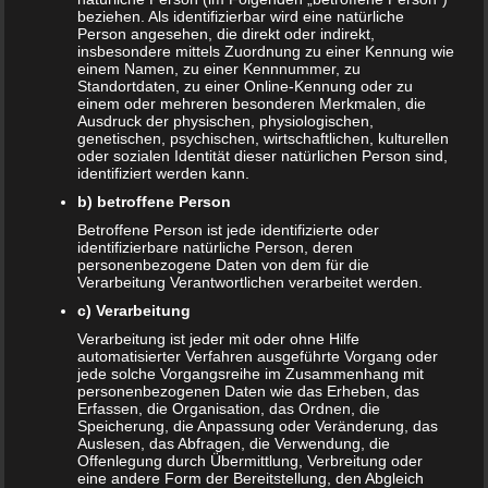
Datenschutzerklärung
|
Datenauszug
|
Datenschutzeinstellungen
|
beziehen. Als identifizierbar wird eine natürliche
Löschanfrage
|
Fotonachweise
|
Impressum
Person angesehen, die direkt oder indirekt,
insbesondere mittels Zuordnung zu einer Kennung wie
einem Namen, zu einer Kennnummer, zu
Standortdaten, zu einer Online-Kennung oder zu
einem oder mehreren besonderen Merkmalen, die
Ausdruck der physischen, physiologischen,
genetischen, psychischen, wirtschaftlichen, kulturellen
oder sozialen Identität dieser natürlichen Person sind,
identifiziert werden kann.
NEUE ARTIKEL
b) betroffene Person
Betroffene Person ist jede identifizierte oder
Das sind die vier Phasen der Eltern-Kind-Beziehung
identifizierbare natürliche Person, deren
personenbezogene Daten von dem für die
Bildschirmzeit für Kinder: So viel ist wirklich genug!
Verarbeitung Verantwortlichen verarbeitet werden.
c) Verarbeitung
Schwangerschaft – ein kurzer Überblick
Verarbeitung ist jeder mit oder ohne Hilfe
automatisierter Verfahren ausgeführte Vorgang oder
Schwangerschaft: 1. Trimester
jede solche Vorgangsreihe im Zusammenhang mit
personenbezogenen Daten wie das Erheben, das
Babyhaut schützen: So gelingt es am besten!
Erfassen, die Organisation, das Ordnen, die
Speicherung, die Anpassung oder Veränderung, das
NEUE KOMMENTARE
Auslesen, das Abfragen, die Verwendung, die
Offenlegung durch Übermittlung, Verbreitung oder
eine andere Form der Bereitstellung, den Abgleich
Frank Zimmermann
zu
Schwanger von Affäre – was nun?