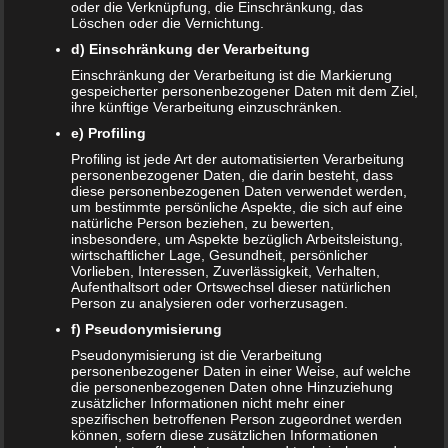
oder die Verknüpfung, die Einschränkung, das
Löschen oder die Vernichtung.
Kristin Rudolph
zu
Vollmachten für Kinder
d) Einschränkung der Verarbeitung
Franzi
zu
Vollmachten für Kinder
Einschränkung der Verarbeitung ist die Markierung
gespeicherter personenbezogener Daten mit dem Ziel,
ihre künftige Verarbeitung einzuschränken.
Viola
zu
BRIO Angebote – Holzeisenbahnen besonders
günstig kaufen
e) Profiling
Profiling ist jede Art der automatisierten Verarbeitung
SANDRA
zu
Vollmachten für Kinder
personenbezogener Daten, die darin besteht, dass
diese personenbezogenen Daten verwendet werden,
NACHRICHTEN
um bestimmte persönliche Aspekte, die sich auf eine
natürliche Person beziehen, zu bewerten,
insbesondere, um Aspekte bezüglich Arbeitsleistung,
Kinder- und Jugendstärkungsgesetz kommt
wirtschaftlicher Lage, Gesundheit, persönlicher
Vorlieben, Interessen, Zuverlässigkeit, Verhalten,
Familien profitieren vom Rekordhaushalt 2020
Aufenthaltsort oder Ortswechsel dieser natürlichen
Person zu analysieren oder vorherzusagen.
Cannabis in der Muttermilch nachweisbar
f) Pseudonymisierung
Pseudonymisierung ist die Verarbeitung
Elterngeld online beantragen
personenbezogener Daten in einer Weise, auf welche
die personenbezogenen Daten ohne Hinzuziehung
zusätzlicher Informationen nicht mehr einer
Zahnspange für viele Kinder nicht notwendig
spezifischen betroffenen Person zugeordnet werden
können, sofern diese zusätzlichen Informationen