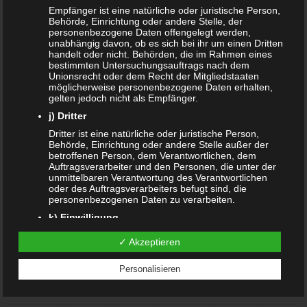
Empfänger ist eine natürliche oder juristische Person,
Behörde, Einrichtung oder andere Stelle, der
Dezember 2019
personenbezogene Daten offengelegt werden,
unabhängig davon, ob es sich bei ihr um einen Dritten
November 2019
handelt oder nicht. Behörden, die im Rahmen eines
bestimmten Untersuchungsauftrags nach dem
Unionsrecht oder dem Recht der Mitgliedstaaten
August 2019
möglicherweise personenbezogene Daten erhalten,
gelten jedoch nicht als Empfänger.
Juli 2019
j) Dritter
Juni 2019
Dritter ist eine natürliche oder juristische Person,
Behörde, Einrichtung oder andere Stelle außer der
betroffenen Person, dem Verantwortlichen, dem
März 2019
Auftragsverarbeiter und den Personen, die unter der
unmittelbaren Verantwortung des Verantwortlichen
Februar 2019
oder des Auftragsverarbeiters befugt sind, die
personenbezogenen Daten zu verarbeiten.
Januar 2019
k) Einwilligung
Einwilligung ist jede von der betroffenen Person
Oktober 2018
✓ Akzeptieren
freiwillig für den bestimmten Fall in informierter Weise
und unmissverständlich abgegebene
Juli 2018
Willensbekundung in Form einer Erklärung oder einer
Personalisieren
sonstigen eindeutigen bestätigenden Handlung, mit
der die betroffene Person zu verstehen gibt, dass sie
Juni 2018
mit der Verarbeitung der sie betreffenden