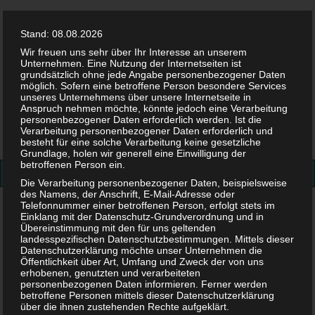
Stand: 08.08.2026
Wir freuen uns sehr über Ihr Interesse an unserem
Unternehmen. Eine Nutzung der Internetseiten ist
grundsätzlich ohne jede Angabe personenbezogener Daten
möglich. Sofern eine betroffene Person besondere Services
Facebook
Twitter
Instag
Pint
unseres Unternehmens über unsere Internetseite in
Anspruch nehmen möchte, könnte jedoch eine Verarbeitung
personenbezogener Daten erforderlich werden. Ist die
Suchen
Verarbeitung personenbezogener Daten erforderlich und
besteht für eine solche Verarbeitung keine gesetzliche
nach:
Grundlage, holen wir generell eine Einwilligung der
betroffenen Person ein.
Die Verarbeitung personenbezogener Daten, beispielsweise
des Namens, der Anschrift, E-Mail-Adresse oder
Telefonnummer einer betroffenen Person, erfolgt stets im
Zähne
Einklang mit der Datenschutz-Grundverordnung und in
Übereinstimmung mit den für uns geltenden
landesspezifischen Datenschutzbestimmungen. Mittels dieser
Schlagwort:
Zähne
Datenschutzerklärung möchte unser Unternehmen die
Öffentlichkeit über Art, Umfang und Zweck der von uns
erhobenen, genutzten und verarbeiteten
personenbezogenen Daten informieren. Ferner werden
betroffene Personen mittels dieser Datenschutzerklärung
über die ihnen zustehenden Rechte aufgeklärt.