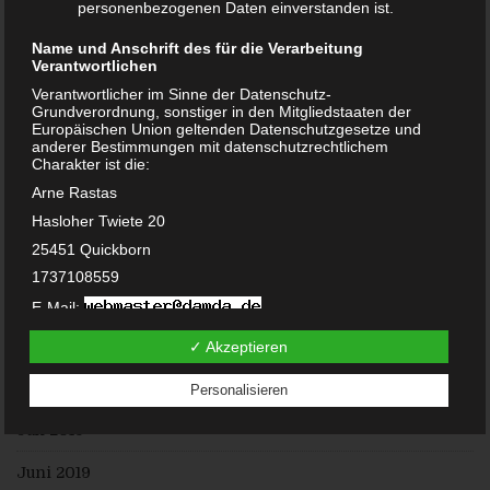
November 2020
personenbezogenen Daten einverstanden ist.
Oktober 2020
Name und Anschrift des für die Verarbeitung
Verantwortlichen
September 2020
Verantwortlicher im Sinne der Datenschutz-
Grundverordnung, sonstiger in den Mitgliedstaaten der
Europäischen Union geltenden Datenschutzgesetze und
Juni 2020
anderer Bestimmungen mit datenschutzrechtlichem
Charakter ist die:
Mai 2020
Arne Rastas
Februar 2020
Hasloher Twiete 20
25451 Quickborn
Januar 2020
1737108559
Dezember 2019
E-Mail:
DE238100417
November 2019
✓ Akzeptieren
Cookies / SessionStorage / LocalStorage
August 2019
Personalisieren
Die Internetseiten verwenden teilweise so genannte Cookies,
LocalStorage und SessionStorage. Dies dient dazu, unser
Angebot nutzerfreundlicher, effektiver und sicherer zu
Juli 2019
machen. Local Storage und SessionStorage ist eine
Technologie, mit welcher ihr Browser Daten auf Ihrem
Juni 2019
Computer oder mobilen Gerät abspeichert. Cookies sind