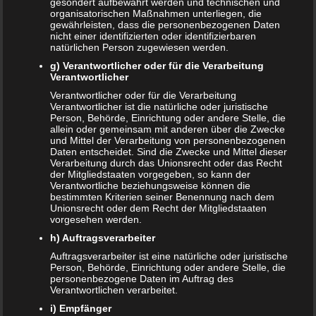
gesondert aufbewahrt werden und technischen und
Das sind die vier Phasen der Eltern-Kind-Beziehung
organisatorischen Maßnahmen unterliegen, die
gewährleisten, dass die personenbezogenen Daten
Bildschirmzeit für Kinder: So viel ist wirklich genug!
nicht einer identifizierten oder identifizierbaren
natürlichen Person zugewiesen werden.
Schwangerschaft – ein kurzer Überblick
g) Verantwortlicher oder für die Verarbeitung
Verantwortlicher
Schwangerschaft: 1. Trimester
Verantwortlicher oder für die Verarbeitung
Verantwortlicher ist die natürliche oder juristische
Babyhaut schützen: So gelingt es am besten!
Person, Behörde, Einrichtung oder andere Stelle, die
allein oder gemeinsam mit anderen über die Zwecke
NEUE KOMMENTARE
und Mittel der Verarbeitung von personenbezogenen
Daten entscheidet. Sind die Zwecke und Mittel dieser
Verarbeitung durch das Unionsrecht oder das Recht
Frank Zimmermann
zu
Schwanger von Affäre – was nun?
der Mitgliedstaaten vorgegeben, so kann der
Verantwortliche beziehungsweise können die
Kristin Rudolph
zu
Vollmachten für Kinder
bestimmten Kriterien seiner Benennung nach dem
Unionsrecht oder dem Recht der Mitgliedstaaten
Franzi
zu
Vollmachten für Kinder
vorgesehen werden.
h) Auftragsverarbeiter
Viola
zu
BRIO Angebote – Holzeisenbahnen besonders
Auftragsverarbeiter ist eine natürliche oder juristische
günstig kaufen
Person, Behörde, Einrichtung oder andere Stelle, die
personenbezogene Daten im Auftrag des
SANDRA
zu
Vollmachten für Kinder
Verantwortlichen verarbeitet.
i) Empfänger