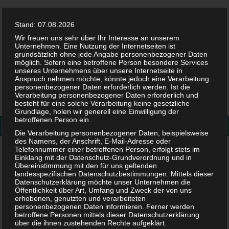
Stand: 07.08.2026
Wir freuen uns sehr über Ihr Interesse an unserem
Unternehmen. Eine Nutzung der Internetseiten ist
grundsätzlich ohne jede Angabe personenbezogener Daten
möglich. Sofern eine betroffene Person besondere Services
Facebook
Twitter
Instag
Pint
unseres Unternehmens über unsere Internetseite in
Anspruch nehmen möchte, könnte jedoch eine Verarbeitung
personenbezogener Daten erforderlich werden. Ist die
Suchen
Verarbeitung personenbezogener Daten erforderlich und
besteht für eine solche Verarbeitung keine gesetzliche
nach:
Grundlage, holen wir generell eine Einwilligung der
betroffenen Person ein.
Die Verarbeitung personenbezogener Daten, beispielsweise
des Namens, der Anschrift, E-Mail-Adresse oder
Telefonnummer einer betroffenen Person, erfolgt stets im
Das sind die vier Phasen der Eltern-Kind-Beziehung
Einklang mit der Datenschutz-Grundverordnung und in
Übereinstimmung mit den für uns geltenden
Das sind die vier Phasen der
landesspezifischen Datenschutzbestimmungen. Mittels dieser
Datenschutzerklärung möchte unser Unternehmen die
Öffentlichkeit über Art, Umfang und Zweck der von uns
Eltern-Kind-Beziehung
erhobenen, genutzten und verarbeiteten
personenbezogenen Daten informieren. Ferner werden
betroffene Personen mittels dieser Datenschutzerklärung
über die ihnen zustehenden Rechte aufgeklärt.
28. JUNI 2024