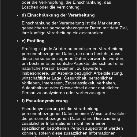
oder die Verknüpfung, die Einschränkung, das
Name
*
Löschen oder die Vernichtung.
E-Mail-Adresse
*
d) Einschränkung der Verarbeitung
Einschränkung der Verarbeitung ist die Markierung
Website
gespeicherter personenbezogener Daten mit dem Ziel,
ihre künftige Verarbeitung einzuschränken.
*
Ich habe die
Datenschutzerklärung
zur Kenntnis
e) Profiling
genommen.
Profiling ist jede Art der automatisierten Verarbeitung
personenbezogener Daten, die darin besteht, dass
diese personenbezogenen Daten verwendet werden,
um bestimmte persönliche Aspekte, die sich auf eine
natürliche Person beziehen, zu bewerten,
insbesondere, um Aspekte bezüglich Arbeitsleistung,
Datenschutzerklärung
|
Datenauszug
|
Datenschutzeinstellungen
|
wirtschaftlicher Lage, Gesundheit, persönlicher
Löschanfrage
|
Fotonachweise
|
Impressum
Vorlieben, Interessen, Zuverlässigkeit, Verhalten,
Aufenthaltsort oder Ortswechsel dieser natürlichen
Person zu analysieren oder vorherzusagen.
f) Pseudonymisierung
Pseudonymisierung ist die Verarbeitung
personenbezogener Daten in einer Weise, auf welche
die personenbezogenen Daten ohne Hinzuziehung
zusätzlicher Informationen nicht mehr einer
NEUE ARTIKEL
spezifischen betroffenen Person zugeordnet werden
können, sofern diese zusätzlichen Informationen