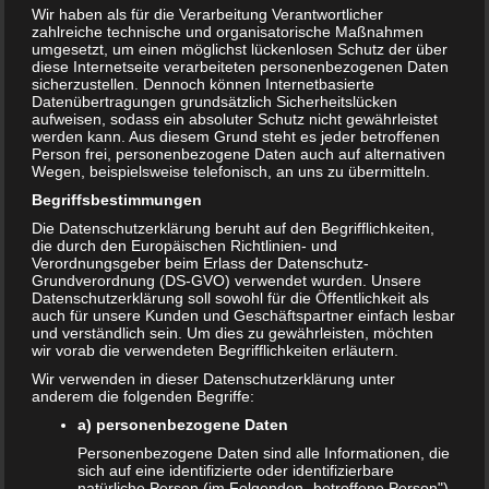
Wir haben als für die Verarbeitung Verantwortlicher
zahlreiche technische und organisatorische Maßnahmen
umgesetzt, um einen möglichst lückenlosen Schutz der über
diese Internetseite verarbeiteten personenbezogenen Daten
sicherzustellen. Dennoch können Internetbasierte
Datenübertragungen grundsätzlich Sicherheitslücken
aufweisen, sodass ein absoluter Schutz nicht gewährleistet
werden kann. Aus diesem Grund steht es jeder betroffenen
Person frei, personenbezogene Daten auch auf alternativen
Wegen, beispielsweise telefonisch, an uns zu übermitteln.
Begriffsbestimmungen
Die Datenschutzerklärung beruht auf den Begrifflichkeiten,
Bewertung:
die durch den Europäischen Richtlinien- und
Verordnungsgeber beim Erlass der Datenschutz-
Grundverordnung (DS-GVO) verwendet wurden. Unsere
Datenschutzerklärung soll sowohl für die Öffentlichkeit als
T
auch für unsere Kunden und Geschäftspartner einfach lesbar
Share
Post
Save
e
und verständlich sein. Um dies zu gewährleisten, möchten
i
wir vorab die verwendeten Begrifflichkeiten erläutern.
l
Wir verwenden in dieser Datenschutzerklärung unter
Redakteur:
admin1
e
anderem die folgenden Begriffe:
n
a) personenbezogene Daten
Personenbezogene Daten sind alle Informationen, die
sich auf eine identifizierte oder identifizierbare
Auch interessant:
natürliche Person (im Folgenden „betroffene Person")