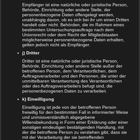
NACHRICHTEN
Empfänger ist eine natürliche oder juristische Person,
Behörde, Einrichtung oder andere Stelle, der
Kinder- und Jugendstärkungsgesetz kommt
personenbezogene Daten offengelegt werden,
unabhängig davon, ob es sich bei ihr um einen Dritten
handelt oder nicht. Behörden, die im Rahmen eines
Familien profitieren vom Rekordhaushalt 2020
bestimmten Untersuchungsauftrags nach dem
Unionsrecht oder dem Recht der Mitgliedstaaten
Cannabis in der Muttermilch nachweisbar
möglicherweise personenbezogene Daten erhalten,
gelten jedoch nicht als Empfänger.
Elterngeld online beantragen
j) Dritter
Dritter ist eine natürliche oder juristische Person,
Zahnspange für viele Kinder nicht notwendig
Behörde, Einrichtung oder andere Stelle außer der
betroffenen Person, dem Verantwortlichen, dem
Auftragsverarbeiter und den Personen, die unter der
unmittelbaren Verantwortung des Verantwortlichen
ÄLTERE ARTIKEL
oder des Auftragsverarbeiters befugt sind, die
personenbezogenen Daten zu verarbeiten.
Juni 2024
k) Einwilligung
Mai 2024
Einwilligung ist jede von der betroffenen Person
freiwillig für den bestimmten Fall in informierter Weise
März 2023
und unmissverständlich abgegebene
Willensbekundung in Form einer Erklärung oder einer
sonstigen eindeutigen bestätigenden Handlung, mit
Oktober 2021
der die betroffene Person zu verstehen gibt, dass sie
mit der Verarbeitung der sie betreffenden