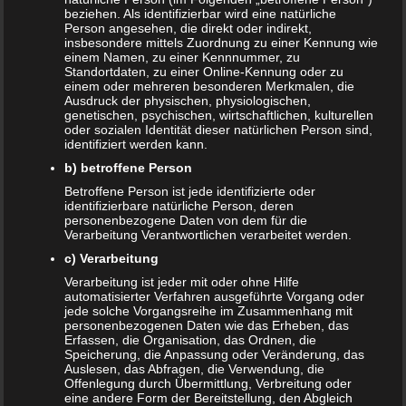
beziehen. Als identifizierbar wird eine natürliche
Person angesehen, die direkt oder indirekt,
insbesondere mittels Zuordnung zu einer Kennung wie
Beitragsnavigation
← Das sind die vier Phasen der Eltern-Kind-Beziehung
einem Namen, zu einer Kennnummer, zu
Standortdaten, zu einer Online-Kennung oder zu
einem oder mehreren besonderen Merkmalen, die
Ausdruck der physischen, physiologischen,
Schreibe einen Kommentar
genetischen, psychischen, wirtschaftlichen, kulturellen
oder sozialen Identität dieser natürlichen Person sind,
identifiziert werden kann.
Deine E-Mail-Adresse wird nicht veröffentlicht.
b) betroffene Person
Erforderliche Felder sind mit
*
markiert
Betroffene Person ist jede identifizierte oder
Kommentar
*
identifizierbare natürliche Person, deren
personenbezogene Daten von dem für die
Verarbeitung Verantwortlichen verarbeitet werden.
c) Verarbeitung
Verarbeitung ist jeder mit oder ohne Hilfe
automatisierter Verfahren ausgeführte Vorgang oder
jede solche Vorgangsreihe im Zusammenhang mit
personenbezogenen Daten wie das Erheben, das
Erfassen, die Organisation, das Ordnen, die
Speicherung, die Anpassung oder Veränderung, das
Auslesen, das Abfragen, die Verwendung, die
Offenlegung durch Übermittlung, Verbreitung oder
eine andere Form der Bereitstellung, den Abgleich