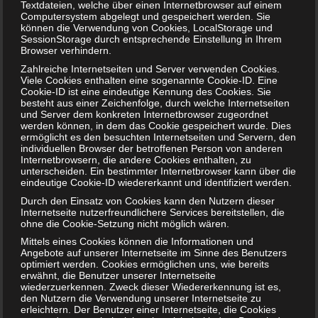
macht es unglaublichen Spaß Artikel zu
Textdateien, welche über einen Internetbrowser auf einem
Computersystem abgelegt und gespeichert werden. Sie
verfassen. Jeden Tag mache ich mich auf die
können die Verwendung von Cookies, LocalStorage und
Suche nach neuen und interessanten Themen.
SessionStorage durch entsprechende Einstellung in Ihrem
Falls ihr Themen-Wünsche habt, meldet euch
Browser verhindern.
gerne bei mir.
Zahlreiche Internetseiten und Server verwenden Cookies.
Viele Cookies enthalten eine sogenannte Cookie-ID. Eine
Cookie-ID ist eine eindeutige Kennung des Cookies. Sie
Auch interessant:
besteht aus einer Zeichenfolge, durch welche Internetseiten
und Server dem konkreten Internetbrowser zugeordnet
werden können, in dem das Cookie gespeichert wurde. Dies
ermöglicht es den besuchten Internetseiten und Servern, den
individuellen Browser der betroffenen Person von anderen
Internetbrowsern, die andere Cookies enthalten, zu
unterscheiden. Ein bestimmter Internetbrowser kann über die
eindeutige Cookie-ID wiedererkannt und identifiziert werden.
Durch den Einsatz von Cookies kann den Nutzern dieser
Internetseite nutzerfreundlichere Services bereitstellen, die
ohne die Cookie-Setzung nicht möglich wären.
Mittels eines Cookies können die Informationen und
Angebote auf unserer Internetseite im Sinne des Benutzers
optimiert werden. Cookies ermöglichen uns, wie bereits
Rollmops in der Schwangerschaft essen?
erwähnt, die Benutzer unserer Internetseite
wiederzuerkennen. Zweck dieser Wiedererkennung ist es,
den Nutzern die Verwendung unserer Internetseite zu
erleichtern. Der Benutzer einer Internetseite, die Cookies