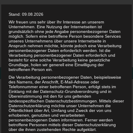
Stand: 09.08.2026
Wir freuen uns sehr über Ihr Interesse an unserem
Unternehmen. Eine Nutzung der Internetseiten ist
grundsätzlich ohne jede Angabe personenbezogener Daten
möglich. Sofern eine betroffene Person besondere Services
Facebook
Twitter
Instag
Pint
unseres Unternehmens über unsere Internetseite in
Anspruch nehmen möchte, könnte jedoch eine Verarbeitung
personenbezogener Daten erforderlich werden. Ist die
Suchen
Verarbeitung personenbezogener Daten erforderlich und
besteht für eine solche Verarbeitung keine gesetzliche
nach:
Grundlage, holen wir generell eine Einwilligung der
betroffenen Person ein.
Die Verarbeitung personenbezogener Daten, beispielsweise
des Namens, der Anschrift, E-Mail-Adresse oder
Telefonnummer einer betroffenen Person, erfolgt stets im
Baby&Kind
>
Baby
>
Malzbier trinken in der Stillzeit – Wird
Einklang mit der Datenschutz-Grundverordnung und in
die Milchmenge erhöht?
Übereinstimmung mit den für uns geltenden
landesspezifischen Datenschutzbestimmungen. Mittels dieser
Datenschutzerklärung möchte unser Unternehmen die
Malzbier trinken in der
Öffentlichkeit über Art, Umfang und Zweck der von uns
erhobenen, genutzten und verarbeiteten
personenbezogenen Daten informieren. Ferner werden
Stillzeit – Wird die Milchmenge
betroffene Personen mittels dieser Datenschutzerklärung
über die ihnen zustehenden Rechte aufgeklärt.