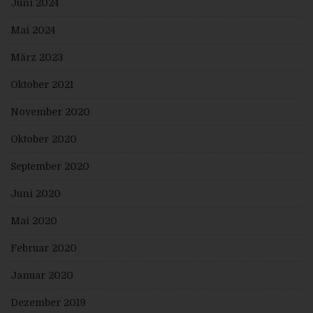
Juni 2024
offengelegt worden sind oder noch offengelegt
werden, insbesondere bei Empfängern in
Mai 2024
Drittländern oder bei internationalen
Organisationen
falls möglich die geplante Dauer, für die die
März 2023
personenbezogenen Daten gespeichert werden,
oder, falls dies nicht möglich ist, die Kriterien für die
Oktober 2021
Festlegung dieser Dauer
das Bestehen eines Rechts auf Berichtigung oder
Löschung der sie betreffenden
November 2020
personenbezogenen Daten oder auf
Einschränkung der Verarbeitung durch den
Oktober 2020
Verantwortlichen oder eines Widerspruchsrechts
gegen diese Verarbeitung
das Bestehen eines Beschwerderechts bei einer
September 2020
Aufsichtsbehörde
wenn die personenbezogenen Daten nicht bei der
Juni 2020
betroffenen Person erhoben werden: Alle
verfügbaren Informationen über die Herkunft der
Mai 2020
Daten
das Bestehen einer automatisierten
Entscheidungsfindung einschließlich Profiling
Februar 2020
gemäß Artikel 22 Abs.1 und 4 DS-GVO und —
zumindest in diesen Fällen — aussagekräftige
Januar 2020
Informationen über die involvierte Logik sowie die
Tragweite und die angestrebten Auswirkungen
einer derartigen Verarbeitung für die betroffene
Dezember 2019
Person