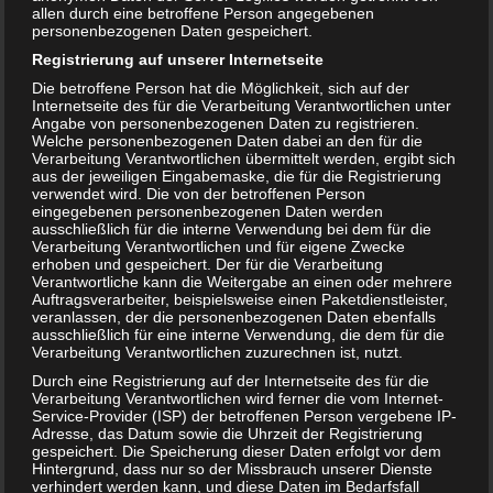
allen durch eine betroffene Person angegebenen
personenbezogenen Daten gespeichert.
Registrierung auf unserer Internetseite
Die betroffene Person hat die Möglichkeit, sich auf der
Internetseite des für die Verarbeitung Verantwortlichen unter
Angabe von personenbezogenen Daten zu registrieren.
Welche personenbezogenen Daten dabei an den für die
Verarbeitung Verantwortlichen übermittelt werden, ergibt sich
Sahnehering in der Schwangerschaft – ja oder nein?
aus der jeweiligen Eingabemaske, die für die Registrierung
verwendet wird. Die von der betroffenen Person
eingegebenen personenbezogenen Daten werden
ausschließlich für die interne Verwendung bei dem für die
Verarbeitung Verantwortlichen und für eigene Zwecke
erhoben und gespeichert. Der für die Verarbeitung
Verantwortliche kann die Weitergabe an einen oder mehrere
Auftragsverarbeiter, beispielsweise einen Paketdienstleister,
veranlassen, der die personenbezogenen Daten ebenfalls
ausschließlich für eine interne Verwendung, die dem für die
Verarbeitung Verantwortlichen zuzurechnen ist, nutzt.
Durch eine Registrierung auf der Internetseite des für die
Verarbeitung Verantwortlichen wird ferner die vom Internet-
Service-Provider (ISP) der betroffenen Person vergebene IP-
Adresse, das Datum sowie die Uhrzeit der Registrierung
gespeichert. Die Speicherung dieser Daten erfolgt vor dem
Hintergrund, dass nur so der Missbrauch unserer Dienste
Mittagsschlaf für Kinder – Wie lang sollte mein Kind
verhindert werden kann, und diese Daten im Bedarfsfall