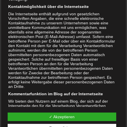
Kontaktmöglichkeit über die Internetseite
Die Internetseite enthält aufgrund von gesetzlichen
Vorschriften Angaben, die eine schnelle elektronische
Kontaktaufnahme zu unserem Unternehmen sowie eine
unmittelbare Kommunikation mit uns ermöglichen, was
Geschenkideen für 2-Jährige
ebenfalls eine allgemeine Adresse der sogenannten
elektronischen Post (E-Mail-Adresse) umfasst. Sofern eine
betroffene Person per E-Mail oder über ein Kontaktformular
den Kontakt mit dem für die Verarbeitung Verantwortlichen
Beitragsnavigation
← Wie lange pucken? Wie mache ich es richtig?
aufnimmt, werden die von der betroffenen Person
Infludoron in der Schwangerschaft – Ist das bedenklich?
übermittelten personenbezogenen Daten automatisch
gespeichert. Solche auf freiwilliger Basis von einer
→
betroffenen Person an den für die Verarbeitung
Verantwortlichen übermittelten personenbezogenen Daten
werden für Zwecke der Bearbeitung oder der
Kontaktaufnahme zur betroffenen Person gespeichert. Es
Schreibe einen Kommentar
erfolgt keine Weitergabe dieser personenbezogenen Daten
an Dritte.
Deine E-Mail-Adresse wird nicht veröffentlicht.
Kommentarfunktion im Blog auf der Internetseite
Erforderliche Felder sind mit
*
markiert
Wir bieten den Nutzern auf einem Blog, der sich auf der
Internetseite des für die Verarbeitung Verantwortlichen
Kommentar
*
befindet, die Möglichkeit, individuelle Kommentare zu
einzelnen Blog-Beiträgen zu hinterlassen. Ein Blog ist ein auf
✓ Akzeptieren
einer Internetseite geführtes, in der Regel öffentlich
einsehbares Portal, in welchem eine oder mehrere Personen,