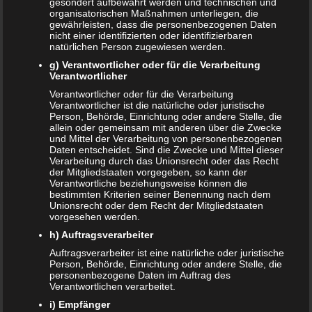
Schwangerschaft
gesondert aufbewahrt werden und technischen und
organisatorischen Maßnahmen unterliegen, die
gewährleisten, dass die personenbezogenen Daten
Malzbier ist, wie festgestellt, frei von schädlichen
nicht einer identifizierten oder identifizierbaren
natürlichen Person zugewiesen werden.
Inhaltsstoffen und enthält keinen Alkohol.
Dementsprechend ist das Trinken von Malzbier in der
g) Verantwortlicher oder für die Verarbeitung
Verantwortlicher
Schwangerschaft
absolut problemlos. Vielmehr ist das
Verantwortlicher oder für die Verarbeitung
Trinken von Malzbier für Schwangere sogar gut. Denn
Verantwortlicher ist die natürliche oder juristische
Schwangere haben einen erhöhten Energie- und
Person, Behörde, Einrichtung oder andere Stelle, die
Nährstoffbedarf. Schließlich muss das ungeborene Kind
allein oder gemeinsam mit anderen über die Zwecke
und Mittel der Verarbeitung von personenbezogenen
mitversorgt werden. Da kommt ein wertvoller
Daten entscheidet. Sind die Zwecke und Mittel dieser
Energielieferant wie das Malzbier gerade recht. Zumal die
Verarbeitung durch das Unionsrecht oder das Recht
der Mitgliedstaaten vorgegeben, so kann der
im Malzbier enthaltenen Eiweiße wertvolle Aminosäuren
Verantwortliche beziehungsweise können die
enthalten. Außerdem weißt Malzbier Magnesium, Kalzium
bestimmten Kriterien seiner Benennung nach dem
Unionsrecht oder dem Recht der Mitgliedstaaten
und Kalium auf. Deshalb kann sich das regelmäßige
vorgesehen werden.
Trinken von Malzbier durchaus positiv auswirken.
h) Auftragsverarbeiter
Übertreiben solltest du es allerdings nicht. Immerhin
Auftragsverarbeiter ist eine natürliche oder juristische
enthalten 100 ml Malzbier über 46 kcal (Kilokalorien).
Person, Behörde, Einrichtung oder andere Stelle, die
personenbezogene Daten im Auftrag des
Malzbier während der Stillzeit
Verantwortlichen verarbeitet.
trinken
i) Empfänger