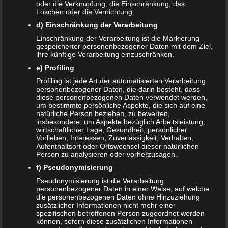
Hopfen, karamellisierter Zucker und Wasser. Seit einem
oder die Verknüpfung, die Einschränkung, das
Löschen oder die Vernichtung.
Rechtsstreit aus dem 1950er beziehungsweise 1960er
Jahren, darf der Begriff „Malzbier“ nicht mehr für
d) Einschränkung der Verarbeitung
Malzbiere verwendet werden, denen bei der Herstellung
Einschränkung der Verarbeitung ist die Markierung
gespeicherter personenbezogener Daten mit dem Ziel,
Zucker zugesetzt wurde. Für diese wurde der Name
ihre künftige Verarbeitung einzuschränken.
„Malztrunk“ eingeführt. Da während der Herstellung des
e) Profiling
Malzbieres die Hefe bei etwa 0 Grad Celsius hinzugegeben
Profiling ist jede Art der automatisierten Verarbeitung
wird, findet keine Gärung statt. Entsprechend entsteht kein
personenbezogener Daten, die darin besteht, dass
oder nur kaum Alkohol (unter 0,5 Prozent). Malzbier ist
diese personenbezogenen Daten verwendet werden,
um bestimmte persönliche Aspekte, die sich auf eine
daher als alkoholfrei zu bezeichnen. Im Malzbier sind viele
natürliche Person beziehen, zu bewerten,
wichtige Nährstoffe enthalten. Dazu zählen Eiweiß,
insbesondere, um Aspekte bezüglich Arbeitsleistung,
Kohlenhydrate und Mineralien. Es ist ein schneller und
wirtschaftlicher Lage, Gesundheit, persönlicher
Vorlieben, Interessen, Zuverlässigkeit, Verhalten,
vor allem guter Energielieferant. Und dies ist mit ein
Aufenthaltsort oder Ortswechsel dieser natürlichen
Grund dafür, warum auch (Leistungs-)Sportler gerne hin
Person zu analysieren oder vorherzusagen.
und wieder Malzbier trinken.
f) Pseudonymisierung
Pseudonymisierung ist die Verarbeitung
Mit die bekanntesten Hersteller für Malzbiere sind
personenbezogener Daten in einer Weise, auf welche
Karamalz
und
Vitamalz
.
die personenbezogenen Daten ohne Hinzuziehung
zusätzlicher Informationen nicht mehr einer
Malzbier und die
spezifischen betroffenen Person zugeordnet werden
können, sofern diese zusätzlichen Informationen