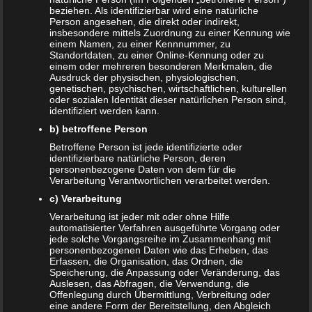
beziehen. Als identifizierbar wird eine natürliche
Person angesehen, die direkt oder indirekt,
insbesondere mittels Zuordnung zu einer Kennung wie
einem Namen, zu einer Kennnummer, zu
Standortdaten, zu einer Online-Kennung oder zu
einem oder mehreren besonderen Merkmalen, die
Ausdruck der physischen, physiologischen,
genetischen, psychischen, wirtschaftlichen, kulturellen
Viele Mütter haben Probleme in der Stillzeit. Manchmal
oder sozialen Identität dieser natürlichen Person sind,
reicht die Milch nicht aus und viele Betroffene stellen sich
identifiziert werden kann.
die Frage, was da helfen mag. Gerne wird der Tipp
b) betroffene Person
gegeben, dass Malzbier in der Stillzeit die Milchbildung
Betroffene Person ist jede identifizierte oder
erhöht. Aber stimmt das wirklich?
identifizierbare natürliche Person, deren
personenbezogene Daten von dem für die
Was ist Malzbier?
Verarbeitung Verantwortlichen verarbeitet werden.
c) Verarbeitung
Zunächst sollte geklärt werden, was Malzbier überhaupt ist.
Verarbeitung ist jeder mit oder ohne Hilfe
automatisierter Verfahren ausgeführte Vorgang oder
Das sogenannte Malzbier wird nach dem deutschen
jede solche Vorgangsreihe im Zusammenhang mit
Reinheitsgebot gebraut. Entsprechend werden nur
personenbezogenen Daten wie das Erheben, das
Erfassen, die Organisation, das Ordnen, die
natürliche Rohstoffe verwendet. Künstliche oder
Speicherung, die Anpassung oder Veränderung, das
chemische Zusatzstoffe sucht man hier vergebens.
Auslesen, das Abfragen, die Verwendung, die
Offenlegung durch Übermittlung, Verbreitung oder
Enthalten sind Gersten- und Weizenmalz, Traubenzucker,
eine andere Form der Bereitstellung, den Abgleich