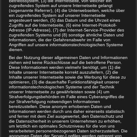
Betriebssystem, (3) die Internetseite, von welcher ein
zugreifendes System auf unsere Internetseite gelangt
(sogenannte Referrer), (4) die Unterwebseiten, welche über
Geschenkideen für 3-Jährige
ein zugreifendes System auf unserer Internetseite
angesteuert werden, (5) das Datum und die Uhrzeit eines
Zugriffs auf die Internetseite, (6) eine Internet-Protokoll-
Adresse (IP-Adresse), (7) der Internet-Service-Provider des
zugreifenden Systems und (8) sonstige ähnliche Daten und
Informationen, die der Gefahrenabwehr im Falle von
Angriffen auf unsere informationstechnologischen Systeme
dienen.
Bei der Nutzung dieser allgemeinen Daten und Informationen
ziehen wird keine Rückschlüsse auf die betroffene Person.
Diese Informationen werden vielmehr benötigt, um (1) die
Inhalte unserer Internetseite korrekt auszuliefern, (2) die
Inhalte unserer Internetseite sowie die Werbung für diese zu
optimieren, (3) die dauerhafte Funktionsfähigkeit unserer
informationstechnologischen Systeme und der Technik
unserer Internetseite zu gewährleisten sowie (4) um
Strafverfolgungsbehörden im Falle eines Cyberangriffes die
Sushi in der Schwangerschaft – lieber die Finger weg?
zur Strafverfolgung notwendigen Informationen
bereitzustellen. Diese anonym erhobenen Daten und
Informationen werden durch uns daher einerseits statistisch
und ferner mit dem Ziel ausgewertet, den Datenschutz und
die Datensicherheit in unserem Unternehmen zu erhöhen,
um letztlich ein optimales Schutzniveau für die von uns
verarbeiteten personenbezogenen Daten sicherzustellen. Die
anonymen Daten der Server-Logfiles werden getrennt von