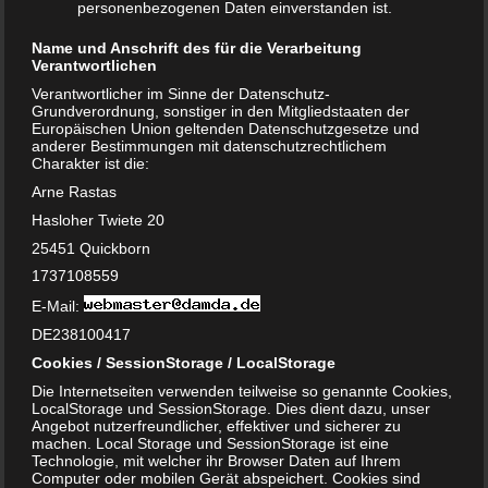
Fazit
personenbezogenen Daten einverstanden ist.
Name und Anschrift des für die Verarbeitung
Malzbier ist lecker und gesund – und es schadet in Maßen
Verantwortlichen
weder in der Schwangerschaft noch in der Stillzeit. Daher
Verantwortlicher im Sinne der Datenschutz-
kann es durchaus regelmäßig getrunken werden. Dass es
Grundverordnung, sonstiger in den Mitgliedstaaten der
jedoch direkt die Milchmenge erhöht, ist ein Mythos. Der
Europäischen Union geltenden Datenschutzgesetze und
anderer Bestimmungen mit datenschutzrechtlichem
Zusammenhang konnte bisher nicht wissenschaftlich
Charakter ist die:
belegt werden. Wie bereits erwähnt, solltest du dich bei
Arne Rastas
Problemen bezüglich der Milchmenge unbedingt mit
Hasloher Twiete 20
deiner Stillberaterin beziehungsweise Hebamme in
25451 Quickborn
Verbindung setzen.
1737108559
Bewertung:
E-Mail:
DE238100417
Cookies / SessionStorage / LocalStorage
T
Share
Post
Save
e
Die Internetseiten verwenden teilweise so genannte Cookies,
i
LocalStorage und SessionStorage. Dies dient dazu, unser
l
Angebot nutzerfreundlicher, effektiver und sicherer zu
Redakteur:
Arne
e
machen. Local Storage und SessionStorage ist eine
n
Technologie, mit welcher ihr Browser Daten auf Ihrem
Hallo, ich bin Arne und seit Anfang an dabei. Mir
Computer oder mobilen Gerät abspeichert. Cookies sind