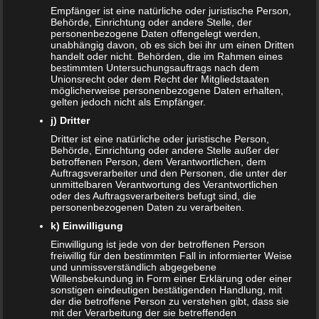
Empfänger ist eine natürliche oder juristische Person,
Behörde, Einrichtung oder andere Stelle, der
Dem Malzbier wird gerne nachgesagt, dass es die
personenbezogene Daten offengelegt werden,
Produktion von Milch in der Stillzeit erhöhen würde. Dem
unabhängig davon, ob es sich bei ihr um einen Dritten
ist leider nicht so. Zwar kann Malz die Milchproduktion
handelt oder nicht. Behörden, die im Rahmen eines
bestimmten Untersuchungsauftrags nach dem
steigern, jedoch ist der Gehalt im Malzbier dafür viel zu
Unionsrecht oder dem Recht der Mitgliedstaaten
gering. Für das Malzbier spricht jedoch, dass es viele
möglicherweise personenbezogene Daten erhalten,
gelten jedoch nicht als Empfänger.
Kalorien enthält. Dies mag bei der einen oder anderen
j) Dritter
Mutter für ein wenig mehr Milch sorgen. Einen direkten
Zusammenhang mit dem Malzbier selbst gibt es allerdings
Dritter ist eine natürliche oder juristische Person,
Behörde, Einrichtung oder andere Stelle außer der
nicht. Deshalb solltest du, falls du das Gefühl hast, du gibst
betroffenen Person, dem Verantwortlichen, dem
zu wenig Milch, nicht unnötig literweise Malzbier trinken.
Auftragsverarbeiter und den Personen, die unter der
unmittelbaren Verantwortung des Verantwortlichen
Du wirst nur unnötig zunehmen.
oder des Auftragsverarbeiters befugt sind, die
personenbezogenen Daten zu verarbeiten.
Grundsätzlich ist es so, dass die Menge an Muttermilch
k) Einwilligung
nur durch die Häufigkeit des korrekten Anlegens bestimmt
wird – und das am besten von der ersten Lebensstunde an.
Einwilligung ist jede von der betroffenen Person
freiwillig für den bestimmten Fall in informierter Weise
Trinkt das Baby viel und oft, dann wird sich automatisch
und unmissverständlich abgegebene
die Milchmenge erhöhen. Reicht die Milch trotzdem nicht,
Willensbekundung in Form einer Erklärung oder einer
sonstigen eindeutigen bestätigenden Handlung, mit
dann sollte eine Stillberaterin aufgesucht werden.
der die betroffene Person zu verstehen gibt, dass sie
mit der Verarbeitung der sie betreffenden