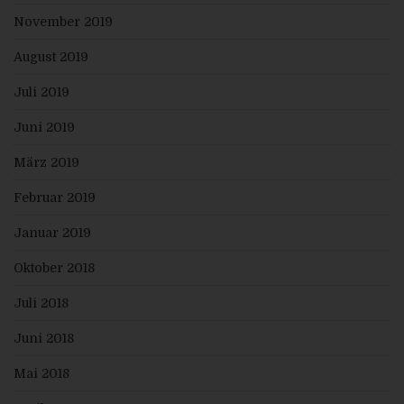
Ferner steht der betroffenen Person ein
November 2019
Auskunftsrecht darüber zu, ob personenbezogene
Daten an ein Drittland oder an eine internationale
Organisation übermittelt wurden. Sofern dies der Fall
August 2019
ist, so steht der betroffenen Person im Übrigen das
Recht zu, Auskunft über die geeigneten Garantien im
Juli 2019
Zusammenhang mit der Übermittlung zu erhalten.
Möchte eine betroffene Person dieses Auskunftsrecht
Juni 2019
in Anspruch nehmen, kann sie sich hierzu jederzeit an
einen Mitarbeiter des für die Verarbeitung
März 2019
Verantwortlichen wenden.
c) Recht auf Berichtigung
Februar 2019
Jede von der Verarbeitung personenbezogener Daten
betroffene Person hat das vom Europäischen
Januar 2019
Richtlinien- und Verordnungsgeber gewährte Recht,
die unverzügliche Berichtigung sie betreffender
Oktober 2018
unrichtiger personenbezogener Daten zu verlangen.
Ferner steht der betroffenen Person das Recht zu,
unter Berücksichtigung der Zwecke der Verarbeitung,
Juli 2018
die Vervollständigung unvollständiger
personenbezogener Daten — auch mittels einer
Juni 2018
ergänzenden Erklärung — zu verlangen.
Möchte eine betroffene Person dieses
Mai 2018
Berichtigungsrecht in Anspruch nehmen, kann sie sich
hierzu jederzeit an einen Mitarbeiter des für die