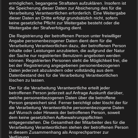
schlafen?
ermöglichen, begangene Straftaten aufzuklären. Insofern ist
die Speicherung dieser Daten zur Absicherung des für die
Verarbeitung Verantwortlichen erforderlich. Eine Weitergabe
dieser Daten an Dritte erfolgt grundsätzlich nicht, sofern
keine gesetzliche Pflicht zur Weitergabe besteht oder die
Weitergabe der Strafverfolgung dient.
Die Registrierung der betroffenen Person unter freiwilliger
Angabe personenbezogener Daten dient dem für die
Verarbeitung Verantwortlichen dazu, der betroffenen Person
Inhalte oder Leistungen anzubieten, die aufgrund der Natur
der Sache nur registrierten Benutzern angeboten werden
können. Registrierten Personen steht die Möglichkeit frei, die
bei der Registrierung angegebenen personenbezogenen
Daten jederzeit abzuändern oder vollständig aus dem
Datenbestand des für die Verarbeitung Verantwortlichen
löschen zu lassen.
Knoblauch in der Schwangerschaft – gesund oder tabu?
Der für die Verarbeitung Verantwortliche erteilt jeder
betroffenen Person jederzeit auf Anfrage Auskunft darüber,
welche personenbezogenen Daten über die betroffene
Person gespeichert sind. Ferner berichtigt oder löscht der für
die Verarbeitung Verantwortliche personenbezogene Daten
auf Wunsch oder Hinweis der betroffenen Person, soweit
dem keine gesetzlichen Aufbewahrungspflichten
entgegenstehen. Die Gesamtheit der Mitarbeiter des für die
Verarbeitung Verantwortlichen stehen der betroffenen Person
in diesem Zusammenhang als Ansprechpartner zur
Verfügung.