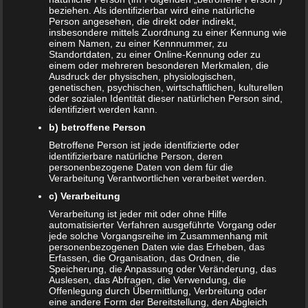
dann geht die
beziehen. Als identifizierbar wird eine natürliche
Zeit einfach
Person angesehen, die direkt oder indirekt,
insbesondere mittels Zuordnung zu einer Kennung wie
nicht rum. Dabei sollte man ruhig auf Smartphone, Tablets
einem Namen, zu einer Kennnummer, zu
und andere elektronische Geräte verzichten. Warum also
Standortdaten, zu einer Online-Kennung oder zu
einem oder mehreren besonderen Merkmalen, die
nicht einfach ein paar einfache Spiele unterwegs spielen
Ausdruck der physischen, physiologischen,
und die Langeweile vertreiben? Es bieten sich vor allem
genetischen, psychischen, wirtschaftlichen, kulturellen
oder sozialen Identität dieser natürlichen Person sind,
Spiele mit einfachen Regeln an. Diese werden schnell
identifiziert werden kann.
verstanden und es gibt keinen Streit wegen
b) betroffene Person
Regelverstößen. Folgende 10 Spiele machen auf jeder Reise
Betroffene Person ist jede identifizierte oder
Spaß:
identifizierbare natürliche Person, deren
personenbezogene Daten von dem für die
Schere-Stein-Papier
Verarbeitung Verantwortlichen verarbeitet werden.
c) Verarbeitung
Der Klassiker unter allen Gelgenheitsspielen ab 2
Verarbeitung ist jeder mit oder ohne Hilfe
Mitspielern. Alle Spiele ballen gleichzeitig ihre Hand zu
automatisierter Verfahren ausgeführte Vorgang oder
einer Faust. Während der Worte ‚Schnick, Schnack,
jede solche Vorgangsreihe im Zusammenhang mit
personenbezogenen Daten wie das Erheben, das
Schnuck‘ wird die Faust hin und her geschwungen. Direkt
Erfassen, die Organisation, das Ordnen, die
nach dem Aussprechen der drei Worte wird die Hand zu
Speicherung, die Anpassung oder Veränderung, das
Auslesen, das Abfragen, die Verwendung, die
einem der drei Symbole geformt:
Offenlegung durch Übermittlung, Verbreitung oder
eine andere Form der Bereitstellung, den Abgleich
Schere (Zeigefinger und Mittelfinger gespreizt, alle