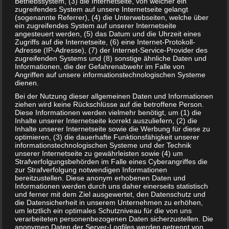
Betriebssystem, (3) die Internetseite, von welcher ein
i
zugreifendes System auf unsere Internetseite gelangt
l
(sogenannte Referrer), (4) die Unterwebseiten, welche über
Redakteur:
Arne
e
ein zugreifendes System auf unserer Internetseite
n
angesteuert werden, (5) das Datum und die Uhrzeit eines
Hallo, ich bin Arne und seit Anfang an dabei. Mir
Zugriffs auf die Internetseite, (6) eine Internet-Protokoll-
macht es unglaublichen Spaß Artikel zu
Adresse (IP-Adresse), (7) der Internet-Service-Provider des
verfassen. Jeden Tag mache ich mich auf die
zugreifenden Systems und (8) sonstige ähnliche Daten und
Informationen, die der Gefahrenabwehr im Falle von
Suche nach neuen und interessanten Themen.
Angriffen auf unsere informationstechnologischen Systeme
Falls ihr Themen-Wünsche habt, meldet euch
dienen.
gerne bei mir.
Bei der Nutzung dieser allgemeinen Daten und Informationen
ziehen wird keine Rückschlüsse auf die betroffene Person.
Diese Informationen werden vielmehr benötigt, um (1) die
Auch interessant:
Inhalte unserer Internetseite korrekt auszuliefern, (2) die
Inhalte unserer Internetseite sowie die Werbung für diese zu
optimieren, (3) die dauerhafte Funktionsfähigkeit unserer
informationstechnologischen Systeme und der Technik
unserer Internetseite zu gewährleisten sowie (4) um
Strafverfolgungsbehörden im Falle eines Cyberangriffes die
zur Strafverfolgung notwendigen Informationen
bereitzustellen. Diese anonym erhobenen Daten und
Informationen werden durch uns daher einerseits statistisch
und ferner mit dem Ziel ausgewertet, den Datenschutz und
die Datensicherheit in unserem Unternehmen zu erhöhen,
um letztlich ein optimales Schutzniveau für die von uns
verarbeiteten personenbezogenen Daten sicherzustellen. Die
anonymen Daten der Server-Logfiles werden getrennt von