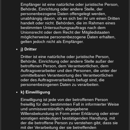
Auch hierfür müssen die Kinder die Lieder schon kennen
Empfänger ist eine natürliche oder juristische Person,
Behörde, Einrichtung oder andere Stelle, der
und in der Lage sein die Melodie herauszuhöhren (ab etwa
personenbezogene Daten offengelegt werden,
5 Jahren).
unabhängig davon, ob es sich bei ihr um einen Dritten
handelt oder nicht. Behörden, die im Rahmen eines
Kennzeichensätze
bestimmten Untersuchungsauftrags nach dem
Unionsrecht oder dem Recht der Mitgliedstaaten
möglicherweise personenbezogene Daten erhalten,
Das folgende Spiel wird besonders gerne im Stau gespielt.
gelten jedoch nicht als Empfänger.
Aus dem Kennzeichen des Vordermanns muss ein Satz
j) Dritter
gebaut werden. Die Kennzeichenbuchstaben bilden dabei
Dritter ist eine natürliche oder juristische Person,
immer die Anfangsbuchstaben der Wörter im Satz. Das
Behörde, Einrichtung oder andere Stelle außer der
betroffenen Person, dem Verantwortlichen, dem
Kennzeichen PI-SL würde zum Beispiel lauten: ‚Peter ist
Auftragsverarbeiter und den Personen, die unter der
sehr lieb‘. Mitunter können dabei lustige Sätze entstehen.
unmittelbaren Verantwortung des Verantwortlichen
oder des Auftragsverarbeiters befugt sind, die
Spaß für die ganze Familie. Auch dieses Spiel ist eher für
personenbezogenen Daten zu verarbeiten.
ältere Kinder geeignet.
k) Einwilligung
Ich packe meinen Koffer …
Einwilligung ist jede von der betroffenen Person
freiwillig für den bestimmten Fall in informierter Weise
und unmissverständlich abgegebene
Noch ein Klassiker der kurzweiligen Spiele. Der erste Spiel
Willensbekundung in Form einer Erklärung oder einer
sonstigen eindeutigen bestätigenden Handlung, mit
sagt den Satz ‚Ich packe meinen Koffer und nehme mit …‘.
der die betroffene Person zu verstehen gibt, dass sie
Der Satz wird um einen beliebigen Gegenstand ergänzt.
mit der Verarbeitung der sie betreffenden