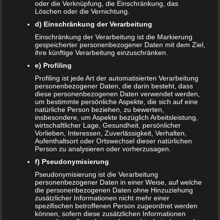
oder die Verknüpfung, die Einschränkung, das
anderen Finger zeigen zur Person)
Löschen oder die Vernichtung.
Stein (eine Faust)
d) Einschränkung der Verarbeitung
Papier (flache Hand)
Einschränkung der Verarbeitung ist die Markierung
gespeicherter personenbezogener Daten mit dem Ziel,
Die weiteren Regeln sind relativ einfach. Die Schere
ihre künftige Verarbeitung einzuschränken.
zerschneidet das Papier (Schere gewinnt). Das Papier
e) Profiling
umhüllt den Stein (Papier gewinnt). Der Stein schlägt die
Profiling ist jede Art der automatisierten Verarbeitung
Schere kaputt (Stein gewinnt). Haben mehrere Mitspieler
personenbezogener Daten, die darin besteht, dass
diese personenbezogenen Daten verwendet werden,
das gleiche Symbol gewählt, dann steht es unentschieden.
um bestimmte persönliche Aspekte, die sich auf eine
Variante:
Es gibt noch den Brunnen (Daumen und
natürliche Person beziehen, zu bewerten,
Zeigefinger formen ein Loch). Stein und Schere fallen in
insbesondere, um Aspekte bezüglich Arbeitsleistung,
wirtschaftlicher Lage, Gesundheit, persönlicher
den Brunnen und verlieren. Papier deckt den Brunnen ab
Vorlieben, Interessen, Zuverlässigkeit, Verhalten,
und gewinnt.
Aufenthaltsort oder Ortswechsel dieser natürlichen
Person zu analysieren oder vorherzusagen.
Farben zählen
f) Pseudonymisierung
Pseudonymisierung ist die Verarbeitung
Jeder der Mitspieler wählt eine Farbe aus die er zählen
personenbezogener Daten in einer Weise, auf welche
die personenbezogenen Daten ohne Hinzuziehung
möchte. Nun werden alle wiederkehrenden Gegenstände
zusätzlicher Informationen nicht mehr einer
die man auf der Fahrt entdecken kann in dieser Farbe
spezifischen betroffenen Person zugeordnet werden
können, sofern diese zusätzlichen Informationen
gezählt. Bei einer Autofahrt bieten sich Autos an. Es