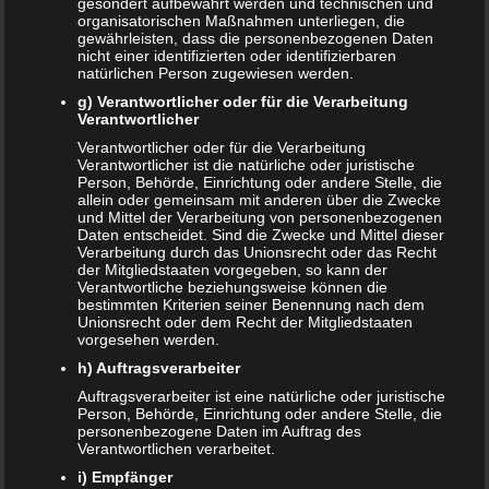
gesondert aufbewahrt werden und technischen und
können aber auch zum Beispiel Straßenschilder sein o.ä.
organisatorischen Maßnahmen unterliegen, die
gewährleisten, dass die personenbezogenen Daten
Vor Spielbeginn wird ein Spielzeitende festgelegt. Wer
nicht einer identifizierten oder identifizierbaren
nach dieser Zeit die meisten Objekte in der ausgewählten
natürlichen Person zugewiesen werden.
Farbe gezählt hat, der gewinnt.
g) Verantwortlicher oder für die Verarbeitung
Verantwortlicher
Die Wörterkette
Verantwortlicher oder für die Verarbeitung
Verantwortlicher ist die natürliche oder juristische
Person, Behörde, Einrichtung oder andere Stelle, die
Ein Mitspieler überlegt sich ein zusammengesetztes Wort
allein oder gemeinsam mit anderen über die Zwecke
zum Beispiel Wasservogel. Der nächste Spieler muss das
und Mittel der Verarbeitung von personenbezogenen
letzte Wort für das neue Wort am Anfang verwenden. In
Daten entscheidet. Sind die Zwecke und Mittel dieser
Verarbeitung durch das Unionsrecht oder das Recht
diesem Fall zum Beispiel Vogelnest. Die
der Mitgliedstaaten vorgegeben, so kann der
Schwierigkeitsstufen sind je nach Wort variabel. Für dieses
Verantwortliche beziehungsweise können die
bestimmten Kriterien seiner Benennung nach dem
Spiel müssen die Kinder schon etwas älter sein und mit
Unionsrecht oder dem Recht der Mitgliedstaaten
Wörtern „spielen können“ (ab etwa 5 Jahren).
vorgesehen werden.
h) Auftragsverarbeiter
Liederraten
Auftragsverarbeiter ist eine natürliche oder juristische
Person, Behörde, Einrichtung oder andere Stelle, die
Ein Mitspieler summt ein (Kinder-)Lied. Die anderen
personenbezogene Daten im Auftrag des
Verantwortlichen verarbeitet.
Mitspieler müssen das Lied erraten. Wer das Lied erraten
hat, der erhält einen Punkt ist als nächstes an der Reihe.
i) Empfänger