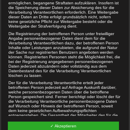
ermöglichen, begangene Straftaten aufzuklären. Insofern ist
Schreibe einen Kommentar
die Speicherung dieser Daten zur Absicherung des für die
Verarbeitung Verantwortlichen erforderlich. Eine Weitergabe
dieser Daten an Dritte erfolgt grundsätzlich nicht, sofern
Deine E-Mail-Adresse wird nicht veröffentlicht.
keine gesetzliche Pflicht zur Weitergabe besteht oder die
Erforderliche Felder sind mit
*
markiert
Weitergabe der Strafverfolgung dient.
Die Registrierung der betroffenen Person unter freiwilliger
Kommentar
*
Angabe personenbezogener Daten dient dem für die
Verarbeitung Verantwortlichen dazu, der betroffenen Person
Inhalte oder Leistungen anzubieten, die aufgrund der Natur
der Sache nur registrierten Benutzern angeboten werden
können. Registrierten Personen steht die Möglichkeit frei, die
bei der Registrierung angegebenen personenbezogenen
Daten jederzeit abzuändern oder vollständig aus dem
Datenbestand des für die Verarbeitung Verantwortlichen
löschen zu lassen.
Der für die Verarbeitung Verantwortliche erteilt jeder
betroffenen Person jederzeit auf Anfrage Auskunft darüber,
welche personenbezogenen Daten über die betroffene
Person gespeichert sind. Ferner berichtigt oder löscht der für
die Verarbeitung Verantwortliche personenbezogene Daten
Name
*
auf Wunsch oder Hinweis der betroffenen Person, soweit
dem keine gesetzlichen Aufbewahrungspflichten
E-Mail-Adresse
*
entgegenstehen. Die Gesamtheit der Mitarbeiter des für die
Verarbeitung Verantwortlichen stehen der betroffenen Person
Website
in diesem Zusammenhang als Ansprechpartner zur
✓ Akzeptieren
Verfügung.