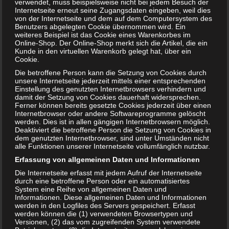
Gegenstand auf die Handinnenfläche des anderen
verwendet, muss beispielsweise nicht bei jedem Besuch der
Internetseite erneut seine Zugangsdaten eingeben, weil dies
Mitspielers. Dieser muss erraten, welcher Gegenstand
von der Internetseite und dem auf dem Computersystem des
gemeint war. Errät er den Gegenstand dann hat er
Benutzers abgelegten Cookie übernommen wird. Ein
weiteres Beispiel ist das Cookie eines Warenkorbes im
gewonnen und ist als nächstes an der Reihe.
Online-Shop. Der Online-Shop merkt sich die Artikel, die ein
Kunde in den virtuellen Warenkorb gelegt hat, über ein
Fazit
Cookie.
Die betroffene Person kann die Setzung von Cookies durch
So, das waren 10 einfache Kinderspiele für unterwegs die
unsere Internetseite jederzeit mittels einer entsprechenden
Einstellung des genutzten Internetbrowsers verhindern und
man auf jeder Reise spielen kann. Die Spiele sind natürlich
damit der Setzung von Cookies dauerhaft widersprechen.
nicht nur auf das Auto begrenzt. Auch im Flugzeug oder
Ferner können bereits gesetzte Cookies jederzeit über einen
Internetbrowser oder andere Softwareprogramme gelöscht
einfach wenn irgendwo Wartezeit entsteht kann man die
werden. Dies ist in allen gängigen Internetbrowsern möglich.
Spiele spielen. Versucht es doch bei der nächsten Reise
Deaktiviert die betroffene Person die Setzung von Cookies in
dem genutzten Internetbrowser, sind unter Umständen nicht
einfach mal. Die Spiele machen Spaß und sind immer ein
alle Funktionen unserer Internetseite vollumfänglich nutzbar.
Grund zu lachen. So macht dann auch die Autofahrt Spaß –
Erfassung von allgemeinen Daten und Informationen
und nicht nur den Kleinen.
Die Internetseite erfasst mit jedem Aufruf der Internetseite
Bewertung:
durch eine betroffene Person oder ein automatisiertes
System eine Reihe von allgemeinen Daten und
Informationen. Diese allgemeinen Daten und Informationen
werden in den Logfiles des Servers gespeichert. Erfasst
werden können die (1) verwendeten Browsertypen und
T
Share
Post
Save
Versionen, (2) das vom zugreifenden System verwendete
e