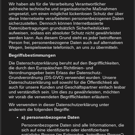
Wir haben als für die Verarbeitung Verantwortlicher
23. JULI 2018
zahlreiche technische und organisatorische Maßnahmen
umgesetzt, um einen möglichst lückenlosen Schutz der über
Ist es noch weit? Wie lange noch? Diese zwei Fragen sind
diese Internetseite verarbeiteten personenbezogenen Daten
wohl die meistgefragten Fragen auf jeder Reise mit einem
sicherzustellen. Dennoch können Internetbasierte
kleinen Kind. Insbesondere zur Sommerzeit wenn die
Datenübertragungen grundsätzlich Sicherheitslücken
aufweisen, sodass ein absoluter Schutz nicht gewährleistet
weiten Fahrten, womöglich sogar ins Ausland, anstehen
werden kann. Aus diesem Grund steht es jeder betroffenen
beginnt eine harte Zeit für alle autofahrenden Eltern.
Person frei, personenbezogene Daten auch auf alternativen
Wegen, beispielsweise telefonisch, an uns zu übermitteln.
Langeweile vertreiben
Begriffsbestimmungen
Die Datenschutzerklärung beruht auf den Begrifflichkeiten,
Für Kinder
die durch den Europäischen Richtlinien- und
Verordnungsgeber beim Erlass der Datenschutz-
sind lange
Grundverordnung (DS-GVO) verwendet wurden. Unsere
Reisen oder
Datenschutzerklärung soll sowohl für die Öffentlichkeit als
auch für unsere Kunden und Geschäftspartner einfach lesbar
lange
und verständlich sein. Um dies zu gewährleisten, möchten
Autofahrten
wir vorab die verwendeten Begrifflichkeiten erläutern.
immer
Wir verwenden in dieser Datenschutzerklärung unter
furchtbar
anderem die folgenden Begriffe:
anstrengend.
a) personenbezogene Daten
Wird nicht
Personenbezogene Daten sind alle Informationen, die
geschlafen
sich auf eine identifizierte oder identifizierbare
Kinderspiele für unterwegs
natürliche Person (im Folgenden „betroffene Person")