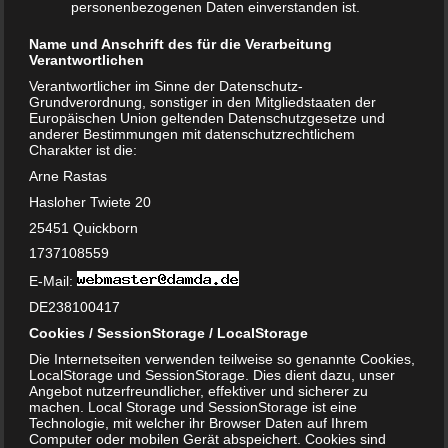
personenbezogenen Daten einverstanden ist.
Der nächste Mitspieler sagt den gleichen Satz und ergänzt
diesen um seinen eigenen Gegenstand. Das Spiel geht
Name und Anschrift des für die Verarbeitung
immer weiter reihum bis ein Mitspieler nicht mehr alle
Verantwortlichen
Gegenstände aufzählen kann bzw. die Reihenfolge
Verantwortlicher im Sinne der Datenschutz-
einhalten kann.
Grundverordnung, sonstiger in den Mitgliedstaaten der
Europäischen Union geltenden Datenschutzgesetze und
Lippenlesen
anderer Bestimmungen mit datenschutzrechtlichem
Charakter ist die:
Arne Rastas
Ein Mitspieler denkt sich einen lustigen Satz aus. Er sagt
Hasloher Twiete 20
diesen dann auf und bewegt dabei nur seine Lippen. Die
25451 Quickborn
anderen Mitspieler müssen die Wörter bzw. den Satz von
1737108559
den Lippen lesen. Wer den Satz zuerst erraten hat gewinnt
und ist dann selbst an der Reihe.
E-Mail:
DE238100417
Wer bin ich?
Cookies / SessionStorage / LocalStorage
Die Internetseiten verwenden teilweise so genannte Cookies,
Es gab schon große TV-Sendungen mit diesem
LocalStorage und SessionStorage. Dies dient dazu, unser
Spielprinzip. Ein Mitspieler denkt sich eine berühmte
Angebot nutzerfreundlicher, effektiver und sicherer zu
machen. Local Storage und SessionStorage ist eine
Person aus. Da es ein Kinderspiel ist, kann man sich auch
Technologie, mit welcher ihr Browser Daten auf Ihrem
gerne eine Kunstfigur wie z.B. Pumuckl oder ähnliches
Computer oder mobilen Gerät abspeichert. Cookies sind