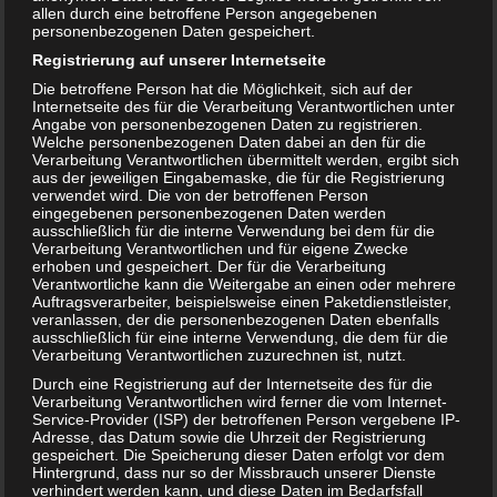
allen durch eine betroffene Person angegebenen
personenbezogenen Daten gespeichert.
Registrierung auf unserer Internetseite
Schiffchen aus Papier bauen
Die betroffene Person hat die Möglichkeit, sich auf der
Internetseite des für die Verarbeitung Verantwortlichen unter
Beitragsnavigation
Angabe von personenbezogenen Daten zu registrieren.
← NUK Magic Cup Trinkbecher 230 ml für nur 7,63 Euro
Welche personenbezogenen Daten dabei an den für die
Warum beißt mein Kind? →
Verarbeitung Verantwortlichen übermittelt werden, ergibt sich
aus der jeweiligen Eingabemaske, die für die Registrierung
verwendet wird. Die von der betroffenen Person
eingegebenen personenbezogenen Daten werden
1 Kommentar zu “
Reisen – 10 Kinderspiele für
ausschließlich für die interne Verwendung bei dem für die
unterwegs
”
Verarbeitung Verantwortlichen und für eigene Zwecke
erhoben und gespeichert. Der für die Verarbeitung
Verantwortliche kann die Weitergabe an einen oder mehrere
Auftragsverarbeiter, beispielsweise einen Paketdienstleister,
Sebi
sagt:
veranlassen, der die personenbezogenen Daten ebenfalls
23. Juli 2018 um 21:10 Uhr
ausschließlich für eine interne Verwendung, die dem für die
Verarbeitung Verantwortlichen zuzurechnen ist, nutzt.
Genau das habe ich jetzt gesucht. Morgen geht es nach
Durch eine Registrierung auf der Internetseite des für die
Frankreich
Verarbeitung Verantwortlichen wird ferner die vom Internet-
Service-Provider (ISP) der betroffenen Person vergebene IP-
Adresse, das Datum sowie die Uhrzeit der Registrierung
Antworten
gespeichert. Die Speicherung dieser Daten erfolgt vor dem
Hintergrund, dass nur so der Missbrauch unserer Dienste
verhindert werden kann, und diese Daten im Bedarfsfall