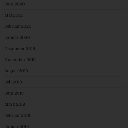
a) Recht auf Bestätigung
Juni 2020
Jede betroffene Person hat das vom Europäischen
Richtlinien- und Verordnungsgeber eingeräumte
Mai 2020
Recht, von dem für die Verarbeitung Verantwortlichen
eine Bestätigung darüber zu verlangen, ob sie
Februar 2020
betreffende personenbezogene Daten verarbeitet
werden. Möchte eine betroffene Person dieses
Bestätigungsrecht in Anspruch nehmen, kann sie sich
Januar 2020
hierzu jederzeit an einen Mitarbeiter des für die
Verarbeitung Verantwortlichen wenden.
Dezember 2019
b) Recht auf Auskunft
November 2019
Jede von der Verarbeitung personenbezogener Daten
betroffene Person hat das vom Europäischen
Richtlinien- und Verordnungsgeber gewährte Recht,
August 2019
jederzeit von dem für die Verarbeitung
Verantwortlichen unentgeltliche Auskunft über die zu
Juli 2019
seiner Person gespeicherten personenbezogenen
Daten und eine Kopie dieser Auskunft zu erhalten.
Ferner hat der Europäische Richtlinien- und
Juni 2019
Verordnungsgeber der betroffenen Person Auskunft
über folgende Informationen zugestanden:
März 2019
die Verarbeitungszwecke
die Kategorien personenbezogener Daten, die
Februar 2019
verarbeitet werden
die Empfänger oder Kategorien von Empfängern,
Januar 2019
gegenüber denen die personenbezogenen Daten