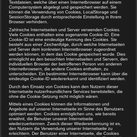
ausdenken. Die anderen Mitspieler fragen die „Person“
Textdateien, welche über einen Internetbrowser auf einem
Computersystem abgelegt und gespeichert werden. Sie
nun aus und versuchen herauszubekommen um wen es
können die Verwendung von Cookies, LocalStorage und
sich handelt. Es darf nur mit „Ja“ und „Nein“ geantwortet
SessionStorage durch entsprechende Einstellung in Ihrem
Browser verhindern.
werden. Entsprechend müssen die Fragen gestellt werden.
Zahlreiche Internetseiten und Server verwenden Cookies.
Wer die Person zuerst erraten hat, der gewinnt.
Viele Cookies enthalten eine sogenannte Cookie-ID. Eine
Cookie-ID ist eine eindeutige Kennung des Cookies. Sie
Ich sehe was, was du nicht siehst
besteht aus einer Zeichenfolge, durch welche Internetseiten
und Server dem konkreten Internetbrowser zugeordnet
werden können, in dem das Cookie gespeichert wurde. Dies
Der Mitspieler der anfängt sucht sich einen Gegenstand
ermöglicht es den besuchten Internetseiten und Servern, den
im Fahrzeug aus. Er beginnt mit dem Satz: „Ich sehe was,
individuellen Browser der betroffenen Person von anderen
Internetbrowsern, die andere Cookies enthalten, zu
was du nicht siehst … und das ist…“ und schließt den Satz
unterscheiden. Ein bestimmter Internetbrowser kann über die
mit der Farbe des Gegenstandes ab. Die anderen
eindeutige Cookie-ID wiedererkannt und identifiziert werden.
Mitspieler dürfen nun raten, welcher Gegenstand gemeint
Durch den Einsatz von Cookies kann den Nutzern dieser
ist. Wer es als erstes richtig errät, ist als nächste dran und
Internetseite nutzerfreundlichere Services bereitstellen, die
ohne die Cookie-Setzung nicht möglich wären.
darf sich selbst einen Gegenstand aussuchen.
Mittels eines Cookies können die Informationen und
Handmalen
Angebote auf unserer Internetseite im Sinne des Benutzers
optimiert werden. Cookies ermöglichen uns, wie bereits
erwähnt, die Benutzer unserer Internetseite
wiederzuerkennen. Zweck dieser Wiedererkennung ist es,
Ein Mitspieler hält die geöffnete Hand zu einem anderen
den Nutzern die Verwendung unserer Internetseite zu
Mitspieler. Letzterer malt mit seinem Zeigefinger einen
erleichtern. Der Benutzer einer Internetseite, die Cookies