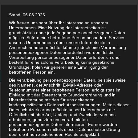
Stand: 06.08.2026
Wir freuen uns sehr über Ihr Interesse an unserem
Unternehmen. Eine Nutzung der Internetseiten ist
grundsätzlich ohne jede Angabe personenbezogener Daten
möglich. Sofern eine betroffene Person besondere Services
Facebook
Twitter
Instag
Pint
unseres Unternehmens über unsere Internetseite in
Anspruch nehmen möchte, könnte jedoch eine Verarbeitung
personenbezogener Daten erforderlich werden. Ist die
Suchen
Verarbeitung personenbezogener Daten erforderlich und
besteht für eine solche Verarbeitung keine gesetzliche
nach:
Grundlage, holen wir generell eine Einwilligung der
betroffenen Person ein.
Die Verarbeitung personenbezogener Daten, beispielsweise
des Namens, der Anschrift, E-Mail-Adresse oder
Telefonnummer einer betroffenen Person, erfolgt stets im
Spielen&Basteln
>
Spiele
>
Reisen – 10 Kinderspiele für
Einklang mit der Datenschutz-Grundverordnung und in
unterwegs
Übereinstimmung mit den für uns geltenden
landesspezifischen Datenschutzbestimmungen. Mittels dieser
Datenschutzerklärung möchte unser Unternehmen die
Reisen – 10 Kinderspiele für
Öffentlichkeit über Art, Umfang und Zweck der von uns
erhobenen, genutzten und verarbeiteten
personenbezogenen Daten informieren. Ferner werden
unterwegs
betroffene Personen mittels dieser Datenschutzerklärung
über die ihnen zustehenden Rechte aufgeklärt.