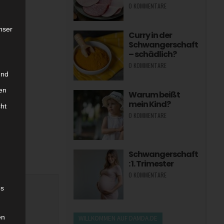
0 KOMMENTARE
nser
Curry in der
Schwangerschaft
– schädlich?
0 KOMMENTARE
und
en
Warum beißt
mein Kind?
cht
0 KOMMENTARE
Schwangerschaft
: 1. Trimester
0 KOMMENTARE
es
en
WILLKOMMEN AUF DAMDA.DE