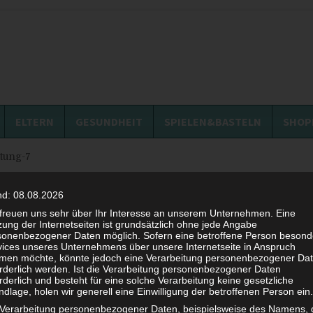
ELTERN
GESUNDHEIT
SPIELEN&BASTELN
SHOP
itung-7
Schiffchen-Anleitung-7
nd: 08.08.2026
 freuen uns sehr über Ihr Interesse an unserem Unternehmen. Eine
ung der Internetseiten ist grundsätzlich ohne jede Angabe
24. JULI 2018
sonenbezogener Daten möglich. Sofern eine betroffene Person besond
vices unseres Unternehmens über unsere Internetseite in Anspruch
men möchte, könnte jedoch eine Verarbeitung personenbezogener Da
orderlich werden. Ist die Verarbeitung personenbezogener Daten
rderlich und besteht für eine solche Verarbeitung keine gesetzliche
dlage, holen wir generell eine Einwilligung der betroffenen Person ein.
 Verarbeitung personenbezogener Daten, beispielsweise des Namens, 