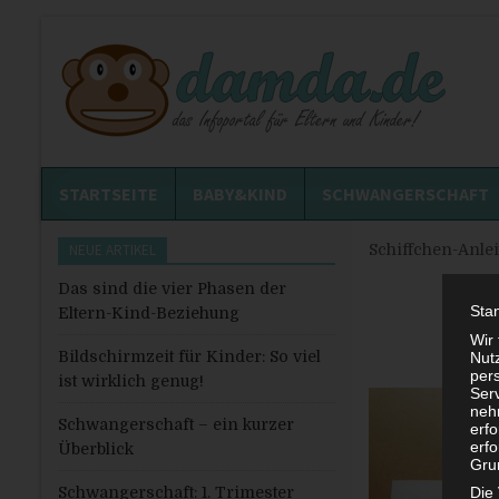
STARTSEITE
BABY&KIND
SCHWANGERSCHAFT
NEUE ARTIKEL
Schiffchen-Anle
Das sind die vier Phasen der
Sta
Eltern-Kind-Beziehung
Wir
Bildschirmzeit für Kinder: So viel
Nutz
per
ist wirklich genug!
Ser
neh
Schwangerschaft – ein kurzer
erf
erfo
Überblick
Grun
Schwangerschaft: 1. Trimester
Die