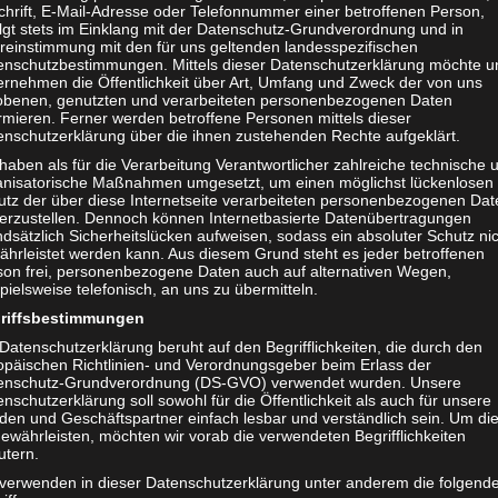
chrift, E-Mail-Adresse oder Telefonnummer einer betroffenen Person,
olgt stets im Einklang mit der Datenschutz-Grundverordnung und in
reinstimmung mit den für uns geltenden landesspezifischen
enschutzbestimmungen. Mittels dieser Datenschutzerklärung möchte u
ernehmen die Öffentlichkeit über Art, Umfang und Zweck der von uns
obenen, genutzten und verarbeiteten personenbezogenen Daten
rmieren. Ferner werden betroffene Personen mittels dieser
enschutzerklärung über die ihnen zustehenden Rechte aufgeklärt.
haben als für die Verarbeitung Verantwortlicher zahlreiche technische 
anisatorische Maßnahmen umgesetzt, um einen möglichst lückenlosen
utz der über diese Internetseite verarbeiteten personenbezogenen Dat
herzustellen. Dennoch können Internetbasierte Datenübertragungen
dsätzlich Sicherheitslücken aufweisen, sodass ein absoluter Schutz ni
ährleistet werden kann. Aus diesem Grund steht es jeder betroffenen
son frei, personenbezogene Daten auch auf alternativen Wegen,
pielsweise telefonisch, an uns zu übermitteln.
riffsbestimmungen
T
t
Save
Datenschutzerklärung beruht auf den Begrifflichkeiten, die durch den
e
opäischen Richtlinien- und Verordnungsgeber beim Erlass der
i
enschutz-Grundverordnung (DS-GVO) verwendet wurden. Unsere
l
nschutzerklärung soll sowohl für die Öffentlichkeit als auch für unsere
dakteur:
admin1
e
den und Geschäftspartner einfach lesbar und verständlich sein. Um di
n
ewährleisten, möchten wir vorab die verwendeten Begrifflichkeiten
utern.
 verwenden in dieser Datenschutzerklärung unter anderem die folgend