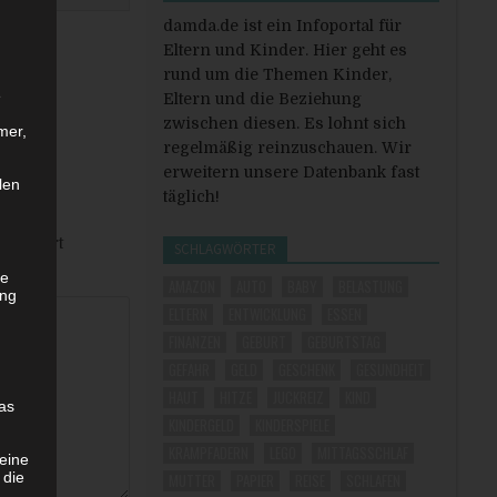
damda.de ist ein Infoportal für
Eltern und Kinder. Hier geht es
rund um die Themen Kinder,
e
Eltern und die Beziehung
zwischen diesen. Es lohnt sich
mer,
regelmäßig reinzuschauen. Wir
erweitern unsere Datenbank fast
len
täglich!
markiert
SCHLAGWÖRTER
he
AMAZON
AUTO
BABY
BELASTUNG
ung
ELTERN
ENTWICKLUNG
ESSEN
FINANZEN
GEBURT
GEBURTSTAG
GEFAHR
GELD
GESCHENK
GESUNDHEIT
HAUT
HITZE
JUCKREIZ
KIND
as
KINDERGELD
KINDERSPIELE
KRAMPFADERN
LEGO
MITTAGSSCHLAF
eine
 die
MUTTER
PAPIER
REISE
SCHLAFEN