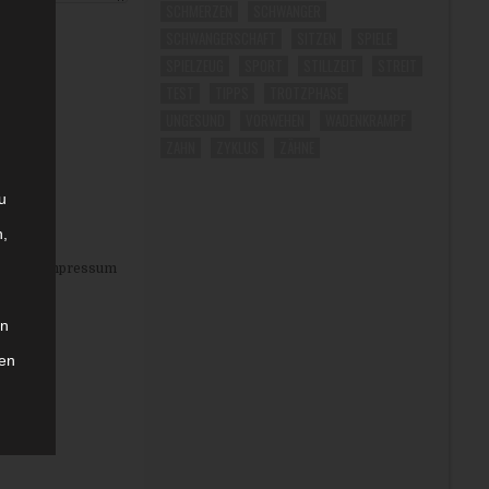
SCHMERZEN
SCHWANGER
SCHWANGERSCHAFT
SITZEN
SPIELE
SPIELZEUG
SPORT
STILLZEIT
STREIT
TEST
TIPPS
TROTZPHASE
UNGESUND
VORWEHEN
WADENKRAMPF
ZAHN
ZYKLUS
ZÄHNE
u
n,
eise
|
Impressum
in
hen