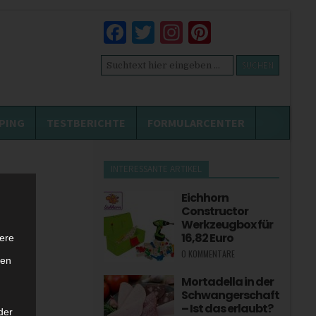
Facebook
Twitter
Instagram
Pinterest
Suchen
nach:
PING
TESTBERICHTE
FORMULARCENTER
INTERESSANTE ARTIKEL
Eichhorn
Constructor
Werkzeugbox für
16,82 Euro
ere
0 KOMMENTARE
ten
Mortadella in der
Schwangerschaft
– Ist das erlaubt?
der