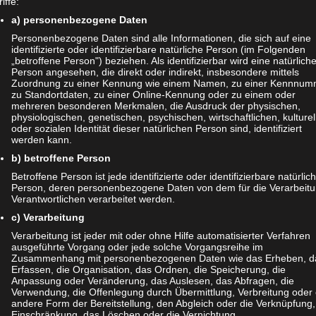
iffe:
a) personenbezogene Daten
ant:
Personenbezogene Daten sind alle Informationen, die sich auf eine
identifizierte oder identifizierbare natürliche Person (im Folgenden
„betroffene Person") beziehen. Als identifizierbar wird eine natürlich
navigation
Person angesehen, die direkt oder indirekt, insbesondere mittels
s Papier bauen
Zuordnung zu einer Kennung wie einem Namen, zu einer Kennnum
zu Standortdaten, zu einer Online-Kennung oder zu einem oder
mehreren besonderen Merkmalen, die Ausdruck der physischen,
physiologischen, genetischen, psychischen, wirtschaftlichen, kulturel
einen Kommentar
oder sozialen Identität dieser natürlichen Person sind, identifiziert
werden kann.
esse wird nicht veröffentlicht.
Erforderliche Felder sind mit
*
b) betroffene Person
Betroffene Person ist jede identifizierte oder identifizierbare natürlic
Person, deren personenbezogene Daten von dem für die Verarbeit
Verantwortlichen verarbeitet werden.
c) Verarbeitung
Verarbeitung ist jeder mit oder ohne Hilfe automatisierter Verfahren
ausgeführte Vorgang oder jede solche Vorgangsreihe im
Zusammenhang mit personenbezogenen Daten wie das Erheben, d
Erfassen, die Organisation, das Ordnen, die Speicherung, die
Anpassung oder Veränderung, das Auslesen, das Abfragen, die
Verwendung, die Offenlegung durch Übermittlung, Verbreitung oder 
andere Form der Bereitstellung, den Abgleich oder die Verknüpfung,
Einschränkung, das Löschen oder die Vernichtung.