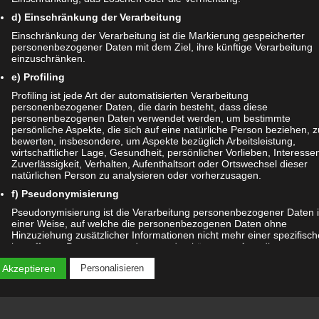
d) Einschränkung der Verarbeitung
Einschränkung der Verarbeitung ist die Markierung gespeicherter
personenbezogener Daten mit dem Ziel, ihre künftige Verarbeitung
*
einzuschränken.
e) Profiling
Profiling ist jede Art der automatisierten Verarbeitung
Datenschutzerklärung
zur Kenntnis genommen.
personenbezogener Daten, die darin besteht, dass diese
personenbezogenen Daten verwendet werden, um bestimmte
persönliche Aspekte, die sich auf eine natürliche Person beziehen, z
bewerten, insbesondere, um Aspekte bezüglich Arbeitsleistung,
wirtschaftlicher Lage, Gesundheit, persönlicher Vorlieben, Interesse
Zuverlässigkeit, Verhalten, Aufenthaltsort oder Ortswechsel dieser
natürlichen Person zu analysieren oder vorherzusagen.
ärung
|
Datenauszug
|
Datenschutzeinstellungen
|
Löschanfrage
|
Fotonachw
f) Pseudonymisierung
Pseudonymisierung ist die Verarbeitung personenbezogener Daten 
einer Weise, auf welche die personenbezogenen Daten ohne
Hinzuziehung zusätzlicher Informationen nicht mehr einer spezifisc
betroffenen Person zugeordnet werden können, sofern diese
zusätzlichen Informationen gesondert aufbewahrt werden und
 Akzeptieren
Personalisieren
technischen und organisatorischen Maßnahmen unterliegen, die
gewährleisten, dass die personenbezogenen Daten nicht einer
identifizierten oder identifizierbaren natürlichen Person zugewiesen
werden.