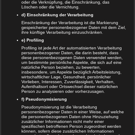
oder die Verknüpfung, die Einschränkung, das
Löschen oder die Vernichtung.
d) Einschränkung der Verarbeitung
Einschränkung der Verarbeitung ist die Markierung
Datenschutzerklärung
|
Datenauszug
|
Datenschutzeinstellungen
|
gespeicherter personenbezogener Daten mit dem Ziel,
ihre künftige Verarbeitung einzuschränken.
Löschanfrage
|
Fotonachweise
|
Impressum
e) Profiling
Profiling ist jede Art der automatisierten Verarbeitung
personenbezogener Daten, die darin besteht, dass
diese personenbezogenen Daten verwendet werden,
um bestimmte persönliche Aspekte, die sich auf eine
natürliche Person beziehen, zu bewerten,
insbesondere, um Aspekte bezüglich Arbeitsleistung,
wirtschaftlicher Lage, Gesundheit, persönlicher
NEUE ARTIKEL
Vorlieben, Interessen, Zuverlässigkeit, Verhalten,
Aufenthaltsort oder Ortswechsel dieser natürlichen
Das sind die vier Phasen der Eltern-Kind-Beziehung
Person zu analysieren oder vorherzusagen.
f) Pseudonymisierung
Bildschirmzeit für Kinder: So viel ist wirklich genug!
Pseudonymisierung ist die Verarbeitung
personenbezogener Daten in einer Weise, auf welche
Schwangerschaft – ein kurzer Überblick
die personenbezogenen Daten ohne Hinzuziehung
zusätzlicher Informationen nicht mehr einer
Schwangerschaft: 1. Trimester
spezifischen betroffenen Person zugeordnet werden
können, sofern diese zusätzlichen Informationen