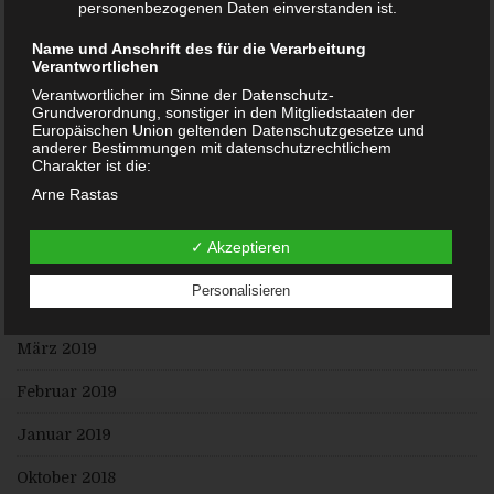
Mai 2020
personenbezogenen Daten einverstanden ist.
Februar 2020
Name und Anschrift des für die Verarbeitung
Verantwortlichen
Januar 2020
Verantwortlicher im Sinne der Datenschutz-
Grundverordnung, sonstiger in den Mitgliedstaaten der
Europäischen Union geltenden Datenschutzgesetze und
Dezember 2019
anderer Bestimmungen mit datenschutzrechtlichem
Charakter ist die:
November 2019
Arne Rastas
August 2019
Hasloher Twiete 20
✓ Akzeptieren
25451 Quickborn
Juli 2019
1737108559
Personalisieren
Juni 2019
E-Mail:
DE238100417
März 2019
Cookies / SessionStorage / LocalStorage
Februar 2019
Die Internetseiten verwenden teilweise so genannte Cookies,
LocalStorage und SessionStorage. Dies dient dazu, unser
Angebot nutzerfreundlicher, effektiver und sicherer zu
Januar 2019
machen. Local Storage und SessionStorage ist eine
Technologie, mit welcher ihr Browser Daten auf Ihrem
Oktober 2018
Computer oder mobilen Gerät abspeichert. Cookies sind