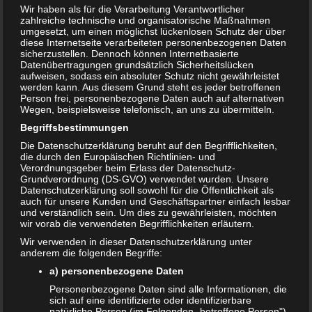
Wir haben als für die Verarbeitung Verantwortlicher
Vollmacht Kindergarten Abholung
zahlreiche technische und organisatorische Maßnahmen
umgesetzt, um einen möglichst lückenlosen Schutz der über
Bewertung:
diese Internetseite verarbeiteten personenbezogenen Daten
sicherzustellen. Dennoch können Internetbasierte
Datenübertragungen grundsätzlich Sicherheitslücken
aufweisen, sodass ein absoluter Schutz nicht gewährleistet
werden kann. Aus diesem Grund steht es jeder betroffenen
T
Share
Post
Save
Person frei, personenbezogene Daten auch auf alternativen
e
Wegen, beispielsweise telefonisch, an uns zu übermitteln.
i
l
Begriffsbestimmungen
Redakteur:
admin1
e
Die Datenschutzerklärung beruht auf den Begrifflichkeiten,
n
die durch den Europäischen Richtlinien- und
Verordnungsgeber beim Erlass der Datenschutz-
Grundverordnung (DS-GVO) verwendet wurden. Unsere
Datenschutzerklärung soll sowohl für die Öffentlichkeit als
Auch interessant:
auch für unsere Kunden und Geschäftspartner einfach lesbar
und verständlich sein. Um dies zu gewährleisten, möchten
wir vorab die verwendeten Begrifflichkeiten erläutern.
Beitragsnavigation
Wir verwenden in dieser Datenschutzerklärung unter
← Vollmacht Kindergarten Abholung
anderem die folgenden Begriffe:
a) personenbezogene Daten
Personenbezogene Daten sind alle Informationen, die
Schreibe einen Kommentar
sich auf eine identifizierte oder identifizierbare
natürliche Person (im Folgenden „betroffene Person")