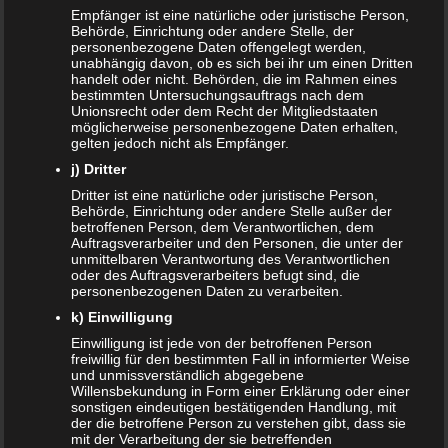
Elterngeld online beantragen
Empfänger ist eine natürliche oder juristische Person,
Behörde, Einrichtung oder andere Stelle, der
personenbezogene Daten offengelegt werden,
Zahnspange für viele Kinder nicht notwendig
unabhängig davon, ob es sich bei ihr um einen Dritten
handelt oder nicht. Behörden, die im Rahmen eines
bestimmten Untersuchungsauftrags nach dem
ÄLTERE ARTIKEL
Unionsrecht oder dem Recht der Mitgliedstaaten
möglicherweise personenbezogene Daten erhalten,
Juni 2024
gelten jedoch nicht als Empfänger.
j) Dritter
Mai 2024
Dritter ist eine natürliche oder juristische Person,
Behörde, Einrichtung oder andere Stelle außer der
März 2023
betroffenen Person, dem Verantwortlichen, dem
Auftragsverarbeiter und den Personen, die unter der
Oktober 2021
unmittelbaren Verantwortung des Verantwortlichen
oder des Auftragsverarbeiters befugt sind, die
personenbezogenen Daten zu verarbeiten.
November 2020
k) Einwilligung
Oktober 2020
Einwilligung ist jede von der betroffenen Person
freiwillig für den bestimmten Fall in informierter Weise
September 2020
und unmissverständlich abgegebene
Willensbekundung in Form einer Erklärung oder einer
sonstigen eindeutigen bestätigenden Handlung, mit
Juni 2020
der die betroffene Person zu verstehen gibt, dass sie
mit der Verarbeitung der sie betreffenden