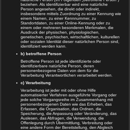
beziehen. Als identifizierbar wird eine natürliche
Deine E-Mail-Adresse wird nicht veröffentlicht.
Person angesehen, die direkt oder indirekt,
Erforderliche Felder sind mit
*
markiert
insbesondere mittels Zuordnung zu einer Kennung wie
einem Namen, zu einer Kennnummer, zu
Kommentar
*
Standortdaten, zu einer Online-Kennung oder zu
einem oder mehreren besonderen Merkmalen, die
Ausdruck der physischen, physiologischen,
genetischen, psychischen, wirtschaftlichen, kulturellen
oder sozialen Identität dieser natürlichen Person sind,
identifiziert werden kann.
b) betroffene Person
Betroffene Person ist jede identifizierte oder
identifizierbare natürliche Person, deren
personenbezogene Daten von dem für die
Verarbeitung Verantwortlichen verarbeitet werden.
c) Verarbeitung
Name
*
Verarbeitung ist jeder mit oder ohne Hilfe
automatisierter Verfahren ausgeführte Vorgang oder
E-Mail-Adresse
*
jede solche Vorgangsreihe im Zusammenhang mit
personenbezogenen Daten wie das Erheben, das
Website
Erfassen, die Organisation, das Ordnen, die
Speicherung, die Anpassung oder Veränderung, das
*
Ich habe die
Datenschutzerklärung
zur Kenntnis
Auslesen, das Abfragen, die Verwendung, die
Offenlegung durch Übermittlung, Verbreitung oder
genommen.
eine andere Form der Bereitstellung, den Abgleich