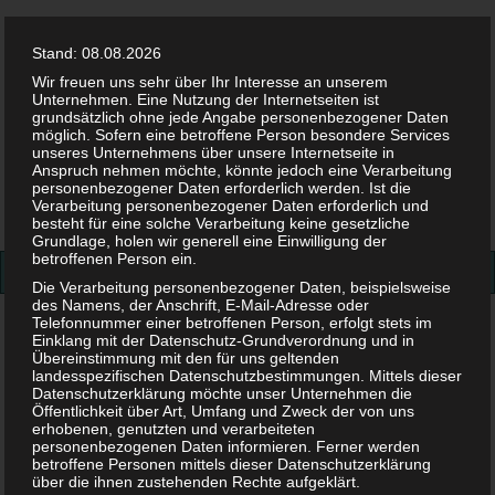
Stand: 08.08.2026
Wir freuen uns sehr über Ihr Interesse an unserem
Unternehmen. Eine Nutzung der Internetseiten ist
grundsätzlich ohne jede Angabe personenbezogener Daten
möglich. Sofern eine betroffene Person besondere Services
Facebook
Twitter
Instag
Pint
unseres Unternehmens über unsere Internetseite in
Anspruch nehmen möchte, könnte jedoch eine Verarbeitung
personenbezogener Daten erforderlich werden. Ist die
Suchen
Verarbeitung personenbezogener Daten erforderlich und
besteht für eine solche Verarbeitung keine gesetzliche
nach:
Grundlage, holen wir generell eine Einwilligung der
betroffenen Person ein.
Die Verarbeitung personenbezogener Daten, beispielsweise
des Namens, der Anschrift, E-Mail-Adresse oder
Telefonnummer einer betroffenen Person, erfolgt stets im
Vollmacht Kindergarten Abholung
Einklang mit der Datenschutz-Grundverordnung und in
Übereinstimmung mit den für uns geltenden
Vollmacht Kindergarten
landesspezifischen Datenschutzbestimmungen. Mittels dieser
Datenschutzerklärung möchte unser Unternehmen die
Öffentlichkeit über Art, Umfang und Zweck der von uns
Abholung
erhobenen, genutzten und verarbeiteten
personenbezogenen Daten informieren. Ferner werden
betroffene Personen mittels dieser Datenschutzerklärung
über die ihnen zustehenden Rechte aufgeklärt.
24. JULI 2018