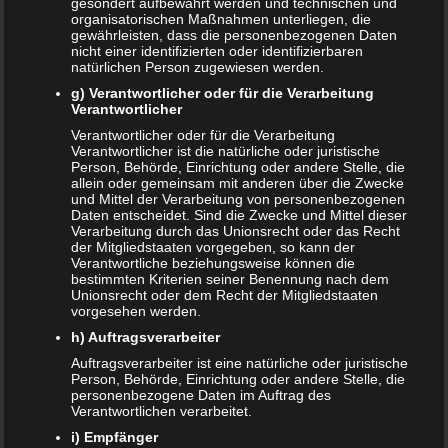
gesondert aufbewahrt werden und technischen und
Babyhaut schützen: So gelingt es am besten!
organisatorischen Maßnahmen unterliegen, die
gewährleisten, dass die personenbezogenen Daten
NEUE KOMMENTARE
nicht einer identifizierten oder identifizierbaren
natürlichen Person zugewiesen werden.
Frank Zimmermann
zu
Schwanger von Affäre – was nun?
g) Verantwortlicher oder für die Verarbeitung
Verantwortlicher
Kristin Rudolph
zu
Vollmachten für Kinder
Verantwortlicher oder für die Verarbeitung
Verantwortlicher ist die natürliche oder juristische
Franzi
zu
Vollmachten für Kinder
Person, Behörde, Einrichtung oder andere Stelle, die
allein oder gemeinsam mit anderen über die Zwecke
Viola
zu
BRIO Angebote – Holzeisenbahnen besonders
und Mittel der Verarbeitung von personenbezogenen
Daten entscheidet. Sind die Zwecke und Mittel dieser
günstig kaufen
Verarbeitung durch das Unionsrecht oder das Recht
der Mitgliedstaaten vorgegeben, so kann der
SANDRA
zu
Vollmachten für Kinder
Verantwortliche beziehungsweise können die
bestimmten Kriterien seiner Benennung nach dem
NACHRICHTEN
Unionsrecht oder dem Recht der Mitgliedstaaten
vorgesehen werden.
Kinder- und Jugendstärkungsgesetz kommt
h) Auftragsverarbeiter
Auftragsverarbeiter ist eine natürliche oder juristische
Familien profitieren vom Rekordhaushalt 2020
Person, Behörde, Einrichtung oder andere Stelle, die
personenbezogene Daten im Auftrag des
Verantwortlichen verarbeitet.
Cannabis in der Muttermilch nachweisbar
i) Empfänger