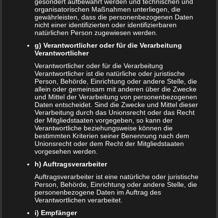
gesondert aufbewahrt werden und technischen und
organisatorischen Maßnahmen unterliegen, die
Das sind die vier Phasen der Eltern-Kind-Beziehung
gewährleisten, dass die personenbezogenen Daten
nicht einer identifizierten oder identifizierbaren
natürlichen Person zugewiesen werden.
Bildschirmzeit für Kinder: So viel ist wirklich genug!
g) Verantwortlicher oder für die Verarbeitung
Verantwortlicher
Schwangerschaft – ein kurzer Überblick
Verantwortlicher oder für die Verarbeitung
Schwangerschaft: 1. Trimester
Verantwortlicher ist die natürliche oder juristische
Person, Behörde, Einrichtung oder andere Stelle, die
allein oder gemeinsam mit anderen über die Zwecke
Babyhaut schützen: So gelingt es am besten!
und Mittel der Verarbeitung von personenbezogenen
Daten entscheidet. Sind die Zwecke und Mittel dieser
NEUE KOMMENTARE
Verarbeitung durch das Unionsrecht oder das Recht
der Mitgliedstaaten vorgegeben, so kann der
Frank Zimmermann
zu
Schwanger von Affäre – was nun?
Verantwortliche beziehungsweise können die
bestimmten Kriterien seiner Benennung nach dem
Unionsrecht oder dem Recht der Mitgliedstaaten
Kristin Rudolph
zu
Vollmachten für Kinder
vorgesehen werden.
h) Auftragsverarbeiter
Franzi
zu
Vollmachten für Kinder
Auftragsverarbeiter ist eine natürliche oder juristische
Viola
zu
BRIO Angebote – Holzeisenbahnen besonders
Person, Behörde, Einrichtung oder andere Stelle, die
personenbezogene Daten im Auftrag des
günstig kaufen
Verantwortlichen verarbeitet.
i) Empfänger
SANDRA
zu
Vollmachten für Kinder