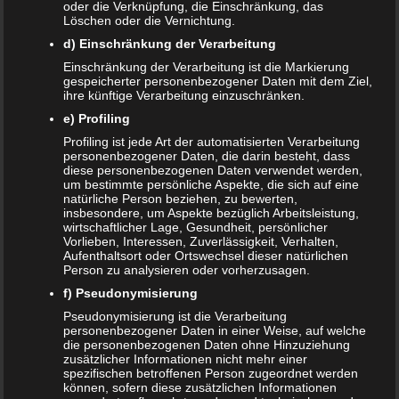
oder die Verknüpfung, die Einschränkung, das
Löschen oder die Vernichtung.
Name
*
d) Einschränkung der Verarbeitung
E-Mail-Adresse
*
Einschränkung der Verarbeitung ist die Markierung
gespeicherter personenbezogener Daten mit dem Ziel,
ihre künftige Verarbeitung einzuschränken.
Website
e) Profiling
*
Ich habe die
Datenschutzerklärung
zur Kenntnis
Profiling ist jede Art der automatisierten Verarbeitung
genommen.
personenbezogener Daten, die darin besteht, dass
diese personenbezogenen Daten verwendet werden,
um bestimmte persönliche Aspekte, die sich auf eine
natürliche Person beziehen, zu bewerten,
insbesondere, um Aspekte bezüglich Arbeitsleistung,
wirtschaftlicher Lage, Gesundheit, persönlicher
Vorlieben, Interessen, Zuverlässigkeit, Verhalten,
Datenschutzerklärung
|
Datenauszug
|
Datenschutzeinstellungen
|
Aufenthaltsort oder Ortswechsel dieser natürlichen
Löschanfrage
|
Fotonachweise
|
Impressum
Person zu analysieren oder vorherzusagen.
f) Pseudonymisierung
Pseudonymisierung ist die Verarbeitung
personenbezogener Daten in einer Weise, auf welche
die personenbezogenen Daten ohne Hinzuziehung
zusätzlicher Informationen nicht mehr einer
spezifischen betroffenen Person zugeordnet werden
können, sofern diese zusätzlichen Informationen
NEUE ARTIKEL