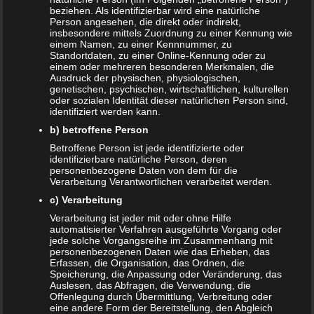
Auch interessant:
beziehen. Als identifizierbar wird eine natürliche
Person angesehen, die direkt oder indirekt,
insbesondere mittels Zuordnung zu einer Kennung wie
einem Namen, zu einer Kennnummer, zu
Beitragsnavigation
Standortdaten, zu einer Online-Kennung oder zu
← Wadenkrampf in der Schwangerschaft
einem oder mehreren besonderen Merkmalen, die
Ausdruck der physischen, physiologischen,
genetischen, psychischen, wirtschaftlichen, kulturellen
oder sozialen Identität dieser natürlichen Person sind,
Schreibe einen Kommentar
identifiziert werden kann.
b) betroffene Person
Deine E-Mail-Adresse wird nicht veröffentlicht.
Betroffene Person ist jede identifizierte oder
Erforderliche Felder sind mit
*
markiert
identifizierbare natürliche Person, deren
personenbezogene Daten von dem für die
Kommentar
*
Verarbeitung Verantwortlichen verarbeitet werden.
c) Verarbeitung
Verarbeitung ist jeder mit oder ohne Hilfe
automatisierter Verfahren ausgeführte Vorgang oder
jede solche Vorgangsreihe im Zusammenhang mit
personenbezogenen Daten wie das Erheben, das
Erfassen, die Organisation, das Ordnen, die
Speicherung, die Anpassung oder Veränderung, das
Auslesen, das Abfragen, die Verwendung, die
Offenlegung durch Übermittlung, Verbreitung oder
eine andere Form der Bereitstellung, den Abgleich