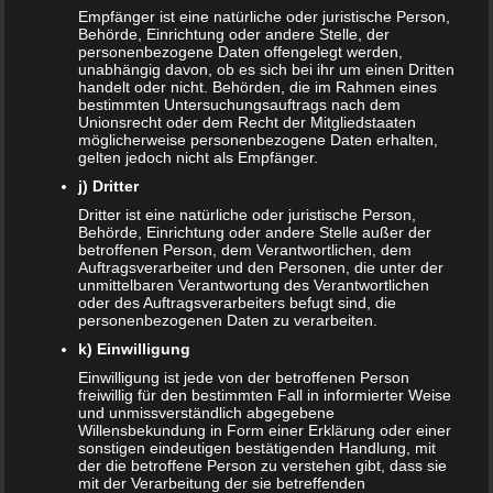
Empfänger ist eine natürliche oder juristische Person,
NACHRICHTEN
Behörde, Einrichtung oder andere Stelle, der
personenbezogene Daten offengelegt werden,
unabhängig davon, ob es sich bei ihr um einen Dritten
Kinder- und Jugendstärkungsgesetz kommt
handelt oder nicht. Behörden, die im Rahmen eines
bestimmten Untersuchungsauftrags nach dem
Familien profitieren vom Rekordhaushalt 2020
Unionsrecht oder dem Recht der Mitgliedstaaten
möglicherweise personenbezogene Daten erhalten,
gelten jedoch nicht als Empfänger.
Cannabis in der Muttermilch nachweisbar
j) Dritter
Elterngeld online beantragen
Dritter ist eine natürliche oder juristische Person,
Behörde, Einrichtung oder andere Stelle außer der
betroffenen Person, dem Verantwortlichen, dem
Zahnspange für viele Kinder nicht notwendig
Auftragsverarbeiter und den Personen, die unter der
unmittelbaren Verantwortung des Verantwortlichen
oder des Auftragsverarbeiters befugt sind, die
ÄLTERE ARTIKEL
personenbezogenen Daten zu verarbeiten.
k) Einwilligung
Juni 2024
Einwilligung ist jede von der betroffenen Person
freiwillig für den bestimmten Fall in informierter Weise
Mai 2024
und unmissverständlich abgegebene
Willensbekundung in Form einer Erklärung oder einer
März 2023
sonstigen eindeutigen bestätigenden Handlung, mit
der die betroffene Person zu verstehen gibt, dass sie
mit der Verarbeitung der sie betreffenden
Oktober 2021