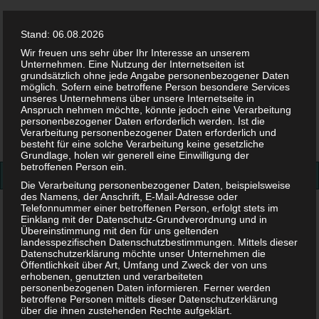
Stand: 06.08.2026
Wir freuen uns sehr über Ihr Interesse an unserem
Unternehmen. Eine Nutzung der Internetseiten ist
grundsätzlich ohne jede Angabe personenbezogener Daten
möglich. Sofern eine betroffene Person besondere Services
Facebook
Twitter
Instag
Pint
unseres Unternehmens über unsere Internetseite in
Anspruch nehmen möchte, könnte jedoch eine Verarbeitung
personenbezogener Daten erforderlich werden. Ist die
Suchen
Verarbeitung personenbezogener Daten erforderlich und
besteht für eine solche Verarbeitung keine gesetzliche
nach:
Grundlage, holen wir generell eine Einwilligung der
betroffenen Person ein.
Die Verarbeitung personenbezogener Daten, beispielsweise
des Namens, der Anschrift, E-Mail-Adresse oder
Telefonnummer einer betroffenen Person, erfolgt stets im
Wadenkrampf in der Schwangerschaft
Einklang mit der Datenschutz-Grundverordnung und in
Übereinstimmung mit den für uns geltenden
Wadenkrampf in der
landesspezifischen Datenschutzbestimmungen. Mittels dieser
Datenschutzerklärung möchte unser Unternehmen die
Öffentlichkeit über Art, Umfang und Zweck der von uns
Schwangerschaft
erhobenen, genutzten und verarbeiteten
personenbezogenen Daten informieren. Ferner werden
betroffene Personen mittels dieser Datenschutzerklärung
über die ihnen zustehenden Rechte aufgeklärt.
23. JULI 2018