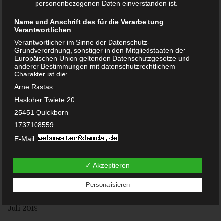
personenbezogenen Daten einverstanden ist.
November 2020
Name und Anschrift des für die Verarbeitung
Verantwortlichen
Oktober 2020
Verantwortlicher im Sinne der Datenschutz-
Grundverordnung, sonstiger in den Mitgliedstaaten der
September 2020
Europäischen Union geltenden Datenschutzgesetze und
anderer Bestimmungen mit datenschutzrechtlichem
Juni 2020
Charakter ist die:
Arne Rastas
Mai 2020
Hasloher Twiete 20
Februar 2020
25451 Quickborn
1737108559
Januar 2020
E-Mail:
Dezember 2019
DE238100417
Cookies / SessionStorage / LocalStorage
✓ Akzeptieren
November 2019
Die Internetseiten verwenden teilweise so genannte Cookies,
Personalisieren
LocalStorage und SessionStorage. Dies dient dazu, unser
August 2019
Angebot nutzerfreundlicher, effektiver und sicherer zu
machen. Local Storage und SessionStorage ist eine
Juli 2019
Technologie, mit welcher ihr Browser Daten auf Ihrem
Computer oder mobilen Gerät abspeichert. Cookies sind