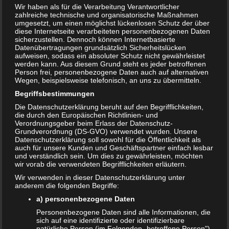
Wir haben als für die Verarbeitung Verantwortlicher
zahlreiche technische und organisatorische Maßnahmen
umgesetzt, um einen möglichst lückenlosen Schutz der über
diese Internetseite verarbeiteten personenbezogenen Daten
sicherzustellen. Dennoch können Internetbasierte
Datenübertragungen grundsätzlich Sicherheitslücken
aufweisen, sodass ein absoluter Schutz nicht gewährleistet
werden kann. Aus diesem Grund steht es jeder betroffenen
Person frei, personenbezogene Daten auch auf alternativen
Wegen, beispielsweise telefonisch, an uns zu übermitteln.
Begriffsbestimmungen
Die Datenschutzerklärung beruht auf den Begrifflichkeiten,
die durch den Europäischen Richtlinien- und
Verordnungsgeber beim Erlass der Datenschutz-
Bewertung:
Grundverordnung (DS-GVO) verwendet wurden. Unsere
Datenschutzerklärung soll sowohl für die Öffentlichkeit als
auch für unsere Kunden und Geschäftspartner einfach lesbar
und verständlich sein. Um dies zu gewährleisten, möchten
T
wir vorab die verwendeten Begrifflichkeiten erläutern.
Share
Post
Save
e
Wir verwenden in dieser Datenschutzerklärung unter
i
anderem die folgenden Begriffe:
l
Redakteur:
admin1
e
a) personenbezogene Daten
n
Personenbezogene Daten sind alle Informationen, die
sich auf eine identifizierte oder identifizierbare
natürliche Person (im Folgenden „betroffene Person")