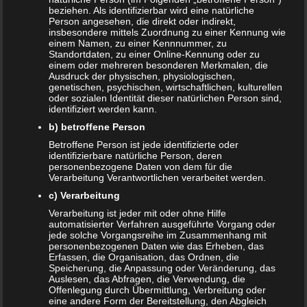
Beitragsnavigation
← Bildschirmzeit für Kinder: So viel ist wirklich genug!
beziehen. Als identifizierbar wird eine natürliche
Person angesehen, die direkt oder indirekt,
insbesondere mittels Zuordnung zu einer Kennung wie
einem Namen, zu einer Kennnummer, zu
Standortdaten, zu einer Online-Kennung oder zu
Schreibe einen Kommentar
einem oder mehreren besonderen Merkmalen, die
Ausdruck der physischen, physiologischen,
Deine E-Mail-Adresse wird nicht veröffentlicht.
genetischen, psychischen, wirtschaftlichen, kulturellen
oder sozialen Identität dieser natürlichen Person sind,
Erforderliche Felder sind mit
*
markiert
identifiziert werden kann.
Kommentar
*
b) betroffene Person
Betroffene Person ist jede identifizierte oder
identifizierbare natürliche Person, deren
personenbezogene Daten von dem für die
Verarbeitung Verantwortlichen verarbeitet werden.
c) Verarbeitung
Verarbeitung ist jeder mit oder ohne Hilfe
automatisierter Verfahren ausgeführte Vorgang oder
jede solche Vorgangsreihe im Zusammenhang mit
personenbezogenen Daten wie das Erheben, das
Erfassen, die Organisation, das Ordnen, die
Speicherung, die Anpassung oder Veränderung, das
Auslesen, das Abfragen, die Verwendung, die
Name
*
Offenlegung durch Übermittlung, Verbreitung oder
eine andere Form der Bereitstellung, den Abgleich
E-Mail-Adresse
*