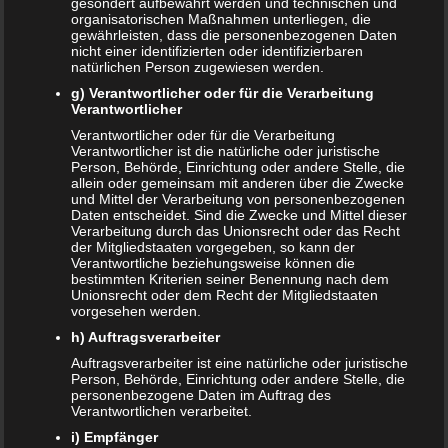
gesondert aufbewahrt werden und technischen und
organisatorischen Maßnahmen unterliegen, die
gewährleisten, dass die personenbezogenen Daten
Schwangerschaft – ein kurzer Überblick
nicht einer identifizierten oder identifizierbaren
natürlichen Person zugewiesen werden.
Schwangerschaft: 1. Trimester
g) Verantwortlicher oder für die Verarbeitung
Verantwortlicher
Babyhaut schützen: So gelingt es am besten!
Verantwortlicher oder für die Verarbeitung
Verantwortlicher ist die natürliche oder juristische
NEUE KOMMENTARE
Person, Behörde, Einrichtung oder andere Stelle, die
allein oder gemeinsam mit anderen über die Zwecke
Frank Zimmermann
zu
Schwanger von Affäre – was nun?
und Mittel der Verarbeitung von personenbezogenen
Daten entscheidet. Sind die Zwecke und Mittel dieser
Kristin Rudolph
zu
Vollmachten für Kinder
Verarbeitung durch das Unionsrecht oder das Recht
der Mitgliedstaaten vorgegeben, so kann der
Verantwortliche beziehungsweise können die
Franzi
zu
Vollmachten für Kinder
bestimmten Kriterien seiner Benennung nach dem
Unionsrecht oder dem Recht der Mitgliedstaaten
Viola
zu
BRIO Angebote – Holzeisenbahnen besonders
vorgesehen werden.
günstig kaufen
h) Auftragsverarbeiter
Auftragsverarbeiter ist eine natürliche oder juristische
SANDRA
zu
Vollmachten für Kinder
Person, Behörde, Einrichtung oder andere Stelle, die
personenbezogene Daten im Auftrag des
NACHRICHTEN
Verantwortlichen verarbeitet.
i) Empfänger
Kinder- und Jugendstärkungsgesetz kommt