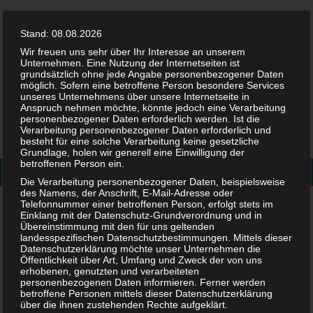
Stand: 08.08.2026
Wir freuen uns sehr über Ihr Interesse an unserem
Unternehmen. Eine Nutzung der Internetseiten ist
grundsätzlich ohne jede Angabe personenbezogener Daten
möglich. Sofern eine betroffene Person besondere Services
Facebook
Twitter
Instag
Pint
unseres Unternehmens über unsere Internetseite in
Anspruch nehmen möchte, könnte jedoch eine Verarbeitung
personenbezogener Daten erforderlich werden. Ist die
Suchen
Verarbeitung personenbezogener Daten erforderlich und
besteht für eine solche Verarbeitung keine gesetzliche
nach:
Grundlage, holen wir generell eine Einwilligung der
betroffenen Person ein.
Die Verarbeitung personenbezogener Daten, beispielsweise
des Namens, der Anschrift, E-Mail-Adresse oder
Telefonnummer einer betroffenen Person, erfolgt stets im
Kind sitzt vor dem Fernseher
Einklang mit der Datenschutz-Grundverordnung und in
Übereinstimmung mit den für uns geltenden
Kind sitzt vor dem Fernseher
landesspezifischen Datenschutzbestimmungen. Mittels dieser
Datenschutzerklärung möchte unser Unternehmen die
Öffentlichkeit über Art, Umfang und Zweck der von uns
erhobenen, genutzten und verarbeiteten
21. MAI 2024
personenbezogenen Daten informieren. Ferner werden
betroffene Personen mittels dieser Datenschutzerklärung
über die ihnen zustehenden Rechte aufgeklärt.