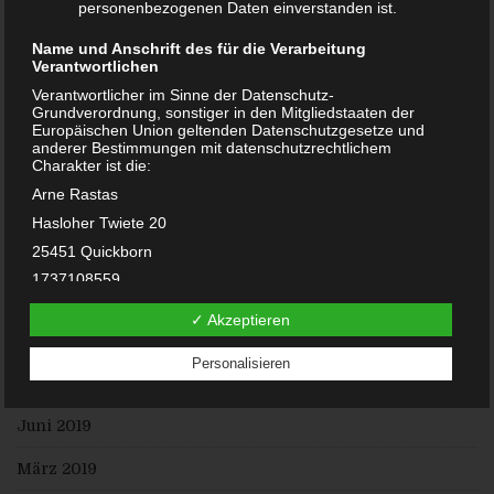
personenbezogenen Daten einverstanden ist.
September 2020
Name und Anschrift des für die Verarbeitung
Verantwortlichen
Juni 2020
Verantwortlicher im Sinne der Datenschutz-
Grundverordnung, sonstiger in den Mitgliedstaaten der
Mai 2020
Europäischen Union geltenden Datenschutzgesetze und
anderer Bestimmungen mit datenschutzrechtlichem
Charakter ist die:
Februar 2020
Arne Rastas
Januar 2020
Hasloher Twiete 20
25451 Quickborn
Dezember 2019
1737108559
November 2019
E-Mail:
✓ Akzeptieren
DE238100417
August 2019
Personalisieren
Cookies / SessionStorage / LocalStorage
Juli 2019
Die Internetseiten verwenden teilweise so genannte Cookies,
LocalStorage und SessionStorage. Dies dient dazu, unser
Juni 2019
Angebot nutzerfreundlicher, effektiver und sicherer zu
machen. Local Storage und SessionStorage ist eine
Technologie, mit welcher ihr Browser Daten auf Ihrem
März 2019
Computer oder mobilen Gerät abspeichert. Cookies sind