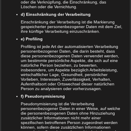
oder die Verknüpfung, die Einschränkung, das
Löschen oder die Vernichtung.
Website
d) Einschränkung der Verarbeitung
*
Ich habe die
Datenschutzerklärung
zur Kenntnis
Einschränkung der Verarbeitung ist die Markierung
genommen.
gespeicherter personenbezogener Daten mit dem Ziel,
ihre künftige Verarbeitung einzuschränken.
e) Profiling
Profiling ist jede Art der automatisierten Verarbeitung
personenbezogener Daten, die darin besteht, dass
diese personenbezogenen Daten verwendet werden,
Datenschutzerklärung
|
Datenauszug
|
Datenschutzeinstellungen
|
um bestimmte persönliche Aspekte, die sich auf eine
Löschanfrage
|
Fotonachweise
|
Impressum
natürliche Person beziehen, zu bewerten,
insbesondere, um Aspekte bezüglich Arbeitsleistung,
wirtschaftlicher Lage, Gesundheit, persönlicher
Vorlieben, Interessen, Zuverlässigkeit, Verhalten,
Aufenthaltsort oder Ortswechsel dieser natürlichen
Person zu analysieren oder vorherzusagen.
f) Pseudonymisierung
Pseudonymisierung ist die Verarbeitung
personenbezogener Daten in einer Weise, auf welche
NEUE ARTIKEL
die personenbezogenen Daten ohne Hinzuziehung
zusätzlicher Informationen nicht mehr einer
Das sind die vier Phasen der Eltern-Kind-Beziehung
spezifischen betroffenen Person zugeordnet werden
können, sofern diese zusätzlichen Informationen
Bildschirmzeit für Kinder: So viel ist wirklich genug!