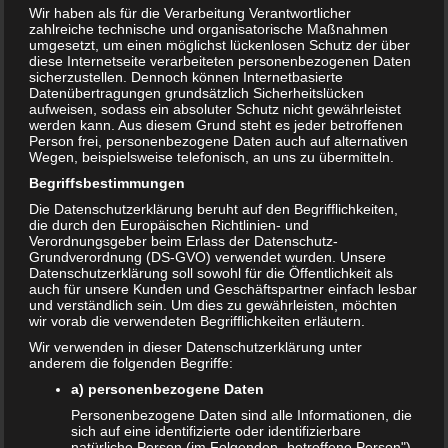
Wir haben als für die Verarbeitung Verantwortlicher
zahlreiche technische und organisatorische Maßnahmen
umgesetzt, um einen möglichst lückenlosen Schutz der über
diese Internetseite verarbeiteten personenbezogenen Daten
sicherzustellen. Dennoch können Internetbasierte
Datenübertragungen grundsätzlich Sicherheitslücken
aufweisen, sodass ein absoluter Schutz nicht gewährleistet
werden kann. Aus diesem Grund steht es jeder betroffenen
Person frei, personenbezogene Daten auch auf alternativen
Wegen, beispielsweise telefonisch, an uns zu übermitteln.
Bewertung:
Begriffsbestimmungen
Die Datenschutzerklärung beruht auf den Begrifflichkeiten,
die durch den Europäischen Richtlinien- und
Verordnungsgeber beim Erlass der Datenschutz-
T
Share
Post
Save
Grundverordnung (DS-GVO) verwendet wurden. Unsere
e
Datenschutzerklärung soll sowohl für die Öffentlichkeit als
i
auch für unsere Kunden und Geschäftspartner einfach lesbar
l
Redakteur:
admin1
und verständlich sein. Um dies zu gewährleisten, möchten
e
wir vorab die verwendeten Begrifflichkeiten erläutern.
n
Wir verwenden in dieser Datenschutzerklärung unter
anderem die folgenden Begriffe:
Auch interessant:
a) personenbezogene Daten
Personenbezogene Daten sind alle Informationen, die
sich auf eine identifizierte oder identifizierbare
natürliche Person (im Folgenden „betroffene Person")