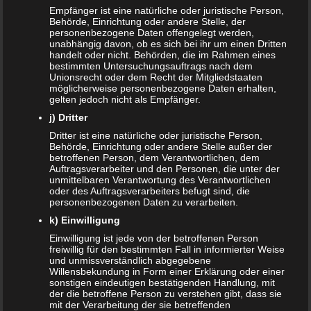
Empfänger ist eine natürliche oder juristische Person,
Behörde, Einrichtung oder andere Stelle, der
Familien profitieren vom Rekordhaushalt 2020
personenbezogene Daten offengelegt werden,
unabhängig davon, ob es sich bei ihr um einen Dritten
Cannabis in der Muttermilch nachweisbar
handelt oder nicht. Behörden, die im Rahmen eines
bestimmten Untersuchungsauftrags nach dem
Unionsrecht oder dem Recht der Mitgliedstaaten
Elterngeld online beantragen
möglicherweise personenbezogene Daten erhalten,
gelten jedoch nicht als Empfänger.
Zahnspange für viele Kinder nicht notwendig
j) Dritter
Dritter ist eine natürliche oder juristische Person,
Behörde, Einrichtung oder andere Stelle außer der
ÄLTERE ARTIKEL
betroffenen Person, dem Verantwortlichen, dem
Auftragsverarbeiter und den Personen, die unter der
Juni 2024
unmittelbaren Verantwortung des Verantwortlichen
oder des Auftragsverarbeiters befugt sind, die
Mai 2024
personenbezogenen Daten zu verarbeiten.
k) Einwilligung
März 2023
Einwilligung ist jede von der betroffenen Person
freiwillig für den bestimmten Fall in informierter Weise
Oktober 2021
und unmissverständlich abgegebene
Willensbekundung in Form einer Erklärung oder einer
November 2020
sonstigen eindeutigen bestätigenden Handlung, mit
der die betroffene Person zu verstehen gibt, dass sie
mit der Verarbeitung der sie betreffenden
Oktober 2020