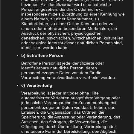
beziehen. Als identifizierbar wird eine natürliche
Person angesehen, die direkt oder indirekt,
insbesondere mittels Zuordnung zu einer Kennung wie
Beitragsnavigation
einem Namen, zu einer Kennnummer, zu
← bruder-bagger-verpackt
Standortdaten, zu einer Online-Kennung oder zu
einem oder mehreren besonderen Merkmalen, die
Ausdruck der physischen, physiologischen,
genetischen, psychischen, wirtschaftlichen, kulturellen
Schreibe einen Kommentar
oder sozialen Identität dieser natürlichen Person sind,
identifiziert werden kann.
Deine E-Mail-Adresse wird nicht veröffentlicht.
b) betroffene Person
Erforderliche Felder sind mit
*
markiert
Betroffene Person ist jede identifizierte oder
identifizierbare natürliche Person, deren
Kommentar
*
personenbezogene Daten von dem für die
Verarbeitung Verantwortlichen verarbeitet werden.
c) Verarbeitung
Verarbeitung ist jeder mit oder ohne Hilfe
automatisierter Verfahren ausgeführte Vorgang oder
jede solche Vorgangsreihe im Zusammenhang mit
personenbezogenen Daten wie das Erheben, das
Erfassen, die Organisation, das Ordnen, die
Speicherung, die Anpassung oder Veränderung, das
Auslesen, das Abfragen, die Verwendung, die
Offenlegung durch Übermittlung, Verbreitung oder
eine andere Form der Bereitstellung, den Abgleich