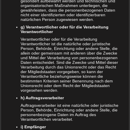
gesondert aufbewahrt werden und technischen und
Das sind die vier Phasen der Eltern-Kind-Beziehung
organisatorischen Maßnahmen unterliegen, die
gewährleisten, dass die personenbezogenen Daten
nicht einer identifizierten oder identifizierbaren
Bildschirmzeit für Kinder: So viel ist wirklich genug!
natürlichen Person zugewiesen werden.
Schwangerschaft – ein kurzer Überblick
g) Verantwortlicher oder für die Verarbeitung
Verantwortlicher
Schwangerschaft: 1. Trimester
Verantwortlicher oder für die Verarbeitung
Verantwortlicher ist die natürliche oder juristische
Person, Behörde, Einrichtung oder andere Stelle, die
Babyhaut schützen: So gelingt es am besten!
allein oder gemeinsam mit anderen über die Zwecke
und Mittel der Verarbeitung von personenbezogenen
NEUE KOMMENTARE
Daten entscheidet. Sind die Zwecke und Mittel dieser
Verarbeitung durch das Unionsrecht oder das Recht
Frank Zimmermann
zu
Schwanger von Affäre – was nun?
der Mitgliedstaaten vorgegeben, so kann der
Verantwortliche beziehungsweise können die
bestimmten Kriterien seiner Benennung nach dem
Kristin Rudolph
zu
Vollmachten für Kinder
Unionsrecht oder dem Recht der Mitgliedstaaten
vorgesehen werden.
Franzi
zu
Vollmachten für Kinder
h) Auftragsverarbeiter
Viola
zu
BRIO Angebote – Holzeisenbahnen besonders
Auftragsverarbeiter ist eine natürliche oder juristische
Person, Behörde, Einrichtung oder andere Stelle, die
günstig kaufen
personenbezogene Daten im Auftrag des
Verantwortlichen verarbeitet.
SANDRA
zu
Vollmachten für Kinder
i) Empfänger