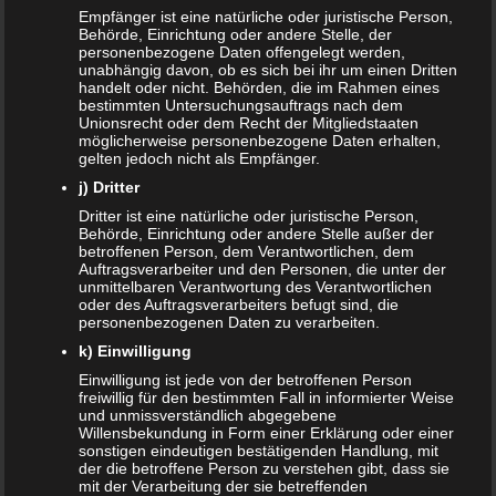
NACHRICHTEN
Empfänger ist eine natürliche oder juristische Person,
Behörde, Einrichtung oder andere Stelle, der
Kinder- und Jugendstärkungsgesetz kommt
personenbezogene Daten offengelegt werden,
unabhängig davon, ob es sich bei ihr um einen Dritten
handelt oder nicht. Behörden, die im Rahmen eines
Familien profitieren vom Rekordhaushalt 2020
bestimmten Untersuchungsauftrags nach dem
Unionsrecht oder dem Recht der Mitgliedstaaten
möglicherweise personenbezogene Daten erhalten,
Cannabis in der Muttermilch nachweisbar
gelten jedoch nicht als Empfänger.
j) Dritter
Elterngeld online beantragen
Dritter ist eine natürliche oder juristische Person,
Behörde, Einrichtung oder andere Stelle außer der
Zahnspange für viele Kinder nicht notwendig
betroffenen Person, dem Verantwortlichen, dem
Auftragsverarbeiter und den Personen, die unter der
unmittelbaren Verantwortung des Verantwortlichen
ÄLTERE ARTIKEL
oder des Auftragsverarbeiters befugt sind, die
personenbezogenen Daten zu verarbeiten.
Juni 2024
k) Einwilligung
Mai 2024
Einwilligung ist jede von der betroffenen Person
freiwillig für den bestimmten Fall in informierter Weise
und unmissverständlich abgegebene
März 2023
Willensbekundung in Form einer Erklärung oder einer
sonstigen eindeutigen bestätigenden Handlung, mit
Oktober 2021
der die betroffene Person zu verstehen gibt, dass sie
mit der Verarbeitung der sie betreffenden