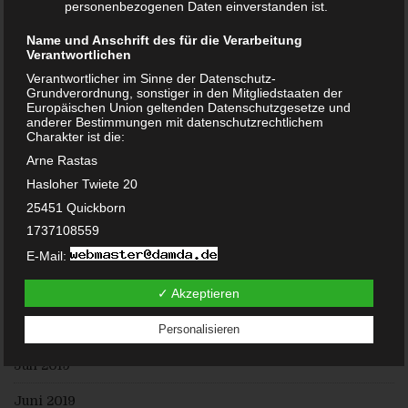
personenbezogenen Daten einverstanden ist.
November 2020
Name und Anschrift des für die Verarbeitung
Oktober 2020
Verantwortlichen
Verantwortlicher im Sinne der Datenschutz-
September 2020
Grundverordnung, sonstiger in den Mitgliedstaaten der
Europäischen Union geltenden Datenschutzgesetze und
Juni 2020
anderer Bestimmungen mit datenschutzrechtlichem
Charakter ist die:
Mai 2020
Arne Rastas
Hasloher Twiete 20
Februar 2020
25451 Quickborn
Januar 2020
1737108559
E-Mail:
Dezember 2019
DE238100417
✓ Akzeptieren
November 2019
Cookies / SessionStorage / LocalStorage
Die Internetseiten verwenden teilweise so genannte Cookies,
August 2019
Personalisieren
LocalStorage und SessionStorage. Dies dient dazu, unser
Angebot nutzerfreundlicher, effektiver und sicherer zu
Juli 2019
machen. Local Storage und SessionStorage ist eine
Technologie, mit welcher ihr Browser Daten auf Ihrem
Computer oder mobilen Gerät abspeichert. Cookies sind
Juni 2019