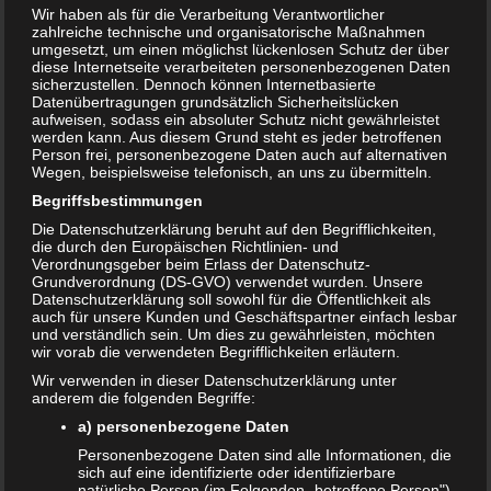
Wir haben als für die Verarbeitung Verantwortlicher
zahlreiche technische und organisatorische Maßnahmen
umgesetzt, um einen möglichst lückenlosen Schutz der über
diese Internetseite verarbeiteten personenbezogenen Daten
sicherzustellen. Dennoch können Internetbasierte
Datenübertragungen grundsätzlich Sicherheitslücken
aufweisen, sodass ein absoluter Schutz nicht gewährleistet
werden kann. Aus diesem Grund steht es jeder betroffenen
Person frei, personenbezogene Daten auch auf alternativen
Wegen, beispielsweise telefonisch, an uns zu übermitteln.
Begriffsbestimmungen
Die Datenschutzerklärung beruht auf den Begrifflichkeiten,
Bewertung:
die durch den Europäischen Richtlinien- und
Verordnungsgeber beim Erlass der Datenschutz-
Grundverordnung (DS-GVO) verwendet wurden. Unsere
Datenschutzerklärung soll sowohl für die Öffentlichkeit als
auch für unsere Kunden und Geschäftspartner einfach lesbar
T
Share
Post
Save
und verständlich sein. Um dies zu gewährleisten, möchten
e
wir vorab die verwendeten Begrifflichkeiten erläutern.
i
l
Wir verwenden in dieser Datenschutzerklärung unter
Redakteur:
admin1
e
anderem die folgenden Begriffe:
n
a) personenbezogene Daten
Personenbezogene Daten sind alle Informationen, die
sich auf eine identifizierte oder identifizierbare
Auch interessant:
natürliche Person (im Folgenden „betroffene Person")