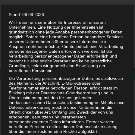
Stand: 06.08.2026
Wir freuen uns sehr über Ihr Interesse an unserem
Unternehmen. Eine Nutzung der Internetseiten ist
grundsätzlich ohne jede Angabe personenbezogener Daten
möglich. Sofern eine betroffene Person besondere Services
Facebook
Twitter
Instag
Pint
unseres Unternehmens über unsere Internetseite in
Anspruch nehmen möchte, könnte jedoch eine Verarbeitung
personenbezogener Daten erforderlich werden. Ist die
Suchen
Verarbeitung personenbezogener Daten erforderlich und
besteht für eine solche Verarbeitung keine gesetzliche
nach:
Grundlage, holen wir generell eine Einwilligung der
betroffenen Person ein.
Die Verarbeitung personenbezogener Daten, beispielsweise
des Namens, der Anschrift, E-Mail-Adresse oder
Telefonnummer einer betroffenen Person, erfolgt stets im
bruder-bagger-verpackt
Einklang mit der Datenschutz-Grundverordnung und in
Übereinstimmung mit den für uns geltenden
bruder-bagger-verpackt
landesspezifischen Datenschutzbestimmungen. Mittels dieser
Datenschutzerklärung möchte unser Unternehmen die
Öffentlichkeit über Art, Umfang und Zweck der von uns
erhobenen, genutzten und verarbeiteten
14. JUNI 2019
personenbezogenen Daten informieren. Ferner werden
betroffene Personen mittels dieser Datenschutzerklärung
über die ihnen zustehenden Rechte aufgeklärt.