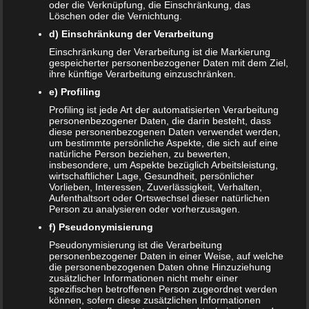
oder die Verknüpfung, die Einschränkung, das
Name
*
Löschen oder die Vernichtung.
d) Einschränkung der Verarbeitung
E-Mail-Adresse
*
Einschränkung der Verarbeitung ist die Markierung
Website
gespeicherter personenbezogener Daten mit dem Ziel,
ihre künftige Verarbeitung einzuschränken.
*
Ich habe die
Datenschutzerklärung
zur Kenntnis
e) Profiling
genommen.
Profiling ist jede Art der automatisierten Verarbeitung
personenbezogener Daten, die darin besteht, dass
diese personenbezogenen Daten verwendet werden,
um bestimmte persönliche Aspekte, die sich auf eine
natürliche Person beziehen, zu bewerten,
insbesondere, um Aspekte bezüglich Arbeitsleistung,
Datenschutzerklärung
|
Datenauszug
|
Datenschutzeinstellungen
|
wirtschaftlicher Lage, Gesundheit, persönlicher
Vorlieben, Interessen, Zuverlässigkeit, Verhalten,
Löschanfrage
|
Fotonachweise
|
Impressum
Aufenthaltsort oder Ortswechsel dieser natürlichen
Person zu analysieren oder vorherzusagen.
f) Pseudonymisierung
Pseudonymisierung ist die Verarbeitung
personenbezogener Daten in einer Weise, auf welche
die personenbezogenen Daten ohne Hinzuziehung
zusätzlicher Informationen nicht mehr einer
spezifischen betroffenen Person zugeordnet werden
NEUE ARTIKEL
können, sofern diese zusätzlichen Informationen