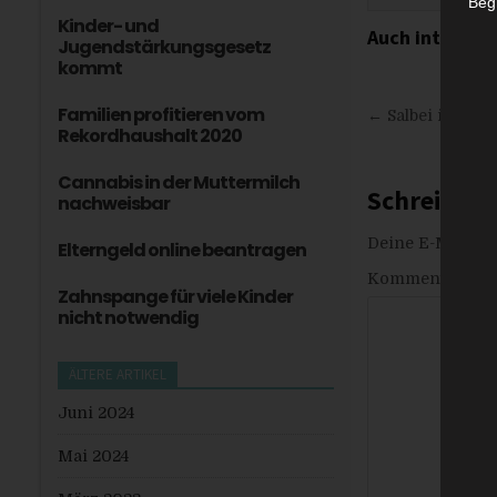
Begr
Kinder- und
Auch interess
Jugendstärkungsgesetz
kommt
Beitrags
Familien profitieren vom
← Salbei in der 
Rekordhaushalt 2020
Cannabis in der Muttermilch
Schreibe 
nachweisbar
Deine E-Mail-Adr
Elterngeld online beantragen
Kommentar
*
Zahnspange für viele Kinder
nicht notwendig
ÄLTERE ARTIKEL
Juni 2024
Mai 2024