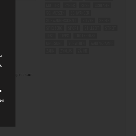
MUTTER
PAPIER
REISE
SCHLAFEN
SCHMERZEN
SCHWANGER
SCHWANGERSCHAFT
SITZEN
SPIELE
SPIELZEUG
SPORT
STILLZEIT
STREIT
TEST
TIPPS
TROTZPHASE
UNGESUND
VORWEHEN
WADENKRAMPF
ZAHN
ZYKLUS
ZÄHNE
u
n,
eise
|
Impressum
in
hen