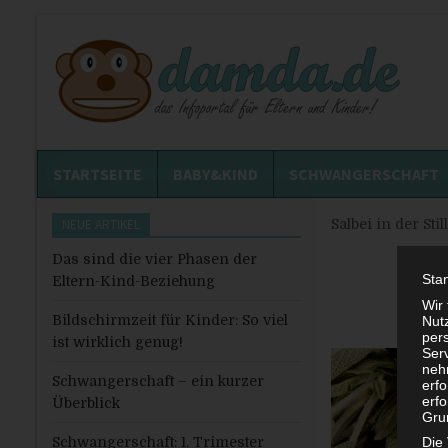
STARTSEITE
BABY&KIND
SCHWANGERSCHAFT
NEUE ARTIKEL
Salbei in der Stil
Das sind die vier Phasen der
Sta
Eltern-Kind-Beziehung
Wir
Bildschirmzeit für Kinder: So viel
Nutz
per
ist wirklich genug!
Ser
neh
Schwangerschaft – ein kurzer
erf
erfo
Überblick
Grun
Schwangerschaft: 1. Trimester
Die