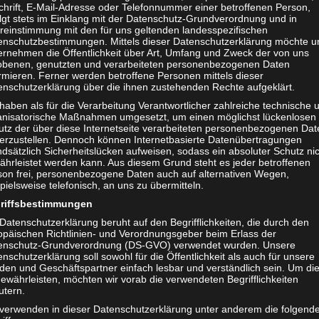
chrift, E-Mail-Adresse oder Telefonnummer einer betroffenen Person,
olgt stets im Einklang mit der Datenschutz-Grundverordnung und in
reinstimmung mit den für uns geltenden landesspezifischen
enschutzbestimmungen. Mittels dieser Datenschutzerklärung möchte u
ernehmen die Öffentlichkeit über Art, Umfang und Zweck der von uns
obenen, genutzten und verarbeiteten personenbezogenen Daten
rmieren. Ferner werden betroffene Personen mittels dieser
enschutzerklärung über die ihnen zustehenden Rechte aufgeklärt.
haben als für die Verarbeitung Verantwortlicher zahlreiche technische 
anisatorische Maßnahmen umgesetzt, um einen möglichst lückenlosen
utz der über diese Internetseite verarbeiteten personenbezogenen Dat
herzustellen. Dennoch können Internetbasierte Datenübertragungen
dsätzlich Sicherheitslücken aufweisen, sodass ein absoluter Schutz ni
ährleistet werden kann. Aus diesem Grund steht es jeder betroffenen
son frei, personenbezogene Daten auch auf alternativen Wegen,
pielsweise telefonisch, an uns zu übermitteln.
riffsbestimmungen
T
t
Save
Datenschutzerklärung beruht auf den Begrifflichkeiten, die durch den
e
opäischen Richtlinien- und Verordnungsgeber beim Erlass der
i
enschutz-Grundverordnung (DS-GVO) verwendet wurden. Unsere
l
nschutzerklärung soll sowohl für die Öffentlichkeit als auch für unsere
dakteur:
admin1
e
den und Geschäftspartner einfach lesbar und verständlich sein. Um di
n
ewährleisten, möchten wir vorab die verwendeten Begrifflichkeiten
utern.
 verwenden in dieser Datenschutzerklärung unter anderem die folgend