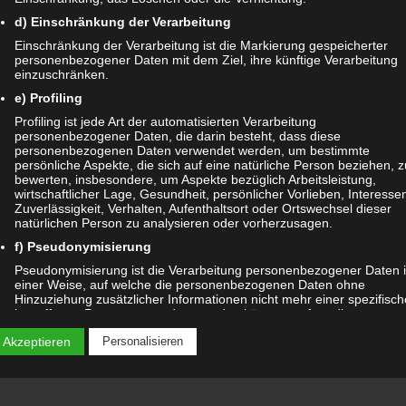
d) Einschränkung der Verarbeitung
Einschränkung der Verarbeitung ist die Markierung gespeicherter
personenbezogener Daten mit dem Ziel, ihre künftige Verarbeitung
*
einzuschränken.
e) Profiling
Profiling ist jede Art der automatisierten Verarbeitung
Datenschutzerklärung
zur Kenntnis genommen.
personenbezogener Daten, die darin besteht, dass diese
personenbezogenen Daten verwendet werden, um bestimmte
persönliche Aspekte, die sich auf eine natürliche Person beziehen, z
bewerten, insbesondere, um Aspekte bezüglich Arbeitsleistung,
wirtschaftlicher Lage, Gesundheit, persönlicher Vorlieben, Interesse
Zuverlässigkeit, Verhalten, Aufenthaltsort oder Ortswechsel dieser
natürlichen Person zu analysieren oder vorherzusagen.
ärung
|
Datenauszug
|
Datenschutzeinstellungen
|
Löschanfrage
|
Fotonachw
f) Pseudonymisierung
Pseudonymisierung ist die Verarbeitung personenbezogener Daten 
einer Weise, auf welche die personenbezogenen Daten ohne
Hinzuziehung zusätzlicher Informationen nicht mehr einer spezifisc
betroffenen Person zugeordnet werden können, sofern diese
zusätzlichen Informationen gesondert aufbewahrt werden und
 Akzeptieren
Personalisieren
technischen und organisatorischen Maßnahmen unterliegen, die
gewährleisten, dass die personenbezogenen Daten nicht einer
identifizierten oder identifizierbaren natürlichen Person zugewiesen
werden.