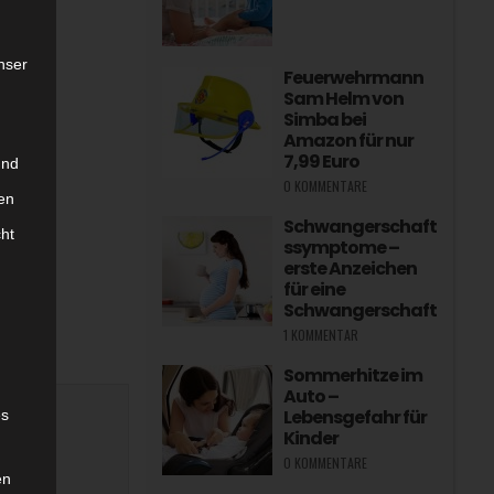
nser
Feuerwehrmann
Sam Helm von
Simba bei
Amazon für nur
7,99 Euro
und
0 KOMMENTARE
en
Schwangerschaft
cht
ssymptome –
erste Anzeichen
für eine
Schwangerschaft
1 KOMMENTAR
Sommerhitze im
Auto –
Lebensgefahr für
es
Kinder
0 KOMMENTARE
en