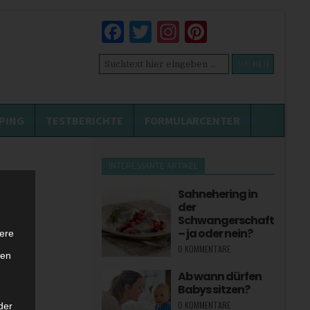
Facebook
Twitter
Instagram
Pinterest
Suchen
nach:
PING
TESTBERICHTE
FORMULARCENTER
INTERESSANTE ARTIKEL
Sahnehering in
der
Schwangerschaft
– ja oder nein?
ere
0 KOMMENTARE
ten
Ab wann dürfen
Babys sitzen?
0 KOMMENTARE
der