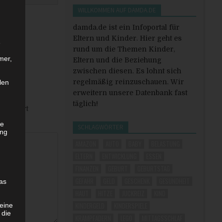
WILLKOMMEN AUF DAMDA.DE
damda.de ist ein Infoportal für
Eltern und Kinder. Hier geht es
e
rund um die Themen Kinder,
mer,
Eltern und die Beziehung
zwischen diesen. Es lohnt sich
regelmäßig reinzuschauen. Wir
len
erweitern unsere Datenbank fast
täglich!
markiert
he
SCHLAGWÖRTER
ung
AMAZON
AUTO
BABY
BELASTUNG
ELTERN
ENTWICKLUNG
ESSEN
FINANZEN
GEBURT
GEBURTSTAG
GEFAHR
GELD
GESCHENK
GESUNDHEIT
as
HAUT
HITZE
JUCKREIZ
KIND
KINDERGELD
KINDERSPIELE
eine
 die
KRAMPFADERN
LEGO
MITTAGSSCHLAF