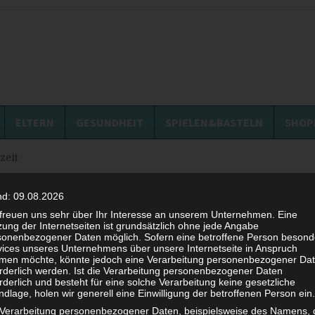
ELTERN
GESUNDHEIT
SPIELEN&BASTELN
SHOP
lzeit
Salbei in der Stillzeit
nd: 09.08.2026
 freuen uns sehr über Ihr Interesse an unserem Unternehmen. Eine
ung der Internetseiten ist grundsätzlich ohne jede Angabe
12. OKTOBER 2019
sonenbezogener Daten möglich. Sofern eine betroffene Person besond
vices unseres Unternehmens über unsere Internetseite in Anspruch
men möchte, könnte jedoch eine Verarbeitung personenbezogener Da
orderlich werden. Ist die Verarbeitung personenbezogener Daten
rderlich und besteht für eine solche Verarbeitung keine gesetzliche
dlage, holen wir generell eine Einwilligung der betroffenen Person ein.
 Verarbeitung personenbezogener Daten, beispielsweise des Namens, 