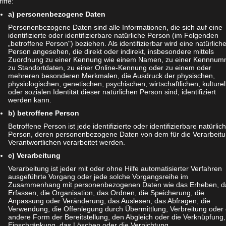
iffe:
a) personenbezogene Daten
ant:
Personenbezogene Daten sind alle Informationen, die sich auf eine
identifizierte oder identifizierbare natürliche Person (im Folgenden
„betroffene Person") beziehen. Als identifizierbar wird eine natürlich
navigation
Person angesehen, die direkt oder indirekt, insbesondere mittels
Stillzeit und Schwangerschaft – was ist zu beachten?
Zuordnung zu einer Kennung wie einem Namen, zu einer Kennnum
zu Standortdaten, zu einer Online-Kennung oder zu einem oder
mehreren besonderen Merkmalen, die Ausdruck der physischen,
physiologischen, genetischen, psychischen, wirtschaftlichen, kulturel
einen Kommentar
oder sozialen Identität dieser natürlichen Person sind, identifiziert
werden kann.
esse wird nicht veröffentlicht.
Erforderliche Felder sind mit
*
b) betroffene Person
Betroffene Person ist jede identifizierte oder identifizierbare natürlic
Person, deren personenbezogene Daten von dem für die Verarbeit
Verantwortlichen verarbeitet werden.
c) Verarbeitung
Verarbeitung ist jeder mit oder ohne Hilfe automatisierter Verfahren
ausgeführte Vorgang oder jede solche Vorgangsreihe im
Zusammenhang mit personenbezogenen Daten wie das Erheben, d
Erfassen, die Organisation, das Ordnen, die Speicherung, die
Anpassung oder Veränderung, das Auslesen, das Abfragen, die
Verwendung, die Offenlegung durch Übermittlung, Verbreitung oder 
andere Form der Bereitstellung, den Abgleich oder die Verknüpfung,
Einschränkung, das Löschen oder die Vernichtung.