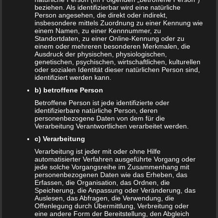
n
beziehen. Als identifizierbar wird eine natürliche
Person angesehen, die direkt oder indirekt,
insbesondere mittels Zuordnung zu einer Kennung wie
einem Namen, zu einer Kennnummer, zu
Auch interessant:
Standortdaten, zu einer Online-Kennung oder zu
einem oder mehreren besonderen Merkmalen, die
Ausdruck der physischen, physiologischen,
genetischen, psychischen, wirtschaftlichen, kulturellen
Beitragsnavigation
← Schiffchen aus Papier bauen
oder sozialen Identität dieser natürlichen Person sind,
identifiziert werden kann.
b) betroffene Person
Schreibe einen Kommentar
Betroffene Person ist jede identifizierte oder
identifizierbare natürliche Person, deren
personenbezogene Daten von dem für die
Deine E-Mail-Adresse wird nicht veröffentlicht.
Verarbeitung Verantwortlichen verarbeitet werden.
Erforderliche Felder sind mit
*
markiert
c) Verarbeitung
Kommentar
*
Verarbeitung ist jeder mit oder ohne Hilfe
automatisierter Verfahren ausgeführte Vorgang oder
jede solche Vorgangsreihe im Zusammenhang mit
personenbezogenen Daten wie das Erheben, das
Erfassen, die Organisation, das Ordnen, die
Speicherung, die Anpassung oder Veränderung, das
Auslesen, das Abfragen, die Verwendung, die
Offenlegung durch Übermittlung, Verbreitung oder
eine andere Form der Bereitstellung, den Abgleich