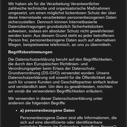
Wir haben als für die Verarbeitung Verantwortlicher
zahlreiche technische und organisatorische Maßnahmen
umgesetzt, um einen möglichst lückenlosen Schutz der über
diese Internetseite verarbeiteten personenbezogenen Daten
sicherzustellen. Dennoch können Internetbasierte
Datenübertragungen grundsätzlich Sicherheitslücken
aufweisen, sodass ein absoluter Schutz nicht gewährleistet
werden kann. Aus diesem Grund steht es jeder betroffenen
Person frei, personenbezogene Daten auch auf alternativen
Wegen, beispielsweise telefonisch, an uns zu übermitteln.
Begriffsbestimmungen
Die Datenschutzerklärung beruht auf den Begrifflichkeiten,
die durch den Europäischen Richtlinien- und
Verordnungsgeber beim Erlass der Datenschutz-
Grundverordnung (DS-GVO) verwendet wurden. Unsere
Datenschutzerklärung soll sowohl für die Öffentlichkeit als
auch für unsere Kunden und Geschäftspartner einfach lesbar
Bewertung:
und verständlich sein. Um dies zu gewährleisten, möchten
wir vorab die verwendeten Begrifflichkeiten erläutern.
Wir verwenden in dieser Datenschutzerklärung unter
anderem die folgenden Begriffe:
T
Share
Post
Save
e
a) personenbezogene Daten
i
Personenbezogene Daten sind alle Informationen, die
l
sich auf eine identifizierte oder identifizierbare
Redakteur:
admin1
e
natürliche Person (im Folgenden „betroffene Person")