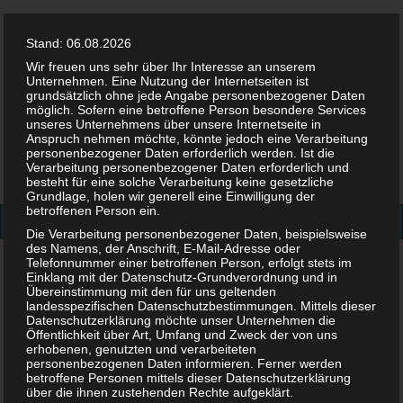
Stand: 06.08.2026
Wir freuen uns sehr über Ihr Interesse an unserem
Unternehmen. Eine Nutzung der Internetseiten ist
grundsätzlich ohne jede Angabe personenbezogener Daten
möglich. Sofern eine betroffene Person besondere Services
Facebook
Twitter
Instag
Pint
unseres Unternehmens über unsere Internetseite in
Anspruch nehmen möchte, könnte jedoch eine Verarbeitung
personenbezogener Daten erforderlich werden. Ist die
Suchen
Verarbeitung personenbezogener Daten erforderlich und
besteht für eine solche Verarbeitung keine gesetzliche
nach:
Grundlage, holen wir generell eine Einwilligung der
betroffenen Person ein.
Die Verarbeitung personenbezogener Daten, beispielsweise
des Namens, der Anschrift, E-Mail-Adresse oder
Telefonnummer einer betroffenen Person, erfolgt stets im
Schiffchen-Anleitung-4
Einklang mit der Datenschutz-Grundverordnung und in
Übereinstimmung mit den für uns geltenden
Schiffchen-Anleitung-4
landesspezifischen Datenschutzbestimmungen. Mittels dieser
Datenschutzerklärung möchte unser Unternehmen die
Öffentlichkeit über Art, Umfang und Zweck der von uns
erhobenen, genutzten und verarbeiteten
24. JULI 2018
personenbezogenen Daten informieren. Ferner werden
betroffene Personen mittels dieser Datenschutzerklärung
über die ihnen zustehenden Rechte aufgeklärt.