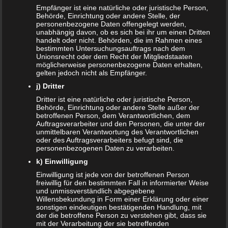
günstig kaufen
Empfänger ist eine natürliche oder juristische Person,
Behörde, Einrichtung oder andere Stelle, der
SANDRA
zu
Vollmachten für Kinder
personenbezogene Daten offengelegt werden,
unabhängig davon, ob es sich bei ihr um einen Dritten
handelt oder nicht. Behörden, die im Rahmen eines
NACHRICHTEN
bestimmten Untersuchungsauftrags nach dem
Unionsrecht oder dem Recht der Mitgliedstaaten
Kinder- und Jugendstärkungsgesetz kommt
möglicherweise personenbezogene Daten erhalten,
gelten jedoch nicht als Empfänger.
Familien profitieren vom Rekordhaushalt 2020
j) Dritter
Dritter ist eine natürliche oder juristische Person,
Cannabis in der Muttermilch nachweisbar
Behörde, Einrichtung oder andere Stelle außer der
betroffenen Person, dem Verantwortlichen, dem
Auftragsverarbeiter und den Personen, die unter der
Elterngeld online beantragen
unmittelbaren Verantwortung des Verantwortlichen
oder des Auftragsverarbeiters befugt sind, die
Zahnspange für viele Kinder nicht notwendig
personenbezogenen Daten zu verarbeiten.
k) Einwilligung
ÄLTERE ARTIKEL
Einwilligung ist jede von der betroffenen Person
freiwillig für den bestimmten Fall in informierter Weise
und unmissverständlich abgegebene
Juni 2024
Willensbekundung in Form einer Erklärung oder einer
sonstigen eindeutigen bestätigenden Handlung, mit
Mai 2024
der die betroffene Person zu verstehen gibt, dass sie
mit der Verarbeitung der sie betreffenden