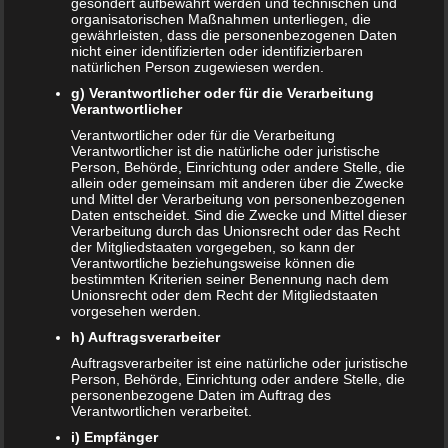
gesondert aufbewahrt werden und technischen und
organisatorischen Maßnahmen unterliegen, die
gewährleisten, dass die personenbezogenen Daten
nicht einer identifizierten oder identifizierbaren
NEUE ARTIKEL
natürlichen Person zugewiesen werden.
Das sind die vier Phasen der Eltern-Kind-Beziehung
g) Verantwortlicher oder für die Verarbeitung
Verantwortlicher
Bildschirmzeit für Kinder: So viel ist wirklich genug!
Verantwortlicher oder für die Verarbeitung
Verantwortlicher ist die natürliche oder juristische
Schwangerschaft – ein kurzer Überblick
Person, Behörde, Einrichtung oder andere Stelle, die
allein oder gemeinsam mit anderen über die Zwecke
und Mittel der Verarbeitung von personenbezogenen
Schwangerschaft: 1. Trimester
Daten entscheidet. Sind die Zwecke und Mittel dieser
Verarbeitung durch das Unionsrecht oder das Recht
Babyhaut schützen: So gelingt es am besten!
der Mitgliedstaaten vorgegeben, so kann der
Verantwortliche beziehungsweise können die
bestimmten Kriterien seiner Benennung nach dem
NEUE KOMMENTARE
Unionsrecht oder dem Recht der Mitgliedstaaten
vorgesehen werden.
Frank Zimmermann
zu
Schwanger von Affäre – was nun?
h) Auftragsverarbeiter
Kristin Rudolph
zu
Vollmachten für Kinder
Auftragsverarbeiter ist eine natürliche oder juristische
Person, Behörde, Einrichtung oder andere Stelle, die
Franzi
zu
Vollmachten für Kinder
personenbezogene Daten im Auftrag des
Verantwortlichen verarbeitet.
Viola
zu
BRIO Angebote – Holzeisenbahnen besonders
i) Empfänger