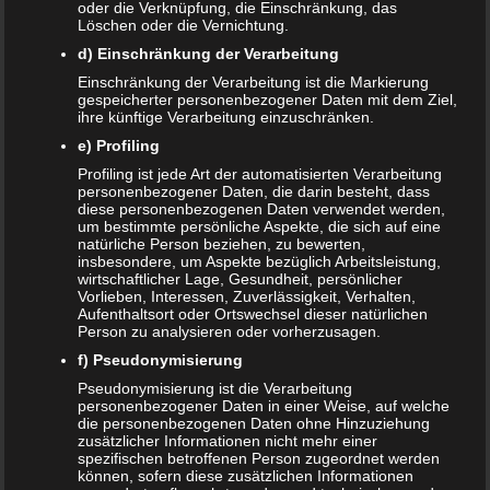
oder die Verknüpfung, die Einschränkung, das
Löschen oder die Vernichtung.
d) Einschränkung der Verarbeitung
Einschränkung der Verarbeitung ist die Markierung
Name
*
gespeicherter personenbezogener Daten mit dem Ziel,
ihre künftige Verarbeitung einzuschränken.
E-Mail-Adresse
*
e) Profiling
Profiling ist jede Art der automatisierten Verarbeitung
Website
personenbezogener Daten, die darin besteht, dass
diese personenbezogenen Daten verwendet werden,
*
Ich habe die
Datenschutzerklärung
zur Kenntnis
um bestimmte persönliche Aspekte, die sich auf eine
genommen.
natürliche Person beziehen, zu bewerten,
insbesondere, um Aspekte bezüglich Arbeitsleistung,
wirtschaftlicher Lage, Gesundheit, persönlicher
Vorlieben, Interessen, Zuverlässigkeit, Verhalten,
Aufenthaltsort oder Ortswechsel dieser natürlichen
Person zu analysieren oder vorherzusagen.
Datenschutzerklärung
|
Datenauszug
|
Datenschutzeinstellungen
|
f) Pseudonymisierung
Löschanfrage
|
Fotonachweise
|
Impressum
Pseudonymisierung ist die Verarbeitung
personenbezogener Daten in einer Weise, auf welche
die personenbezogenen Daten ohne Hinzuziehung
zusätzlicher Informationen nicht mehr einer
spezifischen betroffenen Person zugeordnet werden
können, sofern diese zusätzlichen Informationen