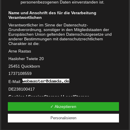
personenbezogenen Daten einverstanden ist.
März 2023
Name und Anschrift des für die Verarbeitung
Oktober 2021
Verantwortlichen
November 2020
Verantwortlicher im Sinne der Datenschutz-
Grundverordnung, sonstiger in den Mitgliedstaaten der
Europäischen Union geltenden Datenschutzgesetze und
Oktober 2020
anderer Bestimmungen mit datenschutzrechtlichem
Charakter ist die:
September 2020
Arne Rastas
Hasloher Twiete 20
Juni 2020
25451 Quickborn
Mai 2020
1737108559
Februar 2020
E-Mail:
DE238100417
Januar 2020
Cookies / SessionStorage / LocalStorage
Dezember 2019
Die Internetseiten verwenden teilweise so genannte Cookies,
✓ Akzeptieren
LocalStorage und SessionStorage. Dies dient dazu, unser
Angebot nutzerfreundlicher, effektiver und sicherer zu
November 2019
machen. Local Storage und SessionStorage ist eine
Personalisieren
Technologie, mit welcher ihr Browser Daten auf Ihrem
August 2019
Computer oder mobilen Gerät abspeichert. Cookies sind