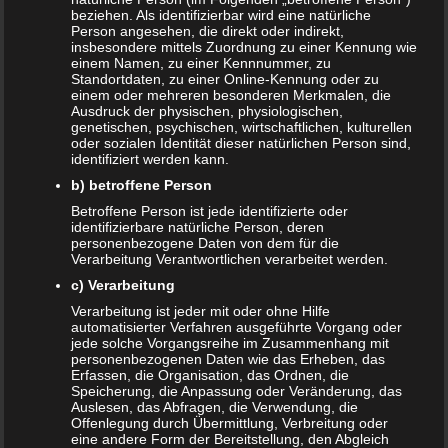
beziehen. Als identifizierbar wird eine natürliche
Person angesehen, die direkt oder indirekt,
Beitragsnavigation
← Sport in der Schwangerschaft – was ist gut für mich?
insbesondere mittels Zuordnung zu einer Kennung wie
einem Namen, zu einer Kennnummer, zu
Standortdaten, zu einer Online-Kennung oder zu
einem oder mehreren besonderen Merkmalen, die
Schreibe einen Kommentar
Ausdruck der physischen, physiologischen,
genetischen, psychischen, wirtschaftlichen, kulturellen
oder sozialen Identität dieser natürlichen Person sind,
Deine E-Mail-Adresse wird nicht veröffentlicht.
identifiziert werden kann.
Erforderliche Felder sind mit
*
markiert
b) betroffene Person
Kommentar
*
Betroffene Person ist jede identifizierte oder
identifizierbare natürliche Person, deren
personenbezogene Daten von dem für die
Verarbeitung Verantwortlichen verarbeitet werden.
c) Verarbeitung
Verarbeitung ist jeder mit oder ohne Hilfe
automatisierter Verfahren ausgeführte Vorgang oder
jede solche Vorgangsreihe im Zusammenhang mit
personenbezogenen Daten wie das Erheben, das
Erfassen, die Organisation, das Ordnen, die
Speicherung, die Anpassung oder Veränderung, das
Auslesen, das Abfragen, die Verwendung, die
Offenlegung durch Übermittlung, Verbreitung oder
Name
*
eine andere Form der Bereitstellung, den Abgleich