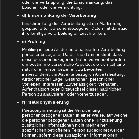
oder die Verknüpfung, die Einschränkung, das
Löschen oder die Vernichtung.
E-Mail-Adresse
*
d) Einschränkung der Verarbeitung
Website
Einschränkung der Verarbeitung ist die Markierung
gespeicherter personenbezogener Daten mit dem Ziel,
*
Ich habe die
Datenschutzerklärung
zur Kenntnis
ihre künftige Verarbeitung einzuschränken.
genommen.
e) Profiling
Profiling ist jede Art der automatisierten Verarbeitung
personenbezogener Daten, die darin besteht, dass
diese personenbezogenen Daten verwendet werden,
um bestimmte persönliche Aspekte, die sich auf eine
natürliche Person beziehen, zu bewerten,
Datenschutzerklärung
|
Datenauszug
|
Datenschutzeinstellungen
|
insbesondere, um Aspekte bezüglich Arbeitsleistung,
Löschanfrage
|
Fotonachweise
|
Impressum
wirtschaftlicher Lage, Gesundheit, persönlicher
Vorlieben, Interessen, Zuverlässigkeit, Verhalten,
Aufenthaltsort oder Ortswechsel dieser natürlichen
Person zu analysieren oder vorherzusagen.
f) Pseudonymisierung
Pseudonymisierung ist die Verarbeitung
personenbezogener Daten in einer Weise, auf welche
die personenbezogenen Daten ohne Hinzuziehung
NEUE ARTIKEL
zusätzlicher Informationen nicht mehr einer
spezifischen betroffenen Person zugeordnet werden
können, sofern diese zusätzlichen Informationen
Das sind die vier Phasen der Eltern-Kind-Beziehung