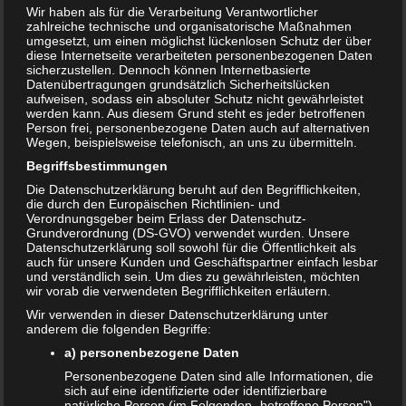
Wir haben als für die Verarbeitung Verantwortlicher
zahlreiche technische und organisatorische Maßnahmen
umgesetzt, um einen möglichst lückenlosen Schutz der über
diese Internetseite verarbeiteten personenbezogenen Daten
sicherzustellen. Dennoch können Internetbasierte
Datenübertragungen grundsätzlich Sicherheitslücken
aufweisen, sodass ein absoluter Schutz nicht gewährleistet
werden kann. Aus diesem Grund steht es jeder betroffenen
Person frei, personenbezogene Daten auch auf alternativen
Wegen, beispielsweise telefonisch, an uns zu übermitteln.
Begriffsbestimmungen
Bewertung:
Die Datenschutzerklärung beruht auf den Begrifflichkeiten,
die durch den Europäischen Richtlinien- und
Verordnungsgeber beim Erlass der Datenschutz-
Grundverordnung (DS-GVO) verwendet wurden. Unsere
T
Datenschutzerklärung soll sowohl für die Öffentlichkeit als
Share
Post
Save
e
auch für unsere Kunden und Geschäftspartner einfach lesbar
i
und verständlich sein. Um dies zu gewährleisten, möchten
l
wir vorab die verwendeten Begrifflichkeiten erläutern.
Redakteur:
admin1
e
Wir verwenden in dieser Datenschutzerklärung unter
n
anderem die folgenden Begriffe:
a) personenbezogene Daten
Auch interessant:
Personenbezogene Daten sind alle Informationen, die
sich auf eine identifizierte oder identifizierbare
natürliche Person (im Folgenden „betroffene Person")