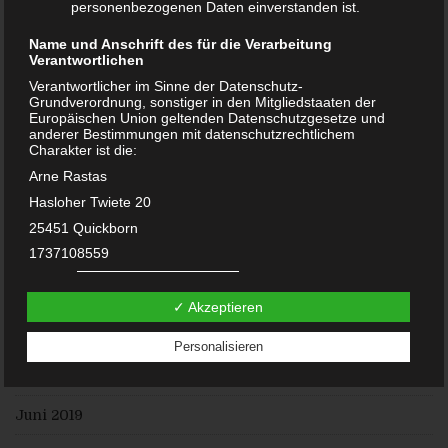
personenbezogenen Daten einverstanden ist.
Oktober 2020
Name und Anschrift des für die Verarbeitung
Verantwortlichen
September 2020
Verantwortlicher im Sinne der Datenschutz-
Grundverordnung, sonstiger in den Mitgliedstaaten der
Juni 2020
Europäischen Union geltenden Datenschutzgesetze und
anderer Bestimmungen mit datenschutzrechtlichem
Mai 2020
Charakter ist die:
Arne Rastas
Februar 2020
Hasloher Twiete 20
Januar 2020
25451 Quickborn
1737108559
Dezember 2019
E-Mail:
November 2019
DE238100417
✓ Akzeptieren
Cookies / SessionStorage / LocalStorage
August 2019
Personalisieren
Die Internetseiten verwenden teilweise so genannte Cookies,
LocalStorage und SessionStorage. Dies dient dazu, unser
Juli 2019
Angebot nutzerfreundlicher, effektiver und sicherer zu
machen. Local Storage und SessionStorage ist eine
Juni 2019
Technologie, mit welcher ihr Browser Daten auf Ihrem
Computer oder mobilen Gerät abspeichert. Cookies sind