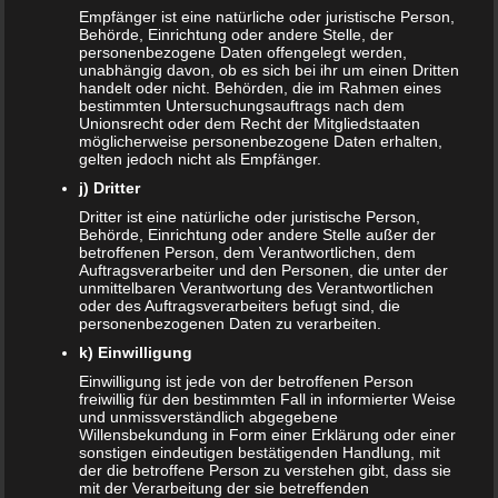
Empfänger ist eine natürliche oder juristische Person,
Kinder- und Jugendstärkungsgesetz kommt
Behörde, Einrichtung oder andere Stelle, der
personenbezogene Daten offengelegt werden,
Familien profitieren vom Rekordhaushalt 2020
unabhängig davon, ob es sich bei ihr um einen Dritten
handelt oder nicht. Behörden, die im Rahmen eines
bestimmten Untersuchungsauftrags nach dem
Cannabis in der Muttermilch nachweisbar
Unionsrecht oder dem Recht der Mitgliedstaaten
möglicherweise personenbezogene Daten erhalten,
gelten jedoch nicht als Empfänger.
Elterngeld online beantragen
j) Dritter
Zahnspange für viele Kinder nicht notwendig
Dritter ist eine natürliche oder juristische Person,
Behörde, Einrichtung oder andere Stelle außer der
betroffenen Person, dem Verantwortlichen, dem
ÄLTERE ARTIKEL
Auftragsverarbeiter und den Personen, die unter der
unmittelbaren Verantwortung des Verantwortlichen
oder des Auftragsverarbeiters befugt sind, die
Juni 2024
personenbezogenen Daten zu verarbeiten.
Mai 2024
k) Einwilligung
Einwilligung ist jede von der betroffenen Person
März 2023
freiwillig für den bestimmten Fall in informierter Weise
und unmissverständlich abgegebene
Willensbekundung in Form einer Erklärung oder einer
Oktober 2021
sonstigen eindeutigen bestätigenden Handlung, mit
der die betroffene Person zu verstehen gibt, dass sie
November 2020
mit der Verarbeitung der sie betreffenden