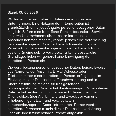
Stand: 08.08.2026
Wir freuen uns sehr über Ihr Interesse an unserem
Unternehmen. Eine Nutzung der Internetseiten ist
grundsätzlich ohne jede Angabe personenbezogener Daten
möglich. Sofern eine betroffene Person besondere Services
Facebook
Twitter
Instag
Pint
unseres Unternehmens über unsere Internetseite in
Anspruch nehmen möchte, könnte jedoch eine Verarbeitung
personenbezogener Daten erforderlich werden. Ist die
Suchen
Verarbeitung personenbezogener Daten erforderlich und
besteht für eine solche Verarbeitung keine gesetzliche
nach:
Grundlage, holen wir generell eine Einwilligung der
betroffenen Person ein.
Die Verarbeitung personenbezogener Daten, beispielsweise
des Namens, der Anschrift, E-Mail-Adresse oder
Telefonnummer einer betroffenen Person, erfolgt stets im
Sport in der Schwangerschaft
Einklang mit der Datenschutz-Grundverordnung und in
Übereinstimmung mit den für uns geltenden
Sport in der Schwangerschaft
landesspezifischen Datenschutzbestimmungen. Mittels dieser
Datenschutzerklärung möchte unser Unternehmen die
Öffentlichkeit über Art, Umfang und Zweck der von uns
erhobenen, genutzten und verarbeiteten
23. JULI 2018
personenbezogenen Daten informieren. Ferner werden
betroffene Personen mittels dieser Datenschutzerklärung
über die ihnen zustehenden Rechte aufgeklärt.