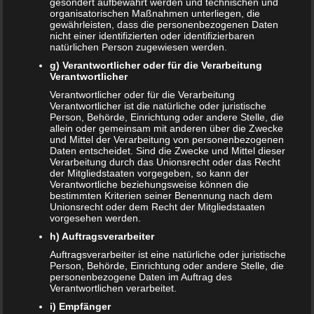
gesondert aufbewahrt werden und technischen und
organisatorischen Maßnahmen unterliegen, die
Bildschirmzeit für Kinder: So viel ist wirklich genug!
gewährleisten, dass die personenbezogenen Daten
nicht einer identifizierten oder identifizierbaren
Schwangerschaft – ein kurzer Überblick
natürlichen Person zugewiesen werden.
g) Verantwortlicher oder für die Verarbeitung
Schwangerschaft: 1. Trimester
Verantwortlicher
Verantwortlicher oder für die Verarbeitung
Babyhaut schützen: So gelingt es am besten!
Verantwortlicher ist die natürliche oder juristische
Person, Behörde, Einrichtung oder andere Stelle, die
NEUE KOMMENTARE
allein oder gemeinsam mit anderen über die Zwecke
und Mittel der Verarbeitung von personenbezogenen
Daten entscheidet. Sind die Zwecke und Mittel dieser
Frank Zimmermann
zu
Schwanger von Affäre – was nun?
Verarbeitung durch das Unionsrecht oder das Recht
der Mitgliedstaaten vorgegeben, so kann der
Kristin Rudolph
zu
Vollmachten für Kinder
Verantwortliche beziehungsweise können die
bestimmten Kriterien seiner Benennung nach dem
Franzi
zu
Vollmachten für Kinder
Unionsrecht oder dem Recht der Mitgliedstaaten
vorgesehen werden.
Viola
zu
BRIO Angebote – Holzeisenbahnen besonders
h) Auftragsverarbeiter
günstig kaufen
Auftragsverarbeiter ist eine natürliche oder juristische
Person, Behörde, Einrichtung oder andere Stelle, die
SANDRA
zu
Vollmachten für Kinder
personenbezogene Daten im Auftrag des
Verantwortlichen verarbeitet.
NACHRICHTEN
i) Empfänger