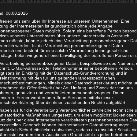
ar. Im Folgenden zeigen wir euch wie man den Standardpapie
alien:
nd: 08.08.2026
 freuen uns sehr über Ihr Interesse an unserem Unternehmen. Eine
r (normales Kopierpapier mit
80
g/
m² genügt)
ung der Internetseiten ist grundsätzlich ohne jede Angabe
 kleines Stück Klebestreifen
sonenbezogener Daten möglich. Sofern eine betroffene Person besond
vices unseres Unternehmens über unsere Internetseite in Anspruch
terlage (Tisch genügt)
men möchte, könnte jedoch eine Verarbeitung personenbezogener Da
orderlich werden. Ist die Verarbeitung personenbezogener Daten
t legt ihr das weiße Stück Papier vor euch auf den Tisch.
rderlich und besteht für eine solche Verarbeitung keine gesetzliche
dlage, holen wir generell eine Einwilligung der betroffenen Person ein.
 Verarbeitung personenbezogener Daten, beispielsweise des Namens, 
chrift, E-Mail-Adresse oder Telefonnummer einer betroffenen Person,
olgt stets im Einklang mit der Datenschutz-Grundverordnung und in
reinstimmung mit den für uns geltenden landesspezifischen
enschutzbestimmungen. Mittels dieser Datenschutzerklärung möchte u
ernehmen die Öffentlichkeit über Art, Umfang und Zweck der von uns
obenen, genutzten und verarbeiteten personenbezogenen Daten
rmieren. Ferner werden betroffene Personen mittels dieser
enschutzerklärung über die ihnen zustehenden Rechte aufgeklärt.
haben als für die Verarbeitung Verantwortlicher zahlreiche technische 
anisatorische Maßnahmen umgesetzt, um einen möglichst lückenlosen
utz der über diese Internetseite verarbeiteten personenbezogenen Dat
herzustellen. Dennoch können Internetbasierte Datenübertragungen
dsätzlich Sicherheitslücken aufweisen, sodass ein absoluter Schutz ni
ährleistet werden kann. Aus diesem Grund steht es jeder betroffenen