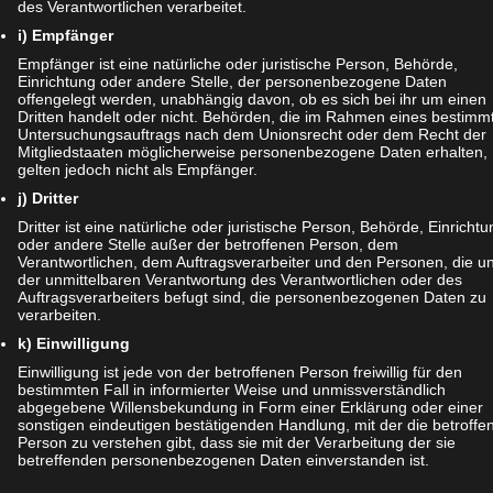
nun die rechte gefaltete Kante ebenfalls bis zur gefalteten Mittel
des Verantwortlichen verarbeitet.
mit schon fast fertig.
i) Empfänger
Empfänger ist eine natürliche oder juristische Person, Behörde,
Einrichtung oder andere Stelle, der personenbezogene Daten
offengelegt werden, unabhängig davon, ob es sich bei ihr um einen
Dritten handelt oder nicht. Behörden, die im Rahmen eines bestimm
Untersuchungsauftrags nach dem Unionsrecht oder dem Recht der
Mitgliedstaaten möglicherweise personenbezogene Daten erhalten,
gelten jedoch nicht als Empfänger.
j) Dritter
Dritter ist eine natürliche oder juristische Person, Behörde, Einrichtu
oder andere Stelle außer der betroffenen Person, dem
Verantwortlichen, dem Auftragsverarbeiter und den Personen, die un
der unmittelbaren Verantwortung des Verantwortlichen oder des
Auftragsverarbeiters befugt sind, die personenbezogenen Daten zu
verarbeiten.
k) Einwilligung
Einwilligung ist jede von der betroffenen Person freiwillig für den
bestimmten Fall in informierter Weise und unmissverständlich
abgegebene Willensbekundung in Form einer Erklärung oder einer
sonstigen eindeutigen bestätigenden Handlung, mit der die betroffe
Person zu verstehen gibt, dass sie mit der Verarbeitung der sie
ichen Schritt führt ihr nun mit der anderen Seite durch. So l
betreffenden personenbezogenen Daten einverstanden ist.
rm an, oder?