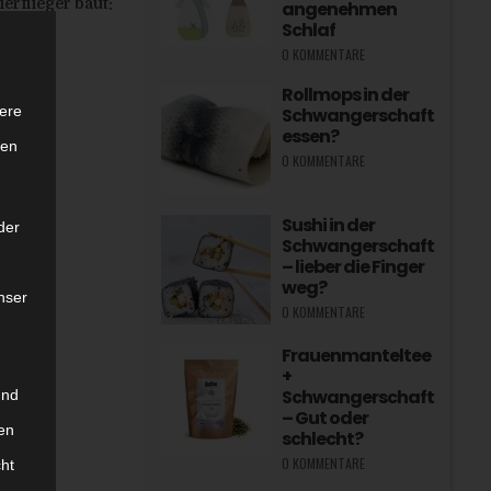
rflieger baut:
angenehmen
Schlaf
0 KOMMENTARE
Rollmops in der
ere
Schwangerschaft
essen?
ten
0 KOMMENTARE
Sushi in der
der
Schwangerschaft
– lieber die Finger
weg?
nser
0 KOMMENTARE
Frauenmanteltee
+
Schwangerschaft
und
– Gut oder
en
schlecht?
0 KOMMENTARE
cht