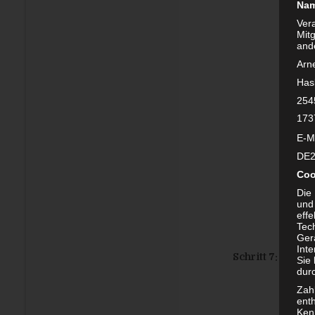
Nam
Ver
Mit
and
Arn
Has
254
173
E-M
DE2
Coo
Die
und
effe
Tec
Ger
Int
Schritt 7:
Faltet 
Sie
dur
Zah
enth
Ken