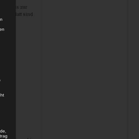
 wird bis zur
schön glatt sind
in
hen
e
ht
rde,
trag