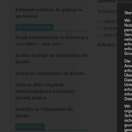
Aufwand wunderb
Babyhaut schützen: So gelingt es
Benötigte Materi
Sta
am besten!
Wir
1 Blatt Papie
Nutz
NEUE KOMMENTARE
Eventuell ein
per
Ser
Eine feste Un
Frank Zimmermann
zu
Schwanger
neh
erf
von Affäre – was nun?
Schritt 1:
Zunächs
erfo
Grun
Kristin Rudolph
zu
Vollmachten für
Die
Kinder
Ans
erf
Franzi
zu
Vollmachten für Kinder
Übe
Dat
Unt
Viola
zu
BRIO Angebote –
erh
Holzeisenbahnen besonders
info
günstig kaufen
Dat
Wir 
SANDRA
zu
Vollmachten für
org
Sch
Kinder
sic
grun
NACHRICHTEN
gew