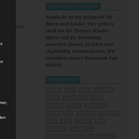
WILLKOMMEN AUF DAMDA.DE
damda.de ist ein Infoportal für
Eltern und Kinder. Hier geht es
 des Papiers
rund um die Themen Kinder,
Eltern und die Beziehung
es
zwischen diesen. Es lohnt sich
regelmäßig reinzuschauen. Wir
erweitern unsere Datenbank fast
en
täglich!
SCHLAGWÖRTER
AMAZON
AUTO
BABY
BELASTUNG
e
ELTERN
ENTWICKLUNG
ESSEN
mer,
FINANZEN
GEBURT
GEBURTSTAG
GEFAHR
GELD
GESCHENK
GESUNDHEIT
len
HAUT
HITZE
JUCKREIZ
KIND
KINDERGELD
KINDERSPIELE
KRAMPFADERN
LEGO
MITTAGSSCHLAF