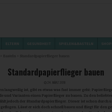
ELTERN
GESUNDHEIT
SPIELEN&BASTELN
SHOP
>
Basteln
>
Standardpapierflieger bauen
Standardpapierflieger bauen
24. MÄRZ 2018
 langweilig ist, gibt es etwas was fast immer geht: Papierflieg
le und Varianten einen Papierflieger zu bauen. Zu den beliebte
ählt jedoch der Standardpapierflieger. Dieser ist schon durch u
eflogen. Lässt er sich doch schnell bauen und fliegt für den g