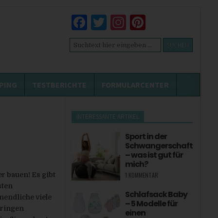
Facebook
Twitter
Instagram
Pinterest
Suchen
nach:
PING
TESTBERICHTE
FORMULARCENTER
INTERESSANTE ARTIKEL
Sport in der
Schwangerschaft
– was ist gut für
mich?
er bauen! Es gibt
1 KOMMENTAR
sten
Schlafsack Baby
nendliche viele
– 5 Modelle für
eringen
einen