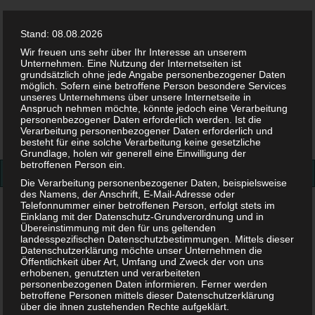
Stand: 08.08.2026
Wir freuen uns sehr über Ihr Interesse an unserem
Unternehmen. Eine Nutzung der Internetseiten ist
grundsätzlich ohne jede Angabe personenbezogener Daten
möglich. Sofern eine betroffene Person besondere Services
Facebook
Twitter
Instag
Pint
unseres Unternehmens über unsere Internetseite in
Anspruch nehmen möchte, könnte jedoch eine Verarbeitung
personenbezogener Daten erforderlich werden. Ist die
Suchen
Verarbeitung personenbezogener Daten erforderlich und
besteht für eine solche Verarbeitung keine gesetzliche
nach:
Grundlage, holen wir generell eine Einwilligung der
betroffenen Person ein.
Die Verarbeitung personenbezogener Daten, beispielsweise
des Namens, der Anschrift, E-Mail-Adresse oder
Telefonnummer einer betroffenen Person, erfolgt stets im
Trotzphase – Belastung für Eltern und Kind
Einklang mit der Datenschutz-Grundverordnung und in
Übereinstimmung mit den für uns geltenden
Trotzphase – Belastung für
landesspezifischen Datenschutzbestimmungen. Mittels dieser
Datenschutzerklärung möchte unser Unternehmen die
Öffentlichkeit über Art, Umfang und Zweck der von uns
Eltern und Kind
erhobenen, genutzten und verarbeiteten
personenbezogenen Daten informieren. Ferner werden
betroffene Personen mittels dieser Datenschutzerklärung
über die ihnen zustehenden Rechte aufgeklärt.
22. JULI 2018