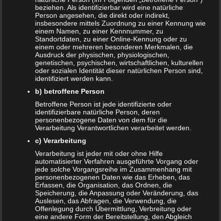
Auch interessant:
beziehen. Als identifizierbar wird eine natürliche
Person angesehen, die direkt oder indirekt,
insbesondere mittels Zuordnung zu einer Kennung wie
einem Namen, zu einer Kennnummer, zu
Beitragsnavigation
Standortdaten, zu einer Online-Kennung oder zu
← Trotzphase – Belastung für Eltern und Kind
einem oder mehreren besonderen Merkmalen, die
Ausdruck der physischen, physiologischen,
genetischen, psychischen, wirtschaftlichen, kulturellen
oder sozialen Identität dieser natürlichen Person sind,
Schreibe einen Kommentar
identifiziert werden kann.
b) betroffene Person
Deine E-Mail-Adresse wird nicht veröffentlicht.
Betroffene Person ist jede identifizierte oder
Erforderliche Felder sind mit
*
markiert
identifizierbare natürliche Person, deren
personenbezogene Daten von dem für die
Kommentar
*
Verarbeitung Verantwortlichen verarbeitet werden.
c) Verarbeitung
Verarbeitung ist jeder mit oder ohne Hilfe
automatisierter Verfahren ausgeführte Vorgang oder
jede solche Vorgangsreihe im Zusammenhang mit
personenbezogenen Daten wie das Erheben, das
Erfassen, die Organisation, das Ordnen, die
Speicherung, die Anpassung oder Veränderung, das
Auslesen, das Abfragen, die Verwendung, die
Offenlegung durch Übermittlung, Verbreitung oder
eine andere Form der Bereitstellung, den Abgleich