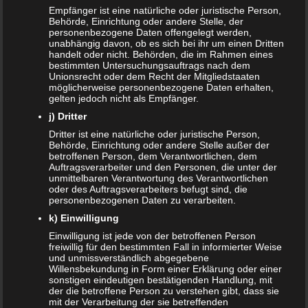
Empfänger ist eine natürliche oder juristische Person,
NACHRICHTEN
Behörde, Einrichtung oder andere Stelle, der
personenbezogene Daten offengelegt werden,
unabhängig davon, ob es sich bei ihr um einen Dritten
Kinder- und Jugendstärkungsgesetz kommt
handelt oder nicht. Behörden, die im Rahmen eines
bestimmten Untersuchungsauftrags nach dem
Familien profitieren vom Rekordhaushalt 2020
Unionsrecht oder dem Recht der Mitgliedstaaten
möglicherweise personenbezogene Daten erhalten,
gelten jedoch nicht als Empfänger.
Cannabis in der Muttermilch nachweisbar
j) Dritter
Elterngeld online beantragen
Dritter ist eine natürliche oder juristische Person,
Behörde, Einrichtung oder andere Stelle außer der
betroffenen Person, dem Verantwortlichen, dem
Zahnspange für viele Kinder nicht notwendig
Auftragsverarbeiter und den Personen, die unter der
unmittelbaren Verantwortung des Verantwortlichen
oder des Auftragsverarbeiters befugt sind, die
ÄLTERE ARTIKEL
personenbezogenen Daten zu verarbeiten.
k) Einwilligung
Juni 2024
Einwilligung ist jede von der betroffenen Person
freiwillig für den bestimmten Fall in informierter Weise
Mai 2024
und unmissverständlich abgegebene
Willensbekundung in Form einer Erklärung oder einer
März 2023
sonstigen eindeutigen bestätigenden Handlung, mit
der die betroffene Person zu verstehen gibt, dass sie
mit der Verarbeitung der sie betreffenden
Oktober 2021