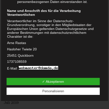
personenbezogenen Daten einverstanden ist.
November 2020
Name und Anschrift des für die Verarbeitung
Verantwortlichen
Oktober 2020
Verantwortlicher im Sinne der Datenschutz-
Grundverordnung, sonstiger in den Mitgliedstaaten der
September 2020
Europäischen Union geltenden Datenschutzgesetze und
anderer Bestimmungen mit datenschutzrechtlichem
Juni 2020
Charakter ist die:
Arne Rastas
Mai 2020
Hasloher Twiete 20
Februar 2020
25451 Quickborn
1737108559
Januar 2020
E-Mail:
Dezember 2019
DE238100417
Cookies / SessionStorage / LocalStorage
✓ Akzeptieren
November 2019
Die Internetseiten verwenden teilweise so genannte Cookies,
Personalisieren
LocalStorage und SessionStorage. Dies dient dazu, unser
August 2019
Angebot nutzerfreundlicher, effektiver und sicherer zu
machen. Local Storage und SessionStorage ist eine
Juli 2019
Technologie, mit welcher ihr Browser Daten auf Ihrem
Computer oder mobilen Gerät abspeichert. Cookies sind