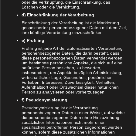
oder die Verknüpfung, die Einschränkung, das
Löschen oder die Vernichtung.
Name
*
d) Einschränkung der Verarbeitung
E-Mail-Adresse
*
Einschränkung der Verarbeitung ist die Markierung
gespeicherter personenbezogener Daten mit dem Ziel,
ihre künftige Verarbeitung einzuschränken.
Website
e) Profiling
*
Ich habe die
Datenschutzerklärung
zur Kenntnis
Profiling ist jede Art der automatisierten Verarbeitung
genommen.
personenbezogener Daten, die darin besteht, dass
diese personenbezogenen Daten verwendet werden,
um bestimmte persönliche Aspekte, die sich auf eine
natürliche Person beziehen, zu bewerten,
insbesondere, um Aspekte bezüglich Arbeitsleistung,
wirtschaftlicher Lage, Gesundheit, persönlicher
Vorlieben, Interessen, Zuverlässigkeit, Verhalten,
Datenschutzerklärung
|
Datenauszug
|
Datenschutzeinstellungen
|
Aufenthaltsort oder Ortswechsel dieser natürlichen
Löschanfrage
|
Fotonachweise
|
Impressum
Person zu analysieren oder vorherzusagen.
f) Pseudonymisierung
Pseudonymisierung ist die Verarbeitung
personenbezogener Daten in einer Weise, auf welche
die personenbezogenen Daten ohne Hinzuziehung
zusätzlicher Informationen nicht mehr einer
spezifischen betroffenen Person zugeordnet werden
können, sofern diese zusätzlichen Informationen
NEUE ARTIKEL