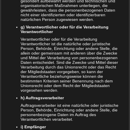
gesondert aufbewahrt werden und technischen und
organisatorischen Maßnahmen unterliegen, die
Das sind die vier Phasen der Eltern-Kind-Beziehung
gewährleisten, dass die personenbezogenen Daten
nicht einer identifizierten oder identifizierbaren
natürlichen Person zugewiesen werden.
Bildschirmzeit für Kinder: So viel ist wirklich genug!
g) Verantwortlicher oder für die Verarbeitung
Verantwortlicher
Schwangerschaft – ein kurzer Überblick
Verantwortlicher oder für die Verarbeitung
Schwangerschaft: 1. Trimester
Verantwortlicher ist die natürliche oder juristische
Person, Behörde, Einrichtung oder andere Stelle, die
allein oder gemeinsam mit anderen über die Zwecke
Babyhaut schützen: So gelingt es am besten!
und Mittel der Verarbeitung von personenbezogenen
Daten entscheidet. Sind die Zwecke und Mittel dieser
NEUE KOMMENTARE
Verarbeitung durch das Unionsrecht oder das Recht
der Mitgliedstaaten vorgegeben, so kann der
Frank Zimmermann
zu
Schwanger von Affäre – was nun?
Verantwortliche beziehungsweise können die
bestimmten Kriterien seiner Benennung nach dem
Unionsrecht oder dem Recht der Mitgliedstaaten
Kristin Rudolph
zu
Vollmachten für Kinder
vorgesehen werden.
h) Auftragsverarbeiter
Franzi
zu
Vollmachten für Kinder
Auftragsverarbeiter ist eine natürliche oder juristische
Viola
zu
BRIO Angebote – Holzeisenbahnen besonders
Person, Behörde, Einrichtung oder andere Stelle, die
personenbezogene Daten im Auftrag des
günstig kaufen
Verantwortlichen verarbeitet.
i) Empfänger
SANDRA
zu
Vollmachten für Kinder