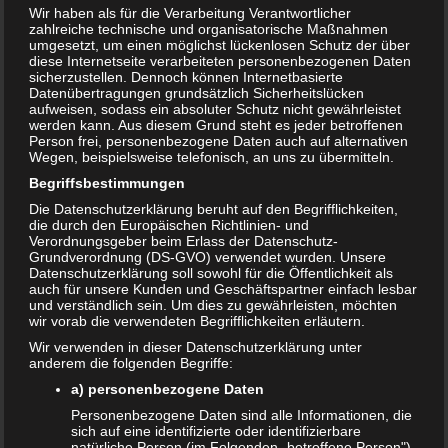
Wir haben als für die Verarbeitung Verantwortlicher
zahlreiche technische und organisatorische Maßnahmen
umgesetzt, um einen möglichst lückenlosen Schutz der über
diese Internetseite verarbeiteten personenbezogenen Daten
sicherzustellen. Dennoch können Internetbasierte
Datenübertragungen grundsätzlich Sicherheitslücken
aufweisen, sodass ein absoluter Schutz nicht gewährleistet
werden kann. Aus diesem Grund steht es jeder betroffenen
Person frei, personenbezogene Daten auch auf alternativen
Wegen, beispielsweise telefonisch, an uns zu übermitteln.
Begriffsbestimmungen
Die Datenschutzerklärung beruht auf den Begrifflichkeiten,
die durch den Europäischen Richtlinien- und
Verordnungsgeber beim Erlass der Datenschutz-
Bewertung:
Grundverordnung (DS-GVO) verwendet wurden. Unsere
Datenschutzerklärung soll sowohl für die Öffentlichkeit als
auch für unsere Kunden und Geschäftspartner einfach lesbar
und verständlich sein. Um dies zu gewährleisten, möchten
T
wir vorab die verwendeten Begrifflichkeiten erläutern.
Share
Post
Save
e
Wir verwenden in dieser Datenschutzerklärung unter
i
anderem die folgenden Begriffe:
l
Redakteur:
admin1
e
a) personenbezogene Daten
n
Personenbezogene Daten sind alle Informationen, die
sich auf eine identifizierte oder identifizierbare
natürliche Person (im Folgenden „betroffene Person")