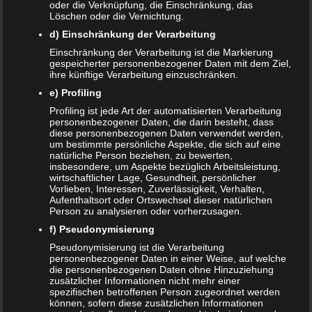
oder die Verknüpfung, die Einschränkung, das
Löschen oder die Vernichtung.
d) Einschränkung der Verarbeitung
Name
*
Einschränkung der Verarbeitung ist die Markierung
gespeicherter personenbezogener Daten mit dem Ziel,
E-Mail-Adresse
*
ihre künftige Verarbeitung einzuschränken.
Website
e) Profiling
Profiling ist jede Art der automatisierten Verarbeitung
*
Ich habe die
Datenschutzerklärung
zur Kenntnis
personenbezogener Daten, die darin besteht, dass
genommen.
diese personenbezogenen Daten verwendet werden,
um bestimmte persönliche Aspekte, die sich auf eine
natürliche Person beziehen, zu bewerten,
insbesondere, um Aspekte bezüglich Arbeitsleistung,
wirtschaftlicher Lage, Gesundheit, persönlicher
Vorlieben, Interessen, Zuverlässigkeit, Verhalten,
Aufenthaltsort oder Ortswechsel dieser natürlichen
Datenschutzerklärung
|
Datenauszug
|
Datenschutzeinstellungen
|
Person zu analysieren oder vorherzusagen.
Löschanfrage
|
Fotonachweise
|
Impressum
f) Pseudonymisierung
Pseudonymisierung ist die Verarbeitung
personenbezogener Daten in einer Weise, auf welche
die personenbezogenen Daten ohne Hinzuziehung
zusätzlicher Informationen nicht mehr einer
spezifischen betroffenen Person zugeordnet werden
können, sofern diese zusätzlichen Informationen