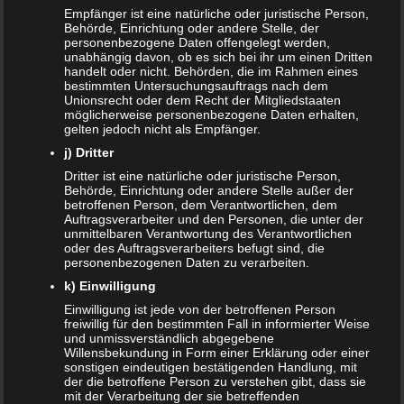
Empfänger ist eine natürliche oder juristische Person,
SANDRA
zu
Vollmachten für Kinder
Behörde, Einrichtung oder andere Stelle, der
personenbezogene Daten offengelegt werden,
NACHRICHTEN
unabhängig davon, ob es sich bei ihr um einen Dritten
handelt oder nicht. Behörden, die im Rahmen eines
Kinder- und Jugendstärkungsgesetz kommt
bestimmten Untersuchungsauftrags nach dem
Unionsrecht oder dem Recht der Mitgliedstaaten
möglicherweise personenbezogene Daten erhalten,
Familien profitieren vom Rekordhaushalt 2020
gelten jedoch nicht als Empfänger.
j) Dritter
Cannabis in der Muttermilch nachweisbar
Dritter ist eine natürliche oder juristische Person,
Behörde, Einrichtung oder andere Stelle außer der
Elterngeld online beantragen
betroffenen Person, dem Verantwortlichen, dem
Auftragsverarbeiter und den Personen, die unter der
unmittelbaren Verantwortung des Verantwortlichen
Zahnspange für viele Kinder nicht notwendig
oder des Auftragsverarbeiters befugt sind, die
personenbezogenen Daten zu verarbeiten.
ÄLTERE ARTIKEL
k) Einwilligung
Einwilligung ist jede von der betroffenen Person
Juni 2024
freiwillig für den bestimmten Fall in informierter Weise
und unmissverständlich abgegebene
Mai 2024
Willensbekundung in Form einer Erklärung oder einer
sonstigen eindeutigen bestätigenden Handlung, mit
der die betroffene Person zu verstehen gibt, dass sie
März 2023
mit der Verarbeitung der sie betreffenden