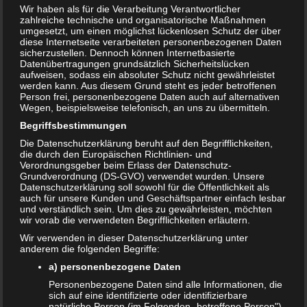
Wir haben als für die Verarbeitung Verantwortlicher
zahlreiche technische und organisatorische Maßnahmen
umgesetzt, um einen möglichst lückenlosen Schutz der über
diese Internetseite verarbeiteten personenbezogenen Daten
sicherzustellen. Dennoch können Internetbasierte
Datenübertragungen grundsätzlich Sicherheitslücken
aufweisen, sodass ein absoluter Schutz nicht gewährleistet
werden kann. Aus diesem Grund steht es jeder betroffenen
Person frei, personenbezogene Daten auch auf alternativen
Wegen, beispielsweise telefonisch, an uns zu übermitteln.
Begriffsbestimmungen
Die Datenschutzerklärung beruht auf den Begrifflichkeiten,
die durch den Europäischen Richtlinien- und
Verordnungsgeber beim Erlass der Datenschutz-
Grundverordnung (DS-GVO) verwendet wurden. Unsere
Bewertung:
Datenschutzerklärung soll sowohl für die Öffentlichkeit als
auch für unsere Kunden und Geschäftspartner einfach lesbar
und verständlich sein. Um dies zu gewährleisten, möchten
wir vorab die verwendeten Begrifflichkeiten erläutern.
T
Wir verwenden in dieser Datenschutzerklärung unter
Share
Post
Save
e
anderem die folgenden Begriffe:
i
a) personenbezogene Daten
l
Redakteur:
admin1
e
Personenbezogene Daten sind alle Informationen, die
n
sich auf eine identifizierte oder identifizierbare
natürliche Person (im Folgenden „betroffene Person")