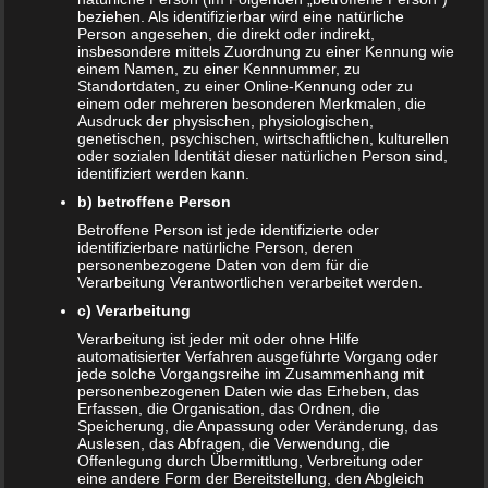
beziehen. Als identifizierbar wird eine natürliche
Person angesehen, die direkt oder indirekt,
Auch interessant:
insbesondere mittels Zuordnung zu einer Kennung wie
einem Namen, zu einer Kennnummer, zu
Standortdaten, zu einer Online-Kennung oder zu
einem oder mehreren besonderen Merkmalen, die
Beitragsnavigation
Ausdruck der physischen, physiologischen,
← Wie lange bekommen Eltern Kindergeld?
genetischen, psychischen, wirtschaftlichen, kulturellen
oder sozialen Identität dieser natürlichen Person sind,
identifiziert werden kann.
Schreibe einen Kommentar
b) betroffene Person
Betroffene Person ist jede identifizierte oder
Deine E-Mail-Adresse wird nicht veröffentlicht.
identifizierbare natürliche Person, deren
personenbezogene Daten von dem für die
Erforderliche Felder sind mit
*
markiert
Verarbeitung Verantwortlichen verarbeitet werden.
Kommentar
*
c) Verarbeitung
Verarbeitung ist jeder mit oder ohne Hilfe
automatisierter Verfahren ausgeführte Vorgang oder
jede solche Vorgangsreihe im Zusammenhang mit
personenbezogenen Daten wie das Erheben, das
Erfassen, die Organisation, das Ordnen, die
Speicherung, die Anpassung oder Veränderung, das
Auslesen, das Abfragen, die Verwendung, die
Offenlegung durch Übermittlung, Verbreitung oder
eine andere Form der Bereitstellung, den Abgleich