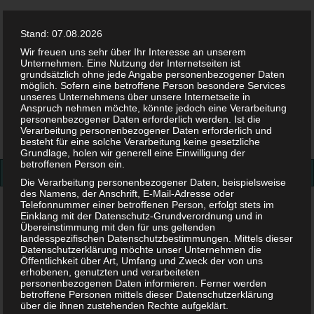
Stand: 07.08.2026
Wir freuen uns sehr über Ihr Interesse an unserem
Unternehmen. Eine Nutzung der Internetseiten ist
grundsätzlich ohne jede Angabe personenbezogener Daten
möglich. Sofern eine betroffene Person besondere Services
Facebook
Twitter
Instag
Pint
unseres Unternehmens über unsere Internetseite in
Anspruch nehmen möchte, könnte jedoch eine Verarbeitung
personenbezogener Daten erforderlich werden. Ist die
Suchen
Verarbeitung personenbezogener Daten erforderlich und
besteht für eine solche Verarbeitung keine gesetzliche
nach:
Grundlage, holen wir generell eine Einwilligung der
betroffenen Person ein.
Die Verarbeitung personenbezogener Daten, beispielsweise
des Namens, der Anschrift, E-Mail-Adresse oder
Telefonnummer einer betroffenen Person, erfolgt stets im
Wie lange bekomme ich Kindergeld?
Einklang mit der Datenschutz-Grundverordnung und in
Übereinstimmung mit den für uns geltenden
Wie lange bekomme ich
landesspezifischen Datenschutzbestimmungen. Mittels dieser
Datenschutzerklärung möchte unser Unternehmen die
Öffentlichkeit über Art, Umfang und Zweck der von uns
Kindergeld?
erhobenen, genutzten und verarbeiteten
personenbezogenen Daten informieren. Ferner werden
betroffene Personen mittels dieser Datenschutzerklärung
über die ihnen zustehenden Rechte aufgeklärt.
23. JULI 2018