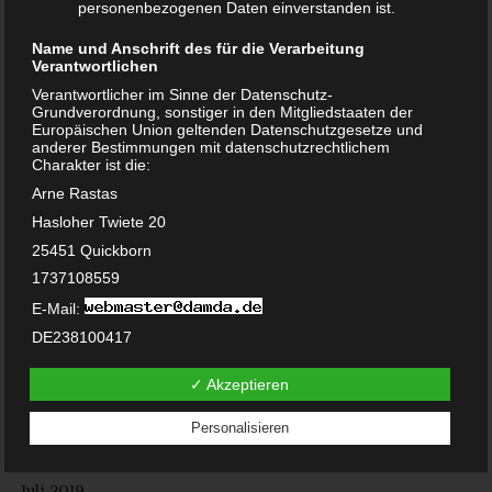
personenbezogenen Daten einverstanden ist.
Oktober 2021
Name und Anschrift des für die Verarbeitung
November 2020
Verantwortlichen
Verantwortlicher im Sinne der Datenschutz-
Oktober 2020
Grundverordnung, sonstiger in den Mitgliedstaaten der
Europäischen Union geltenden Datenschutzgesetze und
anderer Bestimmungen mit datenschutzrechtlichem
September 2020
Charakter ist die:
Juni 2020
Arne Rastas
Hasloher Twiete 20
Mai 2020
25451 Quickborn
Februar 2020
1737108559
E-Mail:
Januar 2020
DE238100417
Dezember 2019
Cookies / SessionStorage / LocalStorage
✓ Akzeptieren
Die Internetseiten verwenden teilweise so genannte Cookies,
November 2019
LocalStorage und SessionStorage. Dies dient dazu, unser
Personalisieren
Angebot nutzerfreundlicher, effektiver und sicherer zu
machen. Local Storage und SessionStorage ist eine
August 2019
Technologie, mit welcher ihr Browser Daten auf Ihrem
Computer oder mobilen Gerät abspeichert. Cookies sind
Juli 2019