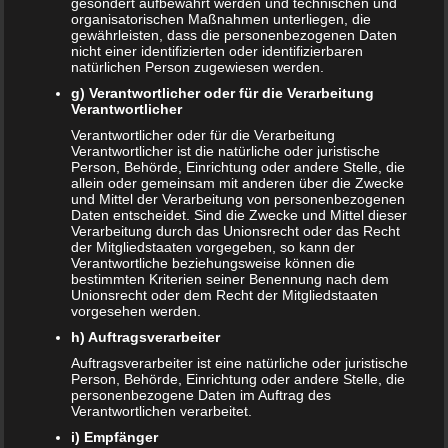
gesondert aufbewahrt werden und technischen und
organisatorischen Maßnahmen unterliegen, die
NEUE ARTIKEL
gewährleisten, dass die personenbezogenen Daten
nicht einer identifizierten oder identifizierbaren
Das sind die vier Phasen der Eltern-Kind-Beziehung
natürlichen Person zugewiesen werden.
g) Verantwortlicher oder für die Verarbeitung
Bildschirmzeit für Kinder: So viel ist wirklich genug!
Verantwortlicher
Verantwortlicher oder für die Verarbeitung
Schwangerschaft – ein kurzer Überblick
Verantwortlicher ist die natürliche oder juristische
Person, Behörde, Einrichtung oder andere Stelle, die
Schwangerschaft: 1. Trimester
allein oder gemeinsam mit anderen über die Zwecke
und Mittel der Verarbeitung von personenbezogenen
Babyhaut schützen: So gelingt es am besten!
Daten entscheidet. Sind die Zwecke und Mittel dieser
Verarbeitung durch das Unionsrecht oder das Recht
der Mitgliedstaaten vorgegeben, so kann der
NEUE KOMMENTARE
Verantwortliche beziehungsweise können die
bestimmten Kriterien seiner Benennung nach dem
Frank Zimmermann
zu
Schwanger von Affäre – was nun?
Unionsrecht oder dem Recht der Mitgliedstaaten
vorgesehen werden.
Kristin Rudolph
zu
Vollmachten für Kinder
h) Auftragsverarbeiter
Auftragsverarbeiter ist eine natürliche oder juristische
Franzi
zu
Vollmachten für Kinder
Person, Behörde, Einrichtung oder andere Stelle, die
personenbezogene Daten im Auftrag des
Viola
zu
BRIO Angebote – Holzeisenbahnen besonders
Verantwortlichen verarbeitet.
günstig kaufen
i) Empfänger