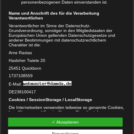
personenbezogenen Daten einverstanden ist.
Mai 2024
Name und Anschrift des für die Verarbeitung
Verantwortlichen
März 2023
Verantwortlicher im Sinne der Datenschutz-
Grundverordnung, sonstiger in den Mitgliedstaaten der
Oktober 2021
Europäischen Union geltenden Datenschutzgesetze und
anderer Bestimmungen mit datenschutzrechtlichem
Charakter ist die:
November 2020
Arne Rastas
Oktober 2020
Hasloher Twiete 20
25451 Quickborn
September 2020
1737108559
Juni 2020
E-Mail:
DE238100417
Mai 2020
Cookies / SessionStorage / LocalStorage
Februar 2020
Die Internetseiten verwenden teilweise so genannte Cookies,
LocalStorage und SessionStorage. Dies dient dazu, unser
Januar 2020
Angebot nutzerfreundlicher, effektiver und sicherer zu
machen. Local Storage und SessionStorage ist eine
✓ Akzeptieren
Technologie, mit welcher ihr Browser Daten auf Ihrem
Dezember 2019
Computer oder mobilen Gerät abspeichert. Cookies sind
Personalisieren