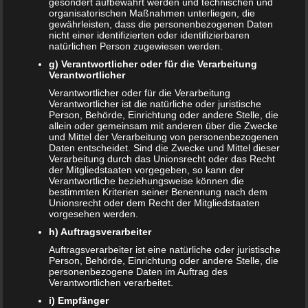
gesondert aufbewahrt werden und technischen und
organisatorischen Maßnahmen unterliegen, die
gewährleisten, dass die personenbezogenen Daten
nicht einer identifizierten oder identifizierbaren
natürlichen Person zugewiesen werden.
g) Verantwortlicher oder für die Verarbeitung
Verantwortlicher
NEUE ARTIKEL
Verantwortlicher oder für die Verarbeitung
Verantwortlicher ist die natürliche oder juristische
Das sind die vier Phasen der Eltern-Kind-Beziehung
Person, Behörde, Einrichtung oder andere Stelle, die
allein oder gemeinsam mit anderen über die Zwecke
Bildschirmzeit für Kinder: So viel ist wirklich genug!
und Mittel der Verarbeitung von personenbezogenen
Daten entscheidet. Sind die Zwecke und Mittel dieser
Verarbeitung durch das Unionsrecht oder das Recht
Schwangerschaft – ein kurzer Überblick
der Mitgliedstaaten vorgegeben, so kann der
Verantwortliche beziehungsweise können die
Schwangerschaft: 1. Trimester
bestimmten Kriterien seiner Benennung nach dem
Unionsrecht oder dem Recht der Mitgliedstaaten
vorgesehen werden.
Babyhaut schützen: So gelingt es am besten!
h) Auftragsverarbeiter
NEUE KOMMENTARE
Auftragsverarbeiter ist eine natürliche oder juristische
Person, Behörde, Einrichtung oder andere Stelle, die
Frank Zimmermann
zu
Schwanger von Affäre – was nun?
personenbezogene Daten im Auftrag des
Verantwortlichen verarbeitet.
Kristin Rudolph
zu
Vollmachten für Kinder
i) Empfänger