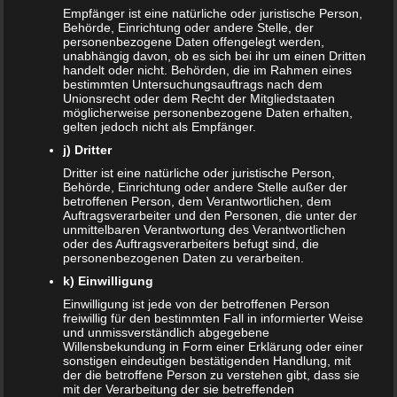
Franzi
zu
Vollmachten für Kinder
Empfänger ist eine natürliche oder juristische Person,
Behörde, Einrichtung oder andere Stelle, der
personenbezogene Daten offengelegt werden,
Viola
zu
BRIO Angebote – Holzeisenbahnen besonders
unabhängig davon, ob es sich bei ihr um einen Dritten
günstig kaufen
handelt oder nicht. Behörden, die im Rahmen eines
bestimmten Untersuchungsauftrags nach dem
Unionsrecht oder dem Recht der Mitgliedstaaten
SANDRA
zu
Vollmachten für Kinder
möglicherweise personenbezogene Daten erhalten,
gelten jedoch nicht als Empfänger.
NACHRICHTEN
j) Dritter
Kinder- und Jugendstärkungsgesetz kommt
Dritter ist eine natürliche oder juristische Person,
Behörde, Einrichtung oder andere Stelle außer der
betroffenen Person, dem Verantwortlichen, dem
Familien profitieren vom Rekordhaushalt 2020
Auftragsverarbeiter und den Personen, die unter der
unmittelbaren Verantwortung des Verantwortlichen
Cannabis in der Muttermilch nachweisbar
oder des Auftragsverarbeiters befugt sind, die
personenbezogenen Daten zu verarbeiten.
Elterngeld online beantragen
k) Einwilligung
Einwilligung ist jede von der betroffenen Person
Zahnspange für viele Kinder nicht notwendig
freiwillig für den bestimmten Fall in informierter Weise
und unmissverständlich abgegebene
Willensbekundung in Form einer Erklärung oder einer
sonstigen eindeutigen bestätigenden Handlung, mit
ÄLTERE ARTIKEL
der die betroffene Person zu verstehen gibt, dass sie
mit der Verarbeitung der sie betreffenden
Juni 2024