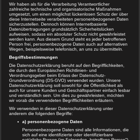
Wir haben als für die Verarbeitung Verantwortlicher
zahlreiche technische und organisatorische Maßnahmen
umgesetzt, um einen möglichst lückenlosen Schutz der über
diese Internetseite verarbeiteten personenbezogenen Daten
sicherzustellen. Dennoch können Internetbasierte
Datenübertragungen grundsätzlich Sicherheitslücken
aufweisen, sodass ein absoluter Schutz nicht gewährleistet
werden kann. Aus diesem Grund steht es jeder betroffenen
Person frei, personenbezogene Daten auch auf alternativen
Wegen, beispielsweise telefonisch, an uns zu übermitteln.
Begriffsbestimmungen
Die Datenschutzerklärung beruht auf den Begrifflichkeiten,
die durch den Europäischen Richtlinien- und
Verordnungsgeber beim Erlass der Datenschutz-
Grundverordnung (DS-GVO) verwendet wurden. Unsere
Datenschutzerklärung soll sowohl für die Öffentlichkeit als
auch für unsere Kunden und Geschäftspartner einfach lesbar
und verständlich sein. Um dies zu gewährleisten, möchten
wir vorab die verwendeten Begrifflichkeiten erläutern.
Bewertung:
Wir verwenden in dieser Datenschutzerklärung unter
anderem die folgenden Begriffe:
a) personenbezogene Daten
Personenbezogene Daten sind alle Informationen, die
T
Share
Post
Save
sich auf eine identifizierte oder identifizierbare
e
natürliche Person (im Folgenden „betroffene Person")