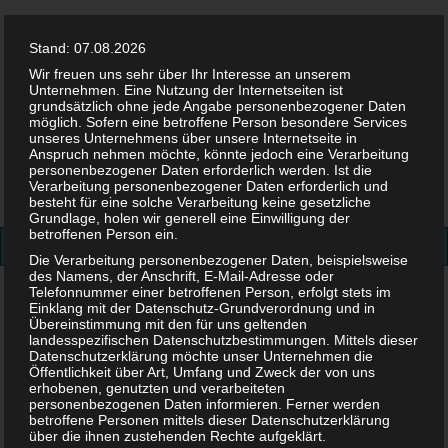
Stand: 07.08.2026
Wir freuen uns sehr über Ihr Interesse an unserem
Unternehmen. Eine Nutzung der Internetseiten ist
grundsätzlich ohne jede Angabe personenbezogener Daten
möglich. Sofern eine betroffene Person besondere Services
Facebook
Twitter
Instag
Pint
unseres Unternehmens über unsere Internetseite in
Anspruch nehmen möchte, könnte jedoch eine Verarbeitung
personenbezogener Daten erforderlich werden. Ist die
Suchen
Verarbeitung personenbezogener Daten erforderlich und
besteht für eine solche Verarbeitung keine gesetzliche
nach:
Grundlage, holen wir generell eine Einwilligung der
betroffenen Person ein.
Die Verarbeitung personenbezogener Daten, beispielsweise
des Namens, der Anschrift, E-Mail-Adresse oder
Telefonnummer einer betroffenen Person, erfolgt stets im
Frauenmanteltee Schwangerschaft
Einklang mit der Datenschutz-Grundverordnung und in
Übereinstimmung mit den für uns geltenden
Frauenmanteltee
landesspezifischen Datenschutzbestimmungen. Mittels dieser
Datenschutzerklärung möchte unser Unternehmen die
Öffentlichkeit über Art, Umfang und Zweck der von uns
Schwangerschaft
erhobenen, genutzten und verarbeiteten
personenbezogenen Daten informieren. Ferner werden
betroffene Personen mittels dieser Datenschutzerklärung
über die ihnen zustehenden Rechte aufgeklärt.
13. MÄRZ 2019