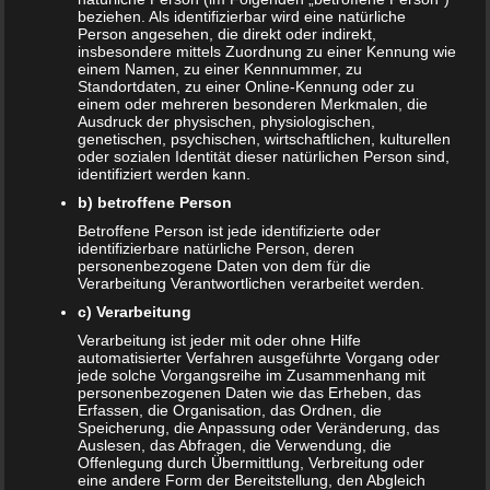
i
beziehen. Als identifizierbar wird eine natürliche
l
Redakteur:
admin1
Person angesehen, die direkt oder indirekt,
e
insbesondere mittels Zuordnung zu einer Kennung wie
n
einem Namen, zu einer Kennnummer, zu
Standortdaten, zu einer Online-Kennung oder zu
einem oder mehreren besonderen Merkmalen, die
Ausdruck der physischen, physiologischen,
Auch interessant:
genetischen, psychischen, wirtschaftlichen, kulturellen
oder sozialen Identität dieser natürlichen Person sind,
identifiziert werden kann.
Beitragsnavigation
b) betroffene Person
← Frauenmanteltee + Schwangerschaft – Gut oder
schlecht?
Betroffene Person ist jede identifizierte oder
identifizierbare natürliche Person, deren
personenbezogene Daten von dem für die
Verarbeitung Verantwortlichen verarbeitet werden.
Schreibe einen Kommentar
c) Verarbeitung
Verarbeitung ist jeder mit oder ohne Hilfe
Deine E-Mail-Adresse wird nicht veröffentlicht.
automatisierter Verfahren ausgeführte Vorgang oder
jede solche Vorgangsreihe im Zusammenhang mit
Erforderliche Felder sind mit
*
markiert
personenbezogenen Daten wie das Erheben, das
Erfassen, die Organisation, das Ordnen, die
Kommentar
*
Speicherung, die Anpassung oder Veränderung, das
Auslesen, das Abfragen, die Verwendung, die
Offenlegung durch Übermittlung, Verbreitung oder
eine andere Form der Bereitstellung, den Abgleich