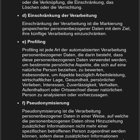
oder die Verknüpfung, die Einschränkung, das
Löschen oder die Vernichtung.
d) Einschränkung der Verarbeitung
Einschränkung der Verarbeitung ist die Markierung
gespeicherter personenbezogener Daten mit dem Ziel,
ihre künftige Verarbeitung einzuschränken.
e) Profiling
Name
*
Profiling ist jede Art der automatisierten Verarbeitung
personenbezogener Daten, die darin besteht, dass
diese personenbezogenen Daten verwendet werden,
E-Mail-Adresse
*
um bestimmte persönliche Aspekte, die sich auf eine
natürliche Person beziehen, zu bewerten,
Website
insbesondere, um Aspekte bezüglich Arbeitsleistung,
wirtschaftlicher Lage, Gesundheit, persönlicher
*
Ich habe die
Datenschutzerklärung
zur Kenntnis
Vorlieben, Interessen, Zuverlässigkeit, Verhalten,
genommen.
Aufenthaltsort oder Ortswechsel dieser natürlichen
Person zu analysieren oder vorherzusagen.
f) Pseudonymisierung
Pseudonymisierung ist die Verarbeitung
personenbezogener Daten in einer Weise, auf welche
die personenbezogenen Daten ohne Hinzuziehung
Datenschutzerklärung
|
Datenauszug
|
Datenschutzeinstellungen
|
zusätzlicher Informationen nicht mehr einer
Löschanfrage
|
Fotonachweise
|
Impressum
spezifischen betroffenen Person zugeordnet werden
können, sofern diese zusätzlichen Informationen