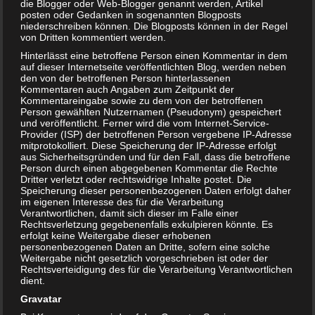
die Blogger oder Web-Blogger genannt werden, Artikel
posten oder Gedanken in sogenannten Blogposts
niederschreiben können. Die Blogposts können in der Regel
von Dritten kommentiert werden.
Hinterlässt eine betroffene Person einen Kommentar in dem
auf dieser Internetseite veröffentlichten Blog, werden neben
den von der betroffenen Person hinterlassenen
Kommentaren auch Angaben zum Zeitpunkt der
Frauenmanteltee + Schwangerschaft – Gut oder schlecht?
Kommentareingabe sowie zu dem von der betroffenen
Person gewählten Nutzernamen (Pseudonym) gespeichert
und veröffentlicht. Ferner wird die vom Internet-Service-
Provider (ISP) der betroffenen Person vergebene IP-Adresse
mitprotokolliert. Diese Speicherung der IP-Adresse erfolgt
aus Sicherheitsgründen und für den Fall, dass die betroffene
Person durch einen abgegebenen Kommentar die Rechte
Dritter verletzt oder rechtswidrige Inhalte postet. Die
Speicherung dieser personenbezogenen Daten erfolgt daher
im eigenen Interesse des für die Verarbeitung
Verantwortlichen, damit sich dieser im Falle einer
Rechtsverletzung gegebenenfalls exkulpieren könnte. Es
erfolgt keine Weitergabe dieser erhobenen
personenbezogenen Daten an Dritte, sofern eine solche
Weitergabe nicht gesetzlich vorgeschrieben ist oder der
Rechtsverteidigung des für die Verarbeitung Verantwortlichen
dient.
Sahnehering in der Schwangerschaft – ja oder nein?
Gravatar