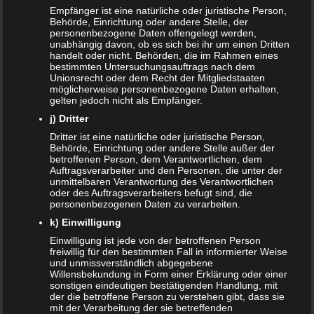
Bei Vögeln ist der Kot besonders gefährlich. Denn Vögel
Empfänger ist eine natürliche oder juristische Person,
können Salmonellen übertragen. Selten, aber dennoch
Behörde, Einrichtung oder andere Stelle, der
möglich: Die Übertragung der sogenannten
personenbezogene Daten offengelegt werden,
unabhängig davon, ob es sich bei ihr um einen Dritten
Papageienkrankheit. Da Vögel aber keine Kuscheltiere sind
handelt oder nicht. Behörden, die im Rahmen eines
und meistens in Käfigen gehalten werden, sind diese
bestimmten Untersuchungsauftrags nach dem
Unionsrecht oder dem Recht der Mitgliedstaaten
Tiere bei Schwangerschaft und Haustier kein Problem. Der
möglicherweise personenbezogene Daten erhalten,
Käfig sollte allerdings durch die Schwangere nicht
gelten jedoch nicht als Empfänger.
gereinigt werden. Lässt sich die Reinigung durch die
j) Dritter
werdende Mutter nicht umgehen, dann sollten Handschuhe
Dritter ist eine natürliche oder juristische Person,
und Mundschutz getragen werden.
Behörde, Einrichtung oder andere Stelle außer der
betroffenen Person, dem Verantwortlichen, dem
Haustiere untersuchen lassen
Auftragsverarbeiter und den Personen, die unter der
unmittelbaren Verantwortung des Verantwortlichen
oder des Auftragsverarbeiters befugt sind, die
personenbezogenen Daten zu verarbeiten.
Sobald feststeht, dass Nachwuchs ansteht, sollten die
Haustiere einmal gründlich durch einen Tierarzt
k) Einwilligung
untersucht werden. Liegen eventuell Erkrankungen vor, die
Einwilligung ist jede von der betroffenen Person
freiwillig für den bestimmten Fall in informierter Weise
gefährlich werden könnten? Die Impfungen des Haustiers
und unmissverständlich abgegebene
sollte auf dem neuesten Stand gebracht werden. Außerdem
Willensbekundung in Form einer Erklärung oder einer
sonstigen eindeutigen bestätigenden Handlung, mit
sind das regelmäßige Durchführen einer Entlausung und
der die betroffene Person zu verstehen gibt, dass sie
einer Wurmkur Pflicht. Auch Pilz- oder Milbenbefall sollten
mit der Verarbeitung der sie betreffenden