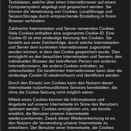
Textdateien, welche über einen Internetbrowser auf einem
Haustiere auf Baby vorbereiten
Computersystem abgelegt und gespeichert werden. Sie
können die Verwendung von Cookies, LocalStorage und
SessionStorage durch entsprechende Einstellung in Ihrem
Browser verhindern.
Gerade Hunde und Katzen merken schnell, wenn sie
plötzlich nicht mehr an erster Stelle stehen und das Baby
Zahlreiche Internetseiten und Server verwenden Cookies.
Viele Cookies enthalten eine sogenannte Cookie-ID. Eine
der neue „Favorit“ in Sachen Zuneigung und
Cookie-ID ist eine eindeutige Kennung des Cookies. Sie
Aufmerksamkeit ist. Deshalb sollten Hunde und Katzen
besteht aus einer Zeichenfolge, durch welche Internetseiten
und Server dem konkreten Internetbrowser zugeordnet
langsam auf den Neuankömmling vorbereitet werden. Der
werden können, in dem das Cookie gespeichert wurde. Dies
Hunde- oder Katzenkorb kann zum Beispiel schon einige
ermöglicht es den besuchten Internetseiten und Servern, den
individuellen Browser der betroffenen Person von anderen
Wochen im voraus dort hingestellt werden, wo sein neuer
Internetbrowsern, die andere Cookies enthalten, zu
Platz ist. Dadurch wird die Assoziation vermieden, dass
unterscheiden. Ein bestimmter Internetbrowser kann über die
plötzlich alles anders ist, wenn das neue Familienmitglied
eindeutige Cookie-ID wiedererkannt und identifiziert werden.
einzieht und der Korb erst am Einzugstag umgestellt wird.
Durch den Einsatz von Cookies kann den Nutzern dieser
Internetseite nutzerfreundlichere Services bereitstellen, die
Auch das rechtzeitige Einführen von festen Spielzeiten mit
ohne die Cookie-Setzung nicht möglich wären.
den Haustieren kann förderlich sein. Die Spielzeiten
Mittels eines Cookies können die Informationen und
sollten dann auch nach Ankunft des Babys beibehalten
Angebote auf unserer Internetseite im Sinne des Benutzers
werden. Dadurch haben Haustiere nicht so schnell das
optimiert werden. Cookies ermöglichen uns, wie bereits
erwähnt, die Benutzer unserer Internetseite
Gefühl, nur noch die „zweite Geige“ zu spielen. Ist die
wiederzuerkennen. Zweck dieser Wiedererkennung ist es,
Einrichtung bereits auf das Baby ausgerichtet, dann kann
den Nutzern die Verwendung unserer Internetseite zu
erleichtern. Der Benutzer einer Internetseite, die Cookies
es nicht schaden, den Haustieren bereits eventuelle