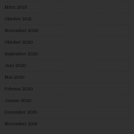
GVO Widerspruch gegen die Verarbeitung ein.
Die personenbezogenen Daten wurden
März 2023
unrechtmäßig verarbeitet.
Die Löschung der personenbezogenen Daten ist
Oktober 2021
zur Erfüllung einer rechtlichen Verpflichtung nach
dem Unionsrecht oder dem Recht der
Mitgliedstaaten erforderlich, dem der
November 2020
Verantwortliche unterliegt.
Die personenbezogenen Daten wurden in Bezug
Oktober 2020
auf angebotene Dienste der
Informationsgesellschaft gemäß Art. 8 Abs. 1 DS-
GVO erhoben.
September 2020
Sofern einer der oben genannten Gründe zutrifft und
eine betroffene Person die Löschung von
Juni 2020
personenbezogenen Daten, die gespeichert sind,
veranlassen möchte, kann sie sich hierzu jederzeit an
einen Mitarbeiter des für die Verarbeitung
Mai 2020
Verantwortlichen wenden. Der Mitarbeiter wird
veranlassen, dass dem Löschverlangen unverzüglich
Februar 2020
nachgekommen wird.
Wurden die personenbezogenen Daten öffentlich
Januar 2020
gemacht und ist unser Unternehmen als
Verantwortlicher gemäß Art. 17 Abs. 1 DS-GVO zur
Dezember 2019
Löschung der personenbezogenen Daten verpflichtet,
so trifft uns unter Berücksichtigung der verfügbaren
Technologie und der Implementierungskosten
November 2019
angemessene Maßnahmen, auch technischer Art, um
andere für die Datenverarbeitung Verantwortliche,