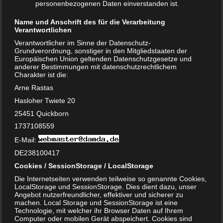
zum nächstmöglichen Zeitpunkt beseitigt werden. Sehr
personenbezogenen Daten einverstanden ist.
wichtig ist eine Prüfung auf die sogenannte
Name und Anschrift des für die Verarbeitung
Toxoplasmose
.
Diese in der Regel nur Katzen befallende
Verantwortlichen
Erkrankung kann für die Schwangerschaft sehr gefährlich
Verantwortlicher im Sinne der Datenschutz-
werden, falls die Mutter noch keine Antikörper gebildet hat.
Grundverordnung, sonstiger in den Mitgliedstaaten der
Europäischen Union geltenden Datenschutzgesetze und
Da die Übertragung primär über Kotreste stattfindet, sollte
anderer Bestimmungen mit datenschutzrechtlichem
die Reinigung des Katzenklos deshalb lieber anderen
Charakter ist die:
Familienmitgliedern überlassen werden. Diese
Arne Rastas
regelmäßige Überprüfung der Haustiere sollte auch
Hasloher Twiete 20
beibehalten werden, sobald das Baby auf der Welt ist und in
25451 Quickborn
den Haushalt einzieht.
1737108559
Allergien vorbeugen
E-Mail:
DE238100417
Katze und Hunde sind mit die Hauptauslöser für Allergien
Cookies / SessionStorage / LocalStorage
im Haushalt. Leidet die Mutter selbst unter einer Allergie,
Die Internetseiten verwenden teilweise so genannte Cookies,
dann sollte über die längerfristige Auswärtsunterbringung
LocalStorage und SessionStorage. Dies dient dazu, unser
des Haustieres nachgedacht werden. Denn es besteht
Angebot nutzerfreundlicher, effektiver und sicherer zu
machen. Local Storage und SessionStorage ist eine
durchaus das Risiko, dass auch das Baby unter der
Technologie, mit welcher ihr Browser Daten auf Ihrem
gleichen Allergie leiden wird.
Computer oder mobilen Gerät abspeichert. Cookies sind