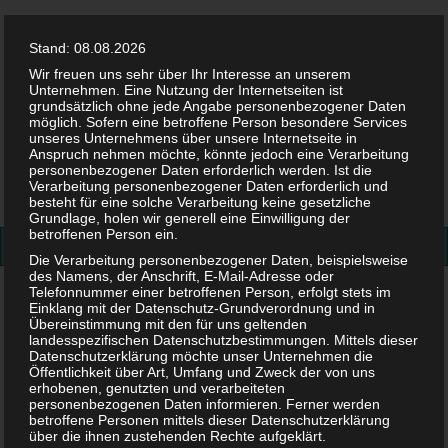
Stand: 08.08.2026
Wir freuen uns sehr über Ihr Interesse an unserem
Unternehmen. Eine Nutzung der Internetseiten ist
grundsätzlich ohne jede Angabe personenbezogener Daten
möglich. Sofern eine betroffene Person besondere Services
Facebook
Twitter
Instag
Pint
unseres Unternehmens über unsere Internetseite in
Anspruch nehmen möchte, könnte jedoch eine Verarbeitung
personenbezogener Daten erforderlich werden. Ist die
Suchen
Verarbeitung personenbezogener Daten erforderlich und
besteht für eine solche Verarbeitung keine gesetzliche
nach:
Grundlage, holen wir generell eine Einwilligung der
betroffenen Person ein.
Die Verarbeitung personenbezogener Daten, beispielsweise
des Namens, der Anschrift, E-Mail-Adresse oder
Telefonnummer einer betroffenen Person, erfolgt stets im
Gesundheit
>
Schwangerschaft und Haustier – bedenklich,
Einklang mit der Datenschutz-Grundverordnung und in
oder nicht?
Übereinstimmung mit den für uns geltenden
landesspezifischen Datenschutzbestimmungen. Mittels dieser
Datenschutzerklärung möchte unser Unternehmen die
Schwangerschaft und Haustier
Öffentlichkeit über Art, Umfang und Zweck der von uns
erhobenen, genutzten und verarbeiteten
personenbezogenen Daten informieren. Ferner werden
– bedenklich, oder nicht?
betroffene Personen mittels dieser Datenschutzerklärung
über die ihnen zustehenden Rechte aufgeklärt.