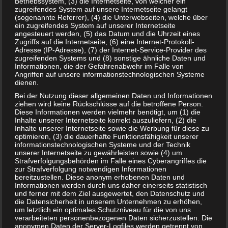
Betriebssystem, (3) die Internetseite, von welcher ein
T
zugreifendes System auf unsere Internetseite gelangt
Share
Post
Save
e
(sogenannte Referrer), (4) die Unterwebseiten, welche über
i
ein zugreifendes System auf unserer Internetseite
l
angesteuert werden, (5) das Datum und die Uhrzeit eines
Redakteur:
Arne
e
Zugriffs auf die Internetseite, (6) eine Internet-Protokoll-
n
Adresse (IP-Adresse), (7) der Internet-Service-Provider des
Hallo, ich bin Arne und seit Anfang an dabei. Mir
zugreifenden Systems und (8) sonstige ähnliche Daten und
macht es unglaublichen Spaß Artikel zu
Informationen, die der Gefahrenabwehr im Falle von
Angriffen auf unsere informationstechnologischen Systeme
verfassen. Jeden Tag mache ich mich auf die
dienen.
Suche nach neuen und interessanten Themen.
Bei der Nutzung dieser allgemeinen Daten und Informationen
Falls ihr Themen-Wünsche habt, meldet euch
ziehen wird keine Rückschlüsse auf die betroffene Person.
gerne bei mir.
Diese Informationen werden vielmehr benötigt, um (1) die
Inhalte unserer Internetseite korrekt auszuliefern, (2) die
Inhalte unserer Internetseite sowie die Werbung für diese zu
Auch interessant:
optimieren, (3) die dauerhafte Funktionsfähigkeit unserer
informationstechnologischen Systeme und der Technik
unserer Internetseite zu gewährleisten sowie (4) um
Strafverfolgungsbehörden im Falle eines Cyberangriffes die
zur Strafverfolgung notwendigen Informationen
bereitzustellen. Diese anonym erhobenen Daten und
Informationen werden durch uns daher einerseits statistisch
und ferner mit dem Ziel ausgewertet, den Datenschutz und
die Datensicherheit in unserem Unternehmen zu erhöhen,
um letztlich ein optimales Schutzniveau für die von uns
verarbeiteten personenbezogenen Daten sicherzustellen. Die
anonymen Daten der Server-Logfiles werden getrennt von