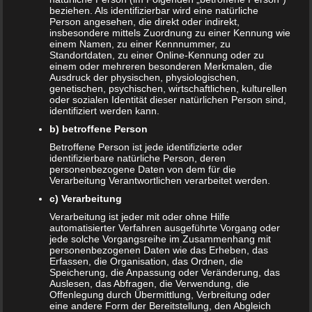
Haustier für Mutter und Kind gefährlich werden kann. Wie
beziehen. Als identifizierbar wird eine natürliche
es sich mit Schwangerschaft und Haustier verhält und
Person angesehen, die direkt oder indirekt,
insbesondere mittels Zuordnung zu einer Kennung wie
welche Ausnahmen es gibt, erfährst du nun im folgenden
einem Namen, zu einer Kennnummer, zu
Text.
Standortdaten, zu einer Online-Kennung oder zu
einem oder mehreren besonderen Merkmalen, die
Zusammenleben mit Haustieren
Ausdruck der physischen, physiologischen,
genetischen, psychischen, wirtschaftlichen, kulturellen
in der Schwangerschaft meistens
oder sozialen Identität dieser natürlichen Person sind,
identifiziert werden kann.
unbedenklich
b) betroffene Person
Betroffene Person ist jede identifizierte oder
Gleich zu Anfang gibt es Entwarnung: Schwangerschaft
identifizierbare natürliche Person, deren
und Haustier vertragen sich in der Regel relativ
personenbezogene Daten von dem für die
Verarbeitung Verantwortlichen verarbeitet werden.
unproblematisch. Allerdings gibt es Ausnahmen und nicht
alle Haustiere sind für eine Schwangere völlig
c) Verarbeitung
unbedenklich. Haustiere sind schließlich immer Träger
Verarbeitung ist jeder mit oder ohne Hilfe
automatisierter Verfahren ausgeführte Vorgang oder
von Bakterien, Viren oder sonstigen Erregern. Jedoch
jede solche Vorgangsreihe im Zusammenhang mit
stellt diese Tatsache allein in den meisten Fällen kein
personenbezogenen Daten wie das Erheben, das
Erfassen, die Organisation, das Ordnen, die
Problem dar, solange beim Umgang mit Haustieren ein
Speicherung, die Anpassung oder Veränderung, das
paar Hygiene-Grundregeln eingehalten werden.
Auslesen, das Abfragen, die Verwendung, die
Offenlegung durch Übermittlung, Verbreitung oder
Hygiene ist wichtig
eine andere Form der Bereitstellung, den Abgleich