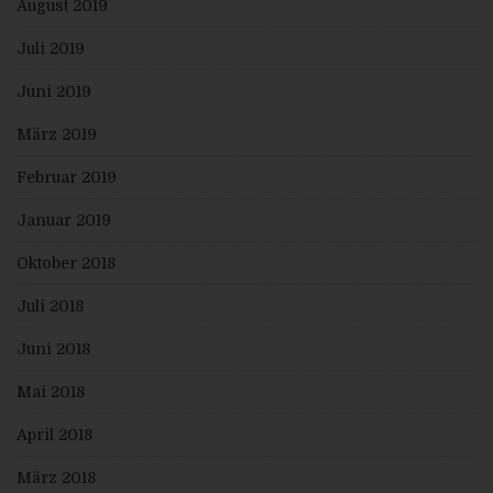
August 2019
welche die veröffentlichten personenbezogenen Daten
verarbeiten, darüber in Kenntnis zu setzen, dass die
betroffene Person von diesen anderen für die
Juli 2019
Datenverarbeitung Verantwortlichen die Löschung
sämtlicherlinks zu diesen personenbezogenen Daten
Juni 2019
oder von Kopien oder Replikationen dieser
personenbezogenen Daten verlangt hat, soweit die
März 2019
Verarbeitung nicht erforderlich ist. Der Mitarbeiter wird
im Einzelfall das Notwendige veranlassen.
Februar 2019
e) Recht auf Einschränkung der Verarbeitung
Jede von der Verarbeitung personenbezogener Daten
Januar 2019
betroffene Person hat das vom Europäischen
Richtlinien- und Verordnungsgeber gewährte Recht,
Oktober 2018
von dem Verantwortlichen die Einschränkung der
Verarbeitung zu verlangen, wenn eine der folgenden
Voraussetzungen gegeben ist:
Juli 2018
Die Richtigkeit der personenbezogenen Daten wird
von der betroffenen Person bestritten, und zwar für
Juni 2018
eine Dauer, die es dem Verantwortlichen
ermöglicht, die Richtigkeit der personenbezogenen
Mai 2018
Daten zu überprüfen.
Die Verarbeitung ist unrechtmäßig, die betroffene
Person lehnt die Löschung der
April 2018
personenbezogenen Daten ab und verlangt
stattdessen die Einschränkung der Nutzung der
März 2018
personenbezogenen Daten.