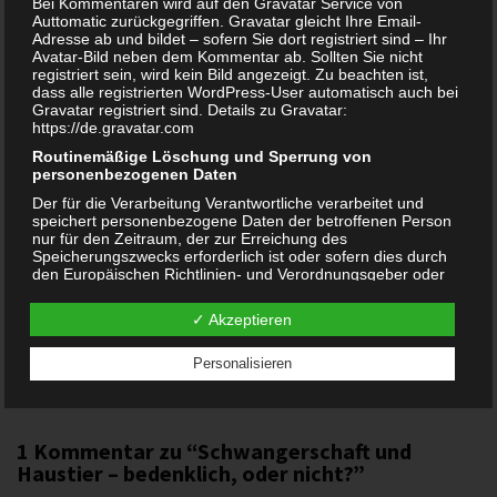
Bei Kommentaren wird auf den Gravatar Service von
Auttomatic zurückgegriffen. Gravatar gleicht Ihre Email-
Adresse ab und bildet – sofern Sie dort registriert sind – Ihr
Avatar-Bild neben dem Kommentar ab. Sollten Sie nicht
registriert sein, wird kein Bild angezeigt. Zu beachten ist,
dass alle registrierten WordPress-User automatisch auch bei
Gravatar registriert sind. Details zu Gravatar:
https://de.gravatar.com
Routinemäßige Löschung und Sperrung von
personenbezogenen Daten
Der für die Verarbeitung Verantwortliche verarbeitet und
speichert personenbezogene Daten der betroffenen Person
nur für den Zeitraum, der zur Erreichung des
Speicherungszwecks erforderlich ist oder sofern dies durch
Geburt im Auto – wie geht das?
den Europäischen Richtlinien- und Verordnungsgeber oder
einen anderen Gesetzgeber in Gesetzen oder Vorschriften,
welchen der für die Verarbeitung Verantwortliche unterliegt,
✓ Akzeptieren
Beitragsnavigation
vorgesehen wurde.
← LEGO Speed Champions 1985 Audi Sport Quattro S1
Entfällt der Speicherungszweck oder läuft eine vom
(76897) für nur 14,99 Euro
Personalisieren
Europäischen Richtlinien- und Verordnungsgeber oder einem
Bis zu 44 Prozent Rabatt auf Playmobil →
anderen zuständigen Gesetzgeber vorgeschriebene
Speicherfrist ab, werden die personenbezogenen Daten
routinemäßig und entsprechend den gesetzlichen
Vorschriften gesperrt oder gelöscht.
1 Kommentar zu “
Schwangerschaft und
Haustier – bedenklich, oder nicht?
”
Rechte der betroffenen Person