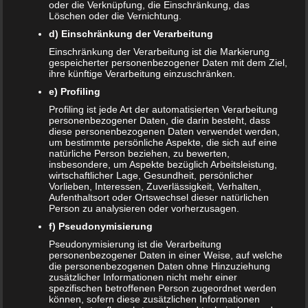
oder die Verknüpfung, die Einschränkung, das
Löschen oder die Vernichtung.
Ganz konkret bedeutet das, dass sich die Mutter nach
d) Einschränkung der Verarbeitung
einem engeren Umgang mit dem Haustier stets die Hände
Einschränkung der Verarbeitung ist die Markierung
waschen sollte. Das Ablecken von kleinen Wunden oder
gespeicherter personenbezogener Daten mit dem Ziel,
des Gesichtes sollte tabu sein. Ansonsten ist der Umgang,
ihre künftige Verarbeitung einzuschränken.
wie bereits angedeutet, kein Problem. Denn das
e) Profiling
Immunsystem des Babys fängt bereits im Bauch der Mutter
Profiling ist jede Art der automatisierten Verarbeitung
an zu arbeiten. Schwangerschaft und Haustier können also
personenbezogener Daten, die darin besteht, dass
diese personenbezogenen Daten verwendet werden,
eine durchaus positive Wirkung auf das Baby haben.
um bestimmte persönliche Aspekte, die sich auf eine
natürliche Person beziehen, zu bewerten,
Vorsicht bei Reptilien und
insbesondere, um Aspekte bezüglich Arbeitsleistung,
wirtschaftlicher Lage, Gesundheit, persönlicher
Amphibien
Vorlieben, Interessen, Zuverlässigkeit, Verhalten,
Aufenthaltsort oder Ortswechsel dieser natürlichen
Person zu analysieren oder vorherzusagen.
Eine Ausnahme beim Thema „Schwangerschaft und
f) Pseudonymisierung
Haustier“ stellen Reptilien dar. Die meisten Reptilien und
Amphibien sind mit Salmonellen infiziert. Sie sind auch
Pseudonymisierung ist die Verarbeitung
personenbezogener Daten in einer Weise, auf welche
einer der Hauptauslöser für Salmonellenerkrankungen bei
die personenbezogenen Daten ohne Hinzuziehung
Schwangeren und Babys beziehungsweise Kleinkindern.
zusätzlicher Informationen nicht mehr einer
spezifischen betroffenen Person zugeordnet werden
Sollten sich Reptilien im Haushalt befinden, dann sollte hier
können, sofern diese zusätzlichen Informationen
lieber auf das „Kuscheln“ oder einen näheren Umgang