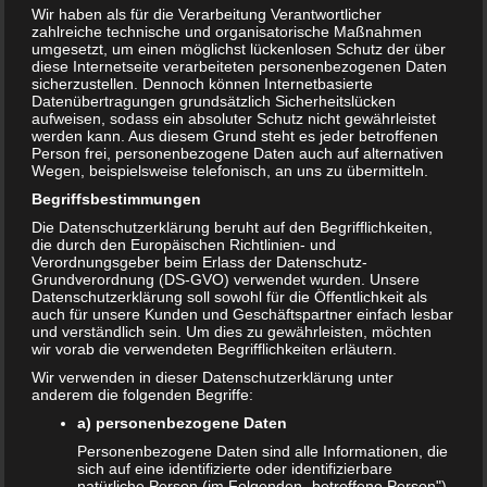
Wir haben als für die Verarbeitung Verantwortlicher
2. JUNI 2020
zahlreiche technische und organisatorische Maßnahmen
umgesetzt, um einen möglichst lückenlosen Schutz der über
diese Internetseite verarbeiteten personenbezogenen Daten
sicherzustellen. Dennoch können Internetbasierte
Datenübertragungen grundsätzlich Sicherheitslücken
aufweisen, sodass ein absoluter Schutz nicht gewährleistet
werden kann. Aus diesem Grund steht es jeder betroffenen
Person frei, personenbezogene Daten auch auf alternativen
Wegen, beispielsweise telefonisch, an uns zu übermitteln.
Begriffsbestimmungen
Die Datenschutzerklärung beruht auf den Begrifflichkeiten,
die durch den Europäischen Richtlinien- und
Verordnungsgeber beim Erlass der Datenschutz-
Grundverordnung (DS-GVO) verwendet wurden. Unsere
Datenschutzerklärung soll sowohl für die Öffentlichkeit als
auch für unsere Kunden und Geschäftspartner einfach lesbar
und verständlich sein. Um dies zu gewährleisten, möchten
wir vorab die verwendeten Begrifflichkeiten erläutern.
Ist ein Baby unterwegs, dann befindet sich nicht selten
Wir verwenden in dieser Datenschutzerklärung unter
bereits ein Tier im Haushalt. Sei es eine Katze, ein Hund
anderem die folgenden Begriffe:
oder der beliebte Wellensittich – in sehr vielen Haushalten
a) personenbezogene Daten
sind Haustiere einfach gang und gäbe. Viele werdende
Personenbezogene Daten sind alle Informationen, die
Eltern beschäftigt zurecht die Frage, inwiefern ein
sich auf eine identifizierte oder identifizierbare
natürliche Person (im Folgenden „betroffene Person")