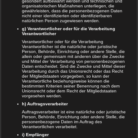
gesondert aufbewahrt werden und technischen und
organisatorischen Maßnahmen unterliegen, die
verzichtet werden. Das Gleiche gilt für die Reinigung des
gewährleisten, dass die personenbezogenen Daten
Terrariums und die Fütterung beziehungsweise des
nicht einer identifizierten oder identifizierbaren
natürlichen Person zugewiesen werden.
Umgangs allgemein. Diese Aufgaben sollte ein anderes
Familienmitglied übernehmen.
g) Verantwortlicher oder für die Verarbeitung
Verantwortlicher
Nager lieber ausquartieren
Verantwortlicher oder für die Verarbeitung
Verantwortlicher ist die natürliche oder juristische
Person, Behörde, Einrichtung oder andere Stelle, die
Mäuse und Hamster können das sogenannte LCM-Virus
allein oder gemeinsam mit anderen über die Zwecke
übertragen. Das ist nur selten der Fall, jedoch sollte dieses
und Mittel der Verarbeitung von personenbezogenen
Daten entscheidet. Sind die Zwecke und Mittel dieser
Risiko minimiert werden. Auch andere Nager, wie zum
Verarbeitung durch das Unionsrecht oder das Recht
Beispiel Ratten oder Frettchen, können Listeriose und
der Mitgliedstaaten vorgegeben, so kann der
Verantwortliche beziehungsweise können die
Leptospirose übertragen. Auch diese Erkrankungen
bestimmten Kriterien seiner Benennung nach dem
können für die Schwangere gefährlich sein. Deshalb
Unionsrecht oder dem Recht der Mitgliedstaaten
vorgesehen werden.
sollten Nager während der Schwangerschaft lieber
auswärts leben.
h) Auftragsverarbeiter
Auftragsverarbeiter ist eine natürliche oder juristische
Vogelkäfig nur mit Mundschutz
Person, Behörde, Einrichtung oder andere Stelle, die
personenbezogene Daten im Auftrag des
und Handschuhen reinigen
Verantwortlichen verarbeitet.
i) Empfänger