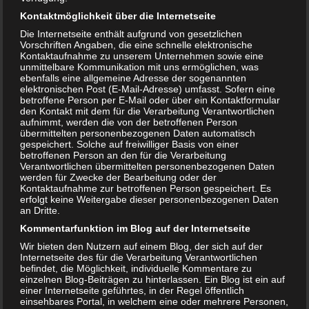
Kontaktmöglichkeit über die Internetseite
Sushi in der Schwangerschaft – lieber die Finger weg?
Die Internetseite enthält aufgrund von gesetzlichen
Vorschriften Angaben, die eine schnelle elektronische
Kontaktaufnahme zu unserem Unternehmen sowie eine
unmittelbare Kommunikation mit uns ermöglichen, was
ebenfalls eine allgemeine Adresse der sogenannten
elektronischen Post (E-Mail-Adresse) umfasst. Sofern eine
betroffene Person per E-Mail oder über ein Kontaktformular
den Kontakt mit dem für die Verarbeitung Verantwortlichen
aufnimmt, werden die von der betroffenen Person
übermittelten personenbezogenen Daten automatisch
gespeichert. Solche auf freiwilliger Basis von einer
betroffenen Person an den für die Verarbeitung
Verantwortlichen übermittelten personenbezogenen Daten
werden für Zwecke der Bearbeitung oder der
Kontaktaufnahme zur betroffenen Person gespeichert. Es
erfolgt keine Weitergabe dieser personenbezogenen Daten
Schwangerschaft: 1. Trimester
an Dritte.
Kommentarfunktion im Blog auf der Internetseite
Wir bieten den Nutzern auf einem Blog, der sich auf der
Internetseite des für die Verarbeitung Verantwortlichen
befindet, die Möglichkeit, individuelle Kommentare zu
einzelnen Blog-Beiträgen zu hinterlassen. Ein Blog ist ein auf
einer Internetseite geführtes, in der Regel öffentlich
einsehbares Portal, in welchem eine oder mehrere Personen,