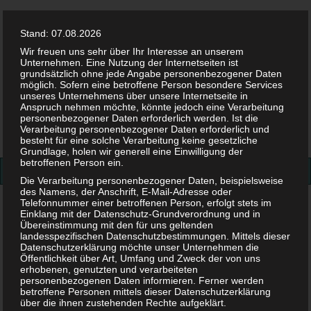
Stand: 07.08.2026
Wir freuen uns sehr über Ihr Interesse an unserem
Unternehmen. Eine Nutzung der Internetseiten ist
grundsätzlich ohne jede Angabe personenbezogener Daten
möglich. Sofern eine betroffene Person besondere Services
Facebook
Twitter
Instag
Pint
unseres Unternehmens über unsere Internetseite in
Anspruch nehmen möchte, könnte jedoch eine Verarbeitung
personenbezogener Daten erforderlich werden. Ist die
Suchen
Verarbeitung personenbezogener Daten erforderlich und
besteht für eine solche Verarbeitung keine gesetzliche
nach:
Grundlage, holen wir generell eine Einwilligung der
betroffenen Person ein.
Die Verarbeitung personenbezogener Daten, beispielsweise
des Namens, der Anschrift, E-Mail-Adresse oder
Telefonnummer einer betroffenen Person, erfolgt stets im
Schiffchen-Anleitung-8
Einklang mit der Datenschutz-Grundverordnung und in
Übereinstimmung mit den für uns geltenden
Schiffchen-Anleitung-8
landesspezifischen Datenschutzbestimmungen. Mittels dieser
Datenschutzerklärung möchte unser Unternehmen die
Öffentlichkeit über Art, Umfang und Zweck der von uns
erhobenen, genutzten und verarbeiteten
24. JULI 2018
personenbezogenen Daten informieren. Ferner werden
betroffene Personen mittels dieser Datenschutzerklärung
über die ihnen zustehenden Rechte aufgeklärt.