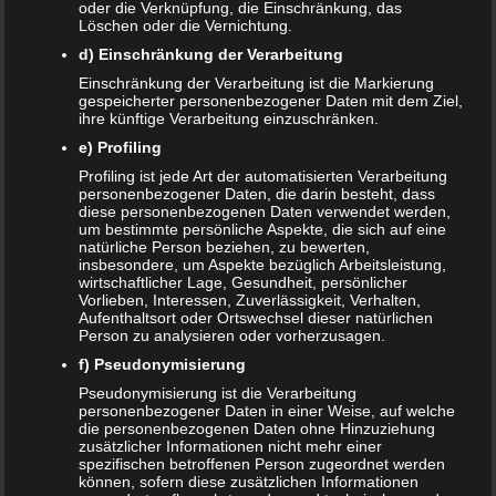
oder die Verknüpfung, die Einschränkung, das
Löschen oder die Vernichtung.
d) Einschränkung der Verarbeitung
Einschränkung der Verarbeitung ist die Markierung
Name
*
gespeicherter personenbezogener Daten mit dem Ziel,
ihre künftige Verarbeitung einzuschränken.
E-Mail-Adresse
*
e) Profiling
Profiling ist jede Art der automatisierten Verarbeitung
Website
personenbezogener Daten, die darin besteht, dass
diese personenbezogenen Daten verwendet werden,
*
Ich habe die
Datenschutzerklärung
zur Kenntnis
um bestimmte persönliche Aspekte, die sich auf eine
genommen.
natürliche Person beziehen, zu bewerten,
insbesondere, um Aspekte bezüglich Arbeitsleistung,
wirtschaftlicher Lage, Gesundheit, persönlicher
Vorlieben, Interessen, Zuverlässigkeit, Verhalten,
Aufenthaltsort oder Ortswechsel dieser natürlichen
Person zu analysieren oder vorherzusagen.
Datenschutzerklärung
|
Datenauszug
|
Datenschutzeinstellungen
|
f) Pseudonymisierung
Löschanfrage
|
Fotonachweise
|
Impressum
Pseudonymisierung ist die Verarbeitung
personenbezogener Daten in einer Weise, auf welche
die personenbezogenen Daten ohne Hinzuziehung
zusätzlicher Informationen nicht mehr einer
spezifischen betroffenen Person zugeordnet werden
können, sofern diese zusätzlichen Informationen