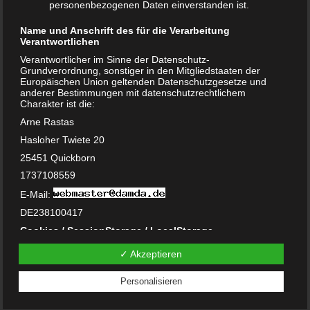
personenbezogenen Daten einverstanden ist.
März 2023
Name und Anschrift des für die Verarbeitung
Oktober 2021
Verantwortlichen
November 2020
Verantwortlicher im Sinne der Datenschutz-
Grundverordnung, sonstiger in den Mitgliedstaaten der
Europäischen Union geltenden Datenschutzgesetze und
Oktober 2020
anderer Bestimmungen mit datenschutzrechtlichem
Charakter ist die:
September 2020
Arne Rastas
Hasloher Twiete 20
Juni 2020
25451 Quickborn
Mai 2020
1737108559
Februar 2020
E-Mail:
DE238100417
Januar 2020
Cookies / SessionStorage / LocalStorage
Dezember 2019
Die Internetseiten verwenden teilweise so genannte Cookies,
✓ Akzeptieren
LocalStorage und SessionStorage. Dies dient dazu, unser
Angebot nutzerfreundlicher, effektiver und sicherer zu
November 2019
machen. Local Storage und SessionStorage ist eine
Personalisieren
Technologie, mit welcher ihr Browser Daten auf Ihrem
August 2019
Computer oder mobilen Gerät abspeichert. Cookies sind