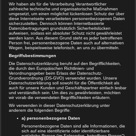
Wir haben als für die Verarbeitung Verantwortlicher
zahlreiche technische und organisatorische Maßnahmen
umgesetzt, um einen möglichst lückenlosen Schutz der über
diese Internetseite verarbeiteten personenbezogenen Daten
sicherzustellen. Dennoch können Internetbasierte
Datenübertragungen grundsätzlich Sicherheitslücken
aufweisen, sodass ein absoluter Schutz nicht gewährleistet
werden kann. Aus diesem Grund steht es jeder betroffenen
Person frei, personenbezogene Daten auch auf alternativen
Wegen, beispielsweise telefonisch, an uns zu übermitteln.
Begriffsbestimmungen
Die Datenschutzerklärung beruht auf den Begrifflichkeiten,
die durch den Europäischen Richtlinien- und
Verordnungsgeber beim Erlass der Datenschutz-
Grundverordnung (DS-GVO) verwendet wurden. Unsere
Datenschutzerklärung soll sowohl für die Öffentlichkeit als
auch für unsere Kunden und Geschäftspartner einfach lesbar
Bewertung:
und verständlich sein. Um dies zu gewährleisten, möchten
wir vorab die verwendeten Begrifflichkeiten erläutern.
Wir verwenden in dieser Datenschutzerklärung unter
anderem die folgenden Begriffe:
T
Share
Post
Save
e
a) personenbezogene Daten
i
Personenbezogene Daten sind alle Informationen, die
l
sich auf eine identifizierte oder identifizierbare
Redakteur:
admin1
e
natürliche Person (im Folgenden „betroffene Person")