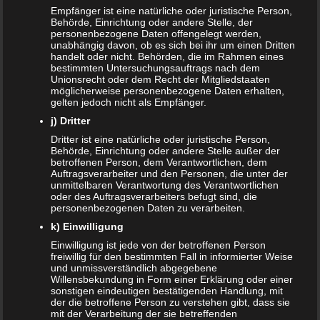
günstig kaufen
Empfänger ist eine natürliche oder juristische Person,
Behörde, Einrichtung oder andere Stelle, der
SANDRA
zu
Vollmachten für Kinder
personenbezogene Daten offengelegt werden,
unabhängig davon, ob es sich bei ihr um einen Dritten
handelt oder nicht. Behörden, die im Rahmen eines
NACHRICHTEN
bestimmten Untersuchungsauftrags nach dem
Unionsrecht oder dem Recht der Mitgliedstaaten
Kinder- und Jugendstärkungsgesetz kommt
möglicherweise personenbezogene Daten erhalten,
gelten jedoch nicht als Empfänger.
Familien profitieren vom Rekordhaushalt 2020
j) Dritter
Dritter ist eine natürliche oder juristische Person,
Cannabis in der Muttermilch nachweisbar
Behörde, Einrichtung oder andere Stelle außer der
betroffenen Person, dem Verantwortlichen, dem
Auftragsverarbeiter und den Personen, die unter der
Elterngeld online beantragen
unmittelbaren Verantwortung des Verantwortlichen
oder des Auftragsverarbeiters befugt sind, die
Zahnspange für viele Kinder nicht notwendig
personenbezogenen Daten zu verarbeiten.
k) Einwilligung
ÄLTERE ARTIKEL
Einwilligung ist jede von der betroffenen Person
freiwillig für den bestimmten Fall in informierter Weise
und unmissverständlich abgegebene
Juni 2024
Willensbekundung in Form einer Erklärung oder einer
sonstigen eindeutigen bestätigenden Handlung, mit
Mai 2024
der die betroffene Person zu verstehen gibt, dass sie
mit der Verarbeitung der sie betreffenden