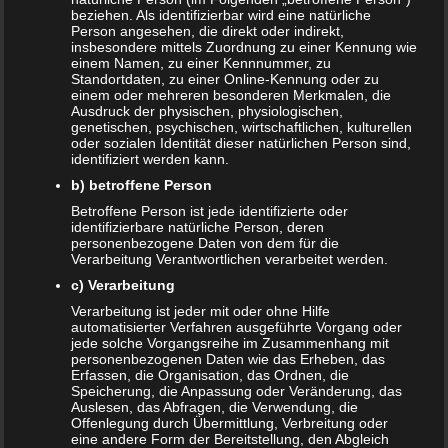
n
beziehen. Als identifizierbar wird eine natürliche
Person angesehen, die direkt oder indirekt,
insbesondere mittels Zuordnung zu einer Kennung wie
einem Namen, zu einer Kennnummer, zu
Auch interessant:
Standortdaten, zu einer Online-Kennung oder zu
einem oder mehreren besonderen Merkmalen, die
Ausdruck der physischen, physiologischen,
genetischen, psychischen, wirtschaftlichen, kulturellen
Beitragsnavigation
← Schiffchen aus Papier bauen
oder sozialen Identität dieser natürlichen Person sind,
identifiziert werden kann.
b) betroffene Person
Schreibe einen Kommentar
Betroffene Person ist jede identifizierte oder
identifizierbare natürliche Person, deren
personenbezogene Daten von dem für die
Deine E-Mail-Adresse wird nicht veröffentlicht.
Verarbeitung Verantwortlichen verarbeitet werden.
Erforderliche Felder sind mit
*
markiert
c) Verarbeitung
Kommentar
*
Verarbeitung ist jeder mit oder ohne Hilfe
automatisierter Verfahren ausgeführte Vorgang oder
jede solche Vorgangsreihe im Zusammenhang mit
personenbezogenen Daten wie das Erheben, das
Erfassen, die Organisation, das Ordnen, die
Speicherung, die Anpassung oder Veränderung, das
Auslesen, das Abfragen, die Verwendung, die
Offenlegung durch Übermittlung, Verbreitung oder
eine andere Form der Bereitstellung, den Abgleich