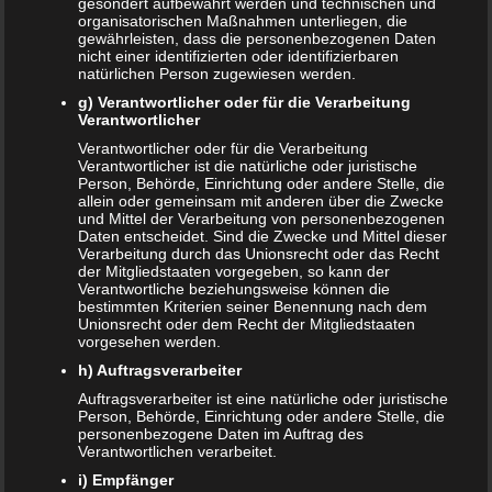
gesondert aufbewahrt werden und technischen und
organisatorischen Maßnahmen unterliegen, die
gewährleisten, dass die personenbezogenen Daten
nicht einer identifizierten oder identifizierbaren
NEUE ARTIKEL
natürlichen Person zugewiesen werden.
Das sind die vier Phasen der Eltern-Kind-Beziehung
g) Verantwortlicher oder für die Verarbeitung
Verantwortlicher
Bildschirmzeit für Kinder: So viel ist wirklich genug!
Verantwortlicher oder für die Verarbeitung
Verantwortlicher ist die natürliche oder juristische
Schwangerschaft – ein kurzer Überblick
Person, Behörde, Einrichtung oder andere Stelle, die
allein oder gemeinsam mit anderen über die Zwecke
und Mittel der Verarbeitung von personenbezogenen
Schwangerschaft: 1. Trimester
Daten entscheidet. Sind die Zwecke und Mittel dieser
Verarbeitung durch das Unionsrecht oder das Recht
Babyhaut schützen: So gelingt es am besten!
der Mitgliedstaaten vorgegeben, so kann der
Verantwortliche beziehungsweise können die
bestimmten Kriterien seiner Benennung nach dem
NEUE KOMMENTARE
Unionsrecht oder dem Recht der Mitgliedstaaten
vorgesehen werden.
Frank Zimmermann
zu
Schwanger von Affäre – was nun?
h) Auftragsverarbeiter
Kristin Rudolph
zu
Vollmachten für Kinder
Auftragsverarbeiter ist eine natürliche oder juristische
Person, Behörde, Einrichtung oder andere Stelle, die
Franzi
zu
Vollmachten für Kinder
personenbezogene Daten im Auftrag des
Verantwortlichen verarbeitet.
Viola
zu
BRIO Angebote – Holzeisenbahnen besonders
i) Empfänger