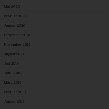
Ferner steht der betroffenen Person ein
Mai 2020
Auskunftsrecht darüber zu, ob personenbezogene
Daten an ein Drittland oder an eine internationale
Organisation übermittelt wurden. Sofern dies der Fall
Februar 2020
ist, so steht der betroffenen Person im Übrigen das
Recht zu, Auskunft über die geeigneten Garantien im
Januar 2020
Zusammenhang mit der Übermittlung zu erhalten.
Möchte eine betroffene Person dieses Auskunftsrecht
Dezember 2019
in Anspruch nehmen, kann sie sich hierzu jederzeit an
einen Mitarbeiter des für die Verarbeitung
Verantwortlichen wenden.
November 2019
c) Recht auf Berichtigung
August 2019
Jede von der Verarbeitung personenbezogener Daten
betroffene Person hat das vom Europäischen
Juli 2019
Richtlinien- und Verordnungsgeber gewährte Recht,
die unverzügliche Berichtigung sie betreffender
unrichtiger personenbezogener Daten zu verlangen.
Juni 2019
Ferner steht der betroffenen Person das Recht zu,
unter Berücksichtigung der Zwecke der Verarbeitung,
März 2019
die Vervollständigung unvollständiger
personenbezogener Daten — auch mittels einer
Februar 2019
ergänzenden Erklärung — zu verlangen.
Möchte eine betroffene Person dieses
Januar 2019
Berichtigungsrecht in Anspruch nehmen, kann sie sich
hierzu jederzeit an einen Mitarbeiter des für die