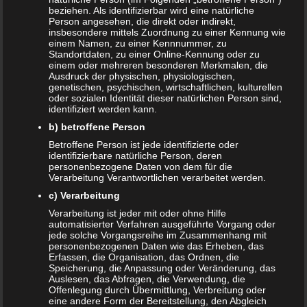
beziehen. Als identifizierbar wird eine natürliche
Person angesehen, die direkt oder indirekt,
insbesondere mittels Zuordnung zu einer Kennung wie
einem Namen, zu einer Kennnummer, zu
Standortdaten, zu einer Online-Kennung oder zu
einem oder mehreren besonderen Merkmalen, die
Ausdruck der physischen, physiologischen,
genetischen, psychischen, wirtschaftlichen, kulturellen
oder sozialen Identität dieser natürlichen Person sind,
identifiziert werden kann.
b) betroffene Person
Betroffene Person ist jede identifizierte oder
identifizierbare natürliche Person, deren
personenbezogene Daten von dem für die
Verarbeitung Verantwortlichen verarbeitet werden.
c) Verarbeitung
Bildschirmzeit für Kinder: So viel ist wirklich
Verarbeitung ist jeder mit oder ohne Hilfe
automatisierter Verfahren ausgeführte Vorgang oder
genug!
jede solche Vorgangsreihe im Zusammenhang mit
personenbezogenen Daten wie das Erheben, das
21. MAI 2024
Erfassen, die Organisation, das Ordnen, die
Speicherung, die Anpassung oder Veränderung, das
Digitale Medien sind bereits seit vielen Jahren fester
Auslesen, das Abfragen, die Verwendung, die
Bestandteil in unserem Alltag geworden. Da verwundert es
Offenlegung durch Übermittlung, Verbreitung oder
nicht, dass schon die jüngsten Mitglieder unserer
eine andere Form der Bereitstellung, den Abgleich