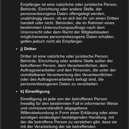
Schwangerschaft: 1. Trimester
Empfänger ist eine natürliche oder juristische Person,
Behörde, Einrichtung oder andere Stelle, der
6. MAI 2024
personenbezogene Daten offengelegt werden,
unabhängig davon, ob es sich bei ihr um einen Dritten
Mit einem winzigen Samenkorn beginnt das große
handelt oder nicht. Behörden, die im Rahmen eines
Abenteuer deiner Schwangerschaft im 1. Trimester. Dein
bestimmten Untersuchungsauftrags nach dem
Unionsrecht oder dem Recht der Mitgliedstaaten
Körper und dein Baby entwickeln sich in diesen
möglicherweise personenbezogene Daten erhalten,
spannenden Wochen rasant…
gelten jedoch nicht als Empfänger.
WEITERLESEN...
j) Dritter
Dritter ist eine natürliche oder juristische Person,
Behörde, Einrichtung oder andere Stelle außer der
betroffenen Person, dem Verantwortlichen, dem
Auftragsverarbeiter und den Personen, die unter der
unmittelbaren Verantwortung des Verantwortlichen
oder des Auftragsverarbeiters befugt sind, die
personenbezogenen Daten zu verarbeiten.
k) Einwilligung
Einwilligung ist jede von der betroffenen Person
freiwillig für den bestimmten Fall in informierter Weise
und unmissverständlich abgegebene
Willensbekundung in Form einer Erklärung oder einer
sonstigen eindeutigen bestätigenden Handlung, mit
der die betroffene Person zu verstehen gibt, dass sie
mit der Verarbeitung der sie betreffenden