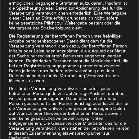
ermöglichen, begangene Straftaten aufzuklären. Insofern ist
eignet sich dieses Set wunderbar als kleine Überraschung:
die Speicherung dieser Daten zur Absicherung des für die
Das Playmobil Family Fun Minigolf (70092) Set gibt…
Verarbeitung Verantwortlichen erforderlich. Eine Weitergabe
dieser Daten an Dritte erfolgt grundsätzlich nicht, sofern
WEITERLESEN...
keine gesetzliche Pflicht zur Weitergabe besteht oder die
Weitergabe der Strafverfolgung dient.
Die Registrierung der betroffenen Person unter freiwilliger
Angabe personenbezogener Daten dient dem für die
Verarbeitung Verantwortlichen dazu, der betroffenen Person
Inhalte oder Leistungen anzubieten, die aufgrund der Natur
der Sache nur registrierten Benutzern angeboten werden
können. Registrierten Personen steht die Möglichkeit frei, die
bei der Registrierung angegebenen personenbezogenen
Daten jederzeit abzuändern oder vollständig aus dem
Datenbestand des für die Verarbeitung Verantwortlichen
löschen zu lassen.
Der für die Verarbeitung Verantwortliche erteilt jeder
betroffenen Person jederzeit auf Anfrage Auskunft darüber,
welche personenbezogenen Daten über die betroffene
Person gespeichert sind. Ferner berichtigt oder löscht der für
die Verarbeitung Verantwortliche personenbezogene Daten
auf Wunsch oder Hinweis der betroffenen Person, soweit
dem keine gesetzlichen Aufbewahrungspflichten
entgegenstehen. Die Gesamtheit der Mitarbeiter des für die
Verarbeitung Verantwortlichen stehen der betroffenen Person
Möhrensuppe nach Moro – Karottensuppe
in diesem Zusammenhang als Ansprechpartner zur
Verfügung.