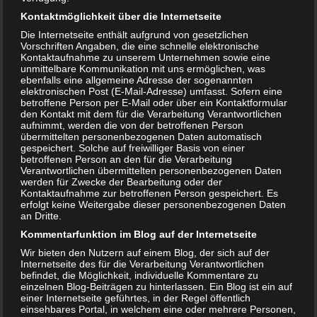
gegen Durchfall
Kontaktmöglichkeit über die Internetseite
16. OKTOBER 2021
Die Internetseite enthält aufgrund von gesetzlichen
Haben Kinder oder Erwachsene Durchfall, dann wird oft
Vorschriften Angaben, die eine schnelle elektronische
eine Karottensuppe als Hausmittel empfohlen. Dieser Tipp
Kontaktaufnahme zu unserem Unternehmen sowie eine
unmittelbare Kommunikation mit uns ermöglichen, was
geht zurück auf die sogenannte Möhrensuppe nach Moro.
ebenfalls eine allgemeine Adresse der sogenannten
Was ist…
elektronischen Post (E-Mail-Adresse) umfasst. Sofern eine
betroffene Person per E-Mail oder über ein Kontaktformular
WEITERLESEN...
den Kontakt mit dem für die Verarbeitung Verantwortlichen
aufnimmt, werden die von der betroffenen Person
Beitragsnavigation
← ältere Artikel
übermittelten personenbezogenen Daten automatisch
gespeichert. Solche auf freiwilliger Basis von einer
betroffenen Person an den für die Verarbeitung
Verantwortlichen übermittelten personenbezogenen Daten
werden für Zwecke der Bearbeitung oder der
BELIEBTE ARTIKEL
Kontaktaufnahme zur betroffenen Person gespeichert. Es
erfolgt keine Weitergabe dieser personenbezogenen Daten
Vollmachten für Kinder
an Dritte.
Kommentarfunktion im Blog auf der Internetseite
Wer kennt das nicht? Man will im Ortsamt
schnell einen Reisepass für sein Kind
Wir bieten den Nutzern auf einem Blog, der sich auf der
Internetseite des für die Verarbeitung Verantwortlichen
beantragen. Aber der freundliche
befindet, die Möglichkeit, individuelle Kommentare zu
Mitarbeiter weist...
einzelnen Blog-Beiträgen zu hinterlassen. Ein Blog ist ein auf
einer Internetseite geführtes, in der Regel öffentlich
Trennungsbuch für Kinder – wie sagt
einsehbares Portal, in welchem eine oder mehrere Personen,