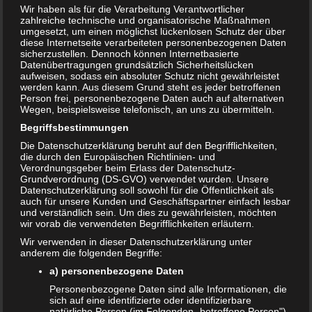
Wir haben als für die Verarbeitung Verantwortlicher
zahlreiche technische und organisatorische Maßnahmen
umgesetzt, um einen möglichst lückenlosen Schutz der über
diese Internetseite verarbeiteten personenbezogenen Daten
sicherzustellen. Dennoch können Internetbasierte
Datenübertragungen grundsätzlich Sicherheitslücken
aufweisen, sodass ein absoluter Schutz nicht gewährleistet
werden kann. Aus diesem Grund steht es jeder betroffenen
Person frei, personenbezogene Daten auch auf alternativen
Wegen, beispielsweise telefonisch, an uns zu übermitteln.
Begriffsbestimmungen
Die Datenschutzerklärung beruht auf den Begrifflichkeiten,
die durch den Europäischen Richtlinien- und
Verordnungsgeber beim Erlass der Datenschutz-
Das sind die vier Phasen der Eltern-Kind-
Grundverordnung (DS-GVO) verwendet wurden. Unsere
Beziehung
Datenschutzerklärung soll sowohl für die Öffentlichkeit als
auch für unsere Kunden und Geschäftspartner einfach lesbar
3. JUNI 2024
und verständlich sein. Um dies zu gewährleisten, möchten
wir vorab die verwendeten Begrifflichkeiten erläutern.
Es gibt wohl kaum eine so starke und wichtige Beziehung
Wir verwenden in dieser Datenschutzerklärung unter
wie jene zwischen Eltern und Kind. Dabei unterliegt diese
anderem die folgenden Begriffe:
Beziehung im Laufe der Jahres durchaus…
a) personenbezogene Daten
WEITERLESEN...
Personenbezogene Daten sind alle Informationen, die
sich auf eine identifizierte oder identifizierbare
natürliche Person (im Folgenden „betroffene Person")