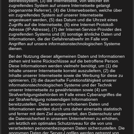
Betriebssystem, (3) die Internetseite, von welcher ein
zugreifendes System auf unsere Internetseite gelangt
(sogenannte Referrer), (4) die Unterwebseiten, welche über
ein zugreifendes System auf unserer Internetseite
angesteuert werden, (5) das Datum und die Uhrzeit eines
Zugriffs auf die Internetseite, (6) eine Internet-Protokoll-
Adresse (IP-Adresse), (7) der Internet-Service-Provider des
zugreifenden Systems und (8) sonstige ähnliche Daten und
Informationen, die der Gefahrenabwehr im Falle von
Angriffen auf unsere informationstechnologischen Systeme
dienen.
Bei der Nutzung dieser allgemeinen Daten und Informationen
ziehen wird keine Rückschlüsse auf die betroffene Person.
Diese Informationen werden vielmehr benötigt, um (1) die
Inhalte unserer Internetseite korrekt auszuliefern, (2) die
Inhalte unserer Internetseite sowie die Werbung für diese zu
optimieren, (3) die dauerhafte Funktionsfähigkeit unserer
Hasbro Kroko Doc Geschicklichkeitsspiel für
informationstechnologischen Systeme und der Technik
11,90 Euro
unserer Internetseite zu gewährleisten sowie (4) um
Strafverfolgungsbehörden im Falle eines Cyberangriffes die
4. MÄRZ 2023
zur Strafverfolgung notwendigen Informationen
bereitzustellen. Diese anonym erhobenen Daten und
Krokodoc zählt vermutlich zu den absoluten Evergreens
Informationen werden durch uns daher einerseits statistisch
der kindgerechten Gesellschaftsspiele. Das Spiel gibt es
und ferner mit dem Ziel ausgewertet, den Datenschutz und
die Datensicherheit in unserem Unternehmen zu erhöhen,
vermutlich bereits seit Jahrzehnten. Falls du dir das Spiel
um letztlich ein optimales Schutzniveau für die von uns
noch heute…
verarbeiteten personenbezogenen Daten sicherzustellen. Die
anonymen Daten der Server-Logfiles werden getrennt von
WEITERLESEN...