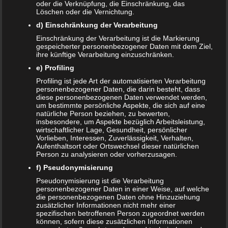
oder die Verknüpfung, die Einschränkung, das
Gesellschaft immer…
Löschen oder die Vernichtung.
WEITERLESEN...
d) Einschränkung der Verarbeitung
Einschränkung der Verarbeitung ist die Markierung
gespeicherter personenbezogener Daten mit dem Ziel,
ihre künftige Verarbeitung einzuschränken.
e) Profiling
Profiling ist jede Art der automatisierten Verarbeitung
personenbezogener Daten, die darin besteht, dass
diese personenbezogenen Daten verwendet werden,
um bestimmte persönliche Aspekte, die sich auf eine
natürliche Person beziehen, zu bewerten,
insbesondere, um Aspekte bezüglich Arbeitsleistung,
wirtschaftlicher Lage, Gesundheit, persönlicher
Vorlieben, Interessen, Zuverlässigkeit, Verhalten,
Aufenthaltsort oder Ortswechsel dieser natürlichen
Person zu analysieren oder vorherzusagen.
f) Pseudonymisierung
Pseudonymisierung ist die Verarbeitung
personenbezogener Daten in einer Weise, auf welche
die personenbezogenen Daten ohne Hinzuziehung
Schwangerschaft – ein kurzer Überblick
zusätzlicher Informationen nicht mehr einer
spezifischen betroffenen Person zugeordnet werden
7. MAI 2024
können, sofern diese zusätzlichen Informationen