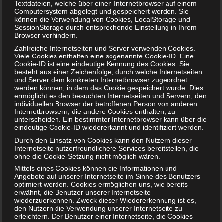
Textdateien, welche über einen Internetbrowser auf einem
Computersystem abgelegt und gespeichert werden. Sie
können die Verwendung von Cookies, LocalStorage und
SessionStorage durch entsprechende Einstellung in Ihrem
Browser verhindern.
Zahlreiche Internetseiten und Server verwenden Cookies.
Viele Cookies enthalten eine sogenannte Cookie-ID. Eine
Cookie-ID ist eine eindeutige Kennung des Cookies. Sie
Pfannkuchen – einfach und lecker
besteht aus einer Zeichenfolge, durch welche Internetseiten
und Server dem konkreten Internetbrowser zugeordnet
7. MÄRZ 2023
werden können, in dem das Cookie gespeichert wurde. Dies
ermöglicht es den besuchten Internetseiten und Servern, den
Pfannkuchen mag einfach jeder. Ob groß, ob klein,
individuellen Browser der betroffenen Person von anderen
Pfannkuchen in allen Varianten werden immer gerne
Internetbrowsern, die andere Cookies enthalten, zu
unterscheiden. Ein bestimmter Internetbrowser kann über die
genommen. Heute möchten wir euch ein sehr einfaches,
eindeutige Cookie-ID wiedererkannt und identifiziert werden.
aber richtig…
Durch den Einsatz von Cookies kann den Nutzern dieser
WEITERLESEN...
Internetseite nutzerfreundlichere Services bereitstellen, die
ohne die Cookie-Setzung nicht möglich wären.
Mittels eines Cookies können die Informationen und
Angebote auf unserer Internetseite im Sinne des Benutzers
optimiert werden. Cookies ermöglichen uns, wie bereits
erwähnt, die Benutzer unserer Internetseite
wiederzuerkennen. Zweck dieser Wiedererkennung ist es,
den Nutzern die Verwendung unserer Internetseite zu
erleichtern. Der Benutzer einer Internetseite, die Cookies