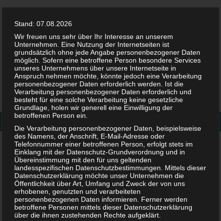
Stand: 07.08.2026
Wir freuen uns sehr über Ihr Interesse an unserem
Unternehmen. Eine Nutzung der Internetseiten ist
grundsätzlich ohne jede Angabe personenbezogener Daten
möglich. Sofern eine betroffene Person besondere Services
Facebook
Twitter
Instag
Pint
unseres Unternehmens über unsere Internetseite in
Anspruch nehmen möchte, könnte jedoch eine Verarbeitung
personenbezogener Daten erforderlich werden. Ist die
Suchen
Verarbeitung personenbezogener Daten erforderlich und
besteht für eine solche Verarbeitung keine gesetzliche
nach:
Grundlage, holen wir generell eine Einwilligung der
betroffenen Person ein.
Die Verarbeitung personenbezogener Daten, beispielsweise
des Namens, der Anschrift, E-Mail-Adresse oder
Telefonnummer einer betroffenen Person, erfolgt stets im
Einklang mit der Datenschutz-Grundverordnung und in
Übereinstimmung mit den für uns geltenden
NEUE ARTIKEL
landesspezifischen Datenschutzbestimmungen. Mittels dieser
Datenschutzerklärung möchte unser Unternehmen die
Öffentlichkeit über Art, Umfang und Zweck der von uns
erhobenen, genutzten und verarbeiteten
personenbezogenen Daten informieren. Ferner werden
betroffene Personen mittels dieser Datenschutzerklärung
über die ihnen zustehenden Rechte aufgeklärt.