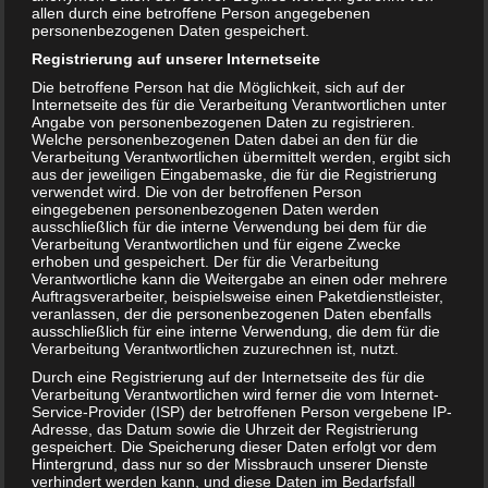
allen durch eine betroffene Person angegebenen
personenbezogenen Daten gespeichert.
Registrierung auf unserer Internetseite
Die betroffene Person hat die Möglichkeit, sich auf der
Internetseite des für die Verarbeitung Verantwortlichen unter
Angabe von personenbezogenen Daten zu registrieren.
Welche personenbezogenen Daten dabei an den für die
Verarbeitung Verantwortlichen übermittelt werden, ergibt sich
aus der jeweiligen Eingabemaske, die für die Registrierung
verwendet wird. Die von der betroffenen Person
eingegebenen personenbezogenen Daten werden
ausschließlich für die interne Verwendung bei dem für die
Verarbeitung Verantwortlichen und für eigene Zwecke
erhoben und gespeichert. Der für die Verarbeitung
Verantwortliche kann die Weitergabe an einen oder mehrere
Auftragsverarbeiter, beispielsweise einen Paketdienstleister,
veranlassen, der die personenbezogenen Daten ebenfalls
ausschließlich für eine interne Verwendung, die dem für die
Verarbeitung Verantwortlichen zuzurechnen ist, nutzt.
Durch eine Registrierung auf der Internetseite des für die
Playmobil Family Fun Minigolf (70092) für
Verarbeitung Verantwortlichen wird ferner die vom Internet-
Service-Provider (ISP) der betroffenen Person vergebene IP-
nur 6,49 Euro
Adresse, das Datum sowie die Uhrzeit der Registrierung
gespeichert. Die Speicherung dieser Daten erfolgt vor dem
16. OKTOBER 2021
Hintergrund, dass nur so der Missbrauch unserer Dienste
Hast du Kinder die gerne mit Playmobil spielen? Dann
verhindert werden kann, und diese Daten im Bedarfsfall