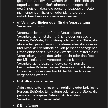
gesondert aufbewahrt werden und technischen und
Mit einem wachsenden Bauch und einem Herzen voller
organisatorischen Maßnahmen unterliegen, die
Vorfreude beginnt deine Reise durch die faszinierende
gewährleisten, dass die personenbezogenen Daten
nicht einer identifizierten oder identifizierbaren
Welt der Schwangerschaft. Doch was genau erwartet dich
natürlichen Person zugewiesen werden.
und vor…
g) Verantwortlicher oder für die Verarbeitung
WEITERLESEN...
Verantwortlicher
Verantwortlicher oder für die Verarbeitung
Verantwortlicher ist die natürliche oder juristische
Person, Behörde, Einrichtung oder andere Stelle, die
allein oder gemeinsam mit anderen über die Zwecke
und Mittel der Verarbeitung von personenbezogenen
Daten entscheidet. Sind die Zwecke und Mittel dieser
Verarbeitung durch das Unionsrecht oder das Recht
der Mitgliedstaaten vorgegeben, so kann der
Verantwortliche beziehungsweise können die
bestimmten Kriterien seiner Benennung nach dem
Unionsrecht oder dem Recht der Mitgliedstaaten
vorgesehen werden.
h) Auftragsverarbeiter
Auftragsverarbeiter ist eine natürliche oder juristische
Person, Behörde, Einrichtung oder andere Stelle, die
personenbezogene Daten im Auftrag des
Verantwortlichen verarbeitet.
i) Empfänger