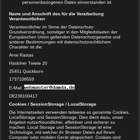
personenbezogenen Daten einverstanden ist.
Name und Anschrift des für die Verarbeitung
Verantwortlichen
Babyhaut schützen: So gelingt es am
Verantwortlicher im Sinne der Datenschutz-
besten!
Grundverordnung, sonstiger in den Mitgliedstaaten der
Europäischen Union geltenden Datenschutzgesetze und
3. MAI 2024
anderer Bestimmungen mit datenschutzrechtlichem
Charakter ist die:
Wenn es um die zarte Babyhaut geht, gibt es keine
Arne Rastas
Kompromisse. Du möchtest nur das Beste für die kleinen
Hasloher Twiete 20
Schätze, richtig? In unserem heutigen Beitrag…
25451 Quickborn
WEITERLESEN...
1737108559
E-Mail:
DE238100417
Cookies / SessionStorage / LocalStorage
Die Internetseiten verwenden teilweise so genannte Cookies,
LocalStorage und SessionStorage. Dies dient dazu, unser
Angebot nutzerfreundlicher, effektiver und sicherer zu
machen. Local Storage und SessionStorage ist eine
Technologie, mit welcher ihr Browser Daten auf Ihrem
Computer oder mobilen Gerät abspeichert. Cookies sind