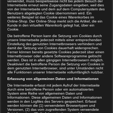
verwendet, muss beispielsweise nicht bei jedem Besuch der
Internetseite erneut seine Zugangsdaten eingeben, weil dies
von der Internetseite und dem auf dem Computersystem des
Benutzers abgelegten Cookie übernommen wird. Ein
weiteres Beispiel ist das Cookie eines Warenkorbes im
Online-Shop. Der Online-Shop merkt sich die Artikel, die ein
Kunde in den virtuellen Warenkorb gelegt hat, über ein
Cookie.
Die betroffene Person kann die Setzung von Cookies durch
unsere Internetseite jederzeit mittels einer entsprechenden
Einstellung des genutzten Internetbrowsers verhindern und
damit der Setzung von Cookies dauerhaft widersprechen.
Sushi in der Schwangerschaft – lieber die
Ferner können bereits gesetzte Cookies jederzeit über einen
Internetbrowser oder andere Softwareprogramme gelöscht
Finger weg?
werden. Dies ist in allen gängigen Internetbrowsern möglich.
Deaktiviert die betroffene Person die Setzung von Cookies in
7. MÄRZ 2023
dem genutzten Internetbrowser, sind unter Umständen nicht
alle Funktionen unserer Internetseite vollumfänglich nutzbar.
Sushi ist bekannt für seine leckeren und gleichzeitig
gesunden Zutaten und wird oft mit Sojasauce, Wasabi oder
Erfassung von allgemeinen Daten und Informationen
Ingwer serviert. War Sushi zunächst nur im asiatischen…
Die Internetseite erfasst mit jedem Aufruf der Internetseite
durch eine betroffene Person oder ein automatisiertes
WEITERLESEN...
System eine Reihe von allgemeinen Daten und
Informationen. Diese allgemeinen Daten und Informationen
werden in den Logfiles des Servers gespeichert. Erfasst
werden können die (1) verwendeten Browsertypen und
Versionen, (2) das vom zugreifenden System verwendete