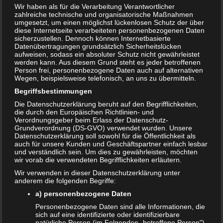
Wir haben als für die Verarbeitung Verantwortlicher
zahlreiche technische und organisatorische Maßnahmen
umgesetzt, um einen möglichst lückenlosen Schutz der über
diese Internetseite verarbeiteten personenbezogenen Daten
sicherzustellen. Dennoch können Internetbasierte
Datenübertragungen grundsätzlich Sicherheitslücken
aufweisen, sodass ein absoluter Schutz nicht gewährleistet
werden kann. Aus diesem Grund steht es jeder betroffenen
Person frei, personenbezogene Daten auch auf alternativen
Wegen, beispielsweise telefonisch, an uns zu übermitteln.
Begriffsbestimmungen
Die Datenschutzerklärung beruht auf den Begrifflichkeiten,
Bewertung:
die durch den Europäischen Richtlinien- und
Verordnungsgeber beim Erlass der Datenschutz-
Grundverordnung (DS-GVO) verwendet wurden. Unsere
Datenschutzerklärung soll sowohl für die Öffentlichkeit als
auch für unsere Kunden und Geschäftspartner einfach lesbar
T
Share
Post
Save
und verständlich sein. Um dies zu gewährleisten, möchten
e
wir vorab die verwendeten Begrifflichkeiten erläutern.
i
l
Wir verwenden in dieser Datenschutzerklärung unter
Redakteur:
admin1
e
anderem die folgenden Begriffe:
n
a) personenbezogene Daten
Personenbezogene Daten sind alle Informationen, die
sich auf eine identifizierte oder identifizierbare
Auch interessant:
natürliche Person (im Folgenden „betroffene Person")