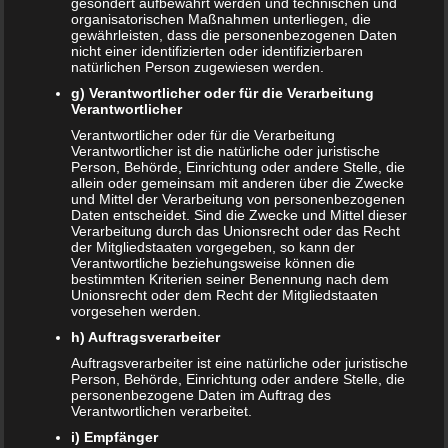
gesondert aufbewahrt werden und technischen und
Das sind die vier Phasen der Eltern-Kind-Beziehung
organisatorischen Maßnahmen unterliegen, die
gewährleisten, dass die personenbezogenen Daten
nicht einer identifizierten oder identifizierbaren
Bildschirmzeit für Kinder: So viel ist wirklich genug!
natürlichen Person zugewiesen werden.
Schwangerschaft – ein kurzer Überblick
g) Verantwortlicher oder für die Verarbeitung
Verantwortlicher
Schwangerschaft: 1. Trimester
Verantwortlicher oder für die Verarbeitung
Verantwortlicher ist die natürliche oder juristische
Person, Behörde, Einrichtung oder andere Stelle, die
Babyhaut schützen: So gelingt es am besten!
allein oder gemeinsam mit anderen über die Zwecke
und Mittel der Verarbeitung von personenbezogenen
NEUE KOMMENTARE
Daten entscheidet. Sind die Zwecke und Mittel dieser
Verarbeitung durch das Unionsrecht oder das Recht
Frank Zimmermann
zu
Schwanger von Affäre – was nun?
der Mitgliedstaaten vorgegeben, so kann der
Verantwortliche beziehungsweise können die
bestimmten Kriterien seiner Benennung nach dem
Kristin Rudolph
zu
Vollmachten für Kinder
Unionsrecht oder dem Recht der Mitgliedstaaten
vorgesehen werden.
Franzi
zu
Vollmachten für Kinder
h) Auftragsverarbeiter
Viola
zu
BRIO Angebote – Holzeisenbahnen besonders
Auftragsverarbeiter ist eine natürliche oder juristische
Person, Behörde, Einrichtung oder andere Stelle, die
günstig kaufen
personenbezogene Daten im Auftrag des
Verantwortlichen verarbeitet.
SANDRA
zu
Vollmachten für Kinder
i) Empfänger