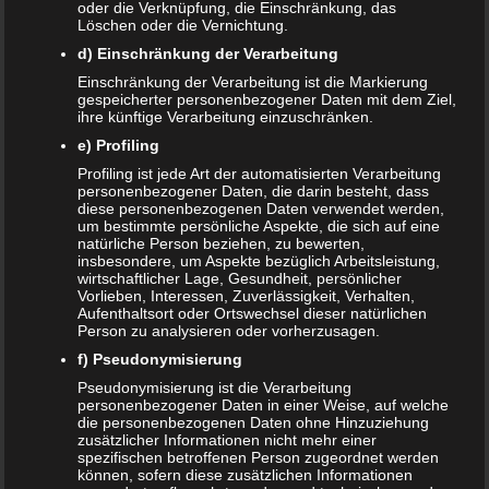
oder die Verknüpfung, die Einschränkung, das
Name
*
Löschen oder die Vernichtung.
d) Einschränkung der Verarbeitung
E-Mail-Adresse
*
Einschränkung der Verarbeitung ist die Markierung
Website
gespeicherter personenbezogener Daten mit dem Ziel,
ihre künftige Verarbeitung einzuschränken.
*
Ich habe die
Datenschutzerklärung
zur Kenntnis
e) Profiling
genommen.
Profiling ist jede Art der automatisierten Verarbeitung
personenbezogener Daten, die darin besteht, dass
diese personenbezogenen Daten verwendet werden,
um bestimmte persönliche Aspekte, die sich auf eine
natürliche Person beziehen, zu bewerten,
insbesondere, um Aspekte bezüglich Arbeitsleistung,
Datenschutzerklärung
|
Datenauszug
|
Datenschutzeinstellungen
|
wirtschaftlicher Lage, Gesundheit, persönlicher
Vorlieben, Interessen, Zuverlässigkeit, Verhalten,
Löschanfrage
|
Fotonachweise
|
Impressum
Aufenthaltsort oder Ortswechsel dieser natürlichen
Person zu analysieren oder vorherzusagen.
f) Pseudonymisierung
Pseudonymisierung ist die Verarbeitung
personenbezogener Daten in einer Weise, auf welche
die personenbezogenen Daten ohne Hinzuziehung
zusätzlicher Informationen nicht mehr einer
spezifischen betroffenen Person zugeordnet werden
NEUE ARTIKEL
können, sofern diese zusätzlichen Informationen