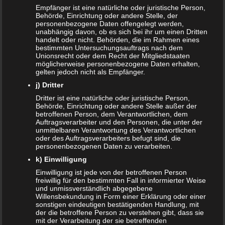
NACHRICHTEN
Empfänger ist eine natürliche oder juristische Person,
Behörde, Einrichtung oder andere Stelle, der
Kinder- und Jugendstärkungsgesetz kommt
personenbezogene Daten offengelegt werden,
unabhängig davon, ob es sich bei ihr um einen Dritten
handelt oder nicht. Behörden, die im Rahmen eines
Familien profitieren vom Rekordhaushalt 2020
bestimmten Untersuchungsauftrags nach dem
Unionsrecht oder dem Recht der Mitgliedstaaten
möglicherweise personenbezogene Daten erhalten,
Cannabis in der Muttermilch nachweisbar
gelten jedoch nicht als Empfänger.
j) Dritter
Elterngeld online beantragen
Dritter ist eine natürliche oder juristische Person,
Behörde, Einrichtung oder andere Stelle außer der
Zahnspange für viele Kinder nicht notwendig
betroffenen Person, dem Verantwortlichen, dem
Auftragsverarbeiter und den Personen, die unter der
unmittelbaren Verantwortung des Verantwortlichen
ÄLTERE ARTIKEL
oder des Auftragsverarbeiters befugt sind, die
personenbezogenen Daten zu verarbeiten.
Juni 2024
k) Einwilligung
Mai 2024
Einwilligung ist jede von der betroffenen Person
freiwillig für den bestimmten Fall in informierter Weise
und unmissverständlich abgegebene
März 2023
Willensbekundung in Form einer Erklärung oder einer
sonstigen eindeutigen bestätigenden Handlung, mit
Oktober 2021
der die betroffene Person zu verstehen gibt, dass sie
mit der Verarbeitung der sie betreffenden