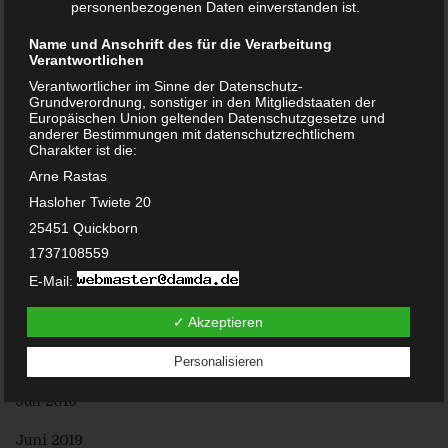
personenbezogenen Daten einverstanden ist.
November 2020
Name und Anschrift des für die Verarbeitung
Oktober 2020
Verantwortlichen
Verantwortlicher im Sinne der Datenschutz-
September 2020
Grundverordnung, sonstiger in den Mitgliedstaaten der
Europäischen Union geltenden Datenschutzgesetze und
Juni 2020
anderer Bestimmungen mit datenschutzrechtlichem
Charakter ist die:
Mai 2020
Arne Rastas
Hasloher Twiete 20
Februar 2020
25451 Quickborn
Januar 2020
1737108559
E-Mail:
Dezember 2019
DE238100417
✓ Akzeptieren
November 2019
Cookies / SessionStorage / LocalStorage
Die Internetseiten verwenden teilweise so genannte Cookies,
August 2019
Personalisieren
LocalStorage und SessionStorage. Dies dient dazu, unser
Angebot nutzerfreundlicher, effektiver und sicherer zu
Juli 2019
machen. Local Storage und SessionStorage ist eine
Technologie, mit welcher ihr Browser Daten auf Ihrem
Computer oder mobilen Gerät abspeichert. Cookies sind
Juni 2019