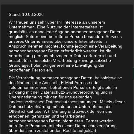
Stand: 10.08.2026
Wir freuen uns sehr über Ihr Interesse an unserem
Unternehmen. Eine Nutzung der Internetseiten ist
grundsätzlich ohne jede Angabe personenbezogener Daten
möglich. Sofern eine betroffene Person besondere Services
Facebook
Twitter
Instag
Pint
unseres Unternehmens über unsere Internetseite in
Anspruch nehmen möchte, könnte jedoch eine Verarbeitung
personenbezogener Daten erforderlich werden. Ist die
Suchen
Verarbeitung personenbezogener Daten erforderlich und
besteht für eine solche Verarbeitung keine gesetzliche
nach:
Grundlage, holen wir generell eine Einwilligung der
betroffenen Person ein.
Die Verarbeitung personenbezogener Daten, beispielsweise
des Namens, der Anschrift, E-Mail-Adresse oder
Telefonnummer einer betroffenen Person, erfolgt stets im
bruder-bagger-hinten-oben
Einklang mit der Datenschutz-Grundverordnung und in
Übereinstimmung mit den für uns geltenden
bruder-bagger-hinten-oben
landesspezifischen Datenschutzbestimmungen. Mittels dieser
Datenschutzerklärung möchte unser Unternehmen die
Öffentlichkeit über Art, Umfang und Zweck der von uns
erhobenen, genutzten und verarbeiteten
14. JUNI 2019
personenbezogenen Daten informieren. Ferner werden
betroffene Personen mittels dieser Datenschutzerklärung
über die ihnen zustehenden Rechte aufgeklärt.