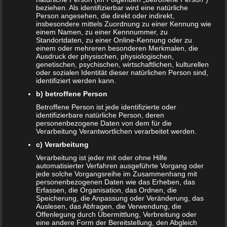
beziehen. Als identifizierbar wird eine natürliche
Person angesehen, die direkt oder indirekt,
insbesondere mittels Zuordnung zu einer Kennung wie
Beitragsnavigation
einem Namen, zu einer Kennnummer, zu
← bruder-bagger-hinten-oben
Standortdaten, zu einer Online-Kennung oder zu
einem oder mehreren besonderen Merkmalen, die
Ausdruck der physischen, physiologischen,
genetischen, psychischen, wirtschaftlichen, kulturellen
Schreibe einen Kommentar
oder sozialen Identität dieser natürlichen Person sind,
identifiziert werden kann.
Deine E-Mail-Adresse wird nicht veröffentlicht.
b) betroffene Person
Erforderliche Felder sind mit
*
markiert
Betroffene Person ist jede identifizierte oder
identifizierbare natürliche Person, deren
Kommentar
*
personenbezogene Daten von dem für die
Verarbeitung Verantwortlichen verarbeitet werden.
c) Verarbeitung
Verarbeitung ist jeder mit oder ohne Hilfe
automatisierter Verfahren ausgeführte Vorgang oder
jede solche Vorgangsreihe im Zusammenhang mit
personenbezogenen Daten wie das Erheben, das
Erfassen, die Organisation, das Ordnen, die
Speicherung, die Anpassung oder Veränderung, das
Auslesen, das Abfragen, die Verwendung, die
Offenlegung durch Übermittlung, Verbreitung oder
eine andere Form der Bereitstellung, den Abgleich